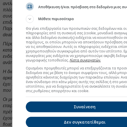
αντλήσουν σημαντικά κεφάλαια από μία αγορά που δείχνει
Αποθήκευση ή/και πρόσβαση στα δεδομένα μιας συ
πλέον ότι μπορεί να υποστηρίξει αυξημένους όγκους
συναλλαγών. Είναι λογικό να δούμε και άλλες εταιρείες να
Μάθετε περισσότερα
επιδιώξουν άντληση κεφαλαίων μέσω της αγοράς.
Θα γίνει επεξεργασία των προσωπικών σας δεδομένων και οι
Παράλληλα, θεωρείται δεδομένο ότι θα ακολουθήσουν νέα
πληροφορίες από τη συσκευή σας (cookie, μοναδικά αναγνω
deals μετά από αυτό μεταξύ της Εθνικής και της Allianz.
και άλλα δεδομένα συσκευής) ενδέχεται να κοινοποιηθούν σ
παρόχους, οι οποίοι μπορούν να αποκτήσουν πρόσβαση σε
Πέρα από τον
τραπεζικό κλάδο,
η ενέργεια και οι
να τις αποθηκεύσουν. Αυτές οι πληροφορίες ενδέχεται επίσ
κατασκευές φαίνεται να συγκεντρώνουν έντονο επενδυτικό
χρησιμοποιηθούν συγκεκριμένα από αυτόν τον ιστότοπο. Εμε
συνεργάτες μας ενδέχεται να χρησιμοποιούμε ακριβή δεδομ
ενδιαφέρον, καθώς παρουσιάζουν ισχυρές προοπτικές
γεωγραφικής τοποθεσίας.
Λίστα συνεργατών.
ανάπτυξης.
Ορισμένοι προμηθευτές μπορεί να επεξεργάζονται τα προσ
Η διάχυση της ανοδικής κίνησης
στη μεσαία,
αλλά και – σε
δεδομένα σας με βάση το έννομο συμφέρον τους, αλλά μπορε
αρνηθείτε κάνοντας διαχείριση των παρακάτω επιλογών. Αν
αρκετές περιπτώσεις – στη
μικρότερη κεφαλαιοποίηση,
έναν σύνδεσμο στο κάτω μέρος αυτής της σελίδας ή στο μεν
έχει πλέον αποκτήσει ουσιαστική δυναμική, με αποδόσεις
ιστοτόπου, για να διαχειριστείτε ή να ανακαλέσετε τη συναί
που ξεχωρίζουν το τελευταίο διάστημα.
στις ρυθμίσεις απορρήτου και cookie.
Οι μικροεπενδυτές
έχουν “ζεσταθεί” ξανά
και αναζητούν
εταιρείες με υγιή θεμελιώδη και προοπτικές ανάπτυξης. Δεν
Συναίνεση
πρέπει να ξεχνάμε ότι έως το τέλος Ιουνίου θα πρέπει να
έχουν ολοκληρωθεί και οι απαιτούμενες προσαρμογές free
Δεν συγκατατίθεμαι
float από εταιρείες που δεν πληρούν ακόμη το ελάχιστο όριο