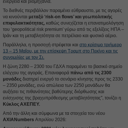
ενέργεια και βιομηχανία.
Το διεθνές περιβάλλον παραμένει εύθραυστο, με τις αγορές
να κινούνται
μεταξύ ‘risk-on flows’ και γεωπολιτικής
επιφυλακτικότητας,
καθώς συνεχίζεται η επανατιμολόγηση
του ‘geopolitical risk premium’ γύρω από τις εξελίξεις ΗΠΑ –
Ιράν και τη μεταβλητότητα σε πετρέλαιο και φυσικό αέριο.
Παράλληλα, η προσοχή στρέφεται και
στο κρίσιμο τριήμερο
13 – 15 Μαΐου, με την επίσκεψη Τραμπ στο Πεκίνο και τις
συνομιλίες με τον Σι.
Η ζώνη 2280 – 2300 του ΓΔΧΑ παραμένει το βασικό σημείο
ελέγχου της αγοράς. Επαναφορά
πάνω από τις 2300
μονάδες
διατηρεί ενεργό το σενάριο κίνησης προς τις 2330
– 2350 μονάδες, ενώ απώλεια των 2250 μονάδων θα
αυξήσει τις πιθανότητες βαθύτερης διόρθωσης και
ενίσχυσης της βραχυπρόθεσμης μεταβλητότητας”, τονίζει η
Κύκλος ΑΧΕΠΕΥ.
Από την άλλη και σύμφωνα με τα στοιχεία του νέου
AXIANumbers
Απριλίου 2026: