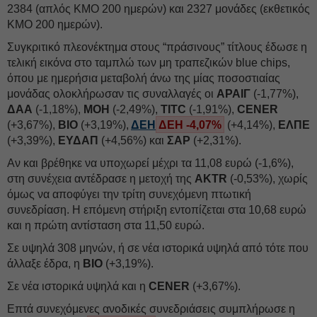
2384 (απλός ΚΜΟ 200 ημερών) και 2327 μονάδες (εκθετικός
ΚΜΟ 200 ημερών).
Συγκριτικό πλεονέκτημα στους “πράσινους” τίτλους έδωσε η
τελική εικόνα στο ταμπλώ των μη τραπεζικών blue chips,
όπου με ημερήσια μεταβολή άνω της μίας ποσοστιαίας
μονάδας ολοκλήρωσαν τις συναλλαγές οι
ΑΡΑΙΓ
(-1,77%),
ΔΑΑ
(-1,18%),
ΜΟΗ
(-2,49%),
TITC
(-1,91%),
CENER
(+3,67%),
ΒΙΟ
(+3,19%),
ΔΕΗ
ΔΕΗ -4,07%
(+4,14%),
ΕΛΠΕ
(+3,39%),
ΕΥΔΑΠ
(+4,56%) και
ΣΑΡ
(+2,31%).
Αν και βρέθηκε να υποχωρεί μέχρι τα 11,08 ευρώ (-1,6%),
στη συνέχεια αντέδρασε η μετοχή της
AKTR
(-0,53%), χωρίς
όμως να αποφύγει την τρίτη συνεχόμενη πτωτική
συνεδρίαση. Η επόμενη στήριξη εντοπίζεται στα 10,68 ευρώ
και η πρώτη αντίσταση στα 11,50 ευρώ.
Σε υψηλά 308 μηνών, ή σε νέα ιστορικά υψηλά από τότε που
άλλαξε έδρα, η
ΒΙΟ
(+3,19%).
Σε νέα ιστορικά υψηλά και η
CENER
(+3,67%).
Επτά συνεχόμενες ανοδικές συνεδριάσεις συμπλήρωσε η