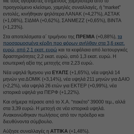
Με τους αγοραστές στημένους χαμηλότερα από το
προηγούμενο κλείσιμο, χαμηλές συναλλαγές, ή “market”
εντολές, κινήθηκαν ψηλότερα ΛΑΝΑΚ (+4,27%), ΑΣΤΑΚ
(+1,08%), ΣΙΔΜΑ (+0,62%), ΣΑΝΜΕΖΖ (+0,65%), ΒΙΝΤΑ
(+1,23%).
Στα αποτελέσματα α΄ τριμήνου της
ΠΡΕΜΙΑ
(+0,88%),
τα
προσαρμοσμένα κέρδη προ φόρων ανήλθαν στα 3,6 εκατ.
ευρώ, από 2,1 εκατ. ευρώ
και τα κεφάλαια από λειτουργικές
δραστηριότητες 2,2 εκατ. ευρώ, από 1,3 εκατ. ευρώ. Η
εσωτερική αξία της μετοχής στα 2,23 ευρώ.
Νέα υψηλά 9μηνου για
ΕΥΑΠΣ
(+1,65%), νέα υψηλά 14
μηνών για ΔΟΜΙΚ (+3,14%), νέα υψηλά 211 μηνών για ΔΑΙΟ
(+2,2%), νέα υψηλά 26 ετών για ΕΚΤΕΡ (+0,99%), νέα
ιστορικά υψηλά για ΠΕΡΦ (+1,22%).
Και σήμερα πέρασε από το Χ.Α. “πακέτο” 39000 τεμ., αλλά
στα 3,39 ευρώ. Η μετοχή σε νέα ιστορικά υψηλά.
Ανακοινώθηκαν πωλήσεις από τον πρόεδρο και
διευθύνοντα σύμβουλο.
Αύξησε συναλλαγές η
ΑΤΤΙΚΑ
(+1,48%).