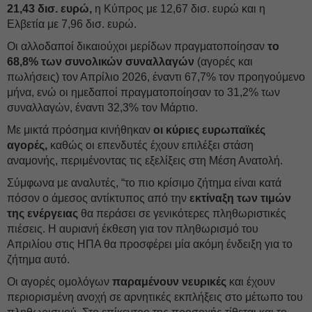
21,43 δισ. ευρώ,
η Κύπρος με 12,67 δισ. ευρώ και η
Ελβετία με 7,96 δισ. ευρώ.
Οι αλλοδαποί δικαιούχοι μερίδων πραγματοποίησαν
το
68,8% των συνολικών συναλλαγών
(αγορές και
πωλήσεις) τον Απρίλιο 2026, έναντι 67,7% τον προηγούμενο
μήνα, ενώ οι ημεδαποί πραγματοποίησαν το 31,2% των
συναλλαγών, έναντι 32,3% τον Μάρτιο.
Με μικτά πρόσημα κινήθηκαν
οι κύριες ευρωπαϊκές
αγορές,
καθώς οι επενδυτές έχουν επιλέξει στάση
αναμονής, περιμένοντας τις εξελίξεις στη Μέση Ανατολή.
Σύμφωνα με αναλυτές, “το πιο κρίσιμο ζήτημα είναι κατά
πόσον ο άμεσος αντίκτυπος από την
εκτίναξη των τιμών
της ενέργειας
θα περάσει σε γενικότερες πληθωριστικές
πιέσεις. Η αυριανή έκθεση για τον πληθωρισμό του
Απριλίου στις ΗΠΑ θα προσφέρει μία ακόμη ένδειξη για το
ζήτημα αυτό.
Οι αγορές ομολόγων
παραμένουν νευρικές
και έχουν
περιορισμένη ανοχή σε αρνητικές εκπλήξεις στο μέτωπο του