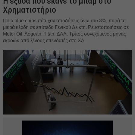
Η εξάδα που έκανε το μπαμ στο
Χρηματιστήριο
Ποια blue chips πέτυχαν αποδόσεις άνω του 3%, παρά τα
μικρά κέρδη σε επίπεδο Γενικού Δείκτη. Ρευστοποιήσεις σε
Motor Oil, Aegean, Titan, ΔΑΑ. Τρίτος συνεχόμενος μήνας
εκροών από ξένους επενδυτές στο ΧΑ.