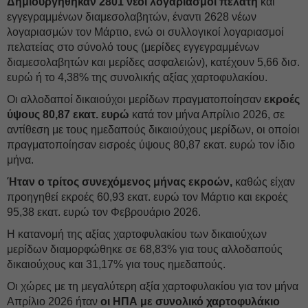
Δημιουργήθηκαν 2801 νέοι λογαριασμοί πελάτη
και
εγγεγραμμένων διαμεσολαβητών, έναντι 2628 νέων
λογαριασμών τον Μάρτιο, ενώ οι συλλογικοί λογαριασμοί
πελατείας στο σύνολό τους (μερίδες εγγεγραμμένων
διαμεσολαβητών και μερίδες ασφαλειών), κατέχουν 5,66 δισ.
ευρώ ή το 4,38% της συνολικής αξίας χαρτοφυλακίου.
Οι αλλοδαποί δικαιούχοι μερίδων πραγματοποίησαν
εκροές
ύψους 80,87 εκατ. ευρώ
κατά τον μήνα Απρίλιο 2026, σε
αντίθεση με τους ημεδαπούς δικαιούχους μερίδων, οι οποίοι
πραγματοποίησαν εισροές ύψους 80,87 εκατ. ευρώ τον ίδιο
μήνα.
Ήταν ο τρίτος συνεχόμενος μήνας εκροών,
καθώς είχαν
προηγηθεί εκροές 60,93 εκατ. ευρώ τον Μάρτιο και εκροές
95,38 εκατ. ευρώ τον Φεβρουάριο 2026.
Η κατανομή της αξίας χαρτοφυλακίου των δικαιούχων
μερίδων διαμορφώθηκε σε 68,83% για τους αλλοδαπούς
δικαιούχους και 31,17% για τους ημεδαπούς.
Οι χώρες με τη μεγαλύτερη αξία χαρτοφυλακίου για τον μήνα
Απρίλιο 2026 ήταν
οι ΗΠΑ με συνολικό χαρτοφυλάκιο