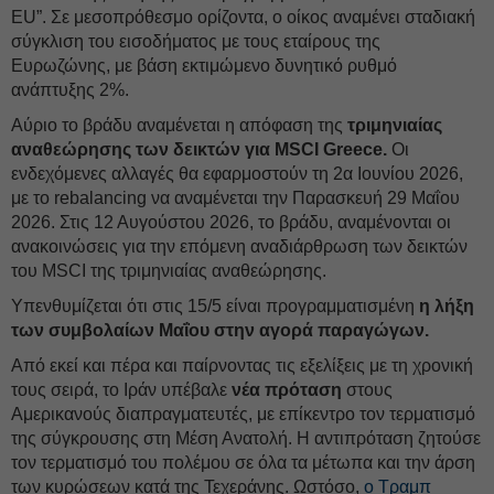
EU”. Σε μεσοπρόθεσμο ορίζοντα, ο οίκος αναμένει σταδιακή
σύγκλιση του εισοδήματος με τους εταίρους της
Ευρωζώνης, με βάση εκτιμώμενο δυνητικό ρυθμό
ανάπτυξης 2%.
Αύριο το βράδυ αναμένεται η απόφαση της
τριμηνιαίας
αναθεώρησης των δεικτών για MSCI Greece.
Οι
ενδεχόμενες αλλαγές θα εφαρμοστούν τη 2α Ιουνίου 2026,
με το rebalancing να αναμένεται την Παρασκευή 29 Μαΐου
2026. Στις 12 Αυγούστου 2026, το βράδυ, αναμένονται οι
ανακοινώσεις για την επόμενη αναδιάρθρωση των δεικτών
του MSCI της τριμηνιαίας αναθεώρησης.
Υπενθυμίζεται ότι στις 15/5 είναι προγραμματισμένη
η λήξη
των συμβολαίων Μαΐου στην αγορά παραγώγων.
Από εκεί και πέρα και παίρνοντας τις εξελίξεις με τη χρονική
τους σειρά, το Ιράν υπέβαλε
νέα πρόταση
στους
Αμερικανούς διαπραγματευτές, με επίκεντρο τον τερματισμό
της σύγκρουσης στη Μέση Ανατολή. Η αντιπρόταση ζητούσε
τον τερματισμό του πολέμου σε όλα τα μέτωπα και την άρση
των κυρώσεων κατά της Τεχεράνης. Ωστόσο,
ο Τραμπ