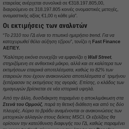
εταιρείας ανέρχεται συνολικά σε €318.197.805,00,
διαιρούμενο σε 318.197.805 κοινές ονομαστικές μετοχές,
ονομαστικής αξίας €1,00 η κάθε μία”.
Οι εκτιμήσεις των αναλυτών
“
Το 2310 του ΓΔ είναι το πτωτικό ημερήσιο trend. Για να
κατοχυρωθεί θέλει αύξηση τζίρου
”, τονίζει η
Fast Finance
ΑΕΠΕΥ.
“
Καλύτερη εικόνα συνεχίζει να εμφανίζει η
Wall Street
,
στηριζόμενη σε ανθεκτικά μάκρο, αλλά και σε καλύτερα των
εκτιμήσεων εταιρικά αποτελέσματα, καθώς το 82% των
εταιρειών που έχουν ανακοινώσει αποτελέσματα α΄ τριμήνου
ξεπέρασαν τις εκτιμήσεις της αγοράς. Επίσης, ο κλάδος των
ημιαγωγών βρίσκεται σε νέα ιστορικά υψηλά.
Από την άλλη, δυσδιάκριτη παραμένει η αποκλιμάκωση στα
Στενά του Ορμούζ
, παρά τη θετική διάθεση και από τις δύο
πλευρές. Αύριο το βράδυ αναμένονται οι ανακοινώσεις των
μετοχικών αλλαγών στους δείκτες MSCI. Οι εξελίξεις θα
ορίσουν την κατεύθυνση διαφυγής του ΓΔ, καθώς παραμένει