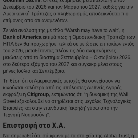
Goldman Sachs.
Οι νέες εκτιμήσεις μετατίθενται για τον
Δεκέμβριο του 2026 και τον Μάρτιο του 2027, καθώς για την
Αμερικανική Τράπεζας ο πληθωρισμός αποδεικνύεται πιο
επίμονος από ότι αναμενόταν.
Σε νέα ανάλυσή της με τίτλο “Warsh may have to wait”, η
Bank of America
εκτιμά πως η Ομοσπονδιακή Τράπεζα των
ΗΠΑ δεν θα προχωρήσει τελικά σε μειώσεις επιτοκίων εντός
του 2026, μεταθέτοντας πλέον τις δύο αναμενόμενες
μειώσεις από το διάστημα Σεπτεμβρίου – Οκτωβρίου 2026,
στο δεύτερο εξάμηνο του 2027 και συγκεκριμένα στους
μήνες Ιούλιο και Σεπτέμβριο.
Τη θέση ότι οι Αμερικανικές μετοχές θα συνεχίσουν να
κινούνται καλύτερα από τις υπόλοιπες Διεθνείς Αγορές
εκφράζει η
Citigroup,
εκτιμώντας ότι “η δυναμική της Wall
Street εξακολουθεί να στηρίζεται στις μεγάλες Τεχνολογικές
Εταιρείες και στην επενδυτική ‘έκρηξη’ γύρω από την
Τεχνητή Νοημοσύνη”.
Επιστροφή στο Χ.Α.
Να σημειωθεί ότι, σύμφωνα με τα στοιχεία της Alpha Trust, η