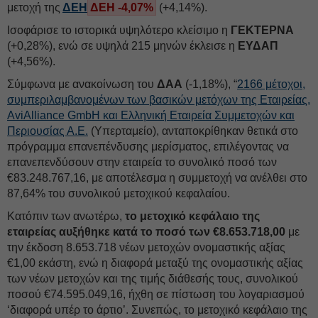
μετοχή της
ΔΕΗ
ΔΕΗ -4,07%
(+4,14%).
Ισοφάρισε το ιστορικά υψηλότερο κλείσιμο η
ΓΕΚΤΕΡΝΑ
(+0,28%), ενώ σε υψηλά 215 μηνών έκλεισε η
ΕΥΔΑΠ
(+4,56%).
Σύμφωνα με ανακοίνωση του
ΔΑΑ
(-1,18%), “
2166 μέτοχοι,
συμπεριλαμβανομένων των βασικών μετόχων της Εταιρείας,
AviAlliance GmbH και Ελληνική Εταιρεία Συμμετοχών και
Περιουσίας Α.Ε.
(Υπερταμείο), ανταποκρίθηκαν θετικά στο
πρόγραμμα επανεπένδυσης μερίσματος, επιλέγοντας να
επανεπενδύσουν στην εταιρεία το συνολικό ποσό των
€83.248.767,16, με αποτέλεσμα η συμμετοχή να ανέλθει στο
87,64% του συνολικού μετοχικού κεφαλαίου.
Κατόπιν των ανωτέρω,
το μετοχικό κεφάλαιο της
εταιρείας αυξήθηκε κατά το ποσό των €8.653.718,00
με
την έκδοση 8.653.718 νέων μετοχών ονομαστικής αξίας
€1,00 εκάστη, ενώ η διαφορά μεταξύ της ονομαστικής αξίας
των νέων μετοχών και της τιμής διάθεσής τους, συνολικού
ποσού €74.595.049,16, ήχθη σε πίστωση του λογαριασμού
‘διαφορά υπέρ το άρτιο’. Συνεπώς, το μετοχικό κεφάλαιο της