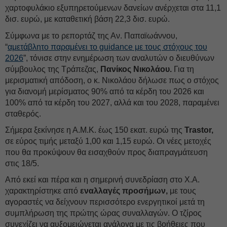
χαρτοφυλάκιο εξυπηρετούμενων δανείων ανέρχεται στα 11,1
δισ. ευρώ, με καταθετική βάση 22,3 δισ. ευρώ.
Σύμφωνα με το ρεπορτάζ της Αν. Παπαϊωάννου,
“
αμετάβλητο παραμένει το guidance με τους στόχους του
2026
”, τόνισε στην ενημέρωση των αναλυτών ο διευθύνων
σύμβουλος της Τράπεζας,
Πανίκος Νικολάου.
Για τη
μερισματική απόδοση, ο κ. Νικολάου δήλωσε πως ο στόχος
για διανομή μερίσματος 90% από τα κέρδη του 2026 και
100% από τα κέρδη του 2027, αλλά και του 2028, παραμένει
σταθερός.
Σήμερα ξεκίνησε η Α.Μ.Κ. έως 150 εκατ. ευρώ της
Trastor,
σε εύρος τιμής μεταξύ 1,00 και 1,15 ευρώ. Οι νέες μετοχές
που θα προκύψουν θα εισαχθούν προς διαπραγμάτευση
στις 18/5.
Από εκεί και πέρα και η σημερινή συνεδρίαση στο Χ.Α.
χαρακτηρίστηκε από
εναλλαγές προσήμων,
με τους
αγοραστές να δείχνουν περισσότερο ενεργητικοί μετά τη
συμπλήρωση της πρώτης ώρας συναλλαγών. Ο τζίρος
συνεχίζει να αυξομειώνεται ανάλογα με τις βοήθειες που