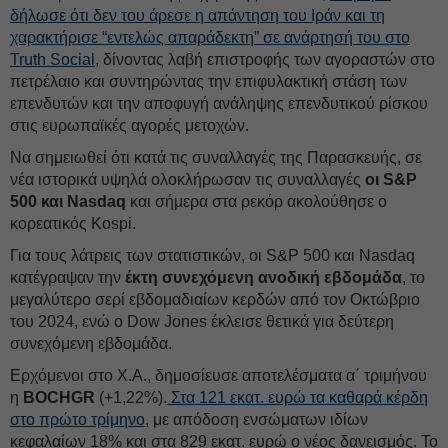
δήλωσε ότι δεν του άρεσε η απάντηση του Ιράν και τη
χαρακτήρισε “εντελώς απαράδεκτη” σε ανάρτησή του στο
Truth Social
, δίνοντας λαβή επιστροφής των αγοραστών στο
πετρέλαιο και συντηρώντας την επιφυλακτική στάση των
επενδυτών και την αποφυγή ανάληψης επενδυτικού ρίσκου
στις ευρωπαϊκές αγορές μετοχών.
Να σημειωθεί ότι κατά τις συναλλαγές της Παρασκευής, σε
νέα ιστορικά υψηλά ολοκλήρωσαν τις συναλλαγές
οι S&P
500 και Nasdaq
και σήμερα στα ρεκόρ ακολούθησε ο
κορεατικός Kospi.
Για τους λάτρεις των στατιστικών, οι S&P 500 και Nasdaq
κατέγραψαν την
έκτη συνεχόμενη ανοδική εβδομάδα
, το
μεγαλύτερο σερί εβδομαδιαίων κερδών από τον Οκτώβριο
του 2024, ενώ ο Dow Jones έκλεισε θετικά για δεύτερη
συνεχόμενη εβδομάδα.
Ερχόμενοι στο Χ.Α., δημοσίευσε αποτελέσματα α΄ τριμήνου
η
BOCHGR
(+1,22%).
Στα 121 εκατ. ευρώ τα καθαρά κέρδη
στο πρώτο τρίμηνο
, με απόδοση ενσώματων ιδίων
κεφαλαίων 18% και στα 829 εκατ. ευρώ ο νέος δανεισμός. Το