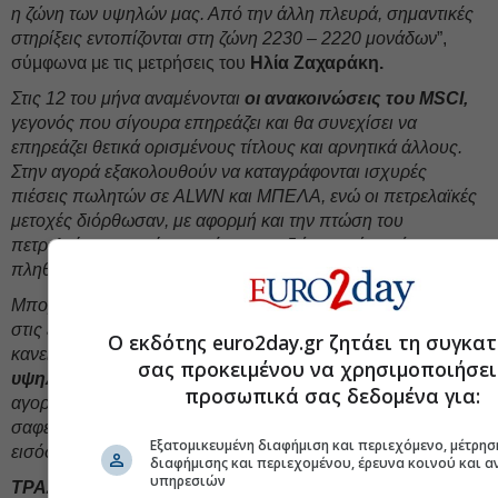
η ζώνη των υψηλών μας. Από την άλλη πλευρά, σημαντικές
στηρίξεις εντοπίζονται στη ζώνη 2230 – 2220 μονάδων
”,
σύμφωνα με τις μετρήσεις του
Ηλία Ζαχαράκη.
Στις 12 του μήνα αναμένονται
οι ανακοινώσεις του MSCI,
γεγονός που σίγουρα επηρεάζει και θα συνεχίσει να
επηρεάζει θετικά ορισμένους τίτλους και αρνητικά άλλους.
Στην αγορά εξακολουθούν να καταγράφονται ισχυρές
πιέσεις πωλητών σε ALWN και ΜΠΕΛΑ, ενώ οι πετρελαϊκές
μετοχές διόρθωσαν, με αφορμή και την πτώση του
πετρελαίου, η οποία αναμένεται να δώσει ανάσα τόσο στον
πληθωρισμό, όσο και στις τιμές των καυσίμων.
Μπορεί οι ειδήσεις να εξακολουθούν να επικεντρώνονται
στις εξελίξεις στον Περσικό Κόλπο, όμως αν αναλογιστεί
Ο εκδότης euro2day.gr ζητάει τη συγκα
κανείς ότι
το πετρέλαιο δεν κατάφερε να καταγράψει νέα
σας προκειμένου να χρησιμοποιήσει
υψηλά
μετά την πρώτη ημέρα του πολέμου, ενώ αρκετές
προσωπικά σας δεδομένα για:
αγορές κινούνται ακόμη και σε ιστορικά υψηλά, γίνεται
σαφές ότι για ακόμη μία φορά δημιουργήθηκε μία ευκαιρία
Εξατομικευμένη διαφήμιση και περιεχόμενο, μέτρησ
εισόδου για όσους διέθεταν ψυχραιμία.
διαφήμισης και περιεχομένου, έρευνα κοινού και 
υπηρεσιών
ΤΡΑΣΤΟΡ, ΑΔΜΗΕ και
ΔΕΗ
ΔΕΗ -4,07%
αναμένεται να