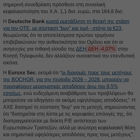
σημερινή συνεδρίαση πρόσθεσε στη συνολική
κεφαλαιοποίηση του Χ.Α. 1,1 δισ. ευρώ, στα 164,8 δισ.
Η
Deutsche Bank
κρατά αμετάβλητη τη θετική της στάση
για τον ΟΤΕ, με σύσταση “buy” και τιμή - στόχο τα €23
,
θεωρώντας ότι τα αποτελέσματα πρώτου τριμήνου
επιβεβαιώνουν την ανθεκτικότητα του Ομίλου και ότι οι
ανησυχίες για πιθανή είσοδο της
ΔΕΗ
ΔΕΗ -4,07%
στην
Κινητή Τηλεφωνία, δεν αλλάζουν ουσιαστικά την επενδυτική
εικόνα.
Η
Euroxx Sec.
εκτιμά ότι “
οι διανομές προς τους μετόχους
της BOCHGR, για την περίοδο 2026 – 2028, μπορούν να
προσφέρουν μερισματικές αποδόσεις άνω του 8,5%
ετησίως,
ενώ ενδεχόμενη αναβάθμιση των προβλέψεων θα
μπορούσε να οδηγήσει σε ακόμη υψηλότερες αποδόσεις”. Η
ΑΧΕ διατηρεί τη σύσταση “buy” για τη μετοχή, σημειώνοντας
ότι “διατηρείται στη λίστα με τις κορυφαίες επιλογές της, ότι
διαπραγματεύεται με δείκτη P/E αντίστοιχο των
Ευρωπαϊκών Τραπεζών, αλλά με ανώτερη κεφαλαιακή θέση
και σημαντικά υψηλότερες αποδόσεις προς τους μετόχους”.