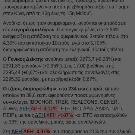
πληθωρισμού. Στο επίκεντρο της προσοχής τίθεται και το
προγραμματισμένο για αυτή την εβδομάδα ταξίδι του Τραμπ
στην Κίνα, από τη 13η έως τη 15η Μαΐου”.
Ανοδικά, όπως ήταν αναμενόμενο, κινούνται οι αποδόσεις
στην
αγορά ομολόγων
. Πιο συγκεκριμένα, στο 3,93%
ανηφορίζει η απόδοση του αμερικανικού 2ετούς τίτλου, στο
4,39% του αντίστοιχου 10ετούς, ενώ στο 3,705%
διαμορφώνεται η απόδοση του ελληνικού 10ετούς τίτλου.
Ο
Γενικός Δείκτης
κινήθηκε μεταξύ 2273,7 (-0,28%) και
2301,83 μονάδων (+0,95%). Στις 17.00 βρέθηκε στις
2295,44 (+0,67%) και ολοκλήρωσε τις συναλλαγές στις
2295,32 μονάδες, με ημερήσια κέρδη 0,67%.
Ο τζίρος διαμορφώθηκε στα 234 εκατ. ευρώ,
εκ των
οποίων τα 39,6 εκατ. αφορούσαν προσυμφωνημένες
συναλλαγές (BOCHGR, TREK, REALCONS, CENER,
ALWN,
ΔΕΗ
ΔΕΗ -4,07%
, ΕΤΕ, ΒΙΟ, ΔΑΑ, ΑΛΦΑ, ΠΑΠ,
ΠΕΙΡ), με τους
ΔΕΗ
ΔΕΗ -4,07%
και ΕΤΕ να απασχολούν
το 36% της συνολικής μικτής αξίας συναλλαγών.
Στη
ΔΕΗ
ΔΕΗ -4,07%
αντιστοιχούσε το 21% του συνολικού