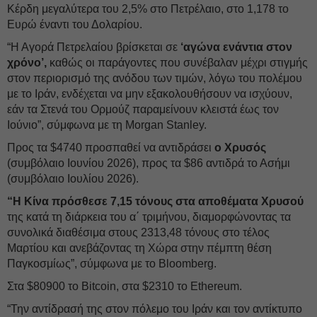
Κέρδη μεγαλύτερα του 2,5% στο Πετρέλαιο, στο 1,178 το
Ευρώ έναντι του Δολαρίου.
“Η Αγορά Πετρελαίου βρίσκεται σε
‘αγώνα ενάντια στον
χρόνο’,
καθώς οι παράγοντες που συνέβαλαν μέχρι στιγμής
στον περιορισμό της ανόδου των τιμών, λόγω του πολέμου
με το Ιράν, ενδέχεται να μην εξακολουθήσουν να ισχύουν,
εάν τα Στενά του Ορμούζ παραμείνουν κλειστά έως τον
Ιούνιο”, σύμφωνα με τη Morgan Stanley.
Προς τα $4740 προσπαθεί να αντιδράσει
ο Χρυσός
(συμβόλαιο Ιουνίου 2026), προς τα $86 αντιδρά το Ασήμι
(συμβόλαιο Ιουλίου 2026).
“Η Κίνα πρόσθεσε 7,15 τόνους στα αποθέματα Χρυσού
της κατά τη διάρκεια του α΄ τριμήνου, διαμορφώνοντας τα
συνολικά διαθέσιμα στους 2313,48 τόνους στο τέλος
Μαρτίου και ανεβάζοντας τη Χώρα στην πέμπτη θέση
Παγκοσμίως”, σύμφωνα με το Bloomberg.
Στα $80900 το Bitcoin, στα $2310 το Ethereum.
“Την αντίδρασή της στον πόλεμο του Ιράν και τον αντίκτυπο