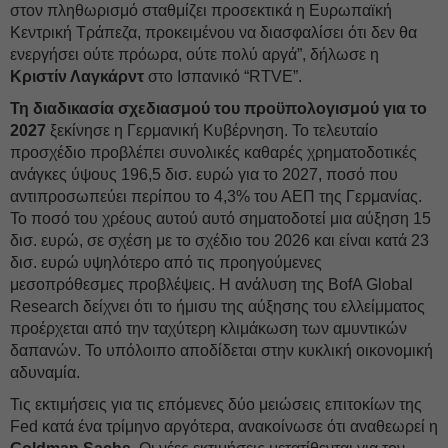
στον πληθωρισμό σταθμίζει προσεκτικά η Ευρωπαϊκή
Κεντρική Τράπεζα, προκειμένου να διασφαλίσει ότι δεν θα
ενεργήσει ούτε πρόωρα, ούτε πολύ αργά”, δήλωσε η
Κριστίν Λαγκάρντ
στο Ισπανικό “RTVE”.
Τη διαδικασία σχεδιασμού του προϋπολογισμού για το
2027
ξεκίνησε η Γερμανική Κυβέρνηση. Το τελευταίο
προσχέδιο προβλέπει συνολικές καθαρές χρηματοδοτικές
ανάγκες ύψους 196,5 δισ. ευρώ για το 2027, ποσό που
αντιπροσωπεύει περίπου το 4,3% του ΑΕΠ της Γερμανίας.
Το ποσό του χρέους αυτού αυτό σηματοδοτεί μια αύξηση 15
δισ. ευρώ, σε σχέση με το σχέδιο του 2026 και είναι κατά 23
δισ. ευρώ υψηλότερο από τις προηγούμενες
μεσοπρόθεσμες προβλέψεις. Η ανάλυση της BofA Global
Research δείχνει ότι το ήμισυ της αύξησης του ελλείμματος
προέρχεται από την ταχύτερη κλιμάκωση των αμυντικών
δαπανών. Το υπόλοιπο αποδίδεται στην κυκλική οικονομική
αδυναμία.
Τις εκτιμήσεις για τις επόμενες δύο μειώσεις επιτοκίων της
Fed κατά ένα τρίμηνο αργότερα, ανακοίνωσε ότι αναθεωρεί η