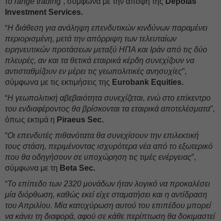
το range tradin
g”, σύμφωνα με την άποψη της
Depolas
Investment Services.
“
Η διάθεση για ανάληψη επενδυτικών κινδύνων παραμένει
περιορισμένη, μετά την απόρριψη των τελευταίων
ειρηνευτικών προτάσεων μεταξύ ΗΠΑ και Ιράν από τις δύο
πλευρές, αν και τα θετικά εταιρικά κέρδη συνεχίζουν να
αντισταθμίζουν εν μέρει τις γεωπολιτικές ανησυχίες
”,
σύμφωνα με τις εκτιμήσεις της
Eurobank Equities.
“
Η γεωπολιτική αβεβαιότητα συνεχίζεται, ενώ στο επίκεντρο
του ενδιαφέροντος θα βρίσκονται τα εταιρικά αποτελέσματα
”,
όπως εκτιμά η
Piraeus Sec.
“
Οι επενδυτές πιθανότατα θα συνεχίσουν την επιλεκτική
τους στάση, περιμένοντας ισχυρότερα νέα από το εξωτερικό
που θα οδηγήσουν σε υποχώρηση τις τιμές ενέργειας
”,
σύμφωνα με τη
Beta Sec.
“
Το επίπεδο των 2320 μονάδων ήταν λογικό να προκαλέσει
μία διόρθωση, καθώς εκεί είχε σταματήσει και η αντίδραση
του Απριλίου. Μία κατοχύρωση αυτού του επιπέδου μπορεί
να κάνει τη διαφορά, αφού σε κάθε περίπτωση θα δοκιμαστεί