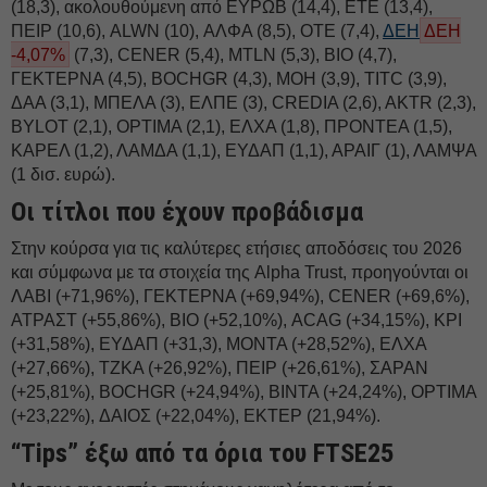
(18,3), ακολουθούμενη από EΥΡΩΒ (14,4), ΕΤΕ (13,4),
ΠΕΙΡ (10,6), ALWN (10), ΑΛΦΑ (8,5), ΟΤΕ (7,4),
ΔΕΗ
ΔΕΗ
-4,07%
(7,3), CENER (5,4), MTLN (5,3), BIO (4,7),
ΓΕΚΤΕΡΝΑ (4,5), BOCHGR (4,3), ΜΟΗ (3,9), TITC (3,9),
ΔΑΑ (3,1), ΜΠΕΛΑ (3), ΕΛΠΕ (3), CREDIA (2,6), AKTR (2,3),
BYLOT (2,1), OPTIMA (2,1), ΕΛΧΑ (1,8), ΠΡΟΝΤΕΑ (1,5),
ΚΑΡΕΛ (1,2), ΛΑΜΔΑ (1,1), ΕΥΔΑΠ (1,1), ΑΡΑΙΓ (1), ΛΑΜΨΑ
(1 δισ. ευρώ).
Οι τίτλοι που έχουν προβάδισμα
Στην κούρσα για τις καλύτερες ετήσιες αποδόσεις του 2026
και σύμφωνα με τα στοιχεία της Alpha Trust, προηγούνται οι
ΛΑΒΙ (+71,96%), ΓΕΚΤΕΡΝΑ (+69,94%), CENER (+69,6%),
ΑΤΡΑΣΤ (+55,86%), ΒΙΟ (+52,10%), ACAG (+34,15%), ΚΡΙ
(+31,58%), ΕΥΔΑΠ (+31,3), ΜΟΝΤΑ (+28,52%), ΕΛΧΑ
(+27,66%), ΤΖΚΑ (+26,92%), ΠΕΙΡ (+26,61%), ΣΑΡΑΝ
(+25,81%), BOCHGR (+24,94%), ΒΙΝΤΑ (+24,24%), OPTIMA
(+23,22%), ΔΑΙΟΣ (+22,04%), ΕΚΤΕΡ (21,94%).
“Tips” έξω από τα όρια του FTSE25