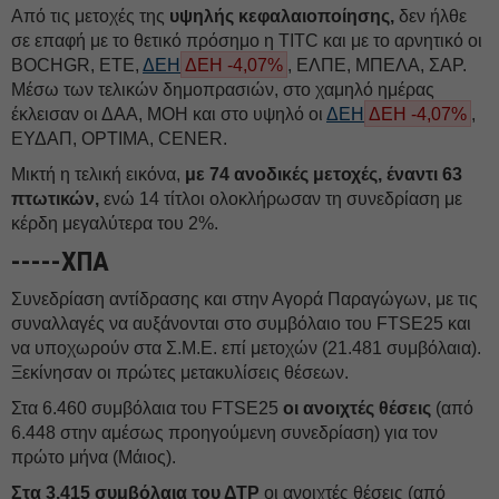
Από τις μετοχές της
υψηλής κεφαλαιοποίησης,
δεν ήλθε
σε επαφή με το θετικό πρόσημο η TITC και με το αρνητικό οι
BOCHGR, ΕΤΕ,
ΔΕΗ
ΔΕΗ -4,07%
, ΕΛΠΕ, ΜΠΕΛΑ, ΣΑΡ.
Μέσω των τελικών δημοπρασιών, στο χαμηλό ημέρας
έκλεισαν οι ΔΑΑ, ΜΟΗ και στο υψηλό οι
ΔΕΗ
ΔΕΗ -4,07%
,
ΕΥΔΑΠ, OPTIMA, CENER.
Μικτή η τελική εικόνα,
με 74 ανοδικές μετοχές, έναντι 63
πτωτικών,
ενώ 14 τίτλοι ολοκλήρωσαν τη συνεδρίαση με
κέρδη μεγαλύτερα του 2%.
-----ΧΠΑ
Συνεδρίαση αντίδρασης και στην Αγορά Παραγώγων, με τις
συναλλαγές να αυξάνονται στο συμβόλαιο του FTSE25 και
να υποχωρούν στα Σ.Μ.Ε. επί μετοχών (21.481 συμβόλαια).
Ξεκίνησαν οι πρώτες μετακυλίσεις θέσεων.
Στα 6.460 συμβόλαια του FTSE25
οι ανοιχτές θέσεις
(από
6.448 στην αμέσως προηγούμενη συνεδρίαση) για τον
πρώτο μήνα (Μάιος).
Στα 3.415 συμβόλαια του ΔΤΡ
οι ανοιχτές θέσεις (από