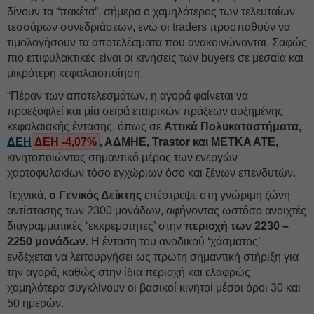
δίνουν τα “πακέτα”, σήμερα ο χαμηλότερος των τελευταίων
τεσσάρων συνεδριάσεων, ενώ οι traders προσπαθούν να
τιμολογήσουν τα αποτελέσματα που ανακοινώνονται. Σαφώς
πιο επιφυλακτικές είναι οι κινήσεις των buyers σε μεσαία και
μικρότερη κεφαλαιοποίηση.
“Πέραν των αποτελεσμάτων, η αγορά φαίνεται να
προεξοφλεί και μία σειρά εταιρικών πράξεων αυξημένης
κεφαλαιακής έντασης, όπως σε
Αττικά Πολυκαταστήματα,
ΔΕΗ
ΔΕΗ -4,07%
, ΑΔΜΗΕ, Trastor και METKA ATE,
κινητοποιώντας σημαντικό μέρος των ενεργών
χαρτοφυλακίων τόσο εγχώριων όσο και ξένων επενδυτών.
Τεχνικά,
ο Γενικός Δείκτης
επέστρεψε στη γνώριμη ζώνη
αντίστασης των 2300 μονάδων, αφήνοντας ωστόσο ανοιχτές
διαγραμματικές ‘εκκρεμότητες’ στην
περιοχή των 2230 –
2250 μονάδων.
Η ένταση του ανοδικού ‘χάσματος’
ενδέχεται να λειτουργήσει ως πρώτη σημαντική στήριξη για
την αγορά, καθώς στην ίδια περιοχή και ελαφρώς
χαμηλότερα συγκλίνουν οι βασικοί κινητοί μέσοι όροι 30 και
50 ημερών.