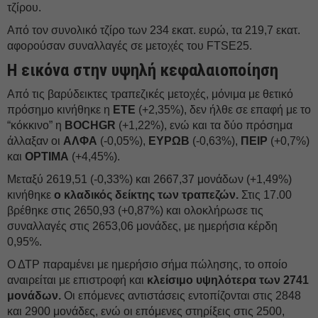
τζίρου.
Από τον συνολικό τζίρο των 234 εκατ. ευρώ, τα 219,7 εκατ.
αφορούσαν συναλλαγές σε μετοχές του FTSE25.
Η εικόνα στην υψηλή κεφαλαιοποίηση
Από τις βαρύδεικτες τραπεζικές μετοχές, μόνιμα με θετικό
πρόσημο κινήθηκε η
ΕΤΕ
(+2,35%), δεν ήλθε σε επαφή με το
“κόκκινο” η
BOCHGR
(+1,22%), ενώ και τα δύο πρόσημα
άλλαξαν οι
ΑΛΦΑ
(-0,05%),
ΕΥΡΩΒ
(-0,63%),
ΠΕΙΡ
(+0,7%)
και
OPTIMA
(+4,45%).
Μεταξύ 2619,51 (-0,33%) και 2667,37 μονάδων (+1,49%)
κινήθηκε
ο κλαδικός δείκτης των τραπεζών.
Στις 17.00
βρέθηκε στις 2650,93 (+0,87%) και ολοκλήρωσε τις
συναλλαγές στις 2653,06 μονάδες, με ημερήσια κέρδη
0,95%.
Ο ΔΤΡ παραμένει με ημερήσιο σήμα πώλησης, το οποίο
αναιρείται με επιστροφή και
κλείσιμο υψηλότερα των 2741
μονάδων.
Οι επόμενες αντιστάσεις εντοπίζονται στις 2848
και 2900 μονάδες, ενώ οι επόμενες στηρίξεις στις 2500,