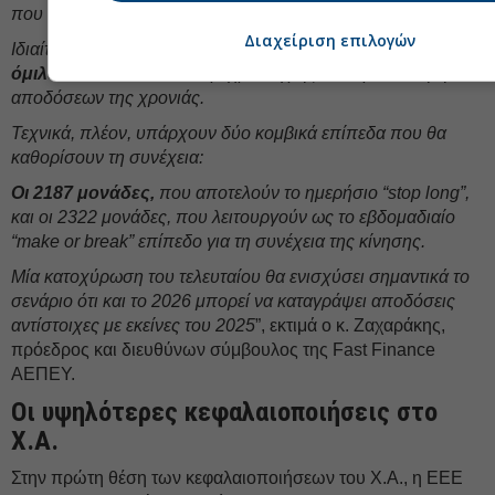
που απαιτεί το Χρηματιστήριο.
Διαχείριση επιλογών
Ιδιαίτερο ενδιαφέρον παρουσιάζει και το τι θα συμβεί με τον
όμιλο ΒΙΟ,
που αποτελεί μέχρι στιγμής τον πρωταθλητή
αποδόσεων της χρονιάς.
Τεχνικά, πλέον, υπάρχουν δύο κομβικά επίπεδα που θα
καθορίσουν τη συνέχεια:
Οι 2187 μονάδες,
που αποτελούν το ημερήσιο “stop long”,
και οι 2322 μονάδες, που λειτουργούν ως το εβδομαδιαίο
“make or break” επίπεδο για τη συνέχεια της κίνησης.
Μία κατοχύρωση του τελευταίου θα ενισχύσει σημαντικά το
σενάριο ότι και το 2026 μπορεί να καταγράψει αποδόσεις
αντίστοιχες με εκείνες του 2025
”, εκτιμά ο κ. Ζαχαράκης,
πρόεδρος και διευθύνων σύμβουλος της Fast Finance
ΑΕΠΕΥ.
Οι υψηλότερες κεφαλαιοποιήσεις στο
Χ.Α.
Στην πρώτη θέση των κεφαλαιοποιήσεων του Χ.Α., η ΕΕΕ