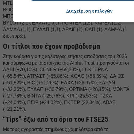
MTLN (5,6), CENER (5,4), BIO (4,7), ΓΕΚΤΕΡΝΑ (4,4),
BOCHGR (4,1), ΜΟΗ (4), TITC (3,8), ΔΑΑ (3,1), ΕΛΠΕ (3,1),
Διαχείριση επιλογών
ΜΠΕΛΑ (2,9), CREDIA (2,5), AKTR (2,2), OPTIMA (2,2),
BYLOT (2,1), ΕΛΧΑ (1,9), ΠΡΟΝΤΕΑ (1,5), ΚΑΡΕΛ (1,2),
ΛΑΜΔΑ (1,1), ΕΥΔΑΠ (1,1), ΑΡΑΙΓ (1), ΟΛΠ (1), ΛΑΜΨΑ (1
δισ. ευρώ).
Οι τίτλοι που έχουν προβάδισμα
Στην κούρσα για τις καλύτερες ετήσιες αποδόσεις του 2026
και σύμφωνα με τα στοιχεία της Alpha Trust, προηγούνται οι
ΛΑΒΙ (+70,10%), CENER (+69,33%), ΓΕΚΤΕΡΝΑ
(+65,54%), ΑΤΡΑΣΤ (+55,86%), ACAG (+55,39%), ΔΑΙΟΣ
(+51,82%), ΒΙΟ (+51,26%), ΕΛΧΑ (+36,97%), ΣΑΡΑΝ
(+32,26%), ΕΥΔΑΠ (+30,79%), OPTIMA (+28,15%), ΜΟΝΤΑ
(+27,78%), ΒΙΝΤΑ (+25,76%), ΚΡΙ (+25,53%), ΤΖΚΑ
(+24,04%), ΠΕΙΡ (+24,02%), ΕΚΤΕΡ (22,34%), ΑΒΑΞ
(+21,21%).
“Tips” έξω από τα όρια του FTSE25
Με τους αγοραστές στημένους χαμηλότερα από το