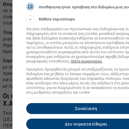
Βιομηχανία και Κατασκευές:
TITC και Cenergy συνεχίζουν
Αποθήκευση ή/και πρόσβαση στα δεδομένα μιας συ
να υπεραποδίδουν λόγω των έργων υποδομής του Ταμείου
Ανάκαμψης και της εξαγωγικής δραστηριότητας, ενώ η
Μάθετε περισσότερα
Viohalco καταγράφει εντυπωσιακές αποδόσεις.
Θα γίνει επεξεργασία των προσωπικών σας δεδομένων και οι
Τουρισμός:
Παρά τους γεωπολιτικούς κινδύνους, το νέο
πληροφορίες από τη συσκευή σας (cookie, μοναδικά αναγνω
και άλλα δεδομένα συσκευής) ενδέχεται να κοινοποιηθούν σ
χωροταξικό πλαίσιο και οι αυξημένες κρατήσεις
παρόχους, οι οποίοι μπορούν να αποκτήσουν πρόσβαση σε
δημιουργούν θετικό momentum για τον κλάδο και τις
να τις αποθηκεύσουν. Αυτές οι πληροφορίες ενδέχεται επίσ
αερομεταφορές.
χρησιμοποιηθούν συγκεκριμένα από αυτόν τον ιστότοπο. Εμε
συνεργάτες μας ενδέχεται να χρησιμοποιούμε ακριβή δεδομ
Συμπερασματικά,
το Χ.Α. κινείται σε ένα “turnaround story”
γεωγραφικής τοποθεσίας.
Λίστα συνεργατών.
με ισχυρή κερδοφορία και ελκυστικές αποτιμήσεις. Η
Ορισμένοι προμηθευτές μπορεί να επεξεργάζονται τα προσ
προσοχή στρέφεται στις διεθνείς εξελίξεις, με τον τραπεζικό
δεδομένα σας με βάση το έννομο συμφέρον τους, αλλά μπορε
αρνηθείτε κάνοντας διαχείριση των παρακάτω επιλογών. Αν
και ενεργειακό κλάδο να αποτελούν τα “ασφαλή καταφύγια”
έναν σύνδεσμο στο κάτω μέρος αυτής της σελίδας ή στο μεν
με προοπτική υπεραπόδοσης,
όπως εκτιμά η Solidus Sec.
ιστοτόπου, για να διαχειριστείτε ή να ανακαλέσετε τη συναί
στις ρυθμίσεις απορρήτου και cookie.
Οι υψηλότερες κεφαλαιοποιήσεις στο
Χ.Α.
Συναίνεση
Στην πρώτη θέση των κεφαλαιοποιήσεων του Χ.Α., η ΕΕΕ
(18,3), ακολουθούμενη από EΥΡΩΒ (13,5), ΕΤΕ (12,9),
Δεν συγκατατίθεμαι
ΠΕΙΡ (10,4), ALWN (9,9), ΑΛΦΑ (8,3), ΟΤΕ (7,4), ΔΕΗ (7,4),