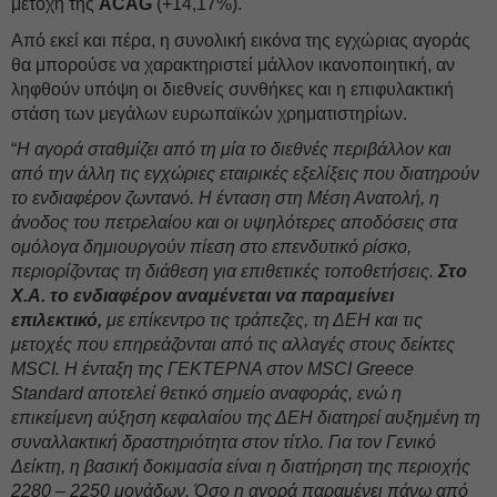
μετοχή της
ACAG
(+14,17%).
Από εκεί και πέρα, η συνολική εικόνα της εγχώριας αγοράς
θα μπορούσε να χαρακτηριστεί μάλλον ικανοποιητική, αν
ληφθούν υπόψη οι διεθνείς συνθήκες και η επιφυλακτική
στάση των μεγάλων ευρωπαϊκών χρηματιστηρίων.
“
Η αγορά σταθμίζει από τη μία το διεθνές περιβάλλον και
από την άλλη τις εγχώριες εταιρικές εξελίξεις που διατηρούν
το ενδιαφέρον ζωντανό. Η ένταση στη Μέση Ανατολή, η
άνοδος του πετρελαίου και οι υψηλότερες αποδόσεις στα
ομόλογα δημιουργούν πίεση στο επενδυτικό ρίσκο,
περιορίζοντας τη διάθεση για επιθετικές τοποθετήσεις.
Στο
Χ.Α. το ενδιαφέρον αναμένεται να παραμείνει
επιλεκτικό,
με επίκεντρο τις τράπεζες, τη ΔΕΗ και τις
μετοχές που επηρεάζονται από τις αλλαγές στους δείκτες
MSCI. Η ένταξη της ΓΕΚΤΕΡΝΑ στον MSCI Greece
Standard αποτελεί θετικό σημείο αναφοράς, ενώ η
επικείμενη αύξηση κεφαλαίου της ΔΕΗ διατηρεί αυξημένη τη
συναλλακτική δραστηριότητα στον τίτλο. Για τον Γενικό
Δείκτη, η βασική δοκιμασία είναι η διατήρηση της περιοχής
2280 – 2250 μονάδων. Όσο η αγορά παραμένει πάνω από