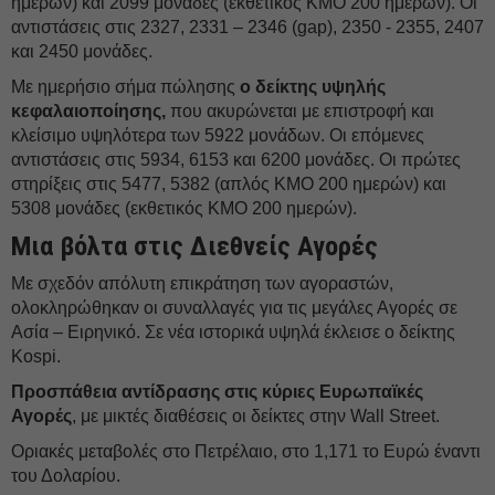
ημερών) και 2099 μονάδες (εκθετικός ΚΜΟ 200 ημερών). Οι
αντιστάσεις στις 2327, 2331 – 2346 (gap), 2350 - 2355, 2407
και 2450 μονάδες.
Με ημερήσιο σήμα πώλησης
ο δείκτης υψηλής
κεφαλαιοποίησης,
που ακυρώνεται με επιστροφή και
κλείσιμο υψηλότερα των 5922 μονάδων. Οι επόμενες
αντιστάσεις στις 5934, 6153 και 6200 μονάδες. Οι πρώτες
στηρίξεις στις 5477, 5382 (απλός ΚΜΟ 200 ημερών) και
5308 μονάδες (εκθετικός ΚΜΟ 200 ημερών).
Μια βόλτα στις Διεθνείς Αγορές
Με σχεδόν απόλυτη επικράτηση των αγοραστών,
ολοκληρώθηκαν οι συναλλαγές για τις μεγάλες Αγορές σε
Ασία – Ειρηνικό. Σε νέα ιστορικά υψηλά έκλεισε ο δείκτης
Kospi.
Προσπάθεια αντίδρασης στις κύριες Ευρωπαϊκές
Αγορές
, με μικτές διαθέσεις οι δείκτες στην Wall Street.
Οριακές μεταβολές στο Πετρέλαιο, στο 1,171 το Ευρώ έναντι
του Δολαρίου.