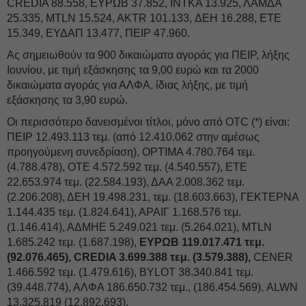
CREDIA 88.558, ΕΥΡΩΒ 37.852, ΙΝΤΚΑ 13.925, ΛΑΜΔΑ
25.335, MTLN 15.524, AKTR 101.133, ΔΕΗ 16.288, ΕΤΕ
15.349, ΕΥΔΑΠ 13.477, ΠΕΙΡ 47.960.
Ας σημειωθούν τα 900 δικαιώματα αγοράς για ΠΕΙΡ, λήξης
Ιουνίου, με τιμή εξάσκησης τα 9,00 ευρώ και τα 2000
δικαιώματα αγοράς για ΑΛΦΑ, ίδιας λήξης, με τιμή
εξάσκησης τα 3,90 ευρώ.
Οι περισσότερο δανεισμένοι τίτλοι, μόνο από OTC (*) είναι:
ΠΕΙΡ 12.493.113 τεμ. (από 12.410.062 στην αμέσως
προηγούμενη συνεδρίαση), OPTIMA 4.780.764 τεμ.
(4.788.478), ΟΤΕ 4.572.592 τεμ. (4.540.557), ΕΤΕ
22.653.974 τεμ. (22.584.193), ΔΑΑ 2.008.362 τεμ.
(2.206.208), ΔΕΗ 19.498.231, τεμ. (18.603.663), ΓΕΚΤΕΡΝΑ
1.144.435 τεμ. (1.824.641), ΑΡΑΙΓ 1.168.576 τεμ.
(1.146.414), ΑΔΜΗΕ 5.249.021 τεμ. (5.264.021), MTLN
1.685.242 τεμ. (1.687.198),
ΕΥΡΩΒ 119.017.471 τεμ.
(92.076.465), CREDIA 3.699.388 τεμ. (3.579.388),
CENER
1.466.592 τεμ. (1.479.616), BYLOT 38.340.841 τεμ.
(39.448.774), ΑΛΦΑ 186.650.732 τεμ., (186.454.569), ALWN
13.325.819 (12.892.693).