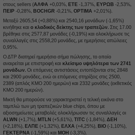
στους sellers (
ΑΛΦΑ
+0,03%,
ΕΤΕ
-1,37%,
ΕΥΡΩΒ
-2,53%,
ΠΕΙΡ
-0,28%,
BOCHGR
-0,21%,
OPTIMA
+2,01%).
Μεταξύ 2605,54 (+0,88%) και 2540,16 μονάδων (-1,65%)
κινήθηκε και
ο κλαδικός δείκτης των τραπεζών.
Στις 17.00
βρέθηκε στις 2577,87 μονάδες (-0,19%) και ολοκλήρωσε τις
συναλλαγές στις 2558,20 μονάδες, με ημερήσιες απώλειες
0,95%.
Ο ΔΤΡ διατηρεί ημερήσιο σήμα πώλησης, το οποίο
αναιρείται με επιστροφή και
κλείσιμο υψηλότερα των 2741
μονάδων.
Οι επόμενες αντιστάσεις εντοπίζονται στις 2848
και 2900 μονάδες, ενώ οι επόμενες στηρίξεις στις 2500,
2389 (απλός ΚΜΟ 200 ημερών) και 2332 μονάδες (εκθετικός
ΚΜΟ 200 ημερών).
Μικτή θα μπορούσε να χαρακτηριστεί η τελική εικόνα στο
ταμπλώ των μη τραπεζικών blue chips, όπου με
αξιοσημείωτες μεταβολές ολοκλήρωσαν τις συναλλαγές οι
ALWN
(+1,7%),
MTLN
(+5,61%),
TITC
(-1,84%),
ΔΕΗ
(+2,18%),
ΕΛΠΕ
(+1,32%),
ΕΛΧΑ
(+4,25%),
ΒΙΟ
(-1,10%),
ΓΕΚΤΕΡΝΑ
(-1,59%) και
ΜΟΗ
(-3,3%).