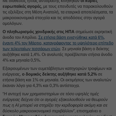
Με διαθέσεις ήπιας αντίδρασης κινήθηκαν
οι κύριες
ευρωπαϊκές αγορές,
με τους επενδυτές να παρακολουθούν
τις εξελίξεις στη Μέση Ανατολή, τα εταιρικά αποτελέσματα, τα
μακροοικονομικά στοιχεία και τις αποδόσεις στην αγορά
ομολόγων.
Ο πληθωρισμός χονδρικής στις ΗΠΑ
σημείωσε εκρηκτική
άνοδο τον Απρίλιο.
Σε ετήσια βάση ενισχύθηκε κατά 6%,
έναντι 4% τον Μάρτιο, καταγράφοντας το υψηλότερο επίπεδο
των τελευταίων τεσσάρων ετών
. Σε μηνιαία βάση ο δείκτης
αυξήθηκε κατά 1,4%. Οι αναλυτές προέβλεπαν ετήσια άνοδο
4% και μηνιαία 0,5%.
Εξαιρουμένων των ευμετάβλητων κατηγοριών τροφίμων και
ενέργειας,
ο δομικός δείκτης αυξήθηκε κατά 5,2%
σε
ετήσια βάση και 1% σε μηνιαία. Οι εκτιμήσεις των αναλυτών
έκαναν λόγο για 4,3% και 0,3% αντίστοιχα.
“
Η αντοχή των χρηματιστηρίων σε τόσο υψηλές τιμές
ενέργειας δείχνει ότι οι αγορές εξακολουθούν να θεωρούν
πως η AI μπορεί να στηρίξει την κερδοφορία ακόμη και σε
δύσκολο μακροοικονομικό περιβάλλον
”, επισημαίνει ο