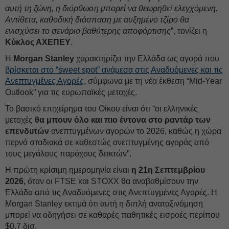
αυτή τη ζώνη, η διόρθωση μπορεί να θεωρηθεί ελεγχόμενη.
Αντίθετα, καθοδική διάσπαση με αυξημένο τζίρο θα
ενισχύσει το σενάριο βαθύτερης αποφόρτισης
”, τονίζει η
Κύκλος ΑΧΕΠΕΥ
.
Η
Morgan Stanley
χαρακτηρίζει την Ελλάδα ως αγορά που
βρίσκεται στο “sweet spot” ανάμεσα στις Αναδυόμενες και τις
Ανεπτυγμένες Αγορές
, σύμφωνα με τη νέα έκθεση “Mid-Year
Outlook” για τις ευρωπαϊκές μετοχές.
Το βασικό επιχείρημα του Οίκου είναι ότι “οι ελληνικές
μετοχές
θα μπουν όλο και πιο έντονα στο ραντάρ των
επενδυτών
ανεπτυγμένων αγορών το 2026, καθώς η χώρα
περνά σταδιακά σε καθεστώς ανεπτυγμένης αγοράς από
τους μεγάλους παρόχους δεικτών”.
Η πρώτη κρίσιμη ημερομηνία είναι
η 21η Σεπτεμβρίου
2026,
όταν οι FTSE και STOXX θα αναβαθμίσουν την
Ελλάδα από τις Αναδυόμενες στις Ανεπτυγμένες Αγορές. Η
Morgan Stanley εκτιμά ότι αυτή η διπλή αναταξινόμηση
μπορεί να οδηγήσει σε καθαρές παθητικές εισροές περίπου
$0,7 δισ.