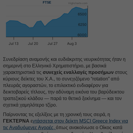
FTSE
Highcharts.com
6500
6250
6000
Jul 13
Jul 20
Jul 27
Aug 3
Συνεδρίαση αναμονής και ευδιάκριτης νευρικότητας ήταν η
σημερινή στο Ελληνικό Χρηματιστήριο, με βασικά
χαρακτηριστικά τις
συνεχείς εναλλαγές προσήμων
στους
κύριους δείκτες του Χ.Α., το συνεχιζόμενο “rotation” από
πλευράς αγοραστών, το επιλεκτικό ενδιαφέρον για
δεικτοβαρείς τίτλους, την αδύναμη εικόνα του βαρύδεικτου
τραπεζικού κλάδου — παρά το θετικό ξεκίνημα — και τον
σχετικά χαμηλότερο τζίρο.
Παίρνοντας τις εξελίξεις με τη χρονική τους σειρά, η
ΓΕΚΤΕΡΝΑ
ε
ντάσσεται στον δείκτη MSCI Greece Index για
τις Αναδυόμενες Αγορές,
όπως ανακοίνωσε ο Οίκος κατά