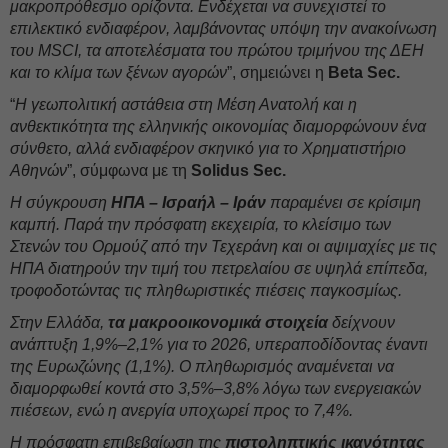
μακροπρόθεσμο ορίζοντα. Ενδέχεται να συνεχιστεί το
επιλεκτικό ενδιαφέρον, λαμβάνοντας υπόψη την ανακοίνωση
του MSCI, τα αποτελέσματα του πρώτου τριμήνου της ΔΕΗ
και το κλίμα των ξένων αγορών
”, σημειώνει η
Beta Sec.
“
Η γεωπολιτική αστάθεια στη Μέση Ανατολή και η
ανθεκτικότητα της ελληνικής οικονομίας διαμορφώνουν ένα
σύνθετο, αλλά ενδιαφέρον σκηνικό για το Χρηματιστήριο
Αθηνών
”, σύμφωνα με τη
Solidus Sec.
Η σύγκρουση
ΗΠΑ – Ισραήλ – Ιράν
παραμένει σε κρίσιμη
καμπή. Παρά την πρόσφατη εκεχειρία, το κλείσιμο των
Στενών του Ορμούζ από την Τεχεράνη και οι αψιμαχίες με τις
ΗΠΑ διατηρούν την τιμή του πετρελαίου σε υψηλά επίπεδα,
τροφοδοτώντας τις πληθωριστικές πιέσεις παγκοσμίως.
Στην Ελλάδα,
τα μακροοικονομικά στοιχεία
δείχνουν
ανάπτυξη 1,9%–2,1% για το 2026, υπεραποδίδοντας έναντι
της Ευρωζώνης (1,1%). Ο πληθωρισμός αναμένεται να
διαμορφωθεί κοντά στο 3,5%–3,8% λόγω των ενεργειακών
πιέσεων, ενώ η ανεργία υποχωρεί προς το 7,4%.
Η πρόσφατη επιβεβαίωση της
πιστοληπτικής ικανότητας