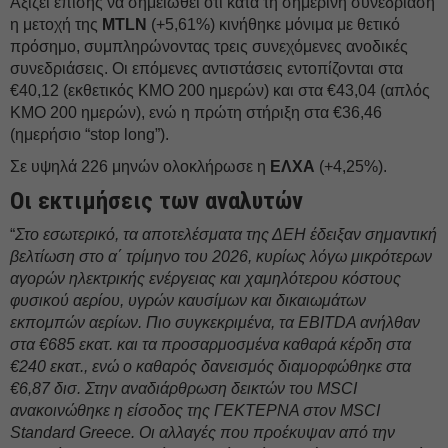
Αξίζει επίσης να σημειωθεί ότι κατά τη σημερινή συνεδρίαση
η μετοχή της
MTLN
(+5,61%) κινήθηκε μόνιμα με θετικό
πρόσημο, συμπληρώνοντας τρεις συνεχόμενες ανοδικές
συνεδριάσεις. Οι επόμενες αντιστάσεις εντοπίζονται στα
€40,12 (εκθετικός ΚΜΟ 200 ημερών) και στα €43,04 (απλός
ΚΜΟ 200 ημερών), ενώ η πρώτη στήριξη στα €36,46
(ημερήσιο “stop long”).
Σε υψηλά 226 μηνών ολοκλήρωσε η
ΕΛΧΑ
(+4,25%).
Οι εκτιμήσεις των αναλυτών
“
Στο εσωτερικό, τα αποτελέσματα της ΔΕΗ έδειξαν σημαντική
βελτίωση στο α΄ τρίμηνο του 2026, κυρίως λόγω μικρότερων
αγορών ηλεκτρικής ενέργειας και χαμηλότερου κόστους
φυσικού αερίου, υγρών καυσίμων και δικαιωμάτων
εκπομπών αερίων. Πιο συγκεκριμένα, τα EBITDA ανήλθαν
στα €685 εκατ. και τα προσαρμοσμένα καθαρά κέρδη στα
€240 εκατ., ενώ ο καθαρός δανεισμός διαμορφώθηκε στα
€6,87 δισ. Στην αναδιάρθρωση δεικτών του MSCI
ανακοινώθηκε η είσοδος της ΓΕΚΤΕΡΝΑ στον MSCI
Standard Greece. Οι αλλαγές που προέκυψαν από την