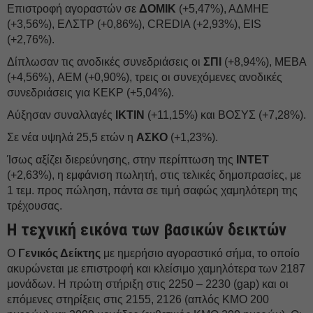
Επιστροφή αγοραστών σε
ΔΟΜΙΚ
(+5,47%), ΑΔΜΗΕ
(+3,56%), ΕΛΣΤΡ (+0,86%), CREDIA (+2,93%), EIS
(+2,76%).
Δίπλωσαν τις ανοδικές συνεδριάσεις οι
ΣΠΙ
(+8,94%), ΜΕΒΑ
(+4,56%), AEM (+0,90%), τρεις οι συνεχόμενες ανοδικές
συνεδριάσεις για ΚΕΚΡ (+5,04%).
Αύξησαν συναλλαγές
ΙΚΤΙΝ
(+11,15%) και ΒΟΣΥΣ (+7,28%).
Σε νέα υψηλά 25,5 ετών η
ΑΣΚΟ
(+1,23%).
Ίσως αξίζει διερεύνησης, στην περίπτωση της
ΙΝΤΕΤ
(+2,63%), η εμφάνιση πωλητή, στις τελικές δημοπρασίες, με
1 τεμ. προς πώληση, πάντα σε τιμή σαφώς χαμηλότερη της
τρέχουσας.
Η τεχνική εικόνα των βασικών δεικτών
Ο
Γενικός Δείκτης
με ημερήσιο αγοραστικό σήμα, το οποίο
ακυρώνεται με επιστροφή και κλείσιμο χαμηλότερα των 2187
μονάδων. Η πρώτη στήριξη στις 2250 – 2230 (gap) και οι
επόμενες στηρίξεις στις 2155, 2126 (απλός ΚΜΟ 200