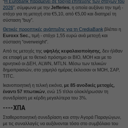
“
Η Eurobank παραμένει σε τροχιά επίτευξης των στόχων του
2026
”, σύμφωνα με την
Jefferies
, η οποία αυξάνει την τιμή -
στόχο για τη μετοχή στα €5,10, από €5,00 και διατηρεί τη
σύσταση “buy”.
Θετικές προοπτικές ανάπτυξης για τη CrediaBank
βλέπει η
Euroxx Sec.,
τιμή - στόχο 1,55 ευρώ ανά μετοχή και
σύσταση “overweight”.
Από τις μετοχές της
υψηλής κεφαλαιοποίησης
, δεν ήλθαν
σε επαφή με το θετικό πρόσημο οι ΒΙΟ, ΜΟΗ και με το
αρνητικό οι ΔΕΗ, ALWN, MTLN. Μέσω των τελικών
δημοπρασιών, στο χαμηλό ημέρας έκλεισαν οι ΜΟΗ, ΣΑΡ,
TITC.
Ικανοποιητική η τελική εικόνα,
με 85 ανοδικές μετοχές,
έναντι 57 πτωτικών
, ενώ 15 τίτλοι ολοκλήρωσαν τη
συνεδρίαση με κέρδη μεγαλύτερα του 3%.
----ΧΠΑ
Σταθεροποιητική συνεδρίαση και στην Αγορά Παραγώγων,
με τις συναλλαγές να αυξάνονται τόσο στο συμβόλαιο του