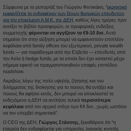
Σύμφωνα με το ρεπορτάζ του Γιώργου Φιντικάκη, “
εκρηκτικό
εμφανίζεται το ενδιαφέρον των ξένων θεσμικών επενδυτών
για την επικείμενη Α.Μ.Κ. της ΔΕΗ
, καθώς λίγες ημέρες πριν
ανοίξει το βιβλίο προσφορών, οι προφορικές ενδείξεις
συμμετοχής
φέρονται να αγγίζουν τα €9-10 δισ.
Αυτό
σημαίνει ότι στην αύξηση μπορεί να εμφανιστούν επιπλέον
κεφάλαια από family offices του εξωτερικού, private wealth
funds — για παράδειγμα από την Ελβετία — επενδυτές από
την Ασία ή hedge funds, με τα οποία δεν έχει καταστεί μέχρι
σήμερα εφικτό να πραγματοποιηθούν επαφές επιπέδου
roadshow.
Ακριβώς λόγω της πολύ υψηλής ζήτησης και του
διλήμματος της διοίκησης για το ποιους θα εντάξει και
ποιους θα αφήσει εκτός, δεν μπορεί να αποκλειστεί το
ενδεχόμενο η ΔΕΗ να αντλήσει τελικά
περισσότερα
κεφάλαια
από τον αρχικό στόχο των €4 δισ., χωρίς ωστόσο
να τον υπερβεί σημαντικά”.
Ο CEO της ΔΕΗ,
Γιώργος Στάσσης,
ξεκαθάρισε ότι “η
εταιρεία δεν ενδιαφέρεται για υπηρεσίες λιανικής κινητής