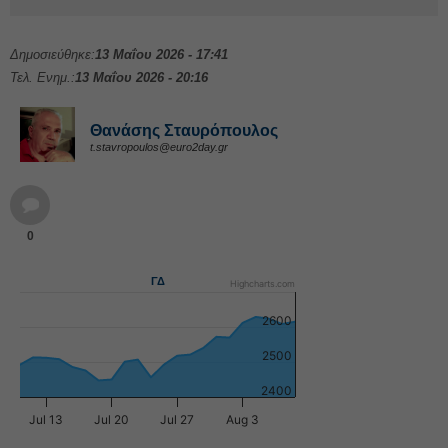
Δημοσιεύθηκε:
13 Μαΐου 2026 - 17:41
Τελ. Ενημ.:
13 Μαΐου 2026 - 20:16
Θανάσης Σταυρόπουλος
t.stavropoulos@euro2day.gr
0
ΓΔ
Highcharts.com
2600
2500
2400
Jul 13
Jul 20
Jul 27
Aug 3