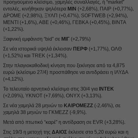
προηγούμενο κλείσιμο, χαμηλές συναλλαγές, ή “market”
εντολές, κινήθηκαν ψηλότερα
ΜΙΝ
(+2,68%), ΠΑΙΡ (+0,77%),
ΔΡΟΜΕ (+2,98%), ΞΥΛΠ (+0,47%), SOFTWEB (+2,94%),
ΜΕΝΤΙ (+1,6%), ΑΒΕ (+0,46%), ΓΕΒΚΑ (+0,45%), ΒΙΝΤΑ
(+1,22%).
Ξαφνική εμφάνιση “bid” σε
ΜΙΓ
(+2,79%)
Σε νέα ιστορικά υψηλά έκλεισαν
ΠΕΡΦ
(+1,77%), ΟΛΘ
(+1,52%) και TREK (+1,34%).
Στην πλαγιοκαθοδική κίνηση που ξεκίνησε από τα 4,875
ευρώ (κλείσιμο 27/4) προσπάθησε να αντιδράσει η ΙΛΥΔΑ
(+4,12%).
Το τελευταίο αρνητικό κλείσιμο στις 30/4 για
ΙΝΤΕΚ
(+2,09%), YKNOT (+7,69%), ONYX (+3,13%).
Σε νέα χαμηλά 28 μηνών το
ΚΑΙΡΟΜΕΖΖ
(-2,46%), σε
χαμηλά 38 μηνών το ΓΚΜΕΖΖ (-9,9%).
Μετά από πτωτικό “καρέ” η αντίδραση σε EVR (+3,28%).
Στις 19/3 η μετοχή της
ΔΑΙΟΣ
έκλεισε στα 5,20 ευρώ και η