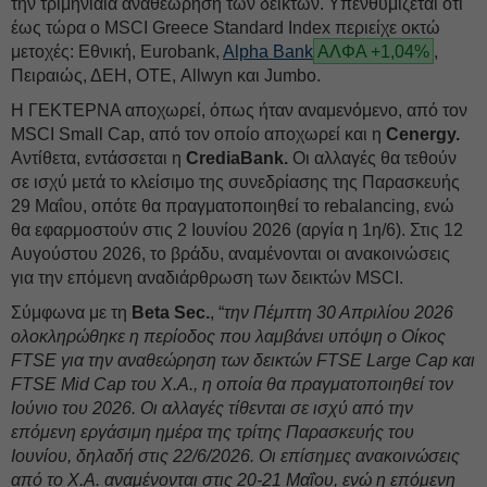
την τριμηνιαία αναθεώρηση των δεικτών. Υπενθυμίζεται ότι
έως τώρα ο MSCI Greece Standard Index περιείχε οκτώ
μετοχές: Εθνική, Eurobank,
Alpha Bank
ΑΛΦΑ +1,04%
,
Πειραιώς, ΔΕΗ, ΟΤΕ, Allwyn και Jumbo.
Η ΓΕΚΤΕΡΝΑ αποχωρεί, όπως ήταν αναμενόμενο, από τον
MSCI Small Cap, από τον οποίο αποχωρεί και η
Cenergy.
Αντίθετα, εντάσσεται η
CrediaBank.
Οι αλλαγές θα τεθούν
σε ισχύ μετά το κλείσιμο της συνεδρίασης της Παρασκευής
29 Μαΐου, οπότε θα πραγματοποιηθεί το rebalancing, ενώ
θα εφαρμοστούν στις 2 Ιουνίου 2026 (αργία η 1η/6). Στις 12
Αυγούστου 2026, το βράδυ, αναμένονται οι ανακοινώσεις
για την επόμενη αναδιάρθρωση των δεικτών MSCI.
Σύμφωνα με τη
Beta Sec.
, “
την Πέμπτη 30 Απριλίου 2026
ολοκληρώθηκε η περίοδος που λαμβάνει υπόψη ο Οίκος
FTSE για την αναθεώρηση των δεικτών FTSE Large Cap και
FTSE Mid Cap του Χ.Α., η οποία θα πραγματοποιηθεί τον
Ιούνιο του 2026. Οι αλλαγές τίθενται σε ισχύ από την
επόμενη εργάσιμη ημέρα της τρίτης Παρασκευής του
Ιουνίου, δηλαδή στις 22/6/2026. Οι επίσημες ανακοινώσεις
από το Χ.Α. αναμένονται στις 20-21 Μαΐου, ενώ η επόμενη