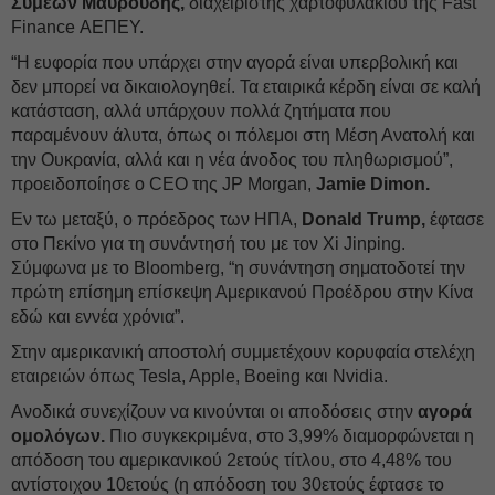
Συμεών Μαυρουδής,
διαχειριστής χαρτοφυλακίου της Fast
Finance ΑΕΠΕΥ.
“Η ευφορία που υπάρχει στην αγορά είναι υπερβολική και
δεν μπορεί να δικαιολογηθεί. Τα εταιρικά κέρδη είναι σε καλή
κατάσταση, αλλά υπάρχουν πολλά ζητήματα που
παραμένουν άλυτα, όπως οι πόλεμοι στη Μέση Ανατολή και
την Ουκρανία, αλλά και η νέα άνοδος του πληθωρισμού”,
προειδοποίησε ο CEO της JP Morgan,
Jamie Dimon.
Εν τω μεταξύ, ο πρόεδρος των ΗΠΑ,
Donald Trump,
έφτασε
στο Πεκίνο για τη συνάντησή του με τον Xi Jinping.
Σύμφωνα με το Bloomberg, “η συνάντηση σηματοδοτεί την
πρώτη επίσημη επίσκεψη Αμερικανού Προέδρου στην Κίνα
εδώ και εννέα χρόνια”.
Στην αμερικανική αποστολή συμμετέχουν κορυφαία στελέχη
εταιρειών όπως Tesla, Apple, Boeing και Nvidia.
Ανοδικά συνεχίζουν να κινούνται οι αποδόσεις στην
αγορά
ομολόγων.
Πιο συγκεκριμένα, στο 3,99% διαμορφώνεται η
απόδοση του αμερικανικού 2ετούς τίτλου, στο 4,48% του
αντίστοιχου 10ετούς (η απόδοση του 30ετούς έφτασε το