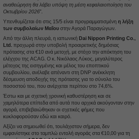
αναθεώρηση θα λάβει υπόψη τη μέση κεφαλαιοποίηση του
Οκτωβρίου 2026
”.
Υπενθυμίζεται ότι στις 15/5 είναι προγραμματισμένη
η λήξη
των συμβολαίων Μαΐου
στην Αγορά Παραγώγων.
Από την άλλη πλευρά, η ιαπωνική
Dai Nippon Printing Co.,
Ltd.
προχωρά στην υποβολή προαιρετικής δημόσιας
πρότασης στα €10 ανά μετοχή, με στόχο την απόκτηση του
ελέγχου της ACAG. Ο κ. Νικόλαος Λύκος, μεγαλύτερος
μέτοχος της εισηγμένης και μέλος του εποπτικού
συμβουλίου, ανέλαβε απέναντι στη DNP ανέκκλητη
δέσμευση αποδοχής της πρότασης για το σύνολο του
ποσοστού του, που ανέρχεται περίπου στο 74,6%.
Έστω και με σχετική χρονική καθυστέρηση και σε
χαμηλότερα επίπεδα από αυτά που αρχικά ακούγονταν στην
αγορά, επιβεβαιώθηκαν οι σχετικές φήμες που
κυκλοφορούσαν εδώ και καιρό.
Αξίζει να σημειωθεί ότι, τουλάχιστον σήμερα, δεν
εμφανίστηκε στο ταμπλώ εντολή αγοράς στα €10,00 για τη