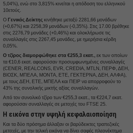
5,04%), ενώ στο 3,815% κινείται η απόδοση του ελληνικού
10ετούς.
Ο
Γενικός Δείκτης
κινήθηκε μεταξύ 2281,66 μονάδων
(+0,67%) και 2258,39 μονάδων (-0,35%). Στις 17.00 βρέθηκε
στις 2276,79 μονάδες (+0,46%) και ολοκλήρωσε τις
συναλλαγές στις 2267,45 μονάδες, με ημερήσια κέρδη
0,05%.
Ο τζίρος διαμορφώθηκε στα €255,3 εκατ.,
εκ των οποίων
τα €10,6 εκατ. αφορούσαν προσυμφωνημένες συναλλαγές
(CENER, REALCONS, EVR, CREDIA, MTLN, ΠΕΡΦ, ΔΕΗ,
ΒΙΟΣΚ, ΜΠΕΛΑ, ΜΟΝΤΑ, ΕΤΕ, ΓΕΚΤΕΡΝΑ, ΔΕΗ, ΑΛΦΑ),
με τους ΔΕΗ, ΕΤΕ, ΜΠΕΛΑ και ΠΕΙΡ να απορροφούν το
43% της συνολικής μικτής αξίας συναλλαγών.
Από τον συνολικό τζίρο των €255,3 εκατ., τα €224,7 εκατ.
αφορούσαν συναλλαγές σε μετοχές του FTSE 25.
Η εικόνα στην υψηλή κεφαλαιοποίηση
Και τα δύο πρόσημα άλλαξαν οι βαρύδεικτες τραπεζικές
μετοχές, με την τελική εικόνα να δίνει σαφές πλεονέκτημα