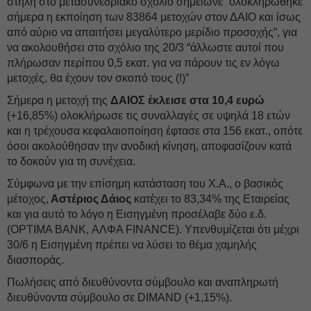
στήλη στο μετασυνεδριακό σχόλιο σημείωνε “ολοκληρώθηκε
σήμερα η εκποίηση των 83864 μετοχών στον ΔΑΙΟ και ίσως
από αύριο να απαιτήσει μεγαλύτερο μερίδιο προσοχής”, για
να ακολουθήσει στο σχόλιο της 20/3 “άλλωστε αυτοί που
πλήρωσαν περίπου 0,5 εκατ. για να πάρουν τις εν λόγω
μετοχές, θα έχουν τον σκοπό τους (!)”
Σήμερα η μετοχή της
ΔΑΙΟΣ έκλεισε στα 10,4
ευρώ
(+16,85%) ολοκλήρωσε τις συναλλαγές σε υψηλά 18 ετών
και η τρέχουσα κεφαλαιοποίηση έφτασε στα 156 εκατ., οπότε
όσοι ακολούθησαν την ανοδική κίνηση, αποφασίζουν κατά
το δοκούν για τη συνέχεια.
Σύμφωνα με την επίσημη κατάσταση του Χ.Α., ο βασικός
μέτοχος,
Αστέριος Δάιος
κατέχει το 83,34% της Εταιρείας
και για αυτό το λόγο η Εισηγμένη προσέλαβε δύο ε.δ.
(OPTIMA BANK, ΑΛΦΑ FINANCE). Υπενθυμίζεται ότι μέχρι
30/6 η Εισηγμένη πρέπει να λύσει το θέμα χαμηλής
διασποράς.
Πωλήσεις από διευθύνοντα σύμβουλο και αναπληρωτή
διευθύνοντα σύμβουλο σε DIMAND (+1,15%).