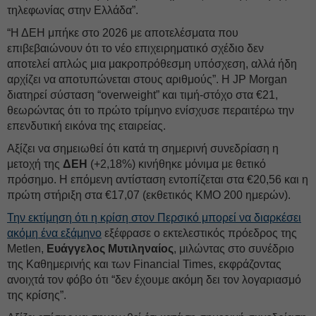
τηλεφωνίας στην Ελλάδα”.
“Η ΔΕΗ μπήκε στο 2026 με αποτελέσματα που
επιβεβαιώνουν ότι το νέο επιχειρηματικό σχέδιο δεν
αποτελεί απλώς μια μακροπρόθεσμη υπόσχεση, αλλά ήδη
αρχίζει να αποτυπώνεται στους αριθμούς”. Η JP Morgan
διατηρεί σύσταση “overweight” και τιμή-στόχο στα €21,
θεωρώντας ότι το πρώτο τρίμηνο ενίσχυσε περαιτέρω την
επενδυτική εικόνα της εταιρείας.
Αξίζει να σημειωθεί ότι κατά τη σημερινή συνεδρίαση η
μετοχή της
ΔΕΗ
(+2,18%) κινήθηκε μόνιμα με θετικό
πρόσημο. Η επόμενη αντίσταση εντοπίζεται στα €20,56 και η
πρώτη στήριξη στα €17,07 (εκθετικός ΚΜΟ 200 ημερών).
Την εκτίμηση ότι η κρίση στον Περσικό μπορεί να διαρκέσει
ακόμη ένα εξάμηνο
εξέφρασε ο εκτελεστικός πρόεδρος της
Metlen,
Ευάγγελος Μυτιληναίος
, μιλώντας στο συνέδριο
της Καθημερινής και των Financial Times, εκφράζοντας
ανοιχτά τον φόβο ότι “δεν έχουμε ακόμη δει τον λογαριασμό
της κρίσης”.