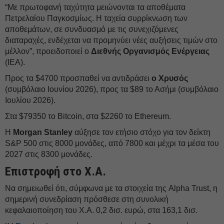
“Με πρωτοφανή ταχύτητα μειώνονται τα αποθέματα
Πετρελαίου Παγκοσμίως. Η ταχεία συρρίκνωση των
αποθεμάτων, σε συνδυασμό με τις συνεχιζόμενες
διαταραχές, ενδέχεται να προμηνύει νέες αυξήσεις τιμών στο
μέλλον”, προειδοποιεί ο
Διεθνής Οργανισμός Ενέργειας
(ΙΕΑ).
Προς τα $4700 προσπαθεί να αντιδράσει
ο Χρυσός
(συμβόλαιο Ιουνίου 2026), προς τα $89 το Ασήμι (συμβόλαιο
Ιουλίου 2026).
Στα $79350 το Bitcoin, στα $2260 το Ethereum.
Η
Morgan Stanley
αύξησε τον ετήσιο στόχο για τον δείκτη
S&P 500 στις 8000 μονάδες, από 7800 και μέχρι τα μέσα του
2027 στις 8300 μονάδες.
Επιστροφή στο Χ.Α.
Να σημειωθεί ότι, σύμφωνα με τα στοιχεία της Alpha Trust, η
σημερινή συνεδρίαση πρόσθεσε στη συνολική
κεφαλαιοποίηση του Χ.Α. 0,2 δισ. ευρώ, στα 163,1 δισ.