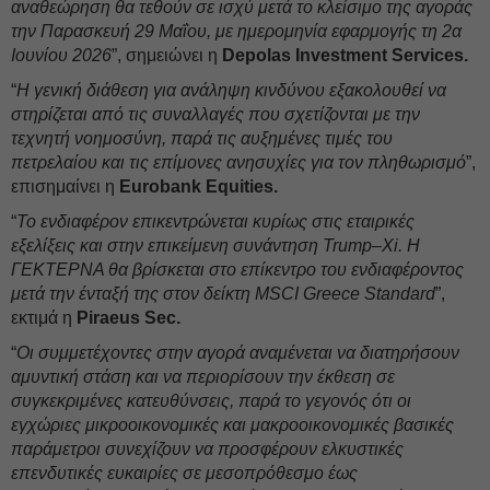
αναθεώρηση θα τεθούν σε ισχύ μετά το κλείσιμο της αγοράς
την Παρασκευή 29 Μαΐου, με ημερομηνία εφαρμογής τη 2α
Ιουνίου 2026
”, σημειώνει η
Depolas Investment Services.
“
Η γενική διάθεση για ανάληψη κινδύνου εξακολουθεί να
στηρίζεται από τις συναλλαγές που σχετίζονται με την
τεχνητή νοημοσύνη, παρά τις αυξημένες τιμές του
πετρελαίου και τις επίμονες ανησυχίες για τον πληθωρισμό
”,
επισημαίνει η
Eurobank Equities.
“
Το ενδιαφέρον επικεντρώνεται κυρίως στις εταιρικές
εξελίξεις και στην επικείμενη συνάντηση Trump–Xi. Η
ΓΕΚΤΕΡΝΑ θα βρίσκεται στο επίκεντρο του ενδιαφέροντος
μετά την ένταξή της στον δείκτη MSCI Greece Standard
”,
εκτιμά η
Piraeus Sec.
“
Οι συμμετέχοντες στην αγορά αναμένεται να διατηρήσουν
αμυντική στάση και να περιορίσουν την έκθεση σε
συγκεκριμένες κατευθύνσεις, παρά το γεγονός ότι οι
εγχώριες μικροοικονομικές και μακροοικονομικές βασικές
παράμετροι συνεχίζουν να προσφέρουν ελκυστικές
επενδυτικές ευκαιρίες σε μεσοπρόθεσμο έως