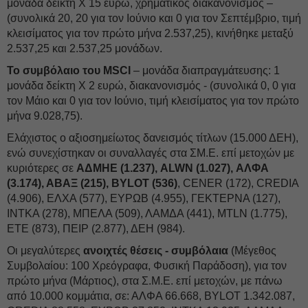
μονάδα δείκτη Χ 15 ευρώ, χρηματικός διακανονισμός –
(συνολικά 20, 20 για τον Ιούνιο και 0 για τον Σεπτέμβριο, τιμή
κλεισίματος για τον πρώτο μήνα 2.537,25), κινήθηκε μεταξύ
2.537,25 και 2.537,25 μονάδων.
Το συμβόλαιο του MSCI
– μονάδα διαπραγμάτευσης: 1
μονάδα δείκτη Χ 2 ευρώ, διακανονισμός - (συνολικά 0, 0 για
τον Μάιο και 0 για τον Ιούνιο, τιμή κλεισίματος για τον πρώτο
μήνα 9.028,75).
Ελάχιστος ο αξιοσημείωτος δανεισμός τίτλων (15.000 ΔΕΗ),
ενώ συνεχίστηκαν οι συναλλαγές στα ΣΜ.Ε. επί μετοχών με
κυριότερες σε
ΑΔΜΗΕ (1.237), ALWN (1.027), ΑΛΦΑ
(3.174), ΑΒΑΞ (215), BYLOT (536)
, CENER (172), CREDIA
(4.906), ΕΛΧΑ (577), ΕΥΡΩΒ (4.955), ΓΕΚΤΕΡΝΑ (127),
ΙΝΤΚΑ (278), ΜΠΕΛΑ (509), ΛΑΜΔΑ (441), MTLN (1.775),
ΕΤΕ (873), ΠΕΙΡ (2.877), ΔΕΗ (984).
Οι μεγαλύτερες
ανοιχτές θέσεις - συμβόλαια
(Μέγεθος
Συμβολαίου: 100 Χρεόγραφα, Φυσική Παράδοση), για τον
πρώτο μήνα (Μάρτιος), στα Σ.Μ.Ε. επί μετοχών, με πάνω
από 10.000 κομμάτια, σε: ΑΛΦΑ 66.668, BYLOT 1.342.087,