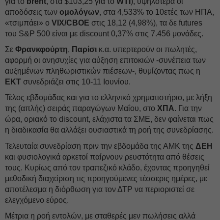
για το
brent
, στα $103,25 για το
WTI
), υψηλότερα οι
αποδόσεις των
ομολόγων
, στα 4,533% το 10ετές των ΗΠΑ,
«τσιμπάει» ο
VIX/CBOE
στις 18,12 (4,98%), τα δε futures
του S&P 500 είναι με discount 0,37% στις 7.456 μονάδες.
Σε
Φρανκφούρτη
,
Παρίσι
κ.α. υπερτερούν οι πωλητές,
αφορμή οι ανησυχίες για αύξηση επιτοκιών -συνέπεια των
αυξημένων πληθωριστικών πιέσεων-, θυμίζοντας πως η
ΕΚΤ
συνεδριάζει στις 10-11 Ιουνίου.
Τέλος εβδομάδας και για το ελληνικό χρηματιστήριο, με λήξη
της (απλής) σειράς παραγώγων Μαΐου, στο
ΧΠΑ
. Για την
ώρα, οριακό το discount, ελάχιστα τα ΣΜΕ, δεν φαίνεται πως
η διαδικασία θα αλλάξει ουσιαστικά τη ροή της συνεδρίασης.
Τελευταία συνεδρίαση πριν την εβδομάδα της ΑΜΚ της
ΔΕΗ
και φυσιολογικά αρκετοί παίρνουν ρευστότητα από θέσεις
τους. Κυρίως από τον τραπεζικό κλάδο, έχοντας προηγηθεί
μεθοδική διαχείριση τις προηγούμενες τέσσερις ημέρες, με
αποτέλεσμα η διόρθωση για τον ΔΤΡ να περιοριστεί σε
ελεγχόμενο εύρος.
Μέτρια η ροή εντολών, με σταθερές μεν πωλήσεις αλλά