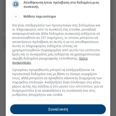
Αποθήκευση ή/και πρόσβαση στα δεδομένα μιας
συσκευής
Μάθετε περισσότερα
Θα γίνει επεξεργασία των προσωπικών σας δεδομένων και
οι πληροφορίες από τη συσκευή σας (cookie, μοναδικά
αναγνωριστικά και άλλα δεδομένα συσκευής) ενδέχεται να
κοινοποιηθούν σε 237 παρόχους, οι οποίοι μπορούν να
αποκτήσουν πρόσβαση σε αυτές ή να τις αποθηκεύσουν.
Προσθέστε το euro2day.gr στο Discover
Αυτές οι πληροφορίες ενδέχεται επίσης να
χρησιμοποιηθούν συγκεκριμένα από αυτόν τον ιστότοπο.
Εμείς και οι συνεργάτες μας ενδέχεται να χρησιμοποιούμε
ακριβή δεδομένα γεωγραφικής τοποθεσίας.
Λίστα
συνεργατών.
Ορισμένοι προμηθευτές μπορεί να επεξεργάζονται τα
προσωπικά δεδομένα σας με βάση το έννομο συμφέρον
τους, αλλά μπορείτε να αρνηθείτε κάνοντας διαχείριση των
παρακάτω επιλογών. Αναζητήστε έναν σύνδεσμο στο κάτω
μέρος αυτής της σελίδας ή στο μενού του ιστοτόπου, για να
διαχειριστείτε ή να ανακαλέσετε τη συναίνεσή σας στις
ρυθμίσεις απορρήτου και cookie.
Συναίνεση