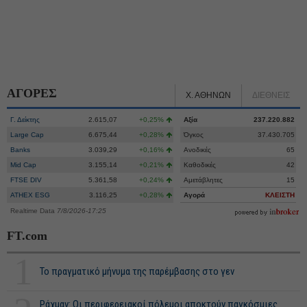
ΑΓΟΡΕΣ
Χ. ΑΘΗΝΩΝ
ΔΙΕΘΝΕΙΣ
Γ. Δείκτης
2.615,07
+0,25%
Αξία
237.220.882
Large Cap
6.675,44
+0,28%
Όγκος
37.430.705
Banks
3.039,29
+0,16%
Ανοδικές
65
Mid Cap
3.155,14
+0,21%
Καθοδικές
42
FTSE DIV
5.361,58
+0,24%
Αμετάβλητες
15
ATHEX ESG
3.116,25
+0,28%
Αγορά
ΚΛΕΙΣΤΗ
Realtime Data
7/8/2026-17:25
FT.com
1
Το πραγματικό μήνυμα της παρέμβασης στο γεν
Ράχμαν: Οι περιφερειακοί πόλεμοι αποκτούν παγκόσμιες