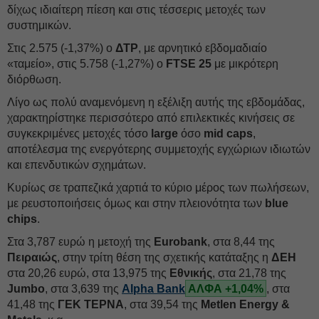
δίχως ιδιαίτερη πίεση και στις τέσσερις μετοχές των
συστημικών.
Στις 2.575 (-1,37%) ο
ΔΤΡ
, με αρνητικό εβδομαδιαίο
«ταμείο», στις 5.758 (-1,27%) ο
FTSE 25
με μικρότερη
διόρθωση.
Λίγο ως πολύ αναμενόμενη η εξέλιξη αυτής της εβδομάδας,
χαρακτηρίστηκε περισσότερο από επιλεκτικές κινήσεις σε
συγκεκριμένες μετοχές τόσο
large
όσο
mid caps
,
αποτέλεσμα της ενεργότερης συμμετοχής εγχώριων ιδιωτών
και επενδυτικών σχημάτων.
Κυρίως σε τραπεζικά χαρτιά το κύριο μέρος των πωλήσεων,
με ρευστοποιήσεις όμως και στην πλειονότητα των
blue
chips
.
Στα 3,787 ευρώ η μετοχή της
Eurobank
, στα 8,44 της
Πειραιώς
, στην τρίτη θέση της σχετικής κατάταξης η
ΔΕΗ
στα 20,26 ευρώ, στα 13,975 της
Εθνικής
, στα 21,78 της
Jumbo
, στα 3,639 της
Alpha Bank
ΑΛΦΑ +1,04%
, στα
41,48 της
ΓΕΚ ΤΕΡΝΑ
, στα 39,54 της
Metlen Energy &