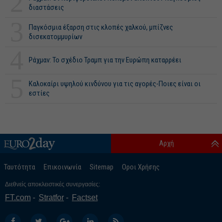
2
διαστάσεις
3
Παγκόσμια έξαρση στις κλοπές χαλκού, μπίζνες
δισεκατομμυρίων
4
Ράχμαν: Το σχέδιο Τραμπ για την Ευρώπη καταρρέει
5
Καλοκαίρι υψηλού κινδύνου για τις αγορές-Ποιες είναι οι
εστίες
Αρχή
Ταυτότητα
Επικοινωνία
Sitemap
Οροι Χρήσης
Διεθνείς αποκλειστικές συνεργασίες:
FT.com
Stratfor
Factset