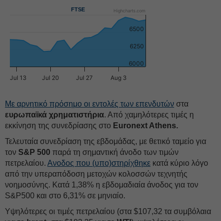
FTSE
Highcharts.com
6500
6250
6000
Jul 13
Jul 20
Jul 27
Aug 3
Με αρνητικό πρόσημο οι εντολές των επενδυτών
στα
ευρωπαϊκά χρηματιστήρια
. Από χαμηλότερες τιμές η
εκκίνηση της συνεδρίασης στο
Euronext Athens.
Τελευταία συνεδρίαση της εβδομάδας, με θετικό ταμείο για
τον
S&P 500
παρά τη σημαντική άνοδο των τιμών
πετρελαίου.
Ανοδος που (υπο)στηρίχθηκε
κατά κύριο λόγο
από την υπεραπόδοση μετοχών κολοσσών τεχνητής
νοημοσύνης. Κατά 1,38% η εβδομαδιαία άνοδος για τον
S&P500 και στο 6,31% σε μηνιαίο.
Υψηλότερες οι τιμές πετρελαίου (στα $107,32 τα συμβόλαια