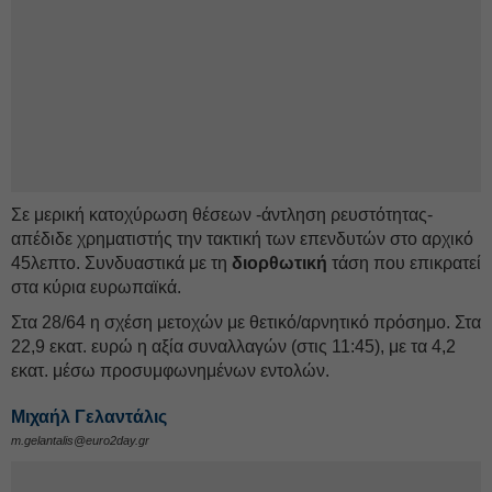
Σε μερική κατοχύρωση θέσεων -άντληση ρευστότητας-
απέδιδε χρηματιστής την τακτική των επενδυτών στο αρχικό
45λεπτο. Συνδυαστικά με τη
διορθωτική
τάση που επικρατεί
στα κύρια ευρωπαϊκά.
Στα 28/64 η σχέση μετοχών με θετικό/αρνητικό πρόσημο. Στα
22,9 εκατ. ευρώ η αξία συναλλαγών (στις 11:45), με τα 4,2
εκατ. μέσω προσυμφωνημένων εντολών.
Μιχαήλ Γελαντάλις
m.gelantalis@euro2day.gr