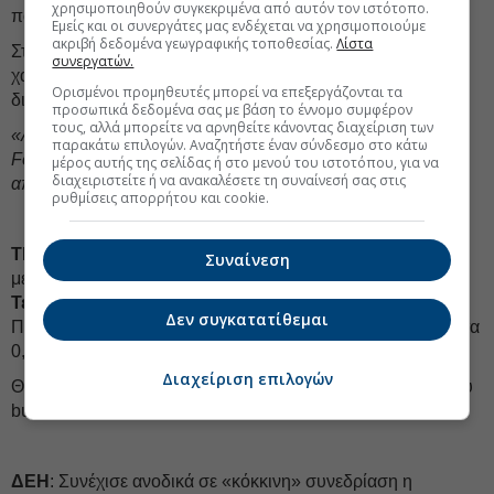
χρησιμοποιηθούν συγκεκριμένα από αυτόν τον ιστότοπο.
παρελθόν σε άλλες εταιρείες.
Εμείς και οι συνεργάτες μας ενδέχεται να χρησιμοποιούμε
ακριβή δεδομένα γεωγραφικής τοποθεσίας.
Λίστα
Στα παραπάνω προσέθεσε ότι πρέπει να έχει τα
συνεργατών.
χαρακτηριστικά μιας μετοχής
που έμεινε πίσω
για
Ορισμένοι προμηθευτές μπορεί να επεξεργάζονται τα
διάφορους λόγους και ευρεία διασπορά.
προσωπικά δεδομένα σας με βάση το έννομο συμφέρον
τους, αλλά μπορείτε να αρνηθείτε κάνοντας διαχείριση των
«Αυτά είναι τα χαρακτηριστικά που έκαναν την μετοχή της
παρακάτω επιλογών. Αναζητήστε έναν σύνδεσμο στο κάτω
Fourlis ελκυστική. Βέβαια και η ίδια η εταιρεία πρέπει να
μέρος αυτής της σελίδας ή στο μενού του ιστοτόπου, για να
διαχειριστείτε ή να ανακαλέσετε τη συναίνεσή σας στις
αποδείξει
ότι θα πάει καλά
»
, σημείωσε ο ίδιος.
ρυθμίσεις απορρήτου και cookie.
ΤΕΧΝΙΚΗ ΟΛΥΜΠΙΑΚΗ
: Νέο πρόγραμμα αγοράς ιδίων
Συναίνεση
μετοχών, διετούς διάρκειας, εισηγείται στους μετόχους της
Τεχνικής Ολυμπιακής
το Διοικητικό της Συμβούλιο.
Δεν συγκατατίθεμαι
Προτεινόμενη μέγιστη τιμή αγοράς τα 4 ευρώ και ελάχιστη τα
0,50 ευρώ.
Διαχείριση επιλογών
Θα προηγηθεί απόφαση
πρόωρης λήξης
του υφιστάμενου
buyback, το οποίο κανονικά εκπνέει στις 19 Δεκεμβρίου.
ΔEΗ
: Συνέχισε ανοδικά σε «κόκκινη» συνεδρίαση η