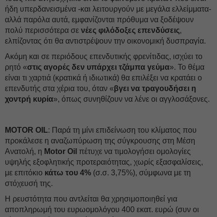
ήδη υπερδανεισμένα -και λειτουργούν με μεγάλα ελλείμματα-
αλλά παρόλα αυτά, εμφανίζονται πρόθυμα να ξοδέψουν
πολύ περισσότερα σε
νέες φιλόδοξες επενδύσεις
,
ελπίζοντας ότι θα αντιστρέψουν την οικονομική δυσπραγία.
Ακόμη και σε περιόδους επενδυτικής φρενίτιδας, ισχύει το
ρητό «
στις αγορές δεν υπάρχει τζάμπα γεύμα
». Το θέμα
είναι τι χαρτιά (κρατικά ή ιδιωτικά) θα επιλέξει να κρατάει ο
επενδυτής στα χέρια του, όταν «
βγει να τραγουδήσει η
χοντρή κυρία
», όπως συνηθίζουν να λένε οι αγγλοσάξονες.
MOTOR OIL
: Παρά τη μίνι επιδείνωση του κλίματος που
προκάλεσε η αναζωπύρωση της σύγκρουσης στη Μέση
Ανατολή, η
Motor Oil
πέτυχε να τιμολογήσει ομολογίες
υψηλής εξοφλητικής προτεραιότητας, χωρίς εξασφαλίσεις,
με επιτόκιο
κάτω του 4%
(σ.σ. 3,75%), σύμφωνα με τη
στόχευσή της.
Η ρευστότητα που αντλείται θα χρησιμοποιηθεί για
αποπληρωμή του ευρωομολόγου 400 εκατ. ευρώ (συν οι