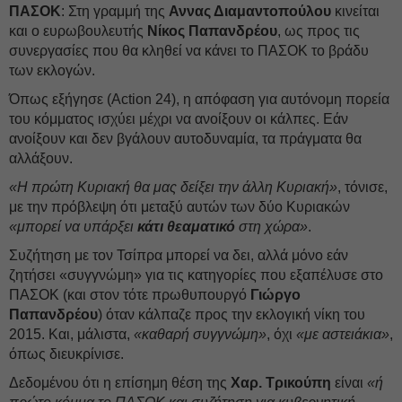
ΠΑΣΟΚ
: Στη γραμμή της
Αννας Διαμαντοπούλου
κινείται
και ο ευρωβουλευτής
Νίκος Παπανδρέου
, ως προς τις
συνεργασίες που θα κληθεί να κάνει το ΠΑΣΟΚ το βράδυ
των εκλογών.
Όπως εξήγησε (Action 24), η απόφαση για αυτόνομη πορεία
του κόμματος ισχύει μέχρι να ανοίξουν οι κάλπες. Εάν
ανοίξουν και δεν βγάλουν αυτοδυναμία, τα πράγματα θα
αλλάξουν.
«Η πρώτη Κυριακή θα μας δείξει την άλλη Κυριακή»
, τόνισε,
με την πρόβλεψη ότι μεταξύ αυτών των δύο Κυριακών
«μπορεί να υπάρξει
κάτι θεαματικό
στη χώρα»
.
Συζήτηση με τον Τσίπρα μπορεί να δει, αλλά μόνο εάν
ζητήσει «συγγνώμη» για τις κατηγορίες που εξαπέλυσε στο
ΠΑΣΟΚ (και στον τότε πρωθυπουργό
Γιώργο
Παπανδρέου
) όταν κάλπαζε προς την εκλογική νίκη του
2015. Και, μάλιστα,
«καθαρή συγγνώμη»
, όχι
«με αστειάκια»
,
όπως διευκρίνισε.
Δεδομένου ότι η επίσημη θέση της
Χαρ. Τρικούπη
είναι
«ή