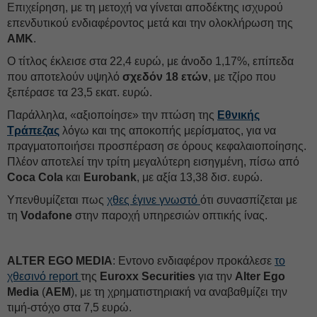
Επιχείρηση, με τη μετοχή να γίνεται αποδέκτης ισχυρού
επενδυτικού ενδιαφέροντος μετά και την ολοκλήρωση της
ΑΜΚ
.
Ο τίτλος έκλεισε στα 22,4 ευρώ, με άνοδο 1,17%, επίπεδα
που αποτελούν υψηλό
σχεδόν 18 ετών
, με τζίρο που
ξεπέρασε τα 23,5 εκατ. ευρώ.
Παράλληλα, «αξιοποίησε» την πτώση της
Εθνικής
Τράπεζας
λόγω και της αποκοπής μερίσματος, για να
πραγματοποιήσει προσπέραση σε όρους κεφαλαιοποίησης.
Πλέον αποτελεί την τρίτη μεγαλύτερη εισηγμένη, πίσω από
Coca Cola
και
Eurobank
, με αξία 13,38 δισ. ευρώ.
Υπενθυμίζεται πως
χθες έγινε γνωστό
ότι συνασπίζεται με
τη
Vodafone
στην παροχή υπηρεσιών οπτικής ίνας.
ΑLTER EGO MEDIA
: Εντονο ενδιαφέρον προκάλεσε
το
χθεσινό report
της
Euroxx Securities
για την
Alter Ego
Media
(
AEM
), με τη χρηματιστηριακή να αναβαθμίζει την
τιμή-στόχο στα 7,5 ευρώ.