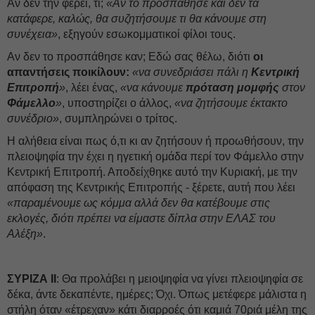
Αν δεν την φέρει, τι;
«Αν το προσπάθησε και δεν τα
κατάφερε, καλώς, θα συζητήσουμε τι θα κάνουμε στη
συνέχεια»
, εξηγούν εσωκομματικοί φίλοι τους.
Αν δεν το προσπάθησε καν; Εδώ σας θέλω, διότι
οι
απαντήσεις ποικίλουν:
«να συνεδριάσει πάλι η
Κεντρική
Επιτροπή
»
, λέει ένας,
«να κάνουμε
πρόταση μομφής
στον
Φάμελλο
»
, υποστηρίζει ο άλλος,
«να ζητήσουμε έκτακτο
συνέδριο»
, συμπληρώνει ο τρίτος.
Η αλήθεια είναι πως ό,τι κι αν ζητήσουν ή προωθήσουν, την
πλειοψηφία την έχει η ηγετική ομάδα περί τον Φάμελλο στην
Κεντρική Επιτροπή. Αποδείχθηκε αυτό την Κυριακή, με την
απόφαση της Κεντρικής Επιτροπής - ξέρετε, αυτή που λέει
«παραμένουμε ως κόμμα αλλά δεν θα κατέβουμε στις
εκλογές, διότι πρέπει να είμαστε δίπλα στην ΕΛΑΣ του
Αλέξη»
.
ΣΥΡΙΖΑ ΙΙ
: Θα προλάβει η μειοψηφία να γίνει πλειοψηφία σε
δέκα, άντε δεκαπέντε, ημέρες; Όχι. Όπως μετέφερε μάλιστα η
στήλη όταν «έτρεχαν» κάτι διαρροές ότι καμιά 70ριά μέλη της