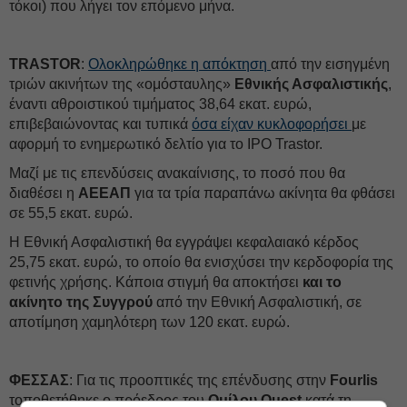
τόκοι) που λήγει τον επόμενο μήνα.
TRASTOR
:
Ολοκληρώθηκε η απόκτηση
από την εισηγμένη
τριών ακινήτων της «ομόσταυλης»
Εθνικής Ασφαλιστικής
,
έναντι αθροιστικού τιμήματος 38,64 εκατ. ευρώ,
επιβεβαιώνοντας και τυπικά
όσα είχαν κυκλοφορήσει
με
αφορμή το ενημερωτικό δελτίο για το IPO Trastor.
Μαζί με τις επενδύσεις ανακαίνισης, το ποσό που θα
διαθέσει η
ΑΕΕΑΠ
για τα τρία παραπάνω ακίνητα θα φθάσει
σε 55,5 εκατ. ευρώ.
Η Εθνική Ασφαλιστική θα εγγράψει κεφαλαιακό κέρδος
25,75 εκατ. ευρώ, το οποίο θα ενισχύσει την κερδοφορία της
φετινής χρήσης. Κάποια στιγμή θα αποκτήσει
και το
ακίνητο της Συγγρού
από την Εθνική Ασφαλιστική, σε
αποτίμηση χαμηλότερη των 120 εκατ. ευρώ.
ΦΕΣΣΑΣ
: Για τις προοπτικές της επένδυσης στην
Fourlis
τοποθετήθηκε ο πρόεδρος του
Ομίλου Quest
κατά τη