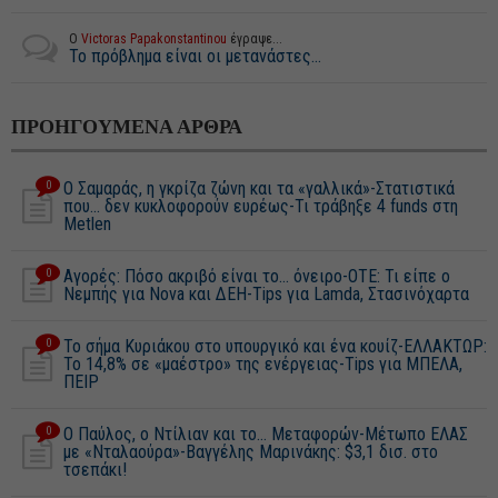
Ο
Victoras Papakonstantinou
έγραψε...
Το πρόβλημα είναι οι μετανάστες...
ΠΡΟΗΓΟΥΜΕΝΑ ΑΡΘΡΑ
0
Ο Σαμαράς, η γκρίζα ζώνη και τα «γαλλικά»-Στατιστικά
που... δεν κυκλοφορούν ευρέως-Τι τράβηξε 4 funds στη
Metlen
0
Aγορές: Πόσο ακριβό είναι το… όνειρο-ΟΤΕ: Τι είπε ο
Νεμπής για Nova και ΔΕΗ-Tips για Lamda, Στασινόχαρτα
0
Το σήμα Κυριάκου στο υπουργικό και ένα κουίζ-ΕΛΛΑΚΤΩΡ:
Το 14,8% σε «μαέστρο» της ενέργειας-Τips για ΜΠΕΛΑ,
ΠΕΙΡ
0
O Παύλος, ο Ντίλιαν και το… Μεταφορών-Μέτωπο ΕΛΑΣ
με «Νταλαούρα»-Βαγγέλης Μαρινάκης: $3,1 δισ. στο
τσεπάκι!