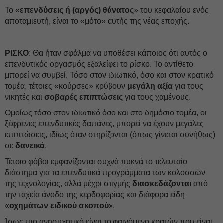
Το «
επενδύσεις ή (αργός) θάνατος
» του κεφαλαίου ενός
αποταμιευτή, είναι το «μότο» αυτής της νέας εποχής.
ΡΙΣΚΟ
: Θα ήταν σφάλμα να υποθέσει κάποιος ότι αυτός ο
επενδυτικός οργασμός εξαλείφει το ρίσκο. Το αντίθετο
μπορεί να συμβεί. Τόσο στον ιδιωτικό, όσο και στον κρατικό
τομέα, τέτοιες «κούρσες» κρύβουν
μεγάλη αξία
για τους
νικητές και
σοβαρές επιπτώσεις
για τους χαμένους.
Ομοίως τόσο στον ιδιωτικό όσο και στο δημόσιο τομέα, οι
ξέφρενες επενδυτικές δαπάνες, μπορεί να έχουν μεγάλες
επιπτώσεις, ιδίως όταν στηρίζονται (όπως γίνεται συνήθως)
σε
δανεικά
.
Τέτοιο φόβοι εμφανίζονται συχνά πυκνά το τελευταίο
διάστημα για τα επενδυτικά προγράμματα των κολοσσών
της τεχνολογίας, αλλά μέχρι στιγμής
διασκεδάζονται
από
την ταχεία άνοδο της κερδοφορίας και διάφορα είδη
«
οχημάτων ειδικού σκοπού
».
Ίσως πιο ανησυχητικό είναι το φαινόμενο κρατών που είναι