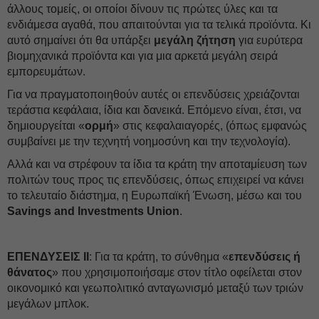
άλλους τομείς, οι οποίοι δίνουν τις πρώτες ύλες και τα
ενδιάμεσα αγαθά, που απαιτούνται για τα τελικά προϊόντα. Κι
αυτό σημαίνει ότι θα υπάρξει
μεγάλη ζήτηση
για ευρύτερα
βιομηχανικά προϊόντα και για μια αρκετά μεγάλη σειρά
εμπορευμάτων.
Για να πραγματοποιηθούν αυτές οι επενδύσεις χρειάζονται
τεράστια κεφάλαια, ίδια και δανεικά. Επόμενο είναι, έτσι, να
δημιουργείται «
ορμή
» στις κεφαλαιαγορές, (όπως εμφανώς
συμβαίνει με την τεχνητή νοημοσύνη και την τεχνολογία).
Αλλά και να στρέφουν τα ίδια τα κράτη την αποταμίευση των
πολιτών τους προς τις επενδύσεις, όπως επιχειρεί να κάνει
το τελευταίο διάστημα, η Ευρωπαϊκή Ένωση, μέσω και τoυ
Savings and Investments Union
.
ΕΠΕΝΔΥΣΕΙΣ ΙΙ
: Για τα κράτη, το σύνθημα «
επενδύσεις ή
θάνατος
» που χρησιμοποιήσαμε στον τίτλο οφείλεται στον
οικονομικό και γεωπολιτικό ανταγωνισμό μεταξύ των τριών
μεγάλων μπλοκ.