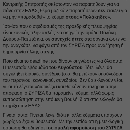
Κεντρικής Επιτροπής σκέφτονταν να παραιτηθούν για να
πάνε στην
ΕΛΑΣ
, θέμα μαζικών παραιτήσεων
δεν παίζει
για
να μην «παραδοθεί» το κόμμα
στους «Πολάκηδες».
Ίσα-ίσα που ο σχεδιασμός της προεδρικής πλειοψηφίας
είναι κυνικός πλην απλός: να οδηγεί την ομάδα Πολάκη-
Δούρου-Παππά κ.α. σε
συνεχείς ήττες
στα όργανα ώστε να
την αναγκάσει να φύγει από τον ΣΥΡΙΖΑ προς αναζήτηση ή
δημιουργία άλλης στέγης.
Ποιο είναι το deadline που δίνουν οι γνώστες για όλα αυτά;
Η τελευταία εβδομάδα
του Αυγούστου
. Τότε, λένε, θα
συγκληθεί διαρκές συνέδριο (σ.σ. θα μετέχουν οι σύνεδροι
του περσινού, κανονικού, συνεδρίου, δεν θα εκλεγούν νέοι,
γι’ αυτό λέγεται «διαρκές») και θα κάνουν ταληράκια την
απόφαση: ο ΣΥΡΙΖΑ θα παραμείνει κόμμα, αλλά χωρίς
εκπροσώπηση στην επόμενη Βουλή, διότι στις εκλογές θα
στηρίξει την ΕΛΑΣ.
Γίνεται αυτό; Γίνεται, λένε, διότι κι άλλα κόμματα υπάρχουν
χωρίς να έχουν βουλευτές. Με την ελπίδα ότι η μετεκλογική
όσμωση θα οδηγήσει
σε ομαλή αφομοίωση του ΣΥΡΙΖΑ