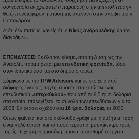
πρώτο κόμμα το ΠΑΣΟΚ και συζήτηση για κυβερνητική
συνεργασία αν χρειαστεί ή παραμονή στην αντιπολίτευση»
,
θα έχει ενδιαφέρον η στάση της απέναντι στην άποψη του κ.
Παπανδρέου.
Διότι δεν πιστεύει κανείς ότι ο
Νίκος Ανδρουλάκης
θα τον
διαγράψει…
ΕΠΕΝΔΥΣΕΙΣ
: Σε όλο τον κόσμο, από τη Δύση ως την
Ανατολή, παρατηρείται μια
επενδυτική φρενίτιδα
, τόσο
στον ιδιωτικό όσο και στο δημόσιο τομέα.
Σύμφωνα με την
TPW Advisory
και με στοιχεία από
διάφορες έγκυρες πηγές, είμαστε στο κατώφλι ενός
επενδυτικού «
υπερκύκλου
» που από τα 8,5 τρισ. δολάρια
στα οποία υπολογίζεται το σύνολο των επενδύσεων για το
2026, θα φτάσει σχεδόν στα
16 τρισ. δολάρια
, το 2030.
Όπως φαίνεται και στο ακόλουθο γράφημα, η αυξητική τάση
είναι πολύ έντονη και τα ποσά τεράστια, με επίκεντρο τρεις
τομείς. Τεχνητή νοημοσύνη, άμυνα και καθαρή ενέργεια.