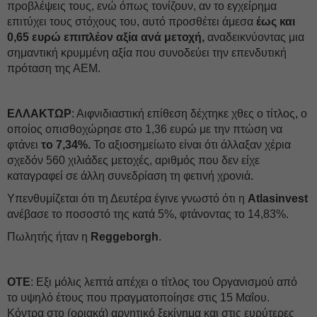
προβλέψεις τους, ενώ όπως τονίζουν, αν το εγχείρημα
επιτύχει τους στόχους του, αυτό προσθέτει άμεσα
έως και
0,65 ευρώ επιπλέον αξία ανά μετοχή,
αναδεικνύοντας μια
σημαντική κρυμμένη αξία που συνοδεύει την επενδυτική
πρόταση της ΑΕΜ.
ΕΛΛΑΚΤΩΡ
: Αιφνιδιαστική επίθεση δέχτηκε χθες ο τίτλος, ο
οποίος οπισθοχώρησε στο 1,36 ευρώ με την πτώση να
φτάνει
το 7,34%.
Το αξιοσημείωτο είναι ότι άλλαξαν χέρια
σχεδόν 560 χιλιάδες μετοχές, αριθμός που δεν είχε
καταγραφεί σε άλλη συνεδρίαση τη φετινή χρονιά.
Υπενθυμίζεται ότι τη Δευτέρα έγινε γνωστό ότι η
Atlasinvest
ανέβασε το ποσοστό της κατά 5%, φτάνοντας το 14,83%.
Πωλητής ήταν η
Reggeborgh
.
ΟΤΕ
: Εξι μόλις λεπτά απέχει ο τίτλος του Οργανισμού από
το υψηλό έτους που πραγματοποίησε στις 15 Μαΐου.
Κόντρα στο (οριακά) αρνητικό ξεκίνημα και στις ευρύτερες