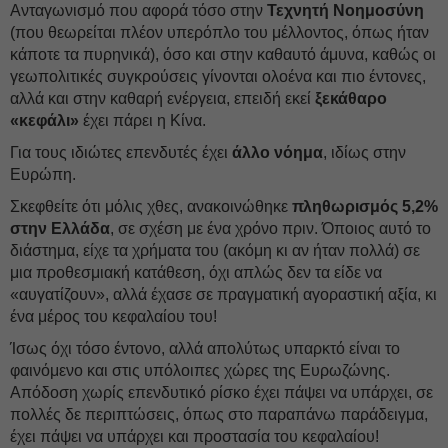
Ανταγωνισμό που αφορά τόσο στην
Τεχνητή Νοημοσύνη
(που θεωρείται πλέον υπερόπλο του μέλλοντος, όπως ήταν
κάποτε τα πυρηνικά), όσο και στην καθαυτό άμυνα, καθώς οι
γεωπολιτικές συγκρούσεις γίνονται ολοένα και πιο έντονες,
αλλά και στην καθαρή ενέργεια, επειδή εκεί
ξεκάθαρο
«κεφάλι»
έχει πάρει η Κίνα.
Για τους ιδιώτες επενδυτές έχει
άλλο νόημα
, ιδίως στην
Ευρώπη.
Σκεφθείτε ότι μόλις χθες, ανακοινώθηκε
πληθωρισμός 5,2%
στην Ελλάδα
, σε σχέση με ένα χρόνο πριν. Όποιος αυτό το
διάστημα, είχε τα χρήματα του (ακόμη κι αν ήταν πολλά) σε
μια προθεσμιακή κατάθεση, όχι απλώς δεν τα είδε να
«αυγατίζουν», αλλά έχασε σε πραγματική αγοραστική αξία, κι
ένα μέρος του κεφαλαίου του!
Ίσως όχι τόσο έντονο, αλλά απολύτως υπαρκτό είναι το
φαινόμενο και στις υπόλοιπες χώρες της Ευρωζώνης.
Απόδοση χωρίς επενδυτικό ρίσκο έχει πάψει να υπάρχει, σε
πολλές δε περιπτώσεις, όπως στο παραπάνω παράδειγμα,
έχει πάψει να υπάρχει και προστασία του κεφαλαίου!