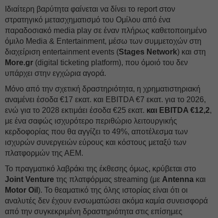
Ιδιαίτερη βαρύτητα φαίνεται να δίνει το report στον
στρατηγικό μετασχηματισμό του Ομίλου από ένα
παραδοσιακό media play σε έναν πλήρως καθετοποιημένο
όμιλο Media & Entertainment, μέσω των συμμετοχών στη
διαχείριση entertainment events (
Stages Network
) και στη
More.gr
(digital ticketing platform), που όμοιό του δεν
υπάρχει στην εγχώρια αγορά.
Μόνο από την σχετική δραστηριότητα, η χρηματιστηριακή
αναμένει έσοδα €17 εκατ. και EBITDA €7 εκατ. για το 2026,
ενώ για το 2028 εκτιμάει έσοδα €25 εκατ.
και EBITDA €12,2
,
με ένα σαφώς ισχυρότερο περιθώριο λειτουργικής
κερδοφορίας που θα αγγίζει το 49%, αποτέλεσμα των
ισχυρών συνεργειών εύρους και κόστους μεταξύ των
πλατφορμών της ΑΕΜ.
Το πραγματικό λαβράκι της έκθεσης όμως, κρύβεται στο
Joint Venture
της πλατφόρμας streaming (με
Antenna
και
Motor Oil
). Το θεαματικό της όλης ιστορίας είναι ότι οι
αναλυτές δεν έχουν ενσωματώσει ακόμα καμία συνεισφορά
από την συγκεκριμένη δραστηριότητα στις επίσημες