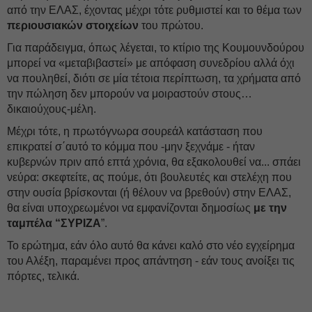
από την ΕΛΑΣ, έχοντας μέχρι τότε ρυθμιστεί και το θέμα των
περιουσιακών στοιχείων
του πρώτου.
Για παράδειγμα, όπως λέγεται, το κτίριο της Κουμουνδούρου
μπορεί να «μεταβιβαστεί» με απόφαση συνεδρίου αλλά όχι
να πουληθεί, διότι σε μία τέτοια περίπτωση, τα χρήματα από
την πώληση δεν μπορούν να μοιραστούν στους…
δικαιούχους-μέλη.
Μέχρι τότε, η πρωτόγνωρα σουρεάλ κατάσταση που
επικρατεί σ΄αυτό το κόμμα που -μην ξεχνάμε - ήταν
κυβερνών πριν από επτά χρόνια, θα εξακολουθεί να... σπάει
νεύρα: σκεφτείτε, ας πούμε, ότι βουλευτές και στελέχη που
στην ουσία βρίσκονται (ή θέλουν να βρεθούν) στην ΕΛΑΣ,
θα είναι υποχρεωμένοι να εμφανίζονται δημοσίως
με την
ταμπέλα “ΣΥΡΙΖΑ
”.
Το ερώτημα, εάν όλο αυτό θα κάνει καλό στο νέο εγχείρημα
του Αλέξη, παραμένει προς απάντηση - εάν τους ανοίξει τις
πόρτες, τελικά.