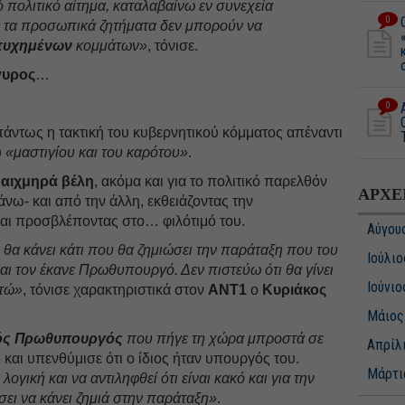
πολιτικό αίτημα, καταλαβαίνω εν συνεχεία
0
ά τα προσωπικά ζητήματα δεν μπορούν να
τυχημένων
κομμάτων»
, τόνισε.
γυρος
…
0
άντως η τακτική του κυβερνητικού κόμματος απέναντι
υ
«μαστιγίου και του καρότου»
.
ε
αιχμηρά βέλη
, ακόμα και για το πολιτικό παρελθόν
ΑΡΧΕ
ω- και από την άλλη, εκθειάζοντας την
αι προσβλέποντας στο… φιλότιμό του.
Αύγου
θα κάνει κάτι που θα ζημιώσει την παράταξη που του
Ιούλιο
και τον έκανε Πρωθυπουργό. Δεν πιστεύω ότι θα γίνει
Ιούνιο
στώ»
, τόνισε χαρακτηριστικά στον
ΑΝΤ1
ο
Κυριάκος
Μάιος
ός Πρωθυπουργός
που πήγε τη χώρα μπροστά σε
Απρίλ
»
και υπενθύμισε ότι ο ίδιος ήταν υπουργός του.
Μάρτι
λογική και να αντιληφθεί ότι είναι κακό και για την
σει να κάνει ζημιά στην παράταξη»
.
Φεβρο