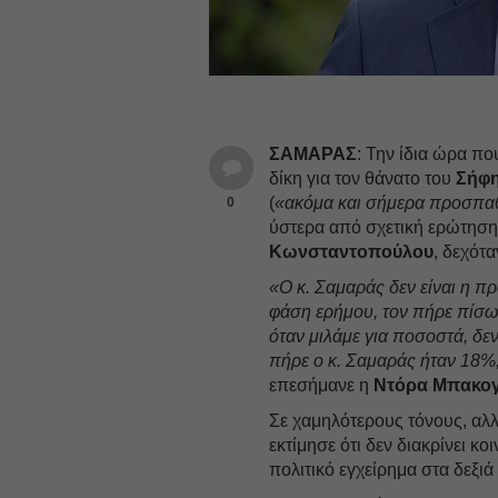
ΣΑΜΑΡΑΣ
: Την ίδια ώρα π
δίκη για τον θάνατο του
Σήφ
(
«ακόμα και σήμερα προσπα
0
ύστερα από σχετική ερώτησ
Κωνσταντοπούλου
, δεχότ
«Ο κ. Σαμαράς δεν είναι η πρ
φάση ερήμου, τον πήρε πίσω 
όταν μιλάμε για ποσοστά, δε
πήρε ο κ. Σαμαράς ήταν 18%
επεσήμανε η
Ντόρα Μπακογ
Σε χαμηλότερους τόνους, αλλά
εκτίμησε ότι δεν διακρίνει κ
πολιτικό εγχείρημα στα δεξιά