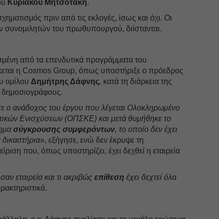
ού
Κυριάκου Μητσοτάκη
.
Ιούλιο
χηματισμός πριν από τις εκλογές, ίσως και όχι. Οι
ων συνομιλητών του πρωθυπουργού, διίστανται.
Ιούνιο
Μάιος
σμένη από τα επενδυτικά προγράμματα του
Απρίλ
κεται η Cosmos Group, όπως υποστήριξε ο πρόεδρος
Μάρτι
υ ομίλου
Δημήτρης Δάφνης
, κατά τη διάρκεια της
ς δημοσιογράφους.
Φεβρο
τε ο ανάδοχος του έργου που λέγεται Ολοκληρωμένο
Ιανουά
ικών Ενισχύσεων (ΟΠΣΚΕ) και μετά θυμήθηκε το
Δεκέμ
λημα
σύγκρουσης συμφερόντων
, το οποίο δεν έχει
Νοέμβ
α δικαστήρια»
, εξήγησε, ενώ δεν έκρυψε τη
είριση που, όπως υποστηρίζει, έχει δεχθεί η εταιρεία
Οκτώβ
Σεπτέ
σαν εταιρεία και τι ακριβώς
επίθεση
έχει δεχτεί όλα
Αύγου
αρακτηριστικά.
Ιούλιο
Ιούνιο