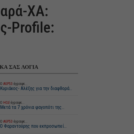
μαρά-ΧΑ:
-Profile:
ΙΚΑ ΣΑΣ ΛΟΓΙΑ
Ο
AGP53
έγραψε...
Κυριάκος- Αλέξης για την διαφθορά...
Ο
HCd
έγραψε...
Μετά τα 7 χρόνια φαγοπότι της...
Ο
AGP53
έγραψε...
Ο Φαραντούρης που εκπροσωπεί...