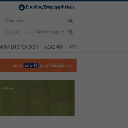
Είσοδος/Εγγραφή Μελών
Σύμβολο
ΚΙΝΗΣΗ ΣΤΕΛΕΧΩΝ
#ΔΑΣΜΟΙ
#ΥΠΟΚΛΟΠΕΣ
#ΠΛΗΘΩΡΙΣΜ
Δείτε
εδώ
την ειδική έκδοση
η ευθυνών