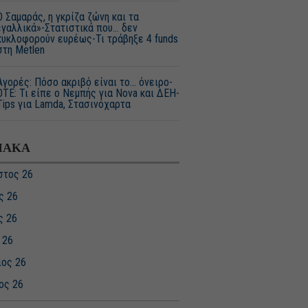
Ο Σαμαράς, η γκρίζα ζώνη και τα
«γαλλικά»-Στατιστικά που... δεν
κυκλοφορούν ευρέως-Τι τράβηξε 4 funds
στη Metlen
Aγορές: Πόσο ακριβό είναι το… όνειρο-
ΟΤΕ: Τι είπε ο Νεμπής για Nova και ΔΕΗ-
Tips για Lamda, Στασινόχαρτα
ΙΑΚΑ
στος 26
ς 26
ς 26
 26
ιος 26
ος 26
υάριος 26