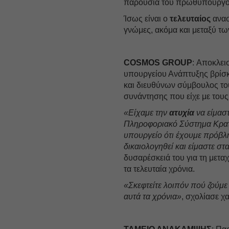
παρουσία του πρωθυπουργ
Ίσως είναι ο
τελευταίος
ανασ
γνώμες, ακόμα και μεταξύ τ
COSMOS GROUP
: Αποκλει
υπουργείου Ανάπτυξης βρίσ
και διευθύνων σύμβουλος το
συνάντησης που είχε με του
«Είχαμε την
ατυχία
να είμασ
Πληροφοριακό Σύστημα Κρατ
υπουργείο ότι έχουμε πρόβ
δικαιολογηθεί και είμαστε στ
δυσαρέσκειά του για τη μεταχ
τα τελευταία χρόνια.
«Σκεφτείτε λοιπόν πού ζούμε 
αυτά τα χρόνια»
, σχολίασε χ