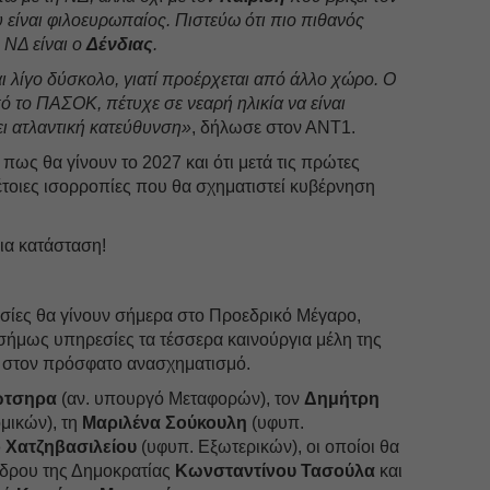
 είναι φιλοευρωπαίος. Πιστεύω ότι πιο πιθανός
Σεπτέ
 ΝΔ είναι ο
Δένδιας
.
Αύγου
ι λίγο δύσκολο, γιατί προέρχεται από άλλο χώρο. Ο
Ιούλιο
 το ΠΑΣΟΚ, πέτυχε σε νεαρή ηλικία να είναι
ι ατλαντική κατεύθυνση»
, δήλωσε στον ΑΝΤ1.
Ιούνιο
ε πως θα γίνουν το 2027 και ότι μετά τις πρώτες
Μάιος
έτοιες ισορροπίες που θα σχηματιστεί κυβέρνηση
Απρίλ
Μάρτι
ια κατάσταση!
Φεβρο
Ιανουά
σίες θα γίνουν σήμερα στο Προεδρικό Μέγαρο,
σήμως υπηρεσίες τα τέσσερα καινούργια μέλη της
Δεκέμ
στον πρόσφατο ανασχηματισμό.
Νοέμβ
ώτσηρα
(αν. υπουργό Μεταφορών), τον
Δημήτρη
Οκτώβ
μικών), τη
Μαριλένα Σούκουλη
(υφυπ.
 Χατζηβασιλείου
(υφυπ. Εξωτερικών), οι οποίοι θα
Σεπτέ
έδρου της Δημοκρατίας
Κωνσταντίνου Τασούλα
και
Αύγου