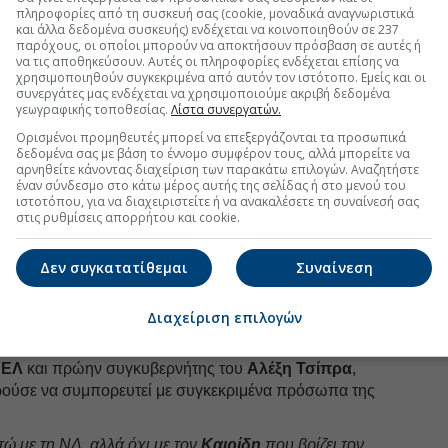
ας και ειδικά τις ανακοινώσεις στη
ΔΕΘ
, ο Κυριάκος
πληροφορίες από τη συσκευή σας (cookie, μοναδικά αναγνωριστικά
Τι γίν
Νοέμβ
και άλλα δεδομένα συσκευής) ενδέχεται να κοινοποιηθούν σε 237
ηση για επαναφορά
13ου μισθού
, καθώς όπως
Στον Α
παρόχους, οι οποίοι μπορούν να αποκτήσουν πρόσβαση σε αυτές ή
ί ήδη μέσω των αυξήσεων που έχουν γίνει, ενώ δεν
γουρο
Οκτώβ
να τις αποθηκεύσουν. Αυτές οι πληροφορίες ενδέχεται επίσης να
η στην προκαταβολή φόρου των επιχειρήσεων.
χρησιμοποιηθούν συγκεκριμένα από αυτόν τον ιστότοπο. Εμείς και οι
Σεπτέ
συνεργάτες μας ενδέχεται να χρησιμοποιούμε ακριβή δεδομένα
ηκαν οι επιχειρήσεις, στη δεύτερη μισθωτοί και σε
γεωγραφικής τοποθεσίας.
Λίστα συνεργατών.
Αύγου
γγελματίες. Επεξεργαζόμαστε το πλαίσιο της
Ορισμένοι προμηθευτές μπορεί να επεξεργάζονται τα προσωπικά
ρουμε ακόμα πόσο χώρο θα έχουμε στη διάθεσή μας.
δεδομένα σας με βάση το έννομο συμφέρον τους, αλλά μπορείτε να
Ιούλιο
αρνηθείτε κάνοντας διαχείριση των παρακάτω επιλογών. Αναζητήστε
ερίπου έναν με δύο μήνες από τώρα»
, διεμήνυσε.
έναν σύνδεσμο στο κάτω μέρος αυτής της σελίδας ή στο μενού του
Ιούνιο
ιστοτόπου, για να διαχειριστείτε ή να ανακαλέσετε τη συναίνεσή σας
ιστο μυστικό
τις εκπλήξεις που επιφυλάσσει, στην
στις ρυθμίσεις απορρήτου και cookie.
Μάιος
 πριν από τις εκλογές.
Απρίλ
Δεν συγκατατίθεμαι
Συναίνεση
Μάρτι
συνεργαστεί με τη ΝΔ δηλώνει ο
Πάνος Καμμένος
, ο
σει τις δημόσιες εμφανίσεις του, αναζητώντας
Φεβρο
Διαχείριση επιλογών
στο νέο πολιτικό χάρτη της χώρας.
Ιανουά
ΝΕΛ
και πρώην συγκυβερνήτης του
Αλέξη Τσίπρα
,
Δεκέμ
ορούσε να συμπορευτεί με συγκεκριμένα πρόσωπα της
Νοέμβ
 με τη ΝΔ, αλλά όχι με τον
Καιρίδη
που βρίζει τον
Οκτώβ