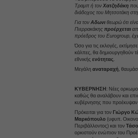
Τραμπ ή τον
Χατζηδάκη
που
διάδοχος του Μητσοτάκη στη
Για τον
Αδωνι
θεωρώ ότι είνα
Πιερρακάκης
προέρχεται
από
πρόεδρος του Eurogroup, έχε
Όσο για τις εκλογές, εκτίμησ
κάλπες, θα δημιουργηθούν τ
εθνικής
ενότητας
.
Μεγάλη
αναταραχή
, θαυμάσ
ΚΥΒΕΡΝΗΣΗ
: Νέες ορκωμο
καθώς θα αναλάβουν και επι
κυβέρνησης που προέκυψαν 
Πρόκειται για τον
Γιώργο Κ
Μαρκόπουλο
(υφυπ. Οικονο
Περιβάλλοντος) και τον
Τάσο
ορκιστούν ενώπιον του Προ