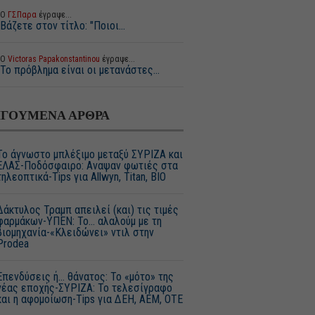
Ο
ΓΣΠαρα
έγραψε...
Βάζετε στον τίτλο: "Ποιοι...
Ο
Victoras Papakonstantinou
έγραψε...
Το πρόβλημα είναι οι μετανάστες...
ΓΟΥΜΕΝΑ ΑΡΘΡΑ
Το άγνωστο μπλέξιμο μεταξύ ΣΥΡΙΖΑ και
ΕΛΑΣ-Ποδόσφαιρο: Αναψαν φωτιές στα
τηλεοπτικά-Tips για Αllwyn, Titan, ΒΙΟ
Δάκτυλος Τραμπ απειλεί (και) τις τιμές
φαρμάκων-ΥΠΕΝ: Το… αλαλούμ με τη
βιομηχανία-«Κλειδώνει» ντιλ στην
Prodea
Επενδύσεις ή… θάνατος: Το «μότο» της
νέας εποχής-ΣΥΡΙΖΑ: Το τελεσίγραφο
και η αφομοίωση-Tips για ΔΕΗ, ΑΕΜ, ΟΤΕ