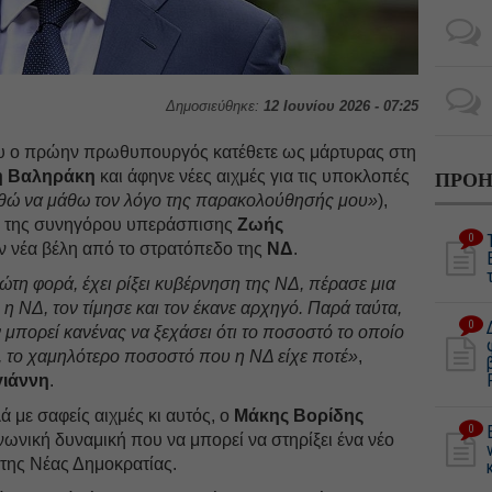
Δημοσιεύθηκε:
12 Ιουνίου 2026 - 07:25
ου ο πρώην πρωθυπουργός κατέθετε ως μάρτυρας στη
η Βαληράκη
και άφηνε νέες αιχμές για τις υποκλοπές
ΠΡΟΗ
θώ να μάθω τον λόγο της παρακολούθησής μου»
),
η της συνηγόρου υπεράσπισης
Ζωής
0
αν νέα βέλη από το στρατόπεδο της
ΝΔ
.
ώτη φορά, έχει ρίξει κυβέρνηση της ΝΔ, πέρασε μια
η ΝΔ, τον τίμησε και τον έκανε αρχηγό. Παρά ταύτα,
0
ν μπορεί κανένας να ξεχάσει ότι το ποσοστό το οποίο
, το χαμηλότερο ποσοστό που η ΝΔ είχε ποτέ»
,
ιάννη
.
 με σαφείς αιχμές κι αυτός, ο
Μάκης Βορίδης
0
οινωνική δυναμική που να μπορεί να στηρίξει ένα νέο
 της Νέας Δημοκρατίας.