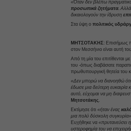
«Όταν δεν βλέπω πραγματικό 
προσωπικά ζητήματα
. Αλλ
δικαιολογούν την ίδρυση
επι
Στα ύψη ο
πολιτικός υδράρ
ΜΗΤΣΟΤΑΚΗΣ
: Επισήμως π
στον Μεσσήνιο είναι αυτή το
Από τη μία του επιτίθενται μ
του -όπως διαβάσατε παραπάν
πρωθυπουργική θητεία του κ
«Δεν μπορώ να διανοηθώ ότι 
έδωσε μια δεύτερη ευκαιρία 
αυτό, εύχομαι να μη διαψευ
Μητσοτάκης
.
Εκτίμησε ότι
«ήταν ένας
καλ
μια πολύ δύσκολη συγκυρία
Ευχήθηκε να
«πρυτανεύσει η 
υστεροφημία του να επιχειρή