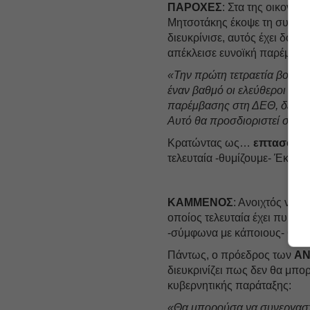
ΠΑΡΟΧΕΣ
: Στα της οικονομί
Μητσοτάκης έκοψε τη συζήτ
διευκρίνισε, αυτός έχει δοθε
απέκλεισε ευνοϊκή παρέμβασ
«Την πρώτη τετραετία βοηθήθ
έναν βαθμό οι ελεύθεροι επα
παρέμβασης στη ΔΕΘ, δεν ξέ
Αυτό θα προσδιοριστεί σε π
Κρατώντας ως…
επτασφράγ
τελευταία -θυμίζουμε- Έκθεση
ΚΑΜΜΕΝΟΣ
: Ανοιχτός να 
οποίος τελευταία έχει πυκνώ
-σύμφωνα με κάποιους- θέση 
Πάντως, ο πρόεδρος των
Α
διευκρινίζει πως δεν θα μπ
κυβερνητικής παράταξης:
«Θα μπορούσα να συνεργαστώ