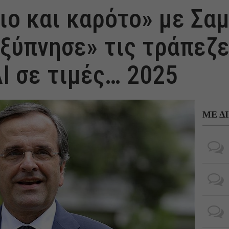
ιο και καρότο» με Σα
«ξύπνησε» τις τράπεζες
AI σε τιμές… 2025
ΜΕ Δ