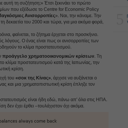
ε αυτή τη συζήτηση;» Έτσι ξεκινάει το πρώτο
μίων που εξέδωσε το Centre for Economic Policy
5
 Παγκόσμιες Ανισορροπίες
». Ναι, την κάναμε. Την
 τη δεκαετία του 2000 και τώρα, για μια ακόμα φορά,
νια, φαίνεται, το ζήτημα έρχεται στο προσκήνιο.
ύς λόγους. Ο ένας είναι πως οι ανισορροπίες των
δηγούν το κλίμα προστατευτισμού.
ύν
προάγγελο χρηματοοικονομικών κρίσεων
. Τη
 το κλίμα προστατευτισμού κατά της Ιαπωνίας, την
ωτική κρίση.
ποχή του
«σοκ της Κίνας»
, άρχισε να αυξάνεται ο
νας και μια χρηματοπιστωτική κρίση έπληξε τον
οστατευτισμός είναι ήδη εδώ, πάνω απ’ όλα στις ΗΠΑ.
ση δεν έχει έρθει –τουλάχιστον όχι ακόμα.