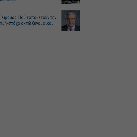
Πειραιώς: Πού τοποθετούν την
τιμή-στόχο οκτώ ξένοι οίκοι