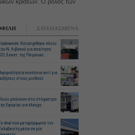
ομικών κρίσεων. Ο ρόλος των
ΦΙΛΗ
ΣΧΟΛΙΑΣΜΕΝΑ
Tradewinds: Κατασχέθηκε πλοίο
του Ν. Λιβανού για απαίτηση
$21,5 εκατ. της Πειραιώς
Αφορολόγητα κουπόνια αντί για
αυξήσεις στους μισθούς
Ποιοι μπαίνουν στο στόχαστρο
της Εφορίας για έλεγχο
Το deal που μεταμόρφωσε τον
Σκλαβενίτη μέσα σε μία
δεκαετία