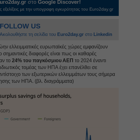
uro2day.gr
στο
Google Discover!
 εξελίξεις με την υπογραφη εγκυρότητας του Euro2day.gr
FOLLOW US
Ακολουθήστε τη σελίδα του
Euro2day.gr
στο
Linkedin
ρώην ελλειμματικές ευρωπαϊκές χώρες εμφανίζουν
 σημαντικές διαφορές είναι πως οι καθαρές
αν το
24% του παγκόσμιου ΑΕΠ
το 2024 έναντι
 ιδιωτικός τομέας των ΗΠΑ έχει επανέλθει σε
αντίστοιχο των εξωτερικών ελλειμμάτων τους σήμερα
νησης των ΗΠΑ. (βλ. διαγράμματα)