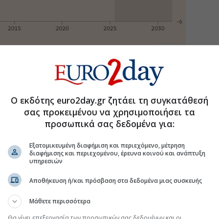
ων σήμερα είναι πως αν θα υπάρξει κρίση, πιθανόν
ι οι συγγραφείς του κεφαλαίου που αναφέρθηκε
er di Mauro
και
Jeromin Zettelmeyer
, δηλώνουν:
Ο εκδότης euro2day.gr ζητάει τη συγκατάθεσή
ν υποχρεώσεων της κεντρικής χώρας στο παγκόσμιο
είναι ήδη υψηλό και προβλέπεται να αυξηθεί
σας προκειμένου να χρησιμοποιήσει τα
διαχειριστές περιουσιακών στοιχείων έχουν
προσωπικά σας δεδομένα για:
κθέσεις, οι αποτιμήσεις των μετοχών είναι
 σημάδια νευρικότητας των επενδυτών, με μεγαλύτερες
Εξατομικευμένη διαφήμιση και περιεχόμενο, μέτρηση
ιση κινδύνου
».
διαφήμισης και περιεχομένου, έρευνα κοινού και ανάπτυξη
υπηρεσιών
Να φοβάστε πολύ
.
Αποθήκευση ή/και πρόσβαση στα δεδομένα μιας συσκευής
ι σημερινές συνθήκες με αυτές προ δυο δεκαετιών; Τι
 πρέπει να γίνει; Πώς μπορεί να τελειώσει η σημερινή
Μάθετε περισσότερα
Θα γίνει επεξεργασία των προσωπικών σας δεδομένων και οι