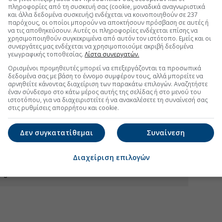
πληροφορίες από τη συσκευή σας (cookie, μοναδικά αναγνωριστικά
και άλλα δεδομένα συσκευής) ενδέχεται να κοινοποιηθούν σε 237
παρόχους, οι οποίοι μπορούν να αποκτήσουν πρόσβαση σε αυτές ή
να τις αποθηκεύσουν. Αυτές οι πληροφορίες ενδέχεται επίσης να
χρησιμοποιηθούν συγκεκριμένα από αυτόν τον ιστότοπο. Εμείς και οι
συνεργάτες μας ενδέχεται να χρησιμοποιούμε ακριβή δεδομένα
γεωγραφικής τοποθεσίας.
Λίστα συνεργατών.
Ορισμένοι προμηθευτές μπορεί να επεξεργάζονται τα προσωπικά
MiCA αλλάζουν το τοπίο στην Ελλάδα
δεδομένα σας με βάση το έννομο συμφέρον τους, αλλά μπορείτε να
αρνηθείτε κάνοντας διαχείριση των παρακάτω επιλογών. Αναζητήστε
ι τι σημαίνει για τους Ελληνες επενδυτές
έναν σύνδεσμο στο κάτω μέρος αυτής της σελίδας ή στο μενού του
ιστοτόπου, για να διαχειριστείτε ή να ανακαλέσετε τη συναίνεσή σας
α συναλλαγές κρυπτονομισμάτων βάσει MiCA
στις ρυθμίσεις απορρήτου και cookie.
ογάρουν» με το πιο επικίνδυνο προϊόν της αγοράς
Δεν συγκατατίθεμαι
Συναίνεση
Διαχείριση επιλογών
.gr στο Discover