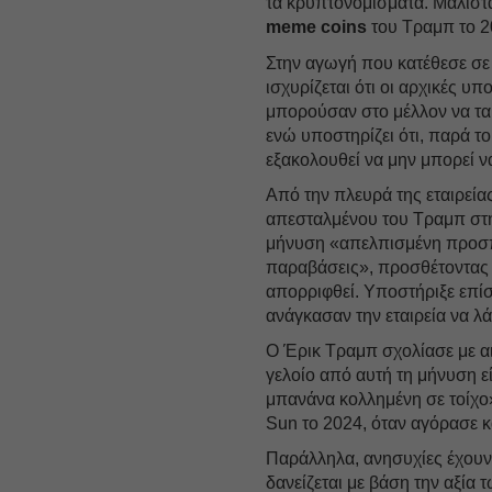
τα κρυπτονομίσματα. Μάλιστα
meme
coins
του Τραμπ το 2
Στην αγωγή που κατέθεσε σε
ισχυρίζεται ότι οι αρχικές υπ
μπορούσαν στο μέλλον να τα
ενώ υποστηρίζει ότι, παρά το
εξακολουθεί να μην μπορεί ν
Από την πλευρά της εταιρεία
απεσταλμένου του Τραμπ στη
μήνυση «απελπισμένη προσπ
παραβάσεις», προσθέτοντας ό
απορριφθεί. Υποστήριξε επίσ
ανάγκασαν την εταιρεία να λ
Ο Έρικ Τραμπ σχολίασε με α
γελοίο από αυτή τη μήνυση εί
μπανάνα κολλημένη σε τοίχο
Sun το 2024, όταν αγόρασε κα
Παράλληλα, ανησυχίες έχουν 
δανείζεται με βάση την αξία 