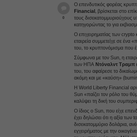
Ο επενδυτικός φορέας κρυπτ
Financial
, βρίσκεται στο επ
τους δισεκατομμυριούχους υπ
0
κατηγορώντας το για εκβιασ
Ο επιχειρηματίας των crypto 
εταιρεία συμμετείχε σε ένα 
του, το κρυπτονόμισμα που έχ
Σύμφωνα με τον Sun, η εταιρ
των ΗΠΑ
Ντόναλντ
Τραμπ
του, του αφαίρεσε το δικαίω
ακόμη και με «καύση» (burni
Η World Liberty Financial αρ
Sun «παίζει τον ρόλο του θύ
καλύψει τη δική του συμπερι
Ο ίδιος ο Sun, που είχε επεν
έχει δηλώσει ότι η αξία των 
δισεκατομμύριο δολάρια, ανέ
εγχειρήματος με την οικογέν