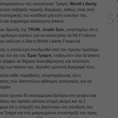
ονομισμάτων της οικογένειας Τραμπ,
World Liberty
ίκεντρο σοβαρής νομικής διαμάχης, καθώς ένας από
5
οστηρικτές του κατέθεσε μήνυση εναντίον του,
μό και παράνομη κατάσχεση tokens.
και ιδρυτής της
TRON
,
Justin
Sun
, υποστηρίζει ότι η
«παράνομο σχέδιο» για να κατασχέσει τα WLFI tokens
ει εκδώσει η ίδια η World Liberty Financial.
εία, η οποία έχει συνιδρυθεί από τον πρώην πρόεδρο
και τον γιο του
Έρικ
Τραμπ
, «πάγωσε» όλα τα tokens
μα ψήφου σε θέματα διακυβέρνησης και απείλησε
ng) των tokens του, δηλαδή οριστική διαγραφή τους.
νείται κάθε παράβαση, υποστηρίζοντας ότι ο
ματος ενώ διατυπώνει αβάσιμες κατηγορίες για να
φορά».
δύσει αρχικά 45 εκατομμύρια δολάρια στο project και
tokens του έφτασε κάποια στιγμή ακόμη και τα 1
φερε ότι η στήριξή του βασίστηκε στη σύνδεση του
εια Τραμπ και στη μακροχρόνια υποστήριξή του προς