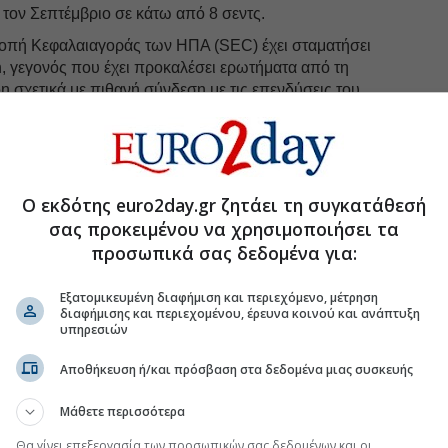
τον Σεπτέμβριο σε κάτω από 8 σεντς.
τροπή Κεφαλαιαγοράς των ΗΠΑ (SEC) έχει σταματήσει
n, γεγονός που έχει προκαλέσει ερωτήματα από τη
n σχετικά με πιθανή σύνδεση με τις επενδύσεις του
π.
ιμετωπίζει και η εταιρεία πίσω από το Truth Social,
EO της
Devin
Nunes
, μετά από μεγάλη πτώση της
mp Media & Technology έχουν χάσει σχεδόν τα δύο
Ο εκδότης euro2day.gr ζητάει τη συγκατάθεσή
ε έναν χρόνο, καθώς δυσκολεύεται να προσελκύσει
σας προκειμένου να χρησιμοποιήσει τα
τον πρώην πρόεδρο.
προσωπικά σας δεδομένα για:
Εξατομικευμένη διαφήμιση και περιεχόμενο, μέτρηση
uro2day.gr
στο
Google Discover!
διαφήμισης και περιεχομένου, έρευνα κοινού και ανάπτυξη
 εξελίξεις με την υπογραφη εγκυρότητας του Euro2day.gr
υπηρεσιών
Αποθήκευση ή/και πρόσβαση στα δεδομένα μιας συσκευής
FOLLOW US
Ακολουθήστε τη σελίδα του
Euro2day.gr
στο
Linkedin
Μάθετε περισσότερα
Θα γίνει επεξεργασία των προσωπικών σας δεδομένων και οι