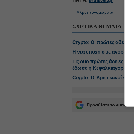
ΠΗΓΗ:
ertnews.gr
#Κρυπτονομίσματα
ΣΧΕΤΙΚΑ ΘΕΜΑΤΑ
Crypto: Οι πρώτες άδειες 
Η νέα εποχή στις αγορές κα
Τις δυο πρώτες άδειες γι
έδωσε η Κεφαλαιαγορά
Crypto: Οι Αμερικανοί «τζ
Προσθέστε το euro2day