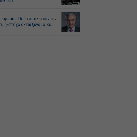
δεκαετία
Πειραιώς: Πού τοποθετούν την
τιμή-στόχο οκτώ ξένοι οίκοι