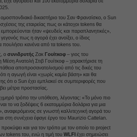
, είχε αγοράσει και 100 εκατομμύρια δολάρια σε
025.
 ομοσπονδιακό δικαστήριο του Σαν Φρανσίσκο, ο Sun
οσχέσεις της εταιρείας πως οι κάτοχοι tokens θα
 εμπορεύονται ήταν «ψευδείς και παραπλανητικές»,
 γεγονός πως η αγορά έχει ανοίξει, ο ίδιος
α πουλήσει κανένα από τα tokens του.
ς, ο
συνιδρυτής
Ζακ
Γουίτκοφ
– γιος του
 Μέση Ανατολή Στιβ Γουίτκοφ – χαρακτήρισε τη
άθεια αποπροσανατολισμού από τις δικές του
τι η αγωγή είναι «χωρίς καμία βάση» και θα
ης ότι ο Sun έχει εμπλακεί σε συμπεριφορές που
άβει μέτρα προστασίας.
ιχμηρό τρόπο την υπόθεση, λέγοντας: «Το μόνο πιο
ναι το να ξοδέψεις 6 εκατομμύρια δολάρια για μια
», αναφερόμενος σε γνωστή καλλιτεχνική αγορά του
ι στη συνέχεια έφαγε έργο του Maurizio Cattelan.
προκύψει και για τον τρόπο με τον οποίο το project
των tokens του, ενώ η τιμή του
WLFI
έχει σημειώσει