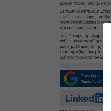
μεγάλη πτώση, από 31 σεντς 
Σε πολιτικό επίπεδο, η Επι
την έρευνα εις βάρος του Su
γερουσιαστή Elizabeth Warre
στα crypto projects του Τραμ
Την ίδια ώρα, προβλήματα αντ
καθώς αντικαταστάθηκε ο C
μετοχής. Οι μετοχές της Tru
τρίτα της αξίας τους μέσα σ
χρήστες πέρα από τον ίδιο 
Προσθέστε το
E
Παρακολουθήστε τις