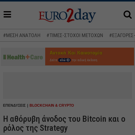
#ΜΕΣΗ ΑΝΑΤΟΛΗ
#ΤΙΜΕΣ-ΣΤΟΧΟΙ ΜΕΤΟΧΩΝ
#ΕΞΑΓΟΡΕΣ
Δείτε
εδώ
την ειδική έκδοση
ΕΠΕΝΔΥΣΕΙΣ
BLOCKCHAIN & CRYPTO
Η αθόρυβη άνοδος του Bitcoin και ο
ρόλος της Strategy