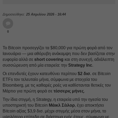
Δημοσιεύθηκε:
25 Απριλίου 2026 - 16:44
0
Το Bitcoin προσεγγίζει τα $80,000 για πρώτη φορά από τον
Ιανουάριο — μια αθόρυβη ανάκαμψη που δεν βασίζεται στην
ευφορία αλλά σε
short covering
και στη συνεχή, αδιάλειπτη
συσσώρευση από μία εταιρεία: την
Strategy Inc
.
Οι επενδυτές έχουν κατευθύνει περίπου
$2 δισ.
σε Bitcoin
ETFs τον τελευταίο μήνα, σύμφωνα με στοιχεία του
Bloomberg, με τις καθαρές ροές να καθίστανται θετικές τον
Μάρτιο για πρώτη φορά σε
τέσσερις μήνες
.
Την ίδια στιγμή, η Strategy, η εταιρεία υπό την ηγεσία του
υποστηρικτή του Bitcoin
Μάικλ Σέιλορ
, έχει αποκτήσει
Bitcoin αξίας $3,9 δισ. μέχρι στιγμής μέσα στον μήνα, το
υψηλότερο επίπεδο σε διάστημα ενός έτους, σύμφωνα με