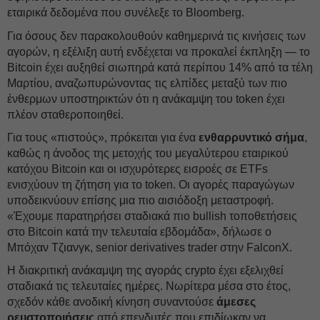
εταιρικά δεδομένα που συνέλεξε το Bloomberg.
Για όσους δεν παρακολουθούν καθημερινά τις κινήσεις των
αγορών, η εξέλιξη αυτή ενδέχεται να προκαλεί έκπληξη — το
Bitcoin έχει αυξηθεί σιωπηρά κατά περίπου 14% από τα τέλη
Μαρτίου, αναζωπυρώνοντας τις ελπίδες μεταξύ των πιο
ένθερμων υποστηρικτών ότι η ανάκαμψη του token έχει
πλέον σταθεροποιηθεί.
Για τους «πιστούς», πρόκειται για ένα
ενθαρρυντικό σήμα
,
καθώς η άνοδος της μετοχής του μεγαλύτερου εταιρικού
κατόχου Bitcoin και οι ισχυρότερες εισροές σε ETFs
ενισχύουν τη ζήτηση για το token. Οι αγορές παραγώγων
υποδεικνύουν επίσης μια πιο αισιόδοξη μεταστροφή.
«Έχουμε παρατηρήσει σταδιακά πιο bullish τοποθετήσεις
στο Bitcoin κατά την τελευταία εβδομάδα», δήλωσε ο
Μπόχαν Τζιανγκ, senior derivatives trader στην FalconX.
Η διακριτική ανάκαμψη της αγοράς crypto έχει εξελιχθεί
σταδιακά τις τελευταίες ημέρες. Νωρίτερα μέσα στο έτος,
σχεδόν κάθε ανοδική κίνηση συναντούσε
άμεσες
ρευστοποιήσεις
από επενδυτές που επιδίωκαν να