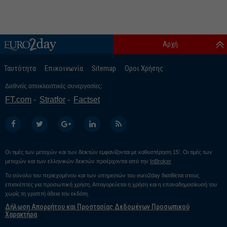
Αρχή
Ταυτότητα
Επικοινωνία
Sitemap
Οροι Χρήσης
Διεθνείς αποκλειστικές συνεργασίες:
FT.com
Stratfor
Factset
Οι τιμές των μετοχών και των δεικτών εμφανίζονται με καθυστέρηση 15’. Οι τιμές των
μετοχών και των ελληνικών δεικτών προέρχονται από την
InBroker
Το σύνολο του περιεχομένου και των υπηρεσιών του euro2day διατίθεται στους
επισκέπτες για προσωπική χρήση. Απαγορεύεται η χρήση και η επαναδημοσίευσή του
χωρίς τη γραπτή άδεια του εκδότη.
Δήλωση Απορρήτου και Προστασίας Δεδομένων Προσωπικού
Χαρακτήρα