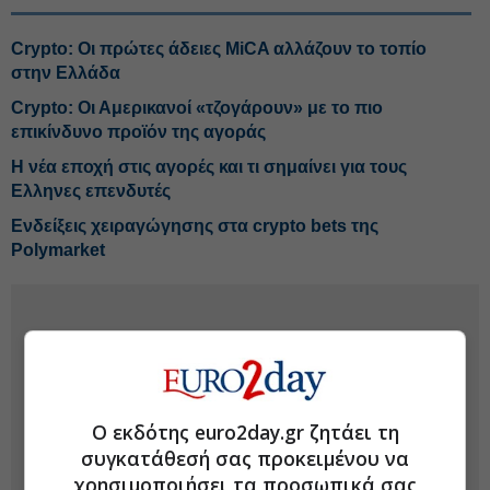
Crypto: Οι πρώτες άδειες MiCA αλλάζουν το τοπίο
στην Ελλάδα
Crypto: Οι Αμερικανοί «τζογάρουν» με το πιο
επικίνδυνο προϊόν της αγοράς
Η νέα εποχή στις αγορές και τι σημαίνει για τους
Ελληνες επενδυτές
Ενδείξεις χειραγώγησης στα crypto bets της
Polymarket
Ο εκδότης euro2day.gr ζητάει τη
συγκατάθεσή σας προκειμένου να
χρησιμοποιήσει τα προσωπικά σας