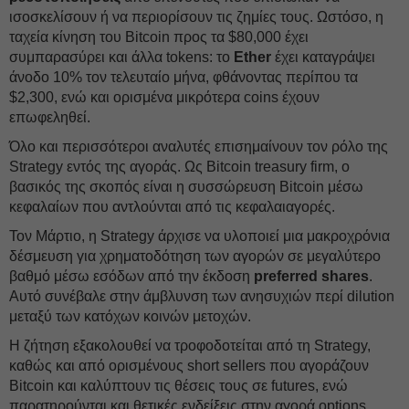
ισοσκελίσουν ή να περιορίσουν τις ζημίες τους. Ωστόσο, η
ταχεία κίνηση του Bitcoin προς τα $80,000 έχει
συμπαρασύρει και άλλα tokens: το
Ether
έχει καταγράψει
άνοδο 10% τον τελευταίο μήνα, φθάνοντας περίπου τα
$2,300, ενώ και ορισμένα μικρότερα coins έχουν
επωφεληθεί.
Όλο και περισσότεροι αναλυτές επισημαίνουν τον ρόλο της
Strategy εντός της αγοράς. Ως Bitcoin treasury firm, ο
βασικός της σκοπός είναι η συσσώρευση Bitcoin μέσω
κεφαλαίων που αντλούνται από τις κεφαλαιαγορές.
Τον Μάρτιο, η Strategy άρχισε να υλοποιεί μια μακροχρόνια
δέσμευση για χρηματοδότηση των αγορών σε μεγαλύτερο
βαθμό μέσω εσόδων από την έκδοση
preferred shares
.
Αυτό συνέβαλε στην άμβλυνση των ανησυχιών περί dilution
μεταξύ των κατόχων κοινών μετοχών.
Η ζήτηση εξακολουθεί να τροφοδοτείται από τη Strategy,
καθώς και από ορισμένους short sellers που αγοράζουν
Bitcoin και καλύπτουν τις θέσεις τους σε futures, ενώ
παρατηρούνται και θετικές ενδείξεις στην αγορά options,