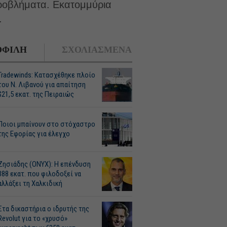
προβλήματα. Εκατομμύρια
.
ΦΙΛΗ
ΣΧΟΛΙΑΣΜΕΝΑ
Tradewinds: Κατασχέθηκε πλοίο
του Ν. Λιβανού για απαίτηση
$21,5 εκατ. της Πειραιώς
Ποιοι μπαίνουν στο στόχαστρο
της Εφορίας για έλεγχο
Ζησιάδης (ONYX): Η επένδυση
388 εκατ. που φιλοδοξεί να
αλλάξει τη Χαλκιδική
Στα δικαστήρια ο ιδρυτής της
Revolut για το «χρυσό»