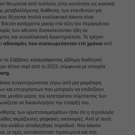
in θεωρείται από πολλούς στην κοινότητα ως κυκλικό
ς μεταβαλλόμενης διάθεσης των επενδυτών για
ου δέχονται πολλά εναλλακτικά tokens είναι
ο Bitcoin κατέρριπτε ρεκόρ στα τέλη του περασμένου
γοράς των altcoins δυσκολεύονταν ήδη να
στες και συναλλακτική δραστηριότητα. Το τρέχον
ει
αδυναμίες που συσσωρεύονταν επί χρόνια
αντί
ου το Σάββατο, καταγράφοντας έβδομη διαδοχική
ρο τέτοιο σερί από το 2023, σύμφωνα με στοιχεία
berg
.
φάλαια συγκεντρώνονται γύρω από μια μικρότερη
ων και επιχειρήσεων που μπορούν να επιδείξουν
ντας μεγάλο μέρος του εκτεταμένου σύμπαντος των
ωνίζεται να δικαιολογήσει την ύπαρξή του.
άνθησης των κρυπτονομισμάτων ήταν ότι η τεχνολογία
ιάδες ακμάζουσες ψηφιακές οικονομίες. Αντί γι’ αυτό,
 του κλάδου αποδείχθηκε παροδικό. Νέα tokens
ια, οι τιμές εκτινάσσονταν προσωρινά και στη