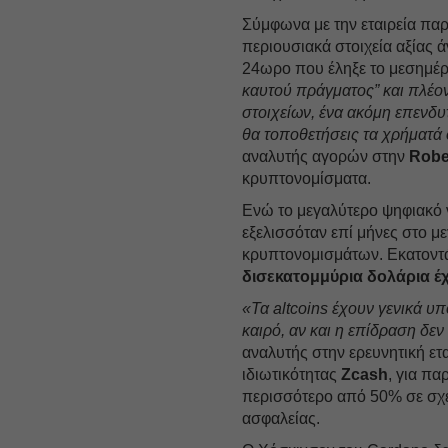
Σύμφωνα με την εταιρεία π
περιουσιακά στοιχεία αξίας 
24ωρο που έληξε το μεσημέρ
καυτού πράγματος” και πλέο
στοιχείων, ένα ακόμη επενδυ
θα τοποθετήσεις τα χρήματά
αναλυτής αγορών στην
Robe
κρυπτονομίσματα.
Ενώ το μεγαλύτερο ψηφιακό ν
εξελισσόταν επί μήνες στο 
κρυπτονομισμάτων. Εκατοντά
δισεκατομμύρια δολάρια έ
«Τα altcoins έχουν γενικά υπ
καιρό, αν και η επίδραση δε
αναλυτής στην ερευνητική ετ
ιδιωτικότητας
Zcash
, για π
περισσότερο από 50% σε σχέ
ασφαλείας.