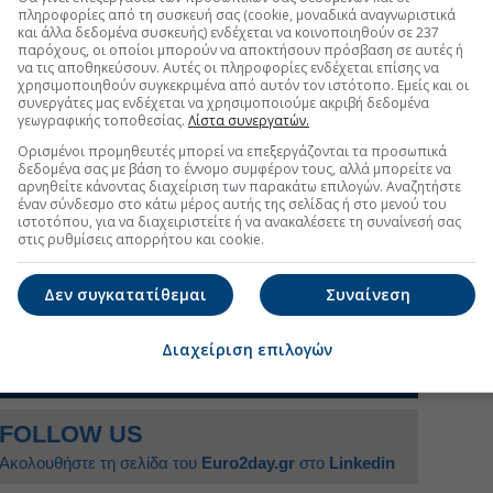
 απαιτούσε την κατασκευή ενός ολόκληρου blockchain
πληροφορίες από τη συσκευή σας (cookie, μοναδικά αναγνωριστικά
ό όσο η ανάπτυξη ενός τυποποιημένου συμβολαίου.
και άλλα δεδομένα συσκευής) ενδέχεται να κοινοποιηθούν σε 237
παρόχους, οι οποίοι μπορούν να αποκτήσουν πρόσβαση σε αυτές ή
tokens
.
να τις αποθηκεύσουν. Αυτές οι πληροφορίες ενδέχεται επίσης να
χρησιμοποιηθούν συγκεκριμένα από αυτόν τον ιστότοπο. Εμείς και οι
ποκαλυπτικά. Δεκάδες εκατομμύρια crypto tokens
συνεργάτες μας ενδέχεται να χρησιμοποιούμε ακριβή δεδομένα
γεωγραφικής τοποθεσίας.
Λίστα συνεργατών.
αία χρόνια. Λιγότερα από
1.700
εξακολουθούν να
ια συναλλακτική δραστηριότητα σε αποκεντρωμένα
Ορισμένοι προμηθευτές μπορεί να επεξεργάζονται τα προσωπικά
δεδομένα σας με βάση το έννομο συμφέρον τους, αλλά μπορείτε να
 πρόσφατη έκθεση της
Delphi Digital
. Τα περισσότερα
αρνηθείτε κάνοντας διαχείριση των παρακάτω επιλογών. Αναζητήστε
αν από κεφάλαια επιχειρηματικών συμμετοχών
έναν σύνδεσμο στο κάτω μέρος αυτής της σελίδας ή στο μενού του
 την τιμή λανσαρίσματός τους — ορισμένα
ιστοτόπου, για να διαχειριστείτε ή να ανακαλέσετε τη συναίνεσή σας
στις ρυθμίσεις απορρήτου και cookie.
μηλότερα
. Η απόδοση σε ένα ευρύ δείγμα tokens που
ητική κατά 80%.
Δεν συγκατατίθεμαι
Συναίνεση
Διαχείριση επιλογών
uro2day.gr
στο
Google Discover!
 εξελίξεις με την υπογραφη εγκυρότητας του Euro2day.gr
FOLLOW US
Ακολουθήστε τη σελίδα του
Euro2day.gr
στο
Linkedin