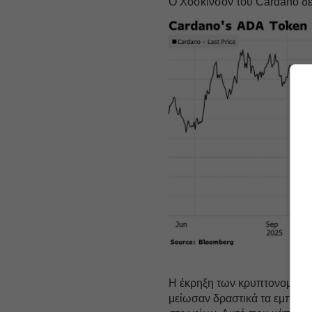
Ο Χόσκινσον του Cardano δε
Η έκρηξη των κρυπτονομισμα
μείωσαν δραστικά τα εμπόδι