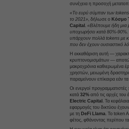
συνέχεια η προσοχή μετατοπ
«Το ευρύ σύμπαν των tokens,
το 2021»
, δήλωσε ο
Κόσμο 
Capital
.
«Βλέπουμε ήδη μια 
υποχωρήσει κατά 80%-90%. Η
υπάρχουν πολλά tokens με 
που δεν έχουν ουσιαστικό λ
Η εκκαθάριση αυτή — χαρακτ
κρυπτονομισμάτων — αποτελε
μακροχρόνια καθιερωμένα έρ
χρηστών, μειωμένη δραστηρι
παραμείνουν επίκαιρα εάν τ
Οι ενεργοί προγραμματιστές
κατά
32%
από τις αρχές του 
Electric Capital
. Τα κεφάλαι
εφαρμογές του δικτύου έχου
με τη
DeFi Llama
. Το token
φέτος, φθάνοντας περίπου τα