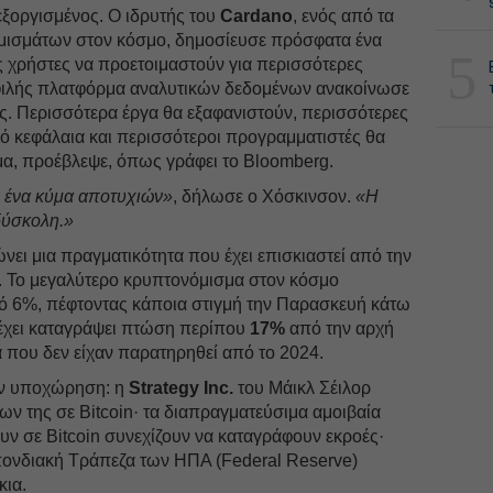
εξοργισμένος. Ο ιδρυτής του
Cardano
, ενός από τα
μισμάτων στον κόσμο, δημοσίευσε πρόσφατα ένα
5
ς χρήστες να προετοιμαστούν για περισσότερες
οφιλής πλατφόρμα αναλυτικών δεδομένων ανακοίνωσε
της. Περισσότερα έργα θα εξαφανιστούν, περισσότερες
πό κεφάλαια και περισσότεροι προγραμματιστές θα
μα, προέβλεψε, όπως γράφει το Bloomberg.
ι ένα κύμα αποτυχιών»
, δήλωσε ο Χόσκινσον.
«Η
 δύσκολη.»
ει μια πραγματικότητα που έχει επισκιαστεί από την
. Το μεγαλύτερο κρυπτονόμισμα στον κόσμο
 6%, πέφτοντας κάποια στιγμή την Παρασκευή κάτω
 έχει καταγράψει πτώση περίπου
17%
από την αρχή
α που δεν είχαν παρατηρηθεί από το 2024.
ην υποχώρηση: η
Strategy Inc.
του Μάικλ Σέιλορ
ν της σε Bitcoin· τα διαπραγματεύσιμα αμοιβαία
ν σε Bitcoin συνεχίζουν να καταγράφουν εκροές·
πονδιακή Τράπεζα των ΗΠΑ (Federal Reserve)
κια.