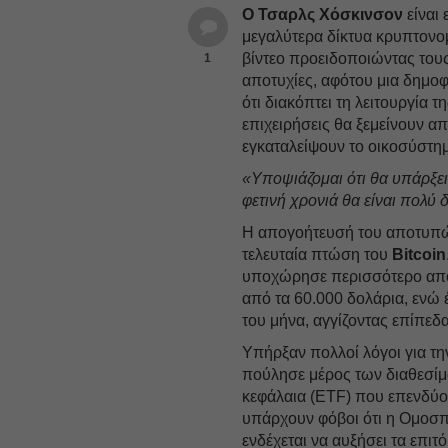
Ο Τσαρλς Χόσκινσον
είναι 
μεγαλύτερα δίκτυα κρυπτονο
βίντεο προειδοποιώντας του
1
αποτυχίες, αφότου μια δημ
ότι διακόπτει τη λειτουργία 
επιχειρήσεις θα ξεμείνουν α
εγκαταλείψουν το οικοσύστη
«Υποψιάζομαι ότι θα υπάρξε
φετινή χρονιά θα είναι πολύ
Η απογοήτευσή του αποτυπών
τελευταία πτώση του
Bitcoin
υποχώρησε περισσότερο από
από τα 60.000 δολάρια, ενώ
του μήνα, αγγίζοντας επίπεδ
Υπήρξαν πολλοί λόγοι για τ
πούλησε μέρος των διαθεσίμω
κεφάλαια (ETF) που επενδύου
υπάρχουν φόβοι ότι η Ομοσ
ενδέχεται να αυξήσει τα επιτό