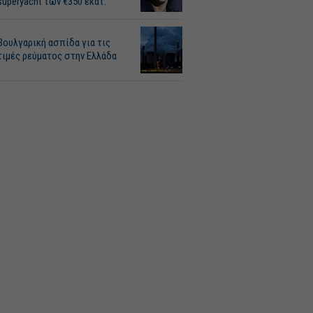
superyacht των €350 εκατ.
Βουλγαρική ασπίδα για τις
τιμές ρεύματος στην Ελλάδα