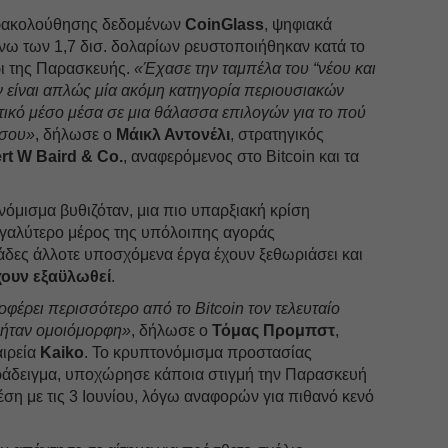
αρακολούθησης δεδομένων
CoinGlass
, ψηφιακά
άνω των 1,7 δισ. δολαρίων ρευστοποιήθηκαν κατά το
ι της Παρασκευής.
«Έχασε την ταμπέλα του “νέου και
ν είναι απλώς μία ακόμη κατηγορία περιουσιακών
τικό μέσο μέσα σε μια θάλασσα επιλογών για το πού
 σου»
, δήλωσε ο
Μάικλ Αντονέλι
, στρατηγικός
rt W Baird & Co.
, αναφερόμενος στο Bitcoin και τα
όμισμα βυθιζόταν, μια πιο υπαρξιακή κρίση
μεγαλύτερο μέρος της υπόλοιπης αγοράς
δες άλλοτε υποσχόμενα έργα έχουν ξεθωριάσει και
χουν εξαϋλωθεί
.
οφέρει περισσότερο από το Bitcoin τον τελευταίο
ν ήταν ομοιόμορφη»
, δήλωσε ο
Τόμας Προμπστ
,
αιρεία
Kaiko
. Το κρυπτονόμισμα προστασίας
αράδειγμα, υποχώρησε κάποια στιγμή την Παρασκευή
ση με τις 3 Ιουνίου, λόγω αναφορών για πιθανό κενό