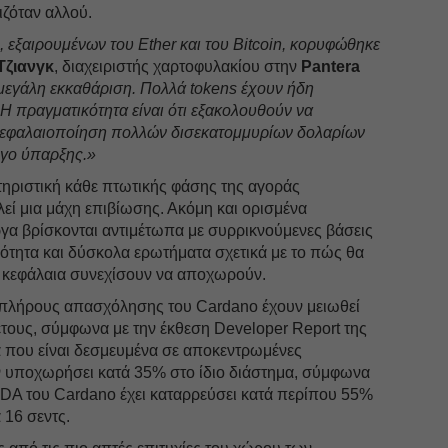
ιζόταν αλλού.
 εξαιρουμένων του Ether και του Bitcoin, κορυφώθηκε
Τζιανγκ
, διαχειριστής χαρτοφυλακίου στην
Pantera
μεγάλη εκκαθάριση. Πολλά tokens έχουν ήδη
 πραγματικότητα είναι ότι εξακολουθούν να
κεφαλαιοποίηση πολλών δισεκατομμυρίων δολαρίων
όγο ύπαρξης.»
ηριστική κάθε πτωτικής φάσης της αγοράς
ί μια μάχη επιβίωσης. Ακόμη και ορισμένα
γα βρίσκονται αντιμέτωπα με συρρικνούμενες βάσεις
ότητα και δύσκολα ερωτήματα σχετικά με το πώς θα
α κεφάλαια συνεχίσουν να αποχωρούν.
 πλήρους απασχόλησης του Cardano έχουν μειωθεί
έτους, σύμφωνα με την έκθεση Developer Report της
α που είναι δεσμευμένα σε αποκεντρωμένες
ν υποχωρήσει κατά 35% στο ίδιο διάστημα, σύμφωνα
 ADA του Cardano έχει καταρρεύσει κατά περίπου 55%
 16 σεντς.