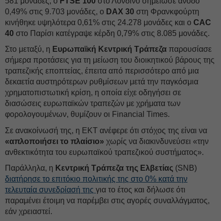
581 μονάδες, ο
FTSE 100
στο Λονδίνο σημείωσε άνοδο
0,49% στις 9.703 μονάδες, ο
DAX 30
στη Φρανκφούρτη
κινήθηκε υψηλότερα 0,61% στις 24.278 μονάδες και ο
CAC
40
στο Παρίσι κατέγραψε κέρδη 0,79% στις 8.085 μονάδες.
Στο μεταξύ, η
Ευρωπαϊκή Κεντρική Τράπεζα
παρουσίασε
σήμερα προτάσεις για τη μείωση του διοικητικού βάρους της
τραπεζικής εποπτείας, έπειτα από περισσότερο από μια
δεκαετία αυστηρότερων ρυθμίσεων μετά την παγκόσμια
χρηματοπιστωτική κρίση, η οποία είχε οδηγήσει σε
διασώσεις ευρωπαϊκών τραπεζών με χρήματα των
φορολογουμένων, θυμίζουν οι Financial Times.
Σε ανακοίνωσή της, η ΕΚΤ ανέφερε ότι στόχος της είναι να
«απλοποιήσει το πλαίσιο»
χωρίς να διακινδυνεύσει «την
ανθεκτικότητα του ευρωπαϊκού τραπεζικού συστήματος».
Παράλληλα, η
Κεντρική Τράπεζα της Ελβετίας
(SNB)
διατήρησε το επιτόκιο πολιτικής της στο 0% κατά την
τελευταία συνεδρίασή της
για το έτος και δήλωσε ότι
παραμένει έτοιμη να παρέμβει στις αγορές συναλλάγματος,
εάν χρειαστεί.