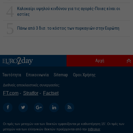
4
Καλοκαίρι υψηλού κινδύνου για τις αγορές-Ποιες είναι οι
εστίες
5
Πάνω από 3 δισ. το κόστος των πυρκαγιών στην Ευρώπη
Αρχή
Ταυτότητα
Επικοινωνία
Sitemap
Οροι Χρήσης
Διεθνείς αποκλειστικές συνεργασίες:
FT.com
Stratfor
Factset
Οι τιμές των μετοχών και των δεικτών εμφανίζονται με καθυστέρηση 15’. Οι τιμές των
μετοχών και των ελληνικών δεικτών προέρχονται από την
InBroker