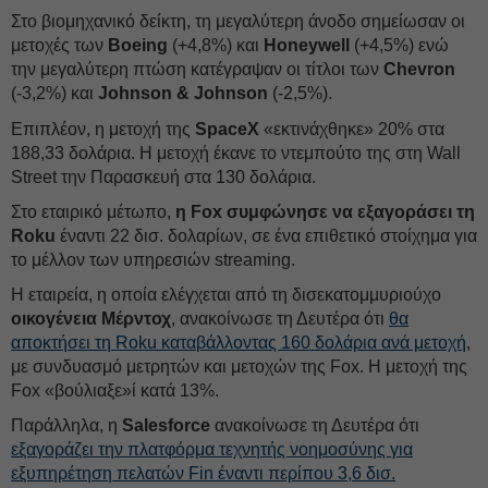
Στο βιομηχανικό δείκτη, τη μεγαλύτερη άνοδο σημείωσαν οι
μετοχές των
Boeing
(+4,8%) και
Honeywell
(+4,5%) ενώ
την μεγαλύτερη πτώση κατέγραψαν οι τίτλοι των
Chevron
(-3,2%) και
Johnson & Johnson
(-2,5%).
Επιπλέον, η μετοχή της
SpaceX
«εκτινάχθηκε» 20% στα
188,33 δολάρια. Η μετοχή έκανε το ντεμπούτο της στη Wall
Street την Παρασκευή στα 130 δολάρια.
Στο εταιρικό μέτωπο,
η Fox συμφώνησε να εξαγοράσει τη
Roku
έναντι 22 δισ. δολαρίων, σε ένα επιθετικό στοίχημα για
το μέλλον των υπηρεσιών streaming.
Η εταιρεία, η οποία ελέγχεται από τη δισεκατομμυριούχο
οικογένεια Μέρντοχ
, ανακοίνωσε τη Δευτέρα ότι
θα
αποκτήσει τη Roku καταβάλλοντας 160 δολάρια ανά μετοχή
,
με συνδυασμό μετρητών και μετοχών της Fox. H μετοχή της
Fox «βούλιαξε»ί κατά 13%.
Παράλληλα, η
Salesforce
ανακοίνωσε τη Δευτέρα ότι
εξαγοράζει την πλατφόρμα τεχνητής νοημοσύνης για
εξυπηρέτηση πελατών Fin έναντι περίπου 3,6 δισ.