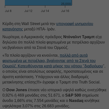
25.000
Jul 8
Jul 12
Jul 14
Jul 16
Κέρδη στη Wall Street μετά την
υπογραφή μνημονίου
κατανόησης
μεταξύ ΗΠΑ- Ιράν.
Νωρίτερα, ο Αμερικανός πρόεδρος
Ντόναλντ Τραμπ
είχε
δηλώσει ότι πολλά πλοία φορτωμένα με πετρέλαιο αρχίζουν
να βγαίνουν από τα Στενά του Ορμούζ.
«Τα πλοία αρχίζουν να κινούνται,
πολλά από αυτά
φορτωμένα με πετρέλαιο, βγαίνοντας από τα Στενά του
Ορμούζ. Κατευθύνονται κατά μήκος του νότιου "διαδρόμου
",
ο οποίος είναι απολύτως ασφαλής, προστατευμένος και σε
άριστη κατάσταση. Υπάρχουν και άλλες διαδρομές
μετακίνησης επίσης!!!» έγραψε ο Τραμπ στο Truth Social.
Ο
Dow Jones
έπιασε νέο ιστορικό υψηλό καθώς ενισχύθηκε
0,92% ή 469 μονάδες στις 51.671, ο
S&P 500
σημείωσε
άνοδο 1,66% στις 7.554 μονάδες και o
Nasdaq
κινήθηκε
υψηλότερα 3,07% στις 26.683 μονάδες.