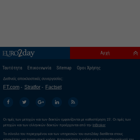
Αρχή
Ταυτότητα
Επικοινωνία
Sitemap
Οροι Χρήσης
Διεθνείς αποκλειστικές συνεργασίες:
FT.com
Stratfor
Factset
Οι τιμές των μετοχών και των δεικτών εμφανίζονται με καθυστέρηση 15’. Οι τιμές των
μετοχών και των ελληνικών δεικτών προέρχονται από την
InBroker
Το σύνολο του περιεχομένου και των υπηρεσιών του euro2day διατίθεται στους
επισκέπτες για προσωπική χρήση. Απαγορεύεται η χρήση και η επαναδημοσίευσή του