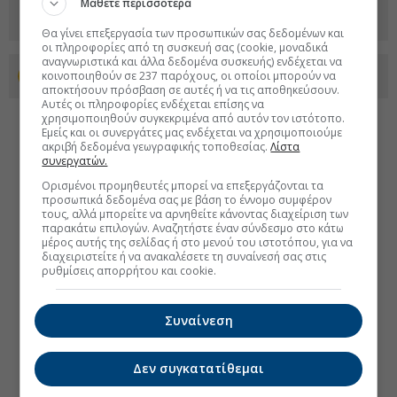
Μάθετε περισσότερα
Θα γίνει επεξεργασία των προσωπικών σας δεδομένων και
οι πληροφορίες από τη συσκευή σας (cookie, μοναδικά
αναγνωριστικά και άλλα δεδομένα συσκευής) ενδέχεται να
κοινοποιηθούν σε 237 παρόχους, οι οποίοι μπορούν να
Προσθέστε το euro2day.gr στο Discover
αποκτήσουν πρόσβαση σε αυτές ή να τις αποθηκεύσουν.
Αυτές οι πληροφορίες ενδέχεται επίσης να
χρησιμοποιηθούν συγκεκριμένα από αυτόν τον ιστότοπο.
Εμείς και οι συνεργάτες μας ενδέχεται να χρησιμοποιούμε
ακριβή δεδομένα γεωγραφικής τοποθεσίας.
Λίστα
συνεργατών.
Ορισμένοι προμηθευτές μπορεί να επεξεργάζονται τα
προσωπικά δεδομένα σας με βάση το έννομο συμφέρον
τους, αλλά μπορείτε να αρνηθείτε κάνοντας διαχείριση των
παρακάτω επιλογών. Αναζητήστε έναν σύνδεσμο στο κάτω
μέρος αυτής της σελίδας ή στο μενού του ιστοτόπου, για να
διαχειριστείτε ή να ανακαλέσετε τη συναίνεσή σας στις
ρυθμίσεις απορρήτου και cookie.
Συναίνεση
Δεν συγκατατίθεμαι