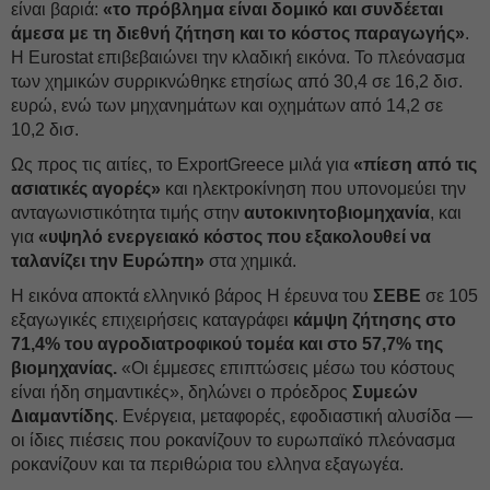
είναι βαριά:
«το πρόβλημα είναι δομικό και συνδέεται
άμεσα με τη διεθνή ζήτηση και το κόστος παραγωγής»
.
Η Eurostat επιβεβαιώνει την κλαδική εικόνα. Το πλεόνασμα
των χημικών συρρικνώθηκε ετησίως από 30,4 σε 16,2 δισ.
ευρώ, ενώ των μηχανημάτων και οχημάτων από 14,2 σε
10,2 δισ.
Ως προς τις αιτίες, το ExportGreece μιλά για
«πίεση από τις
ασιατικές αγορές»
και ηλεκτροκίνηση που υπονομεύει την
ανταγωνιστικότητα τιμής στην
αυτοκινητοβιομηχανία
, και
για
«υψηλό ενεργειακό κόστος που εξακολουθεί να
ταλανίζει την Ευρώπη»
στα χημικά.
Η εικόνα αποκτά ελληνικό βάρος Η έρευνα του
ΣΕΒΕ
σε 105
εξαγωγικές επιχειρήσεις καταγράφει
κάμψη ζήτησης στο
71,4% του αγροδιατροφικού τομέα και στο 57,7% της
βιομηχανίας.
«Οι έμμεσες επιπτώσεις μέσω του κόστους
είναι ήδη σημαντικές», δηλώνει ο πρόεδρος
Συμεών
Διαμαντίδης
. Ενέργεια, μεταφορές, εφοδιαστική αλυσίδα —
οι ίδιες πιέσεις που ροκανίζουν το ευρωπαϊκό πλεόνασμα
ροκανίζουν και τα περιθώρια του ελληνα εξαγωγέα.