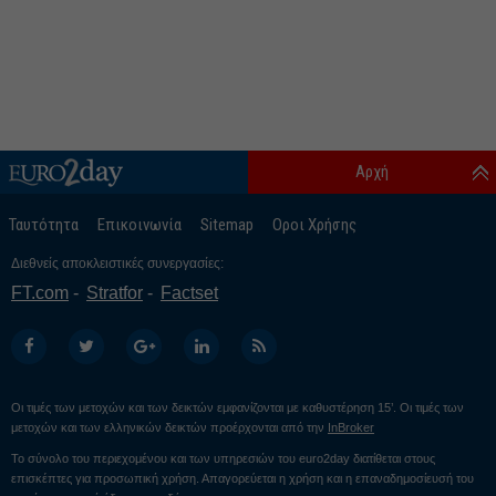
Αρχή
Ταυτότητα
Επικοινωνία
Sitemap
Οροι Χρήσης
Διεθνείς αποκλειστικές συνεργασίες:
FT.com
Stratfor
Factset
Οι τιμές των μετοχών και των δεικτών εμφανίζονται με καθυστέρηση 15’. Οι τιμές των
μετοχών και των ελληνικών δεικτών προέρχονται από την
InBroker
Το σύνολο του περιεχομένου και των υπηρεσιών του euro2day διατίθεται στους
επισκέπτες για προσωπική χρήση. Απαγορεύεται η χρήση και η επαναδημοσίευσή του