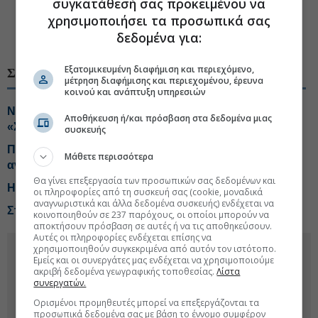
συγκατάθεσή σας προκειμένου να
#Αδωνις Γεωργιάδης
#Οικονομικό Φόρουμ Δελφών
χρησιμοποιήσει τα προσωπικά σας
δεδομένα για:
#Υπουργείο Υγείας
#Φάρμακα
Εξατομικευμένη διαφήμιση και περιεχόμενο,
ΣΧΕΤΙΚΑ ΘΕΜΑΤΑ
μέτρηση διαφήμισης και περιεχομένου, έρευνα
κοινού και ανάπτυξη υπηρεσιών
Νέα επίθεση από ΠΑΣΟΚ σε Αδ. Γεωργιάδη για τα
Αποθήκευση ή/και πρόσβαση στα δεδομένα μιας
«Σπιτάκια Ανακύκλωσης»
συσκευής
Πυρά από ΠΑΣΟΚ κατά Αδ. Γεωργιάδη για τα «σπίτια
Μάθετε περισσότερα
ανακύκλωσης»
Θα γίνει επεξεργασία των προσωπικών σας δεδομένων και
Η Pfizer ανεβάζει τον πήχη για τις πωλήσεις του 2026
οι πληροφορίες από τη συσκευή σας (cookie, μοναδικά
αναγνωριστικά και άλλα δεδομένα συσκευής) ενδέχεται να
Στο 1,75 δισ. ευρώ οι ληξιπρόθεσμες της Υγείας
κοινοποιηθούν σε 237 παρόχους, οι οποίοι μπορούν να
αποκτήσουν πρόσβαση σε αυτές ή να τις αποθηκεύσουν.
Αυτές οι πληροφορίες ενδέχεται επίσης να
χρησιμοποιηθούν συγκεκριμένα από αυτόν τον ιστότοπο.
Εμείς και οι συνεργάτες μας ενδέχεται να χρησιμοποιούμε
ακριβή δεδομένα γεωγραφικής τοποθεσίας.
Λίστα
συνεργατών.
Ορισμένοι προμηθευτές μπορεί να επεξεργάζονται τα
προσωπικά δεδομένα σας με βάση το έννομο συμφέρον