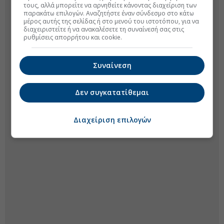
τους, αλλά μπορείτε να αρνηθείτε κάνοντας διαχείριση των
παρακάτω επιλογών. Αναζητήστε έναν σύνδεσμο στο κάτω
μέρος αυτής της σελίδας ή στο μενού του ιστοτόπου, για να
διαχειριστείτε ή να ανακαλέσετε τη συναίνεσή σας στις
ρυθμίσεις απορρήτου και cookie.
Συναίνεση
Δεν συγκατατίθεμαι
Διαχείριση επιλογών