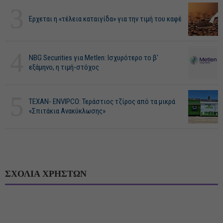
3
Ερχεται η «τέλεια καταιγίδα» για την τιμή του καφέ
4
NBG Securities για Metlen: Ισχυρότερο το β'
εξάμηνο, η τιμή-στόχος
5
ΤΕΧΑΝ- ENVIPCO: Τεράστιος τζίρος από τα μικρά
«Σπιτάκια Ανακύκλωσης»
ΣΧΟΛΙΑ ΧΡΗΣΤΩΝ