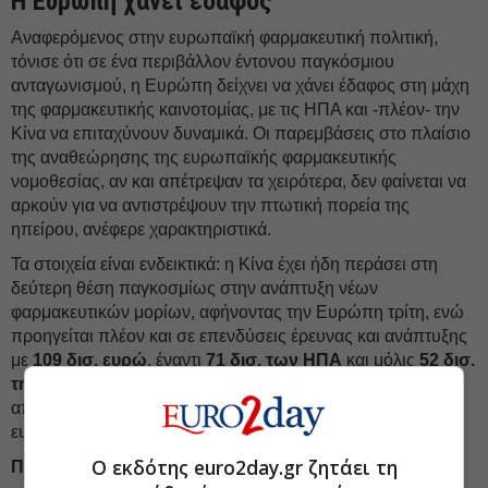
Η Ευρώπη χάνει έδαφος
Αναφερόμενος στην ευρωπαϊκή φαρμακευτική πολιτική,
τόνισε ότι σε ένα περιβάλλον έντονου παγκόσμιου
ανταγωνισμού, η Ευρώπη δείχνει να χάνει έδαφος στη μάχη
της φαρμακευτικής καινοτομίας, με τις ΗΠΑ και -πλέον- την
Κίνα να επιταχύνουν δυναμικά. Οι παρεμβάσεις στο πλαίσιο
της αναθεώρησης της ευρωπαϊκής φαρμακευτικής
νομοθεσίας, αν και απέτρεψαν τα χειρότερα, δεν φαίνεται να
αρκούν για να αντιστρέψουν την πτωτική πορεία της
ηπείρου, ανέφερε χαρακτηριστικά.
Τα στοιχεία είναι ενδεικτικά: η Κίνα έχει ήδη περάσει στη
δεύτερη θέση παγκοσμίως στην ανάπτυξη νέων
φαρμακευτικών μορίων, αφήνοντας την Ευρώπη τρίτη, ενώ
προηγείται πλέον και σε επενδύσεις έρευνας και ανάπτυξης
με
109 δισ. ευρώ
, έναντι
71 δισ. των ΗΠΑ
και μόλις
52 δισ.
της Ευρώπης
. Η εικόνα αυτή αποτυπώνει μια σαφή
απώλεια ανταγωνιστικότητας, χωρίς μέχρι στιγμής πειστική
ευρωπαϊκή απάντηση.
Ο εκδότης euro2day.gr ζητάει τη
ΠΗΓΗ: ΑΠΕ-ΜΠΕ