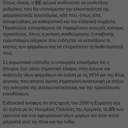
Όπως τόνισε, η
ΕΕ
αρχικά κινδύνευσε να υιοθετήσει
ρυθμίσεις που θα υπονόμευαν την ελκυστικότητα της
φαρμακευτικής καινοτομίας, κάτι που, όπως είπε,
αποφεύχθηκε, με καθοριστική και την ελληνική συμβολή.
Παράλληλα, υπογράμμισε ότι παραμένουν ανοιχτές κρίσιμες
προκλήσεις, όπως η ανάγκη αναθεώρησης ή αναβολής
ευρωπαϊκών οδηγιών που ενδέχεται να εκτινάξουν το
κόστος των φαρμάκων και να επηρεάσουν τη διαθεσιμότητά
τους.
Σε ευρωπαϊκό επίπεδο, ο υπουργός επεσήμανε ότι η
ήπειρος έχει χάσει σημαντικό έδαφος στην έρευνα και
ανάπτυξη νέων φαρμάκων σε σχέση με τις ΗΠΑ και την Κίνα,
γεγονός που απαιτεί άμεση στρατηγική αναστροφή με στόχο
την ενίσχυση της ανταγωνιστικότητας και την προσέλκυση
επενδύσεων.
Ενδεικτικά ανέφερε ότι στις αρχές του 2000 η Ευρώπη είχε
σε σχέση με τις Ηνωμένες Πολιτείες της Αμερικής τα
2/3
των
ερευνών και των εφευρέσεων νέων μορίων και ήταν πολύ
μπροστά από την Κίνα και την Ινδία.