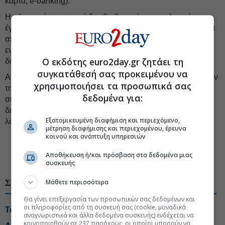
κάρτα, e-banking).
Η πληρωμή με μετρητά δεν θα θεωρείται φορολογικά
έγκυρη, κάτι που σημαίνει ότι ο ιδιοκτήτης δεν θα μπορεί να
αποδείξει την είσπραξη σε περίπτωση ελέγχου και ο
ενοικιαστής δεν θα μπορεί να κατοχυρώσει το ενοίκιο ως
Ο εκδότης euro2day.gr ζητάει τη
δαπάνη.
συγκατάθεσή σας προκειμένου να
Απ’ την άλλη, οι ιδιοκτήτες ακινήτων κινδυνεύουν να χάσουν
χρησιμοποιήσει τα προσωπικά σας
την
αυτόματη έκπτωση 5%
(για δαπάνες επισκευής και
δεδομένα για:
συντήρησης) στο φορολογητέο εισόδημα από ενοίκια, εάν
δεν τα εισπράττουν αποκλειστικά μέσω τραπεζικού
Εξατομικευμένη διαφήμιση και περιεχόμενο,
λογαριασμού.
μέτρηση διαφήμισης και περιεχομένου, έρευνα
κοινού και ανάπτυξη υπηρεσιών
#Ενοίκιο κατοικίας
#ΕΣΥ, Εθνικό Σύστημα Υγείας
Αποθήκευση ή/και πρόσβαση στα δεδομένα μιας
#Εκπαίδευση
συσκευής
Μάθετε περισσότερα
ΣΧΕΤΙΚΑ ΘΕΜΑΤΑ
Θα γίνει επεξεργασία των προσωπικών σας δεδομένων και
οι πληροφορίες από τη συσκευή σας (cookie, μοναδικά
Τέλος στα ενοίκια με μετρητά από Οκτώβριο
αναγνωριστικά και άλλα δεδομένα συσκευής) ενδέχεται να
κοινοποιηθούν σε 237 παρόχους, οι οποίοι μπορούν να