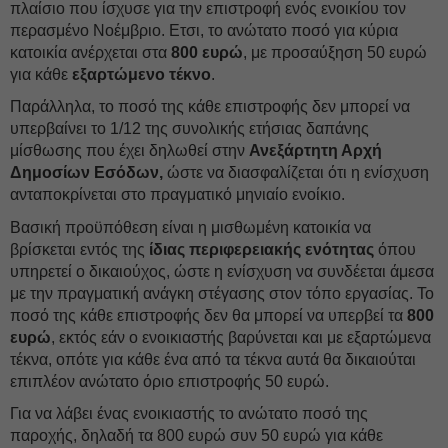
πλαίσιο που ίσχυσε για την επιστροφή ενός ενοικίου τον
περασμένο Νοέμβριο. Ετσι, το ανώτατο ποσό για κύρια
κατοικία ανέρχεται στα
800 ευρώ
, με προσαύξηση 50 ευρώ
για κάθε
εξαρτώμενο τέκνο
.
Παράλληλα, το ποσό της κάθε επιστροφής δεν μπορεί να
υπερβαίνει το 1/12 της συνολικής ετήσιας δαπάνης
μίσθωσης που έχει δηλωθεί στην
Ανεξάρτητη Αρχή
Δημοσίων Εσόδων,
ώστε να διασφαλίζεται ότι η ενίσχυση
ανταποκρίνεται στο πραγματικό μηνιαίο ενοίκιο.
Βασική προϋπόθεση είναι η μισθωμένη κατοικία να
βρίσκεται εντός της
ίδιας περιφερειακής ενότητας
όπου
υπηρετεί ο δικαιούχος, ώστε η ενίσχυση να συνδέεται άμεσα
με την πραγματική ανάγκη στέγασης στον τόπο εργασίας. Το
ποσό της κάθε επιστροφής δεν θα μπορεί να υπερβεί τα
800
ευρώ
, εκτός εάν ο ενοικιαστής βαρύνεται και με εξαρτώμενα
τέκνα, οπότε για κάθε ένα από τα τέκνα αυτά θα δικαιούται
επιπλέον ανώτατο όριο επιστροφής 50 ευρώ.
Για να λάβει ένας ενοικιαστής το ανώτατο ποσό της
παροχής, δηλαδή τα 800 ευρώ συν 50 ευρώ για κάθε