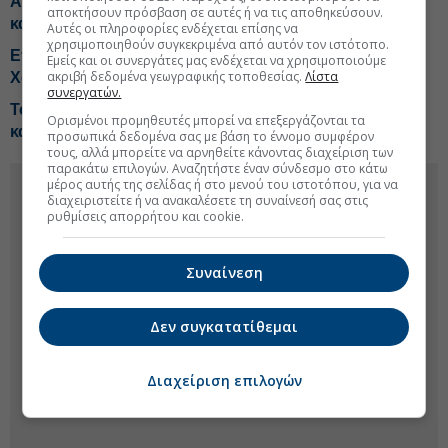
Αφορολόγητα τα ενοίκια ακινήτων για κοινωνική
αποκτήσουν πρόσβαση σε αυτές ή να τις αποθηκεύσουν.
κατοικία
Αυτές οι πληροφορίες ενδέχεται επίσης να
χρησιμοποιηθούν συγκεκριμένα από αυτόν τον ιστότοπο.
Επίτιμος δημότης Σπετσών ο Sir Στέλιος
Εμείς και οι συνεργάτες μας ενδέχεται να χρησιμοποιούμε
ακριβή δεδομένα γεωγραφικής τοποθεσίας.
Λίστα
Χατζηιωάννου
συνεργατών.
Το Κέμπριτζ επανεξετάζει τις διαδικασίες πρόσληψης
Ορισμένοι προμηθευτές μπορεί να επεξεργάζονται τα
καθηγητών
προσωπικά δεδομένα σας με βάση το έννομο συμφέρον
τους, αλλά μπορείτε να αρνηθείτε κάνοντας διαχείριση των
παρακάτω επιλογών. Αναζητήστε έναν σύνδεσμο στο κάτω
μέρος αυτής της σελίδας ή στο μενού του ιστοτόπου, για να
διαχειριστείτε ή να ανακαλέσετε τη συναίνεσή σας στις
ρυθμίσεις απορρήτου και cookie.
Συναίνεση
Δεν συγκατατίθεμαι
Διαχείριση επιλογών