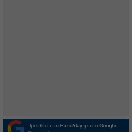
Προσθέστε το
Euro2day.gr
στο
Google