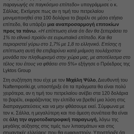
παραγωγής σε παγκόσμιο επίπεδο»
υπογράμμισε ο κ.
Σάλλας. Εκτίμησε πως αν η τιμή του πετρελαίου
μονιμοποιηθεί στα 100 δολάρια το βαρέλι σε μέσο ετήσιο
επίπεδο, θα υπάρξει
μια αναπροσαρμογή επιτοκίων
προς τα πάνω
.
«Η επίπτωση είναι ότι δεν θα ξεπεράσει το
1% το εθνικό προϊόν σε ευρωπαϊκό επίπεδο. Και θα
περιοριστεί γύρω στο 1,7% με 1,8 το ελληνικό. Επίσης η
επίπτωση αυτή θα επιβαρύνει κατά μιάμιση τουλάχιστον
μονάδα τον πληθωρισμό στην χώρα μας, με αποτέλεσμα στο
τέλος του έτους να φθάσει στο 5%»
εξήγησε ο Πρόεδρος της
Lyktos Group
Στη συζήτηση που είχε με τον
Μιχάλη Ψύλο
, Διευθυντή του
Naftemporiki.gr, υποστήριξε ότι τα πράγματα θα είναι πολύ
χειρότερα, αν η τιμή του πετρελαίου ανέβει στα 120 δολάρια
το βαρέλι, εκφράζοντας την ελπίδα να βρεθεί μια λύση στις
διαπραγματεύσεις και να μην φθάσουμε εκεί. Σύμφωνα με
τον κ. Σάλλα, η μεγαλύτερη και πιο άμεση συνέπεια θα είναι
σε
όλη την αγροτοδιατροφική παραγωγή,
λόγω της
μεγάλης αύξησης στις τιμές των λιπασμάτων και στις
σημαντικές ελλείψεις που θα εμφανιστούν. Υποστήριξε ότι