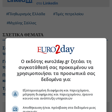
στο
Linkedin
#Πληθωρισμός Ελλάδα
#Τιμές πετρελαίου
#Μιχάλης Σάλλας
ΣΧΕΤΙΚΑ ΘΕΜΑΤΑ
Σάλλας: Η Ελλάδα μπορεί να γίνει παραγωγός
τεχνολογίας
Ο εκδότης euro2day.gr ζητάει τη
Γιατί οι τιμές βενζίνης και ντίζελ... αποσυνδέθηκαν από
συγκατάθεσή σας προκειμένου να
το Brent
χρησιμοποιήσει τα προσωπικά σας
Πληθωρισμός 3,4% με ανατιμήσεις-φωτιά σε βενζίνη
δεδομένα για:
και πετρέλαιο κίνησης
Tραμπ: Οι Chevron και Exxon έβγαλαν υπερβολικά
Εξατομικευμένη διαφήμιση και περιεχόμενο,
πολλά χρήματα λόγω του πολέμου
μέτρηση διαφήμισης και περιεχομένου, έρευνα
κοινού και ανάπτυξη υπηρεσιών
Αποθήκευση ή/και πρόσβαση στα δεδομένα μιας
συσκευής