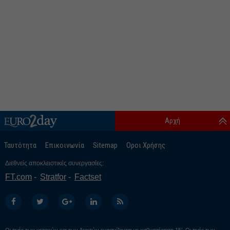
Αρχή
Ταυτότητα
Επικοινωνία
Sitemap
Οροι Χρήσης
Διεθνείς αποκλειστικές συνεργασίες:
FT.com
Stratfor
Factset