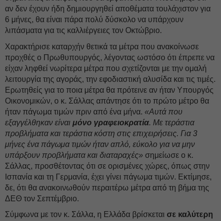
αν δεν έχουν ήδη δημιουργηθεί αποθέματα τουλάχιστον για
6 μήνες, θα είναι πάρα πολύ δύσκολο να υπάρχουν
λιπάσματα για τις καλλιέργειες τον Οκτώβριο.
Χαρακτήρισε καταρχήν θετικά τα μέτρα που ανακοίνωσε
προχθές ο Πρωθυπουργός, λέγοντας ωστόσο ότι έπρεπε να
είχαν ληφθεί νωρίτερα μέτρα που σχετίζονται με την ομαλή
λειτουργία της αγοράς, την εφοδιαστική αλυσίδα και τις τιμές.
Ερωτηθείς για το ποια μέτρα θα πρότεινε αν ήταν Υπουργός
Οικονομικών, ο κ. Σάλλας απάντησε ότι το πρώτο μέτρο θα
ήταν πάγωμα τιμών πριν από ένα μήνα.
«Αυτά που
εξαγγέλθηκαν είναι
μόνο γραφειοκρατία
. Με τεράστια
προβλήματα και τεράστια κόστη στις επιχειρήσεις. Για 3
μήνες ένα πάγωμα τιμών ήταν απλό, εύκολο για να μην
υπάρξουν προβλήματα και διαταραχές»
σημείωσε ο κ.
Σάλλας, προσθέτοντας ότι σε ορισμένες χώρες, όπως στην
Ισπανία και τη Γερμανία, έχει γίνει πάγωμα τιμών. Εκτίμησε,
δε, ότι θα ανακοινωθούν περαιτέρω μέτρα από τη βήμα της
ΔΕΘ τον Σεπτέμβριο.
Σύμφωνα με τον κ. Σάλλα, η Ελλάδα βρίσκεται
σε καλύτερη