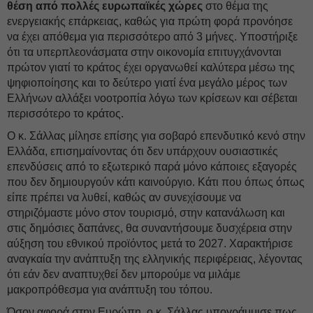
θέση από πολλές ευρωπαϊκές χώρες
στο θέμα της
ενεργειακής επάρκειας, καθώς για πρώτη φορά προνόησε
να έχει απόθεμα για περισσότερο από 3 μήνες. Υποστήριξε
ότι τα υπερπλεονάσματα στην οικονομία επιτυγχάνονται
πρώτον γιατί το κράτος έχει οργανωθεί καλύτερα μέσω της
ψηφιοποίησης και το δεύτερο γιατί ένα μεγάλο μέρος των
Ελλήνων αλλάξει νοοτροπία λόγω των κρίσεων και σέβεται
περισσότερο το κράτος.
Ο κ. Σάλλας μίλησε επίσης για σοβαρό επενδυτικό κενό στην
Ελλάδα, επισημαίνοντας ότι δεν υπάρχουν ουσιαστικές
επενδύσεις από το εξωτερικό παρά μόνο κάποιες εξαγορές
που δεν δημιουργούν κάτι καινούργιο. Κάτι που όπως όπως
είπε πρέπει να λυθεί, καθώς αν συνεχίσουμε να
στηριζόμαστε μόνο στον τουρισμό, στην κατανάλωση και
στις δημόσιες δαπάνες, θα συναντήσουμε δυσχέρεια στην
αύξηση του εθνικού προϊόντος μετά το 2027. Χαρακτήρισε
αναγκαία την ανάπτυξη της ελληνικής περιφέρειας, λέγοντας
ότι εάν δεν αναπτυχθεί δεν μπορούμε να μιλάμε
μακροπρόθεσμα για ανάπτυξη του τόπου.
Όσον αφορά στην Ευρώπη, ο κ. Σάλλας υπογράμμισε πως