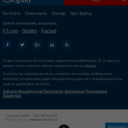
Ταυτότητα
Επικοινωνία
Sitemap
Οροι Χρήσης
Διεθνείς αποκλειστικές συνεργασίες:
FT.com
Stratfor
Factset
Οι τιμές των μετοχών και των δεικτών εμφανίζονται με καθυστέρηση 15’. Οι τιμές των
μετοχών και των ελληνικών δεικτών προέρχονται από την
InBroker
Το σύνολο του περιεχομένου και των υπηρεσιών του euro2day διατίθεται στους
επισκέπτες για προσωπική χρήση. Απαγορεύεται η χρήση και η επαναδημοσίευσή του
χωρίς τη γραπτή άδεια του εκδότη.
Δήλωση Απορρήτου και Προστασίας Δεδομένων Προσωπικού
Χαρακτήρα
Copyright © 2001 – 2026 MEDIA2DAY
All Rights Reserved.
Managed Cloud by C2
Απόρρητο
v