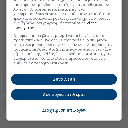
κοινοποιηθούν σε 237 παρόχους, οι οποίοι μπορούν να
αποκτήσουν πρόσβαση σε αυτές ή να τις αποθηκεύσουν.
Αυτές οι πληροφορίες ενδέχεται επίσης να
χρησιμοποιηθούν συγκεκριμένα από αυτόν τον ιστότοπο.
Εμείς και οι συνεργάτες μας ενδέχεται να χρησιμοποιούμε
ακριβή δεδομένα γεωγραφικής τοποθεσίας.
Λίστα
συνεργατών.
Ορισμένοι προμηθευτές μπορεί να επεξεργάζονται τα
προσωπικά δεδομένα σας με βάση το έννομο συμφέρον
τους, αλλά μπορείτε να αρνηθείτε κάνοντας διαχείριση των
παρακάτω επιλογών. Αναζητήστε έναν σύνδεσμο στο κάτω
μέρος αυτής της σελίδας ή στο μενού του ιστοτόπου, για να
διαχειριστείτε ή να ανακαλέσετε τη συναίνεσή σας στις
ρυθμίσεις απορρήτου και cookie.
Συναίνεση
Δεν συγκατατίθεμαι
Προσθέστε το euro2day.gr στο Discover
Διαχείριση επιλογών