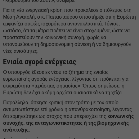
Φεβρουάριο του 2027», ανέφερε.
Για τη νέα ενεργειακή κρίση που προκάλεσε ο πόλεμος στη
Μέση Ανατολή, ο κ. Παπασταύρου υποστήριξε ότι η Ευρώπη
εμφανίζει σαφώς ισχυρότερα αντανακλαστικά. Τόνισε,
ωστόσο, ότι τα μέτρα πρέπει να είναι στοχευμένα, ώστε να
προστατεύουν την κοινωνική συνοχή, χωρίς να
υπονομεύουν τη δημοσιονομική σύνεση ή να δημιουργούν
νέες ανισότητες.
Ενιαία αγορά ενέργειας
Ο υπουργός έθεσε εκ νέου το ζήτημα της ενιαίας
ευρωπαϊκής αγοράς ενέργειας, λέγοντας ότι πρόκειται για
εκκρεμότητα «τεράστιας σημασίας». Όπως σημείωσε, η
Ευρώπη δεν έχει ακόμη αρχίσει ουσιαστικά να τη χτίζει.
Παράλληλα, άσκησε κριτική στον τρόπο με τον οποίο
αντιμετωπίστηκε επί χρόνια η απανθρακοποίηση, λέγοντας
ότι ερμηνεύτηκε ως στόχος που υπερισχύει της
κοινωνικής
συνοχής, της ανταγωνιστικότητας ή της βιομηχανικής
ανάπτυξης.