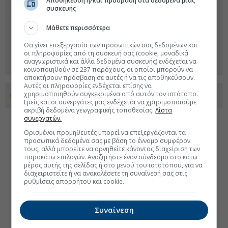
Αποθήκευση ή/και πρόσβαση στα δεδομένα μιας
συσκευής
Μάθετε περισσότερα
Θα γίνει επεξεργασία των προσωπικών σας δεδομένων και
οι πληροφορίες από τη συσκευή σας (cookie, μοναδικά
αναγνωριστικά και άλλα δεδομένα συσκευής) ενδέχεται να
κοινοποιηθούν σε 237 παρόχους, οι οποίοι μπορούν να
αποκτήσουν πρόσβαση σε αυτές ή να τις αποθηκεύσουν.
Αυτές οι πληροφορίες ενδέχεται επίσης να
χρησιμοποιηθούν συγκεκριμένα από αυτόν τον ιστότοπο.
Προσθέστε το euro2day.gr στο Discover
Εμείς και οι συνεργάτες μας ενδέχεται να χρησιμοποιούμε
ακριβή δεδομένα γεωγραφικής τοποθεσίας.
Λίστα
συνεργατών.
Ορισμένοι προμηθευτές μπορεί να επεξεργάζονται τα
προσωπικά δεδομένα σας με βάση το έννομο συμφέρον
τους, αλλά μπορείτε να αρνηθείτε κάνοντας διαχείριση των
παρακάτω επιλογών. Αναζητήστε έναν σύνδεσμο στο κάτω
μέρος αυτής της σελίδας ή στο μενού του ιστοτόπου, για να
διαχειριστείτε ή να ανακαλέσετε τη συναίνεσή σας στις
ρυθμίσεις απορρήτου και cookie.
Συναίνεση