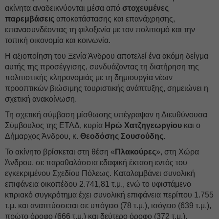
ακίνητα αναδεικνύονται μέσα από
στοχευμένες
παρεμβάσεις
αποκατάστασης και επανάχρησης,
επανασυνδέοντας τη φιλοξενία με τον πολιτισμό και την
τοπική οικονομία και κοινωνία.
Η αξιοποίηση του Ξενία Άνδρου αποτελεί ένα ακόμη δείγμα
αυτής της προσέγγισης, συνδυάζοντας τη διατήρηση της
πολιτιστικής κληρονομιάς με τη δημιουργία νέων
προοπτικών βιώσιμης τουριστικής ανάπτυξης, σημειώνει η
σχετική ανακοίνωση.
Τη σχετική σύμβαση μίσθωσης υπέγραψαν η Διευθύνουσα
Σύμβουλος της ΕΤΑΔ, κυρία
Ηρώ Χατζηγεωργίου
και ο
Δήμαρχος Άνδρου, κ.
Θεοδόσης Σουσούδης
.
Το ακίνητο βρίσκεται στη θέση «
Πλακούρες
», στη Χώρα
Άνδρου, σε παραθαλάσσια εδαφική έκταση εντός του
εγκεκριμένου Σχεδίου Πόλεως. Καταλαμβάνει συνολική
επιφάνεια οικοπέδου 2.741,81 τ.μ., ενώ το υφιστάμενο
κτιριακό συγκρότημα έχει συνολική επιφάνεια περίπου 1.755
τ.μ. και αναπτύσσεται σε υπόγειο (78 τ.μ.), ισόγειο (639 τ.μ.),
πρώτο όροφο (666 τ.μ.) και δεύτερο όροφο (372 τ.μ.).