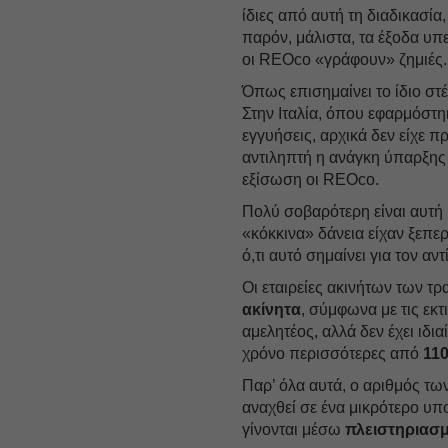
ίδιες από αυτή τη διαδικασία
παρόν, μάλιστα, τα έξοδα υπ
οι REOco «γράφουν» ζημιές.
Όπως επισημαίνει το ίδιο στέ
Στην Ιταλία, όπου εφαρμόστη
εγγυήσεις, αρχικά δεν είχε π
αντιληπτή η ανάγκη ύπαρξης
εξίσωση οι REOco.
Πολύ σοβαρότερη είναι αυτή η
«κόκκινα» δάνεια είχαν ξεπε
ό,τι αυτό σημαίνει για τον αν
Οι εταιρείες ακινήτων των 
ακίνητα
, σύμφωνα με τις εκτ
αμελητέος, αλλά δεν έχει ιδι
χρόνο περισσότερες από
110
Παρ’ όλα αυτά, ο αριθμός τω
αναχθεί σε ένα μικρότερο υπ
γίνονται μέσω
πλειστηριασ