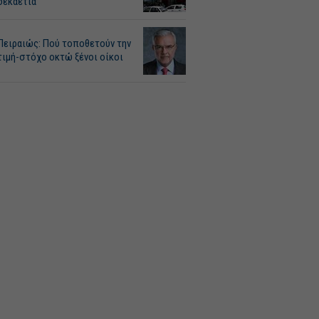
δεκαετία
Πειραιώς: Πού τοποθετούν την
τιμή-στόχο οκτώ ξένοι οίκοι