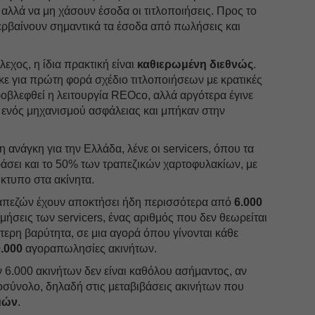
, αλλά να μη χάσουν έσοδα οι τιτλοποιήσεις. Προς το
ερβαίνουν σημαντικά τα έσοδα από πωλήσεις και
λεχος, η ίδια πρακτική είναι
καθιερωμένη διεθνώς
.
κε για πρώτη φορά σχέδιο τιτλοποιήσεων με κρατικές
ροβλεφθεί η λειτουργία REOco, αλλά αργότερα έγινε
 ενός μηχανισμού ασφάλειας και μπήκαν στην
 ανάγκη για την Ελλάδα, λένε οι servicers, όπου τα
ράσει και το 50% των τραπεζικών χαρτοφυλακίων, με
τίκτυπο στα ακίνητα.
τραπεζών έχουν αποκτήσει ήδη περισσότερα από
6.000
ιμήσεις των servicers, ένας αριθμός που δεν θεωρείται
αίτερη βαρύτητα, σε μια αγορά όπου γίνονται κάθε
.000
αγοραπωλησίες ακινήτων.
ν 6.000 ακινήτων δεν είναι καθόλου ασήμαντος, αν
οσύνολο, δηλαδή στις μεταβιβάσεις ακινήτων που
μών
.