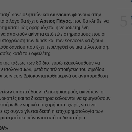
5
μεταξύ δανειοληπτών και
servicers
φθάνουν στην
ταίο λόγο θα έχει ο
Αρειος Πάγος
, που θα κληθεί να
ωτήματα: Πώς εφαρμόζεται η νομοθετημένη
 να αποκτούν ακίνητα από πλειστηριασμούς που οι
ι υποχρέωση των funds και των servicers να έχουν
άθε δανείου που έχει περιληφθεί σε μια τιτλοποίηση,
ασίες κατά του οφειλέτη;
α
της τάξεως των 80 δισ. ευρώ εξακολουθούν να
ν ισολογισμών, μετά τις τιτλοποιήσεις του σχεδίου
αι servicers βρίσκονται καθημερινά σε αντιπαράθεση
ανείων
επισπεύδουν πλειστηριασμούς ακινήτων, οι
νακοπές και τα δικαστήρια καλούνται να ερμηνεύσουν
εκατέρωθεν νομικά επιχειρήματα, χωρίς να είναι
ίες: συχνά γίνεται δεκτή η επιχειρηματολογία των
ηριασμοί
ακυρώνονται από τα δικαστήρια.
ών»