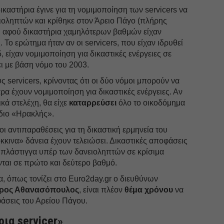
καστήρια έγινε για τη νομιμοποίηση των servicers να
ειοληπτών και κρίθηκε στον Άρειο Πάγο (πλήρης
, αφού δικαστήρια χαμηλότερων βαθμών είχαν
 Το ερώτημα ήταν αν οι servicers, που είχαν ιδρυθεί
, είχαν νομιμοποίηση για δικαστικές ενέργειες σε
ει με βάση νόμο του 2003.
 servicers, κρίνοντας ότι οι δύο νόμοι μπορούν να
ρα έχουν νομιμοποίηση για δικαστικές ενέργειες. Αν
ζικά στελέχη, θα είχε
καταρρεύσει
όλο το οικοδόμημα
έδιο «Ηρακλής».
 οι αντιπαραθέσεις για τη δικαστική ερμηνεία του
όκκινα» δάνεια έχουν τελειώσει. Δικαστικές αποφάσεις
 πλάστιγγα υπέρ των δανειοληπτών σε κρίσιμα
νται σε πρώτο και δεύτερο βαθμό.
τα, όπως τονίζει στο Euro2day.gr ο διευθύνων
ρος Αθανασόπουλος
, είναι πλέον
θέμα χρόνου
να
φάσεις του Αρείου Πάγου.
ρια servicer»