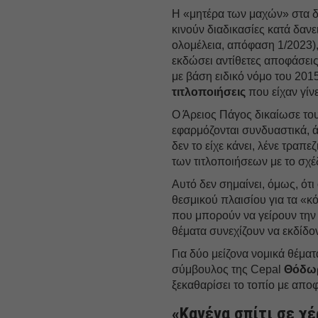
Η «μητέρα των μαχών» στα δι
κινούν διαδικασίες κατά δαν
ολομέλεια, απόφαση 1/2023)
εκδώσει αντίθετες αποφάσεις.
με βάση ειδικό νόμο του 2015
τιτλοποιήσεις
που είχαν γίν
Ο Άρειος Πάγος δικαίωσε τους
εφαρμόζονται συνδυαστικά, ά
δεν το είχε κάνει, λένε τραπε
των τιτλοποιήσεων με το σχ
Αυτό δεν σημαίνει, όμως, ότι
θεσμικού πλαισίου για τα «κ
που μπορούν να γείρουν την
θέματα συνεχίζουν να εκδίδο
Για δύο μείζονα νομικά θέμα
σύμβουλος της Cepal
Θόδω
ξεκαθαρίσει το τοπίο με απο
«Κανένα σπίτι σε χέ