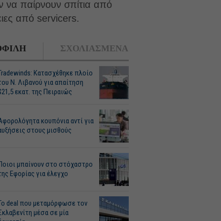
ν να παίρνουν σπίτια από
ες από servicers.
ΦΙΛΗ
ΣΧΟΛΙΑΣΜΕΝΑ
Tradewinds: Κατασχέθηκε πλοίο
του Ν. Λιβανού για απαίτηση
$21,5 εκατ. της Πειραιώς
Αφορολόγητα κουπόνια αντί για
αυξήσεις στους μισθούς
Ποιοι μπαίνουν στο στόχαστρο
της Εφορίας για έλεγχο
Το deal που μεταμόρφωσε τον
Σκλαβενίτη μέσα σε μία