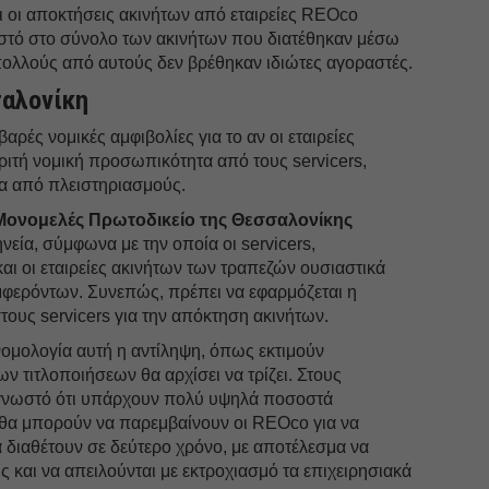
τι οι αποκτήσεις ακινήτων από εταιρείες REOco
στό στο σύνολο των ακινήτων που διατέθηκαν μέσω
ολλούς από αυτούς δεν βρέθηκαν ιδιώτες αγοραστές.
σαλονίκη
ρές νομικές αμφιβολίες για το αν οι εταιρείες
ριτή νομική προσωπικότητα από τους servicers,
τα από πλειστηριασμούς.
Μονομελές Πρωτοδικείο της Θεσσαλονίκης
νεία, σύμφωνα με την οποία οι servicers,
και οι εταιρείες ακινήτων των τραπεζών ουσιαστικά
μφερόντων. Συνεπώς, πρέπει να εφαρμόζεται η
ους servicers για την απόκτηση ακινήτων.
 νομολογία αυτή η αντίληψη, όπως εκτιμούν
των τιτλοποιήσεων θα αρχίσει να τρίζει. Στους
 γνωστό ότι υπάρχουν πολύ υψηλά ποσοστά
 θα μπορούν να παρεμβαίνουν οι REOco για να
α διαθέτουν σε δεύτερο χρόνο, με αποτέλεσμα να
ς και να απειλούνται με εκτροχιασμό τα επιχειρησιακά