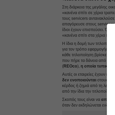
Στη διάρκεια της μεγάλης οι
«κανένα σπίτι σε χέρια τραπε
τους servicers αντανακλούσε
απαγόρευσε στους servicers
ίδιοι έχουν επισπεύσει. Όμω
«κανένα σπίτι στα χέρια servi
Η ίδια η δομή των τιτλοποι
για τον τρόπο εφαρμογής του
κάθε τιτλοποίηση βρίσκεται, ε
που πήρε τα δάνεια από την τ
(
REOco
),
η οποία τυπικά α
Αυτές οι εταιρείες έχουν ιδια
δεν ενοποιούνται
στους ισο
κέρδος ή ζημιά από τη λειτου
από την ίδια την τιτλοποίηση
Σκοπός τους είναι να
αποκτο
όταν δεν εκδηλώνεται ενδιαφ