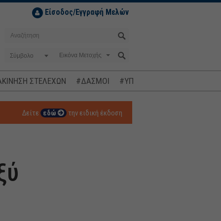
Είσοδος/Εγγραφή Μελών
Σύμβολο
ΚΙΝΗΣΗ ΣΤΕΛΕΧΩΝ
#ΔΑΣΜΟΙ
#ΥΠΟΚΛΟΠΕΣ
#ΠΛΗΘΩΡΙΣΜ
Δείτε
εδώ
την ειδική έκδοση
ξύ