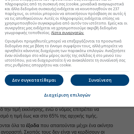
πληροφορίες από τη συσκευή σας (cookie, μοναδικά αναγνωριστικά
και άλλα δεδομένα συσκευής) ενδέχεται να κοινοποιηθούν σε 237
uro2day.gr
στο
Google Discover!
παρόχους, οι οποίοι μπορούν να αποκτήσουν πρόσβαση σε αυτές ή
 εξελίξεις με την υπογραφη εγκυρότητας του Euro2day.gr
να τις αποθηκεύσουν. Αυτές οι πληροφορίες ενδέχεται επίσης να
χρησιμοποιηθούν συγκεκριμένα από αυτόν τον ιστότοπο. Εμείς και οι
συνεργάτες μας ενδέχεται να χρησιμοποιούμε ακριβή δεδομένα
FOLLOW US
γεωγραφικής τοποθεσίας.
Λίστα συνεργατών.
Ορισμένοι προμηθευτές μπορεί να επεξεργάζονται τα προσωπικά
Ακολουθήστε τη σελίδα του
Euro2day.gr
στο
Linkedin
δεδομένα σας με βάση το έννομο συμφέρον τους, αλλά μπορείτε να
αρνηθείτε κάνοντας διαχείριση των παρακάτω επιλογών. Αναζητήστε
λειας για τους πλειστηριασμούς που σχετίζονται με
έναν σύνδεσμο στο κάτω μέρος αυτής της σελίδας ή στο μενού του
το Euro2day.gr κορυφαίο στέλεχος εταιρείας
ιστοτόπου, για να διαχειριστείτε ή να ανακαλέσετε τη συναίνεσή σας
στις ρυθμίσεις απορρήτου και cookie.
ίνοντας ότι με αυτό τον τρόπο δεν μένουν στα
ας «τρύπες» στις ανακτήσεις, από τις οποίες τελικά
Δεν συγκατατίθεμαι
Συναίνεση
ύχει το σχέδιο «Ηρακλής», ώστε να μην καταπέσουν και
ου καλύπτουν τις τιτλοποιήσεις.
Διαχείριση επιλογών
τέλεχος, οι εταιρείες REOco λειτουργούν σαν ένας
 τις τιμές των ακινήτων: κατά κανόνα αγοράζουν σε
 την τιμή εκκίνησης, ενώ ο νόμος επιτρέπει να
μό η τιμή έως και στο 65% της αρχικής τιμής.
ονται όλα τα
έξοδα
που απαιτούνται μέχρι ένα ακίνητο
ν αγοραστή. Σκοπός τους δεν είναι να κερδίσουν οι