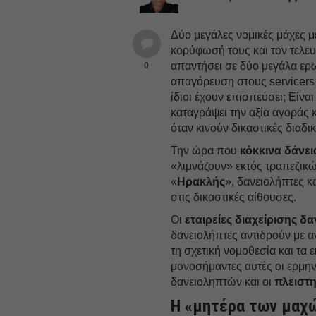
Δύο μεγάλες νομικές μάχες 
κορύφωσή τους και τον τελευ
απαντήσει σε δύο μεγάλα ερ
0
απαγόρευση στους servicers
ίδιοι έχουν επισπεύσει; Είνα
καταγράψει την αξία αγοράς κ
όταν κινούν δικαστικές διαδικ
Την ώρα που
κόκκινα δάνει
«λιμνάζουν» εκτός τραπεζικώ
«
Ηρακλής
», δανειολήπτες κ
στις δικαστικές αίθουσες.
Οι
εταιρείες διαχείρισης δ
δανειολήπτες αντιδρούν με α
τη σχετική νομοθεσία και τα 
μονοσήμαντες αυτές οι ερμηνε
δανειοληπτών και οι
πλειστ
H «μητέρα των μαχ