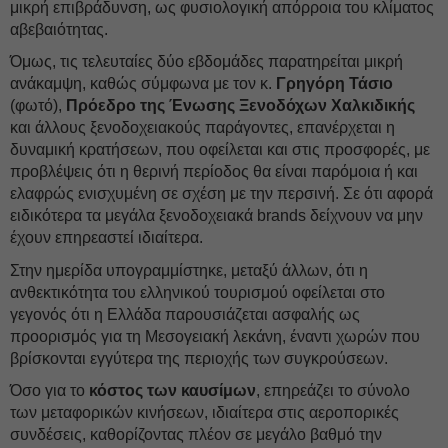
μικρή επιβράδυνση, ως φυσιολογική απόρροια του κλίματος
αβεβαιότητας.
Όμως, τις τελευταίες δύο εβδομάδες παρατηρείται μικρή
ανάκαμψη, καθώς σύμφωνα με τον κ.
Γρηγόρη Τάσιο
(φωτό),
Πρόεδρο της Ένωσης Ξενοδόχων Χαλκιδικής
και άλλους ξενοδοχειακούς παράγοντες, επανέρχεται η
δυναμική κρατήσεων, που οφείλεται και στις προσφορές, με
προβλέψεις ότι η θερινή περίοδος θα είναι παρόμοια ή και
ελαφρώς ενισχυμένη σε σχέση με την περσινή. Σε ότι αφορά
ειδικότερα τα μεγάλα ξενοδοχειακά brands δείχνουν να μην
έχουν επηρεαστεί ιδιαίτερα.
Στην ημερίδα υπογραμμίστηκε, μεταξύ άλλων, ότι η
ανθεκτικότητα του ελληνικού τουρισμού οφείλεται στο
γεγονός ότι η Ελλάδα παρουσιάζεται ασφαλής ως
προορισμός για τη Μεσογειακή λεκάνη, έναντι χωρών που
βρίσκονται εγγύτερα της περιοχής των συγκρούσεων.
Όσο για το
κόστος των καυσίμων
, επηρεάζει το σύνολο
των μεταφορικών κινήσεων, ιδιαίτερα στις αεροπορικές
συνδέσεις, καθορίζοντας πλέον σε μεγάλο βαθμό την