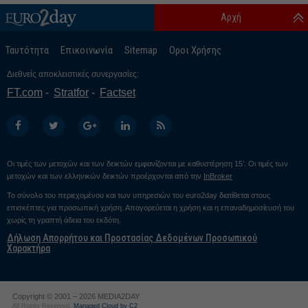
Αρχή
Ταυτότητα
Επικοινωνία
Sitemap
Οροι Χρήσης
Διεθνείς αποκλειστικές συνεργασίες:
FT.com
Stratfor
Factset
Οι τιμές των μετοχών και των δεικτών εμφανίζονται με καθυστέρηση 15’. Οι τιμές των
μετοχών και των ελληνικών δεικτών προέρχονται από την
InBroker
Το σύνολο του περιεχομένου και των υπηρεσιών του euro2day διατίθεται στους
επισκέπτες για προσωπική χρήση. Απαγορεύεται η χρήση και η επαναδημοσίευσή του
χωρίς τη γραπτή άδεια του εκδότη.
Δήλωση Απορρήτου και Προστασίας Δεδομένων Προσωπικού
Χαρακτήρα
Copyright © 2001 – 2026 MEDIA2DAY
All Rights Reserved.
Managed Cloud by C2