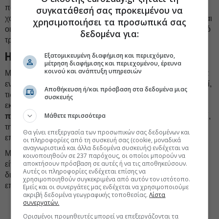
ποσά για οικογενειακά επιδόματα σε σύγκριση με άλλες
συγκατάθεσή σας προκειμένου να
χώρες της Ευρωπαϊκής Ένωσης, κυβερνητικός στόχος είναι
χρησιμοποιήσει τα προσωπικά σας
οι
διαθέσιμοι πόροι
να αξιοποιηθούν με τον πιο αποδοτικό
δεδομένα για:
τρόπο.
Η εξυπηρέτηση
Εξατομικευμένη διαφήμιση και περιεχόμενο,
μέτρηση διαφήμισης και περιεχομένου, έρευνα
κοινού και ανάπτυξη υπηρεσιών
Μέσω της πλατφόρμας gov.gr, οι δικαιούχοι θα μπορούν να
ενημερώνονται εύκολα για τα επιδόματα που έχουν εγκριθεί,
Αποθήκευση ή/και πρόσβαση στα δεδομένα μιας
τις πληρωμές που έχουν πραγματοποιηθεί και τυχόν
συσκευής
εκκρεμότητες. Στην αρχική φάση,
το σύστημα θα
Μάθετε περισσότερα
περιλαμβάνει βασικά επιδόματα,
όπως αυτά για το παιδί,
τη στέγαση, τη θέρμανση και την ανεργία, ενώ σταδιακά θα
Θα γίνει επεξεργασία των προσωπικών σας δεδομένων και
επεκταθεί στο σύνολο των κοινωνικών παροχών.
οι πληροφορίες από τη συσκευή σας (cookie, μοναδικά
αναγνωριστικά και άλλα δεδομένα συσκευής) ενδέχεται να
Με την πλήρη εφαρμογή του, όλοι οι αρμόδιοι φορείς θα
κοινοποιηθούν σε 237 παρόχους, οι οποίοι μπορούν να
αποκτήσουν πρόσβαση σε αυτές ή να τις αποθηκεύσουν.
είναι υποχρεωμένοι να ενημερώνουν διαρκώς το μητρώο,
Αυτές οι πληροφορίες ενδέχεται επίσης να
διασφαλίζοντας ότι τα στοιχεία παραμένουν
χρησιμοποιηθούν συγκεκριμένα από αυτόν τον ιστότοπο.
επικαιροποιημένα.
Εμείς και οι συνεργάτες μας ενδέχεται να χρησιμοποιούμε
ακριβή δεδομένα γεωγραφικής τοποθεσίας.
Λίστα
συνεργατών.
#ΑΑΔΕ
Ορισμένοι προμηθευτές μπορεί να επεξεργάζονται τα