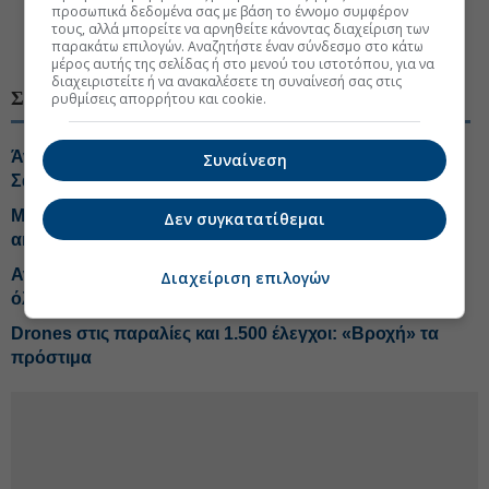
#Υπουργείο Εθνικής Οικονομίας και Οικονομικών
προσωπικά δεδομένα σας με βάση το έννομο συμφέρον
τους, αλλά μπορείτε να αρνηθείτε κάνοντας διαχείριση των
παρακάτω επιλογών. Αναζητήστε έναν σύνδεσμο στο κάτω
#Επιδόματα
μέρος αυτής της σελίδας ή στο μενού του ιστοτόπου, για να
διαχειριστείτε ή να ανακαλέσετε τη συναίνεσή σας στις
ΣΧΕΤΙΚΑ ΘΕΜΑΤΑ
ρυθμίσεις απορρήτου και cookie.
Άνοιξε το myBusinessSupport για τις επιχειρήσεις της
Συναίνεση
Σαμοθράκης
Με risk analysis έλεγχοι της Εφορίας σε μεταβιβάσεις
Δεν συγκατατίθεμαι
ακινήτων
Ανοίγει στις 12.00 η πλατφόρμα για το «Τουρισμός για
Διαχείριση επιλογών
όλους»
Drones στις παραλίες και 1.500 έλεγχοι: «Βροχή» τα
πρόστιμα