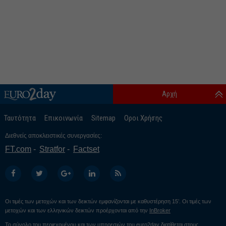
Αρχή
Ταυτότητα
Επικοινωνία
Sitemap
Οροι Χρήσης
Διεθνείς αποκλειστικές συνεργασίες:
FT.com
Stratfor
Factset
Οι τιμές των μετοχών και των δεικτών εμφανίζονται με καθυστέρηση 15’. Οι τιμές των
μετοχών και των ελληνικών δεικτών προέρχονται από την
InBroker
Το σύνολο του περιεχομένου και των υπηρεσιών του euro2day διατίθεται στους