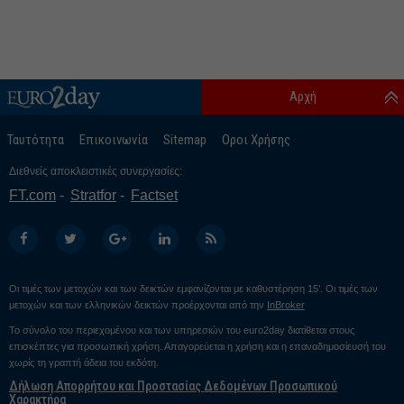
Αρχή
Ταυτότητα
Επικοινωνία
Sitemap
Οροι Χρήσης
Διεθνείς αποκλειστικές συνεργασίες:
FT.com
Stratfor
Factset
Οι τιμές των μετοχών και των δεικτών εμφανίζονται με καθυστέρηση 15’. Οι τιμές των
μετοχών και των ελληνικών δεικτών προέρχονται από την
InBroker
Το σύνολο του περιεχομένου και των υπηρεσιών του euro2day διατίθεται στους
επισκέπτες για προσωπική χρήση. Απαγορεύεται η χρήση και η επαναδημοσίευσή του
χωρίς τη γραπτή άδεια του εκδότη.
Δήλωση Απορρήτου και Προστασίας Δεδομένων Προσωπικού
Χαρακτήρα