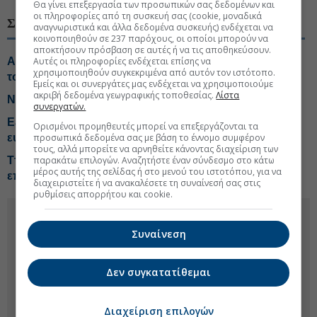
Θα γίνει επεξεργασία των προσωπικών σας δεδομένων και
οι πληροφορίες από τη συσκευή σας (cookie, μοναδικά
ΣΧΕΤΙΚΑ ΘΕΜΑΤΑ
αναγνωριστικά και άλλα δεδομένα συσκευής) ενδέχεται να
κοινοποιηθούν σε 237 παρόχους, οι οποίοι μπορούν να
αποκτήσουν πρόσβαση σε αυτές ή να τις αποθηκεύσουν.
Αμετάβλητα τα επιτόκια σε νέες καταθέσεις και δάνεια
Αυτές οι πληροφορίες ενδέχεται επίσης να
χρησιμοποιηθούν συγκεκριμένα από αυτόν τον ιστότοπο.
τον Ιούνιο του 2026
Εμείς και οι συνεργάτες μας ενδέχεται να χρησιμοποιούμε
ακριβή δεδομένα γεωγραφικής τοποθεσίας.
Λίστα
Νέα δάνεια 3 δισ. ευρώ σε επιχειρήσεις τον Ιούνιο
συνεργατών.
Εξωδικαστικός Μηχανισμός: Ξεπέρασαν τα 20 δισ.
Ορισμένοι προμηθευτές μπορεί να επεξεργάζονται τα
ευρώ οι ρυθμίσεις οφειλών
προσωπικά δεδομένα σας με βάση το έννομο συμφέρον
τους, αλλά μπορείτε να αρνηθείτε κάνοντας διαχείριση των
ΤτΕ: Χρονιά με ισχυρά κέρδη και στρατηγικές
παρακάτω επιλογών. Αναζητήστε έναν σύνδεσμο στο κάτω
μέρος αυτής της σελίδας ή στο μενού του ιστοτόπου, για να
επενδύσεις το 2025 για τις τράπεζες
διαχειριστείτε ή να ανακαλέσετε τη συναίνεσή σας στις
ρυθμίσεις απορρήτου και cookie.
Συναίνεση
Δεν συγκατατίθεμαι
Διαχείριση επιλογών