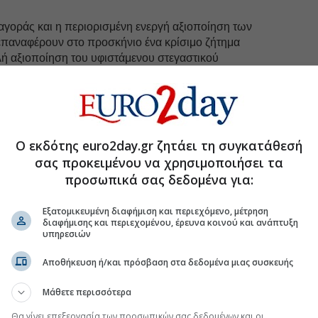
αγοράς και η περιορισμένη ενεργή αξιοποίηση των
παναφέρουν στο προσκήνιο ένα κρίσιμο ζήτημα
λή αξιοποίηση του υφιστάμενου στεγαστικού
uro2day.gr
στο
Google Discover!
 εξελίξεις με την υπογραφη εγκυρότητας του Euro2day.gr
Ο εκδότης euro2day.gr ζητάει τη συγκατάθεσή
σας προκειμένου να χρησιμοποιήσει τα
προσωπικά σας δεδομένα για:
FOLLOW US
Ακολουθήστε τη σελίδα του
Euro2day.gr
στο
Linkedin
Εξατομικευμένη διαφήμιση και περιεχόμενο, μέτρηση
διαφήμισης και περιεχομένου, έρευνα κοινού και ανάπτυξη
ος του
Stama Greece
,
Βασίλης Αργυράκης
:
υπηρεσιών
 φορείς του, οι τράπεζες και οι διαχειριστές δανείων
Αποθήκευση ή/και πρόσβαση στα δεδομένα μιας συσκευής
ακινήτων, προερχόμενα από αποποιήσεις κληρονομιών
αι υπερδιπλάσιο από τον συνολικό αριθμό ακινήτων
Μάθετε περισσότερα
η βραχυχρόνια μίσθωση»
, αναφέρει και εξηγεί:
Θα γίνει επεξεργασία των προσωπικών σας δεδομένων και οι