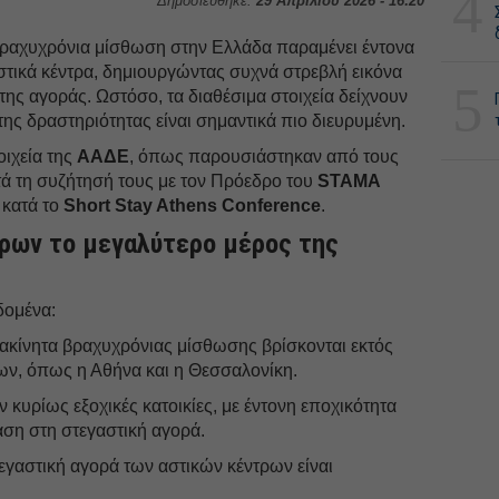
4
Δημοσιεύθηκε:
29 Απριλίου 2026 - 16:20
βραχυχρόνια μίσθωση στην Ελλάδα παραμένει έντονα
στικά κέντρα, δημιουργώντας συχνά στρεβλή εικόνα
5
α της αγοράς. Ωστόσο, τα διαθέσιμα στοιχεία δείχνουν
της δραστηριότητας είναι σημαντικά πιο διευρυμένη.
οιχεία της
ΑΑΔΕ
, όπως παρουσιάστηκαν από τους
τά τη συζήτησή τους με τον Πρόεδρο του
STAMA
κατά το
Short Stay Athens Conference
.
ρων το μεγαλύτερο μέρος της
δομένα:
ακίνητα βραχυχρόνιας μίσθωσης βρίσκονται εκτός
ων, όπως η Αθήνα και η Θεσσαλονίκη.
 κυρίως εξοχικές κατοικίες, με έντονη εποχικότητα
αση στη στεγαστική αγορά.
εγαστική αγορά των αστικών κέντρων είναι