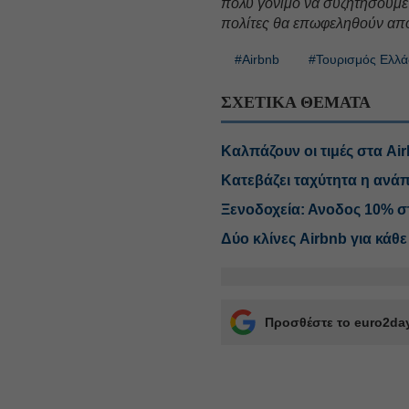
πολύ γόνιμο να συζητήσουμε 
πολίτες θα επωφεληθούν από
#Airbnb
#Τουρισμός Ελλ
ΣΧΕΤΙΚΑ ΘΕΜΑΤΑ
Καλπάζουν οι τιμές στα Airb
Κατεβάζει ταχύτητα η ανάπ
Ξενοδοχεία: Ανοδος 10% στ
Δύο κλίνες Airbnb για κάθ
Προσθέστε το euro2day