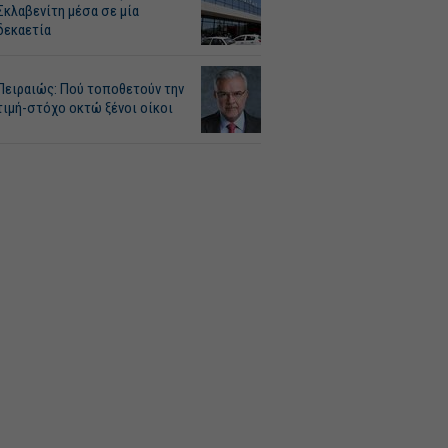
Σκλαβενίτη μέσα σε μία
δεκαετία
Πειραιώς: Πού τοποθετούν την
τιμή-στόχο οκτώ ξένοι οίκοι