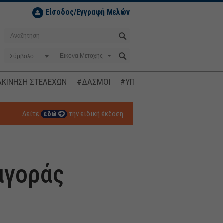
Είσοδος/Εγγραφή Μελών
Σύμβολο
ΚΙΝΗΣΗ ΣΤΕΛΕΧΩΝ
#ΔΑΣΜΟΙ
#ΥΠΟΚΛΟΠΕΣ
#ΠΛΗΘΩΡΙΣΜ
Δείτε
εδώ
την ειδική έκδοση
αγοράς