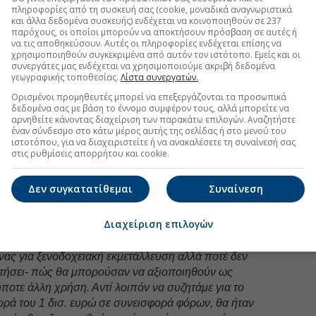
ν αναξιοποίητα, λόγω των πολύπλοκων διαδικασιών
πληροφορίες από τη συσκευή σας (cookie, μοναδικά αναγνωριστικά
ει να βρεθεί τρόπος να ξεπεραστούν οι
και άλλα δεδομένα συσκευής) ενδέχεται να κοινοποιηθούν σε 237
παρόχους, οι οποίοι μπορούν να αποκτήσουν πρόσβαση σε αυτές ή
, που αποτελούν τροχοπέδη στη γρήγορη
να τις αποθηκεύσουν. Αυτές οι πληροφορίες ενδέχεται επίσης να
ην προσφορά κατοικίας.
χρησιμοποιηθούν συγκεκριμένα από αυτόν τον ιστότοπο. Εμείς και οι
συνεργάτες μας ενδέχεται να χρησιμοποιούμε ακριβή δεδομένα
ώπη και την Ελλάδα, συμφωνούν ότι το κράτος πρέπει
γεωγραφικής τοποθεσίας.
Λίστα συνεργατών.
ργειες για να ενδυναμώσει την προσφορά και να
Ορισμένοι προμηθευτές μπορεί να επεξεργάζονται τα προσωπικά
 Η Ελλάδα, σε αντίθεση με όλη την Ευρώπη, έχει
δεδομένα σας με βάση το έννομο συμφέρον τους, αλλά μπορείτε να
ρβαίνει τις
500.000,
το οποίο όμως παραμένει
αρνηθείτε κάνοντας διαχείριση των παρακάτω επιλογών. Αναζητήστε
έναν σύνδεσμο στο κάτω μέρος αυτής της σελίδας ή στο μενού του
ιστοτόπου, για να διαχειριστείτε ή να ανακαλέσετε τη συναίνεσή σας
στις ρυθμίσεις απορρήτου και cookie.
κούμε και διαβάζουμε συνεχώς προτάσεις
μών μιας διαρκώς αναπτυσσόμενης αγοράς, δεν
ιοποίησης
των κλειστών κτιρίων στο κέντρο της
Δεν συγκατατίθεμαι
Συναίνεση
λλά χρόνια και τα οποία ούτως ή άλλως δεν
Διαχείριση επιλογών
 φορείς της έχουν μισθώσει όλα τα ακίνητα που
νας για ξενοδοχειακή εκμετάλλευση αλλά ποτέ δεν
ζητήσει- πώς θα μπορούσαν να αξιοποιηθούν ως
ήποτε άλλη χρήση. Αντί λοιπόν να συζητάμε για το
ορά του 1 δισ. ευρώ σε συνεισφορά φόρων, θα ήταν