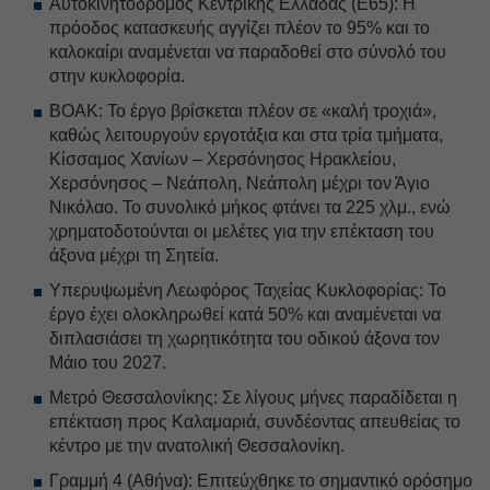
Αυτοκινητόδρομος Κεντρικής Ελλάδας (Ε65): Η
πρόοδος κατασκευής αγγίζει πλέον το 95% και το
καλοκαίρι αναμένεται να παραδοθεί στο σύνολό του
στην κυκλοφορία.
ΒΟΑΚ: Το έργο βρίσκεται πλέον σε «καλή τροχιά»,
καθώς λειτουργούν εργοτάξια και στα τρία τμήματα,
Κίσσαμος Χανίων – Χερσόνησος Ηρακλείου,
Χερσόνησος – Νεάπολη, Νεάπολη μέχρι τον Άγιο
Νικόλαο. Το συνολικό μήκος φτάνει τα 225 χλμ., ενώ
χρηματοδοτούνται οι μελέτες για την επέκταση του
άξονα μέχρι τη Σητεία.
Υπερυψωμένη Λεωφόρος Ταχείας Κυκλοφορίας: Το
έργο έχει ολοκληρωθεί κατά 50% και αναμένεται να
διπλασιάσει τη χωρητικότητα του οδικού άξονα τον
Μάιο του 2027.
Μετρό Θεσσαλονίκης: Σε λίγους μήνες παραδίδεται η
επέκταση προς Καλαμαριά, συνδέοντας απευθείας το
κέντρο με την ανατολική Θεσσαλονίκη.
Γραμμή 4 (Αθήνα): Επιτεύχθηκε το σημαντικό ορόσημο