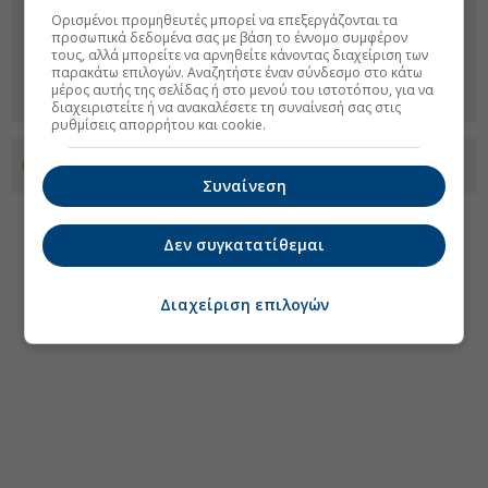
Ορισμένοι προμηθευτές μπορεί να επεξεργάζονται τα
προσωπικά δεδομένα σας με βάση το έννομο συμφέρον
τους, αλλά μπορείτε να αρνηθείτε κάνοντας διαχείριση των
παρακάτω επιλογών. Αναζητήστε έναν σύνδεσμο στο κάτω
μέρος αυτής της σελίδας ή στο μενού του ιστοτόπου, για να
διαχειριστείτε ή να ανακαλέσετε τη συναίνεσή σας στις
ρυθμίσεις απορρήτου και cookie.
Προσθέστε το euro2day.gr στο Discover
Συναίνεση
Δεν συγκατατίθεμαι
Διαχείριση επιλογών