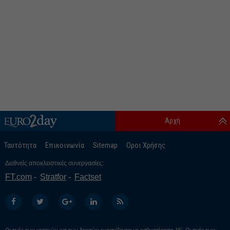
Αρχή
Ταυτότητα
Επικοινωνία
Sitemap
Οροι Χρήσης
Διεθνείς αποκλειστικές συνεργασίες:
FT.com
Stratfor
Factset