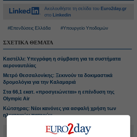
Ακολουθήστε τη σελίδα του
Euro2day.gr
στο
Linkedin
#Επενδύσεις Ελλάδα
#Υπουργείο Υποδομών
ΣΧΕΤΙΚΑ ΘΕΜΑΤΑ
Καστέλλι: Υπεγράφη η σύμβαση για τα συστήματα
αεροναυτιλίας
Μετρό Θεσσαλονίκης: Ξεκινούν τα δοκιμαστικά
δρομολόγια για την Καλαμαριά
Στα 66,1 εκατ. «προσγειώνεται» η επένδυση της
Olympic Air
Κώτσηρας: Νέοι κανόνες για ασφαλή χρήση των
ηλεκτρικών πατινιών