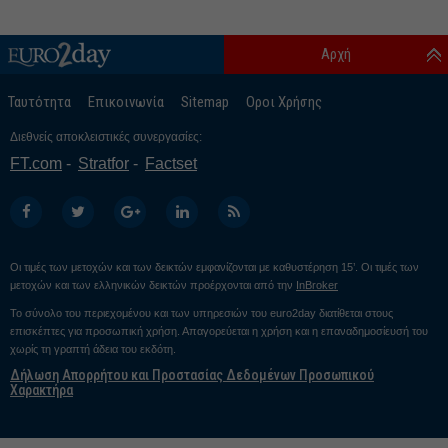
Αρχή
Ταυτότητα
Επικοινωνία
Sitemap
Οροι Χρήσης
Διεθνείς αποκλειστικές συνεργασίες:
FT.com
Stratfor
Factset
Οι τιμές των μετοχών και των δεικτών εμφανίζονται με καθυστέρηση 15’. Οι τιμές των
μετοχών και των ελληνικών δεικτών προέρχονται από την
InBroker
Το σύνολο του περιεχομένου και των υπηρεσιών του euro2day διατίθεται στους
επισκέπτες για προσωπική χρήση. Απαγορεύεται η χρήση και η επαναδημοσίευσή του
χωρίς τη γραπτή άδεια του εκδότη.
Δήλωση Απορρήτου και Προστασίας Δεδομένων Προσωπικού
Χαρακτήρα