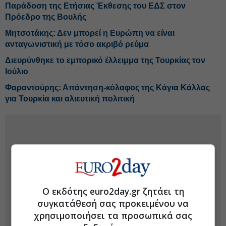
Παράδοση της Ετήσιας Έκθεσης του ΕΔΣ στον
Πρόεδρο της Βουλής
Μητσοτάκης: Δεν μπορεί η Ευρώπη να είναι
ανταγωνιστική με τόσο ακριβό ρεύμα
Διευρύνθηκε το εμπορικό έλλειμμα της Τουρκίας τον
Ιούλιο
Φαραντούρης: Απάντηση-κόλαφος της Κάγια Κάλλας
για Τουρκία και αλιευτική πολιτική
Ο εκδότης euro2day.gr ζητάει τη
συγκατάθεσή σας προκειμένου να
χρησιμοποιήσει τα προσωπικά σας