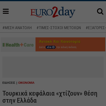
#ΜΕΣΗ ΑΝΑΤΟΛΗ
#ΤΙΜΕΣ-ΣΤΟΧΟΙ ΜΕΤΟΧΩΝ
#ΕΞΑΓΟΡΕΣ
Δείτε
εδώ
την ειδική έκδοση
ΕΙΔΗΣΕΙΣ
ΟΙΚΟΝΟΜΙΑ
Τουρκικά κεφάλαια «χτίζουν» θέση
στην Ελλάδα