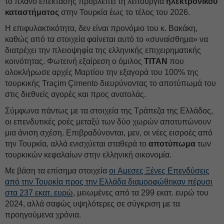
το πλάνο επέκτασης προβλέπει τη λειτουργία
ηλεκτρονικού
καταστήματος
στην Τουρκία έως το τέλος του 2026.
Η επιφυλακτικότητα, δεν είναι προνόμιο του κ. Βακάκη,
καθώς από τα στοιχεία φαίνεται αυτό το «συναίσθημα» να
διατρέχει την πλειοψηφία της ελληνικής επιχειρηματικής
κοινότητας. Φωτεινή εξαίρεση ο όμιλος
ΤIΤΑΝ
που
ολοκλήρωσε αρχές Μαρτίου την εξαγορά του 100% της
τουρκικής Traçim Çimento διευρύνοντας το αποτύπωμά του
στις διεθνείς αγορές και προς ανατολάς.
Σύμφωνα πάντως με τα στοιχεία της Tράπεζα της Ελλάδος,
οι επενδυτικές ροές μεταξύ των δύο χωρών αποτυπώνουν
μια άνιση σχέση. Eπιβραδύνονται, μεν, οι νέες εισροές από
την Τουρκία, αλλά ενισχύεται σταθερά το
αποτύπωμα
των
τουρκικών κεφαλαίων στην ελληνική οικονομία.
Με βάση τα επίσημα στοιχεία
οι Αμεσες Ξένες Επενδύσεις
από την Τουρκία προς την Ελλάδα διαμορφώθηκαν πέρυσι
στα 237 εκατ. ευρώ
, μειωμένες από τα 299 εκατ. ευρώ του
2024, αλλά σαφώς υψηλότερες σε σύγκριση με τα
προηγούμενα χρόνια.