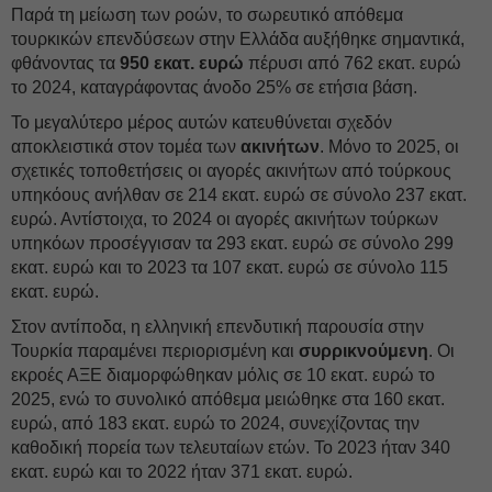
Παρά τη μείωση των ροών, το σωρευτικό απόθεμα
τουρκικών επενδύσεων στην Ελλάδα αυξήθηκε σημαντικά,
φθάνοντας τα
950 εκατ. ευρώ
πέρυσι από 762 εκατ. ευρώ
το 2024, καταγράφοντας άνοδο 25% σε ετήσια βάση.
Το μεγαλύτερο μέρος αυτών κατευθύνεται σχεδόν
αποκλειστικά στον τομέα των
ακινήτων
. Μόνο το 2025, οι
σχετικές τοποθετήσεις οι αγορές ακινήτων από τούρκους
υπηκόους ανήλθαν σε 214 εκατ. ευρώ σε σύνολο 237 εκατ.
ευρώ. Αντίστοιχα, το 2024 οι αγορές ακινήτων τούρκων
υπηκόων προσέγγισαν τα 293 εκατ. ευρώ σε σύνολο 299
εκατ. ευρώ και το 2023 τα 107 εκατ. ευρώ σε σύνολο 115
εκατ. ευρώ.
Στον αντίποδα, η ελληνική επενδυτική παρουσία στην
Τουρκία παραμένει περιορισμένη και
συρρικνούμενη
. Οι
εκροές ΑΞΕ διαμορφώθηκαν μόλις σε 10 εκατ. ευρώ το
2025, ενώ το συνολικό απόθεμα μειώθηκε στα 160 εκατ.
ευρώ, από 183 εκατ. ευρώ το 2024, συνεχίζοντας την
καθοδική πορεία των τελευταίων ετών. Το 2023 ήταν 340
εκατ. ευρώ και το 2022 ήταν 371 εκατ. ευρώ.