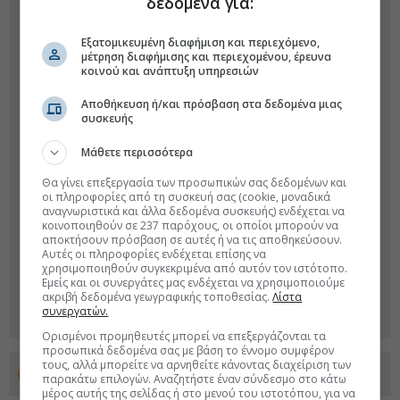
δεδομένα για:
Εξατομικευμένη διαφήμιση και περιεχόμενο,
μέτρηση διαφήμισης και περιεχομένου, έρευνα
κοινού και ανάπτυξη υπηρεσιών
Αποθήκευση ή/και πρόσβαση στα δεδομένα μιας
συσκευής
Μάθετε περισσότερα
Θα γίνει επεξεργασία των προσωπικών σας δεδομένων και
οι πληροφορίες από τη συσκευή σας (cookie, μοναδικά
αναγνωριστικά και άλλα δεδομένα συσκευής) ενδέχεται να
κοινοποιηθούν σε 237 παρόχους, οι οποίοι μπορούν να
αποκτήσουν πρόσβαση σε αυτές ή να τις αποθηκεύσουν.
Αυτές οι πληροφορίες ενδέχεται επίσης να
χρησιμοποιηθούν συγκεκριμένα από αυτόν τον ιστότοπο.
Εμείς και οι συνεργάτες μας ενδέχεται να χρησιμοποιούμε
ακριβή δεδομένα γεωγραφικής τοποθεσίας.
Λίστα
συνεργατών.
Ορισμένοι προμηθευτές μπορεί να επεξεργάζονται τα
προσωπικά δεδομένα σας με βάση το έννομο συμφέρον
τους, αλλά μπορείτε να αρνηθείτε κάνοντας διαχείριση των
Προσθέστε το euro2day.gr στο Discover
παρακάτω επιλογών. Αναζητήστε έναν σύνδεσμο στο κάτω
μέρος αυτής της σελίδας ή στο μενού του ιστοτόπου, για να