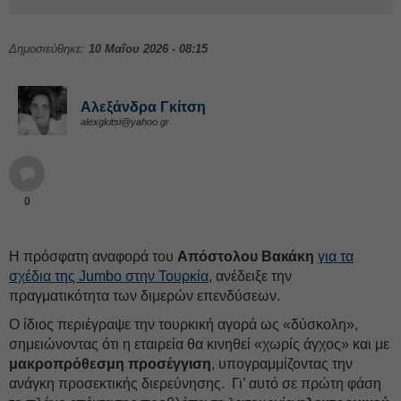
Δημοσιεύθηκε:
10 Μαΐου 2026 - 08:15
Αλεξάνδρα Γκίτση
alexgkitsi@yahoo.gr
0
Η πρόσφατη αναφορά του
Απόστολου Βακάκη
για τα
σχέδια της Jumbο στην Τουρκία
, ανέδειξε την
πραγματικότητα των διμερών επενδύσεων.
Ο ίδιος περιέγραψε την τουρκική αγορά ως «δύσκολη»,
σημειώνοντας ότι η εταιρεία θα κινηθεί «χωρίς άγχος» και με
μακροπρόθεσμη προσέγγιση
, υπογραμμίζοντας την
ανάγκη προσεκτικής διερεύνησης. Γι’ αυτό σε πρώτη φάση