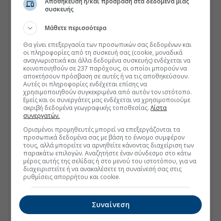
Αποθήκευση ή/και πρόσβαση στα δεδομένα μιας
συσκευής
Μάθετε περισσότερα
Θα γίνει επεξεργασία των προσωπικών σας δεδομένων και
οι πληροφορίες από τη συσκευή σας (cookie, μοναδικά
αναγνωριστικά και άλλα δεδομένα συσκευής) ενδέχεται να
κοινοποιηθούν σε 237 παρόχους, οι οποίοι μπορούν να
αποκτήσουν πρόσβαση σε αυτές ή να τις αποθηκεύσουν.
Αυτές οι πληροφορίες ενδέχεται επίσης να
χρησιμοποιηθούν συγκεκριμένα από αυτόν τον ιστότοπο.
Εμείς και οι συνεργάτες μας ενδέχεται να χρησιμοποιούμε
ακριβή δεδομένα γεωγραφικής τοποθεσίας.
Λίστα
συνεργατών.
Ορισμένοι προμηθευτές μπορεί να επεξεργάζονται τα
προσωπικά δεδομένα σας με βάση το έννομο συμφέρον
τους, αλλά μπορείτε να αρνηθείτε κάνοντας διαχείριση των
παρακάτω επιλογών. Αναζητήστε έναν σύνδεσμο στο κάτω
μέρος αυτής της σελίδας ή στο μενού του ιστοτόπου, για να
διαχειριστείτε ή να ανακαλέσετε τη συναίνεσή σας στις
ρυθμίσεις απορρήτου και cookie.
Συναίνεση