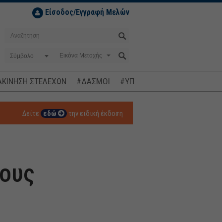
Είσοδος/Εγγραφή Μελών
Σύμβολο
ΚΙΝΗΣΗ ΣΤΕΛΕΧΩΝ
#ΔΑΣΜΟΙ
#ΥΠΟΚΛΟΠΕΣ
#ΠΛΗΘΩΡΙΣΜ
Δείτε
εδώ
την ειδική έκδοση
ους