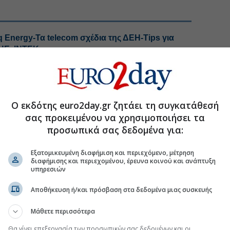
q Energy-Τα telecom σχέδια της ΔΕΗ-Tips για
ΜΗΕ, ΙΝΤΕΚ
στο GSI με την είσοδο της Meridiam
GSI το γαλλικό fund Meridiam
 σήμερα τις αντοχές του ηλεκτρικού δικτύου
Ο εκδότης euro2day.gr ζητάει τη συγκατάθεσή
σας προκειμένου να χρησιμοποιήσει τα
προσωπικά σας δεδομένα για:
.gr στο Discover
Εξατομικευμένη διαφήμιση και περιεχόμενο, μέτρηση
διαφήμισης και περιεχομένου, έρευνα κοινού και ανάπτυξη
υπηρεσιών
Αποθήκευση ή/και πρόσβαση στα δεδομένα μιας συσκευής
Μάθετε περισσότερα
Θα γίνει επεξεργασία των προσωπικών σας δεδομένων και οι