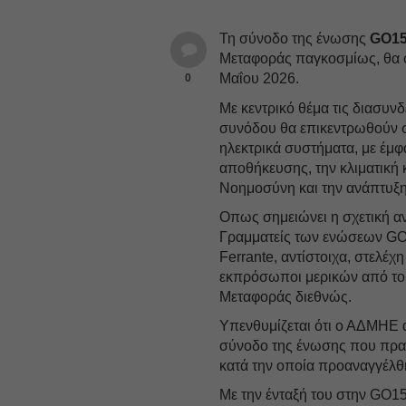
Τη σύνοδο της ένωσης
GO1
Μεταφοράς παγκοσμίως, θα φ
Μαΐου 2026.
0
Με κεντρικό θέμα τις διασυνδ
συνόδου θα επικεντρωθούν στι
ηλεκτρικά συστήματα, με έμφ
αποθήκευσης, την κλιματική κ
Νοημοσύνη και την ανάπτυξη
Οπως σημειώνει η σχετική α
Γραμματείς των ενώσεων GO
Ferrante, αντίστοιχα, στελέ
εκπρόσωποι μερικών από το
Μεταφοράς διεθνώς.
Υπενθυμίζεται ότι ο ΑΔΜΗΕ 
σύνοδο της ένωσης που πρα
κατά την οποία προαναγγέλθ
Με την ένταξή του στην GO15