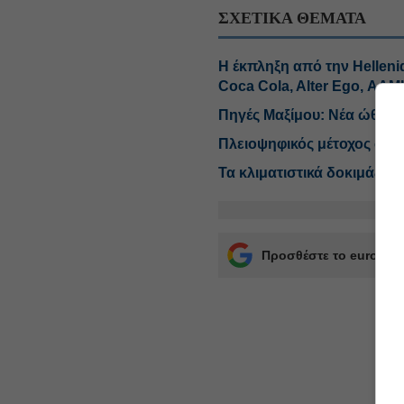
ΣΧΕΤΙΚΑ ΘΕΜΑΤΑ
H έκπληξη από την Helleni
Coca Cola, Alter Ego, ΑΔ
Πηγές Μαξίμου: Νέα ώθηση 
Πλειοψηφικός μέτοχος στο 
Τα κλιματιστικά δοκιμάζουν
Προσθέστε το euro2day