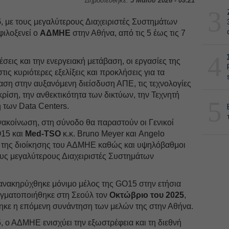
Δημοσιεύθηκε:
5 Μαΐου 2026 - 09:21
3
5
, με τους μεγαλύτερους Διαχειριστές Συστημάτων
ιλοξενεί ο
ΑΔΜΗΕ
στην Αθήνα, από τις 5 έως τις 7
4
έσεις και την ενεργειακή μετάβαση, οι εργασίες της
ς κυριότερες εξελίξεις και προκλήσεις για τα
αση στην αυξανόμενη διείσδυση ΑΠΕ, τις τεχνολογίες
ρίση, την ανθεκτικότητα των δικτύων, την Τεχνητή
5
 των Data Centers.
νακοίνωση, στη σύνοδο θα παραστούν οι Γενικοί
15 και
Med-TSO
κ.κ. Bruno Meyer και Angelo
χη της διοίκησης του ΑΔΜΗΕ καθώς και υψηλόβαθμοι
υς μεγαλύτερους Διαχειριστές Συστημάτων
ανακηρύχθηκε μόνιμο μέλος της GO15 στην ετήσια
γματοποιήθηκε στη Σεούλ τον
Οκτώβριο του 2025
,
ηκε η επόμενη συνάντηση των μελών της στην Αθήνα.
, ο ΑΔΜΗΕ ενισχύει την εξωστρέφεια και τη διεθνή