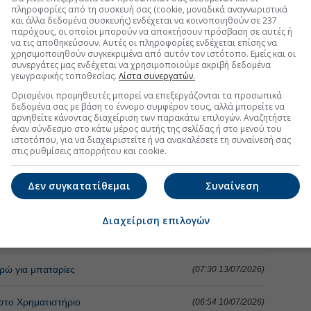
πληροφορίες από τη συσκευή σας (cookie, μοναδικά αναγνωριστικά
και άλλα δεδομένα συσκευής) ενδέχεται να κοινοποιηθούν σε 237
παρόχους, οι οποίοι μπορούν να αποκτήσουν πρόσβαση σε αυτές ή
να τις αποθηκεύσουν. Αυτές οι πληροφορίες ενδέχεται επίσης να
χρησιμοποιηθούν συγκεκριμένα από αυτόν τον ιστότοπο. Εμείς και οι
συνεργάτες μας ενδέχεται να χρησιμοποιούμε ακριβή δεδομένα
γεωγραφικής τοποθεσίας.
Λίστα συνεργατών.
Ορισμένοι προμηθευτές μπορεί να επεξεργάζονται τα προσωπικά
δεδομένα σας με βάση το έννομο συμφέρον τους, αλλά μπορείτε να
αρνηθείτε κάνοντας διαχείριση των παρακάτω επιλογών. Αναζητήστε
έναν σύνδεσμο στο κάτω μέρος αυτής της σελίδας ή στο μενού του
ιστοτόπου, για να διαχειριστείτε ή να ανακαλέσετε τη συναίνεσή σας
στις ρυθμίσεις απορρήτου και cookie.
Δεν συγκατατίθεμαι
Συναίνεση
τη Μετοχή
Περισσότερα για
Διαχείριση επιλογών
ην είσοδο της Meridiam
(17:53 05/08/2026)
υρώ για μπαταρίες
(07:30 13/07/2026)
 στο Χρηματιστήριο
(06:54 10/07/2026)