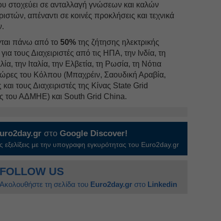
υ στοχεύει σε ανταλλαγή γνώσεων και καλών
ριστών, απέναντι σε κοινές προκλήσεις και τεχνικά
ν.
ονται πάνω από το
50%
της ζήτησης ηλεκτρικής
για τους Διαχειριστές από τις ΗΠΑ, την Ινδία, τη
λία, την Ιταλία, την Ελβετία, τη Ρωσία, τη Νότια
 χώρες του Κόλπου (Μπαχρέιν, Σαουδική Αραβία,
και τους Διαχειριστές της Κίνας State Grid
ος του ΑΔΜΗΕ) και South Grid China.
uro2day.gr
στο
Google Discover!
 εξελίξεις με την υπογραφη εγκυρότητας του Euro2day.gr
FOLLOW US
Ακολουθήστε τη σελίδα του
Euro2day.gr
στο
Linkedin