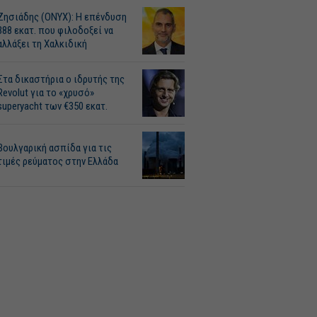
Ζησιάδης (ONYX): Η επένδυση
388 εκατ. που φιλοδοξεί να
αλλάξει τη Χαλκιδική
Στα δικαστήρια ο ιδρυτής της
Revolut για το «χρυσό»
superyacht των €350 εκατ.
Βουλγαρική ασπίδα για τις
τιμές ρεύματος στην Ελλάδα