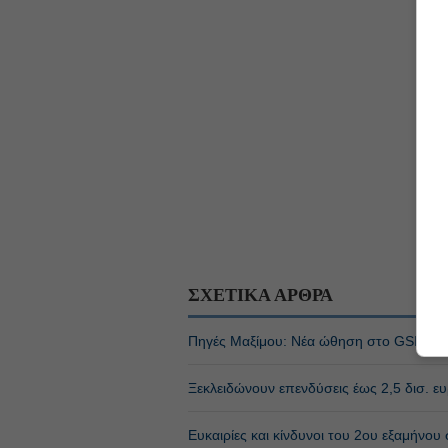
ΣΧΕΤΙΚΑ ΑΡΘΡΑ
Πηγές Μαξίμου: Νέα ώθηση στο GSI με τ
Ξεκλειδώνουν επενδύσεις έως 2,5 δισ. ε
Ευκαιρίες και κίνδυνοι του 2ου εξαμήνου