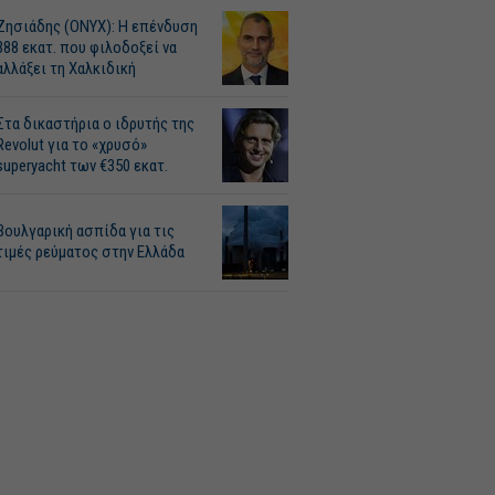
Ζησιάδης (ONYX): Η επένδυση
388 εκατ. που φιλοδοξεί να
αλλάξει τη Χαλκιδική
Στα δικαστήρια ο ιδρυτής της
Revolut για το «χρυσό»
superyacht των €350 εκατ.
Βουλγαρική ασπίδα για τις
τιμές ρεύματος στην Ελλάδα