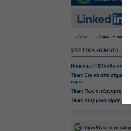
#Τιτάν
#Ομιλος Ηρακλής
ΣΧΕΤΙΚΑ ΘΕΜΑΤΑ
Ηρακλής: Η Ελλάδα στις α
Titan: Ξεκινά από σήμερα
ευρώ
Titan: Πώς οι εξαγορές αν
Titan: Αυξημένα κέρδη 153,
Προσθέστε το euro2day