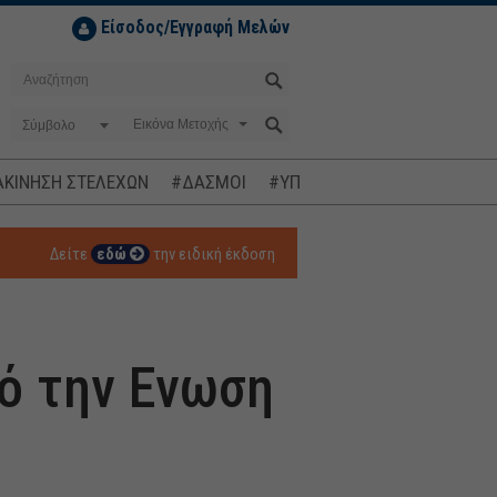
Είσοδος/Εγγραφή Μελών
Σύμβολο
ΚΙΝΗΣΗ ΣΤΕΛΕΧΩΝ
#ΔΑΣΜΟΙ
#ΥΠΟΚΛΟΠΕΣ
#ΠΛΗΘΩΡΙΣΜ
Δείτε
εδώ
την ειδική έκδοση
πό την Ενωση