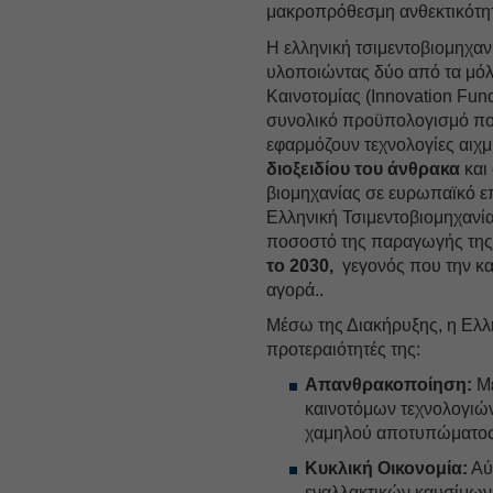
μακροπρόθεσμη ανθεκτικότητ
Η ελληνική τσιμεντοβιομηχανί
υλοποιώντας δύο από τα μόλ
Καινοτομίας (Innovation Fun
συνολικό προϋπολογισμό πο
εφαρμόζουν τεχνολογίες αιχ
διοξειδίου του άνθρακα
και
βιομηχανίας σε ευρωπαϊκό ε
Ελληνική Τσιμεντοβιομηχανία
ποσοστό της παραγωγής της
το 2030,
γεγονός που την κ
αγορά..
Μέσω της Διακήρυξης, η Ελλη
προτεραιότητές της:
Απανθρακοποίηση:
Με
καινοτόμων τεχνολογιώ
χαμηλού αποτυπώματο
Κυκλική Οικονομία:
Αύ
εναλλακτικών καυσίμων