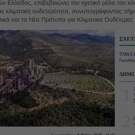
 Ελλάδος, επιβεβαιώνει τον ηγετικό ρόλο του κλ
με κλιματική ουδετερότητα, συνυπογράφοντας σήμε
ικά και τα Νέα Πρότυπα για Κλιματικά Ουδέτερες 
ΣΧΕΤ
TITAN S.A
Προσθήκη
ΔΗΜΟ
1
2