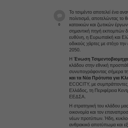
Το τσιμέντο αποτελεί ένα ανα
πολιτισμό, αποτελώντας το 
κατοικιών και ζωτικών έργω
0
σημαντική πηγή εκπομπών δι
ευθύνη, η Ευρωπαϊκή και Ελλ
οδικούς χάρτες με στόχο την
2050.
Η
Ένωση Τσιμεντοβιομηχ
κλάδου στην εθνική προσπάθε
συνυπογράφοντας σήμερα τη
και τα Νέα Πρότυπα για Κλ
ECOCITY, με συμπράττοντες 
Ελλάδος, τη Περιφέρεια Κεντ
ΕΕΔΣΑ.
Η στρατηγική του κλάδου μας
οικονομία και τον επαναπρο
νέων προτύπων. Ήδη, κυκλοφ
ανθρακικό αποτύπωμα και εξα