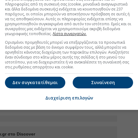
πληροφορίες από τη συσκευή σας (cookie, μοναδικά αναγνωριστικά
και άλλα δεδομένα συσκευής) ενδέχεται να κοινοποιηθούν σε 237
παρόχους, οι οποίοι μπορούν να αποκτήσουν πρόσβαση σε αυτές ή
FOLLOW US
να τις αποθηκεύσουν. Αυτές οι πληροφορίες ενδέχεται επίσης να
Ακολουθήστε τη σελίδα του
χρησιμοποιηθούν συγκεκριμένα από αυτόν τον ιστότοπο. Εμείς και οι
Euro2day.gr
στο
Linkedin
συνεργάτες μας ενδέχεται να χρησιμοποιούμε ακριβή δεδομένα
γεωγραφικής τοποθεσίας.
Λίστα συνεργατών.
Ορισμένοι προμηθευτές μπορεί να επεξεργάζονται τα προσωπικά
δεδομένα σας με βάση το έννομο συμφέρον τους, αλλά μπορείτε να
αρνηθείτε κάνοντας διαχείριση των παρακάτω επιλογών. Αναζητήστε
έναν σύνδεσμο στο κάτω μέρος αυτής της σελίδας ή στο μενού του
ιστοτόπου, για να διαχειριστείτε ή να ανακαλέσετε τη συναίνεσή σας
στις ρυθμίσεις απορρήτου και cookie.
γορές που οδηγούν την ανάπτυξη της Holcim
 πρόγραμα επαναγοράς ιδίων μετοχών 20 εκατ.
Δεν συγκατατίθεμαι
Συναίνεση
εβάζουν τον πήχη για το 2026
Διαχείριση επιλογών
2 εκατ. ευρώ, έσοδα 1,42 δισ. στο εξάμηνο
.gr στο Discover