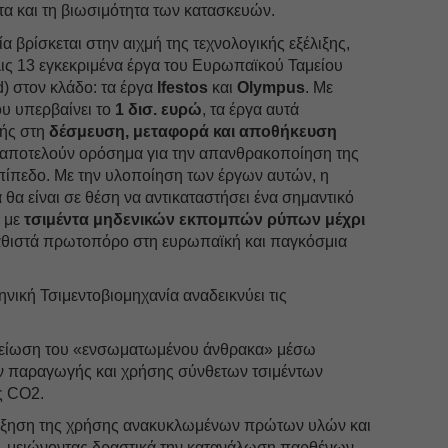
α και τη βιωσιμότητα των κατασκευών.
α βρίσκεται στην αιχμή της τεχνολογικής εξέλιξης,
ις 13 εγκεκριμένα έργα του Ευρωπαϊκού Ταμείου
d) στον κλάδο: τα έργα
Ifestos
και
Olympus
. Με
υ υπερβαίνει το
1 δισ. ευρώ
, τα έργα αυτά
μής στη
δέσμευση, μεταφορά και αποθήκευση
 αποτελούν ορόσημα για την απανθρακοποίηση της
πίπεδο. Με την υλοποίηση των έργων αυτών, η
 θα είναι σε θέση να αντικαταστήσει ένα σημαντικό
 με
τσιμέντα μηδενικών εκπομπών ρύπων μέχρι
αθιστά πρωτοπόρο στη ευρωπαϊκή και παγκόσμια
νική Τσιμεντοβιομηχανία αναδεικνύει τις
ίωση του «ενσωματωμένου άνθρακα» μέσω
ν παραγωγής και χρήσης σύνθετων τσιμέντων
ς CO2.
ξηση της χρήσης ανακυκλωμένων πρώτων υλών και
, μειώνοντας δραστικά την κατανάλωση παρθένων