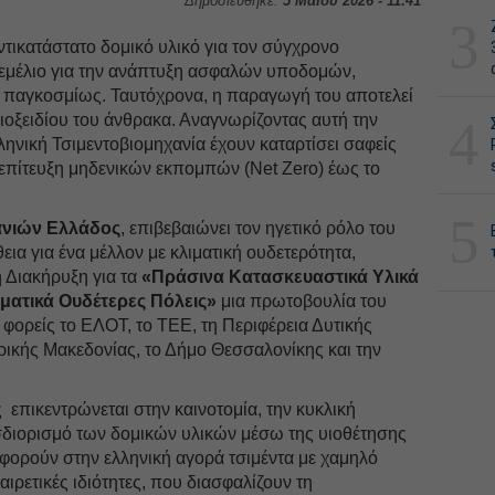
Δημοσιεύθηκε:
5 Μαΐου 2026 - 11:41
3
ντικατάστατο δομικό υλικό για τον σύγχρονο
θεμέλιο για την ανάπτυξη ασφαλών υποδομών,
ν παγκοσμίως. Ταυτόχρονα, η παραγωγή του αποτελεί
οξειδίου του άνθρακα. Αναγνωρίζοντας αυτή την
4
ηνική Τσιμεντοβιομηχανία έχουν καταρτίσει σαφείς
 επίτευξη μηδενικών εκπομπών (Net Zero) έως το
5
ανιών Ελλάδος
, επιβεβαιώνει τον ηγετικό ρόλο του
ια για ένα μέλλον με κλιματική ουδετερότητα,
 Διακήρυξη για τα
«Πράσινα Κατασκευαστικά Υλικά
ιματικά Ουδέτερες Πόλεις»
μια πρωτοβουλία του
φορείς το ΕΛΟΤ, το ΤΕΕ, τη Περιφέρεια Δυτικής
ρικής Μακεδονίας, το Δήμο Θεσσαλονίκης και την
 επικεντρώνεται στην καινοτομία, την κυκλική
σδιορισμό των δομικών υλικών μέσω της υιοθέτησης
ορούν στην ελληνική αγορά τσιμέντα με χαμηλό
ιρετικές ιδιότητες, που διασφαλίζουν τη