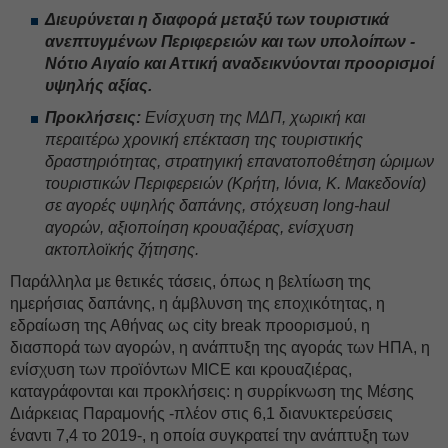
Διευρύνεται η διαφορά μεταξύ των τουριστικά
ανεπτυγμένων Περιφερειών και των υπολοίπων -
Νότιο Αιγαίο και Αττική αναδεικνύονται προορισμοί
υψηλής αξίας.
Προκλήσεις:
Ε
νίσχυση της ΜΔΠ, χωρική και
περαιτέρω χρονική επέκταση της τουριστικής
δραστηριότητας, στρατηγική επανατοποθέτηση ώριμων
τουριστικών Περιφερειών (Κρήτη, Ιόνια, Κ. Μακεδονία)
σε αγορές υψηλής δαπάνης, στόχευση long-haul
αγορών, αξιοποίηση κρουαζιέρας, ενίσχυση
ακτοπλοϊκής ζήτησης.
Παράλληλα με θετικές τάσεις, όπως η βελτίωση της
ημερήσιας δαπάνης, η άμβλυνση της εποχικότητας, η
εδραίωση της Αθήνας ως city break προορισμού, η
διασπορά των αγορών, η ανάπτυξη της αγοράς των ΗΠΑ, η
ενίσχυση των προϊόντων MICE και κρουαζιέρας,
καταγράφονται και προκλήσεις: η συρρίκνωση της Μέσης
Διάρκειας Παραμονής -πλέον στις 6,1 διανυκτερεύσεις
έναντι 7,4 το 2019-, η οποία συγκρατεί την ανάπτυξη των