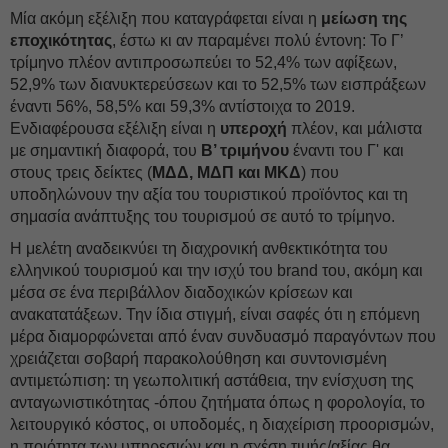
Μία ακόμη εξέλιξη που καταγράφεται είναι η
μείωση της
εποχικότητας
, έστω κι αν παραμένει πολύ έντονη: Το Γ’
τρίμηνο πλέον αντιπροσωπεύει το 52,4% των αφίξεων,
52,9% των διανυκτερεύσεων και το 52,5% των εισπράξεων
έναντι 56%, 58,5% και 59,3% αντίστοιχα το 2019.
Ενδιαφέρουσα εξέλιξη είναι η
υπεροχή
πλέον, και μάλιστα
με σημαντική διαφορά, του
Β’ τριμήνου
έναντι του Γ' και
στους τρεις δείκτες (
ΜΔΔ, ΜΔΠ και ΜΚΔ
) που
υποδηλώνουν την αξία του τουριστικού προϊόντος και τη
σημασία ανάπτυξης του τουρισμού σε αυτό το τρίμηνο.
Η μελέτη αναδεικνύει τη διαχρονική ανθεκτικότητα του
ελληνικού τουρισμού και την ισχύ του brand του, ακόμη και
μέσα σε ένα περιβάλλον διαδοχικών κρίσεων και
ανακατατάξεων. Την ίδια στιγμή, είναι σαφές ότι η επόμενη
μέρα διαμορφώνεται από έναν συνδυασμό παραγόντων που
χρειάζεται σοβαρή παρακολούθηση και συντονισμένη
αντιμετώπιση: τη γεωπολιτική αστάθεια, την ενίσχυση της
ανταγωνιστικότητας -όπου ζητήματα όπως η φορολογία, το
λειτουργικό κόστος, οι υποδομές, η διαχείριση προορισμών,
η ποιότητα των υπηρεσιών και η σχέση τιμής/αξίας θα