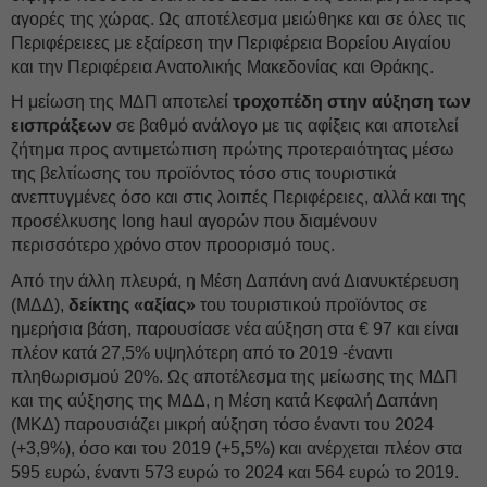
αγορές της χώρας. Ως αποτέλεσμα μειώθηκε και σε όλες τις
Περιφέρειεες με εξαίρεση την Περιφέρεια Βορείου Αιγαίου
και την Περιφέρεια Ανατολικής Μακεδονίας και Θράκης.
Η μείωση της ΜΔΠ αποτελεί
τροχοπέδη στην αύξηση των
εισπράξεων
σε βαθμό ανάλογο με τις αφίξεις και αποτελεί
ζήτημα προς αντιμετώπιση πρώτης προτεραιότητας μέσω
της βελτίωσης του προϊόντος τόσο στις τουριστικά
ανεπτυγμένες όσο και στις λοιπές Περιφέρειες, αλλά και της
προσέλκυσης long haul αγορών που διαμένουν
περισσότερο χρόνο στον προορισμό τους.
Από την άλλη πλευρά, η Μέση Δαπάνη ανά Διανυκτέρευση
(ΜΔΔ),
δείκτης «αξίας»
του τουριστικού προϊόντος σε
ημερήσια βάση, παρουσίασε νέα αύξηση στα € 97 και είναι
πλέον κατά 27,5% υψηλότερη από το 2019 -έναντι
πληθωρισμού 20%. Ως αποτέλεσμα της μείωσης της ΜΔΠ
και της αύξησης της ΜΔΔ, η Μέση κατά Κεφαλή Δαπάνη
(ΜΚΔ) παρουσιάζει μικρή αύξηση τόσο έναντι του 2024
(+3,9%), όσο και του 2019 (+5,5%) και ανέρχεται πλέον στα
595 ευρώ, έναντι 573 ευρώ το 2024 και 564 ευρώ το 2019.