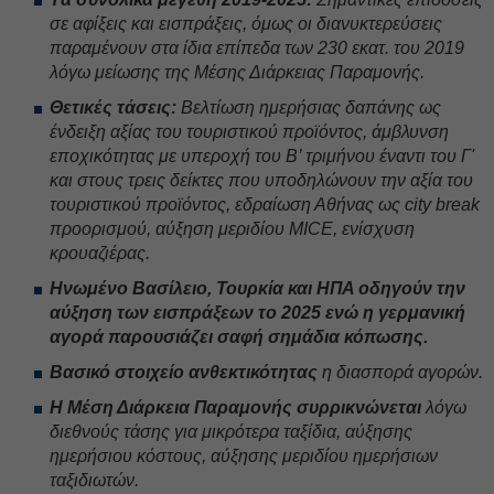
σε αφίξεις και εισπράξεις, όμως οι διανυκτερεύσεις
παραμένουν στα ίδια επίπεδα των 230 εκατ. του 2019
λόγω μείωσης της Μέσης Διάρκειας Παραμονής.
Θετικές τάσεις:
Βελτίωση ημερήσιας δαπάνης ως
ένδειξη αξίας του τουριστικού προϊόντος, άμβλυνση
εποχικότητας με υπεροχή του Β’ τριμήνου έναντι του Γ'
και στους τρεις δείκτες που υποδηλώνουν την αξία του
τουριστικού προϊόντος,
εδραίωση Αθήνας ως
city
break
προορισμού, αύξηση μεριδίου
MICE
, ενίσχυση
κρουαζιέρας.
Ηνωμένο Βασίλειο, Τουρκία και ΗΠΑ οδηγούν την
αύξηση των εισπράξεων το 2025 ενώ η γερμανική
αγορά παρουσιάζει σαφή σημάδια κόπωσης.
Βασικό στοιχείο ανθεκτικότητας
η διασπορά αγορών.
Η Μέση Διάρκεια Παραμονής
συρρικνώνεται
λόγω
διεθνούς τάσης για μικρότερα ταξίδια, αύξησης
ημερήσιου κόστους, αύξησης μεριδίου ημερήσιων
ταξιδιωτών.