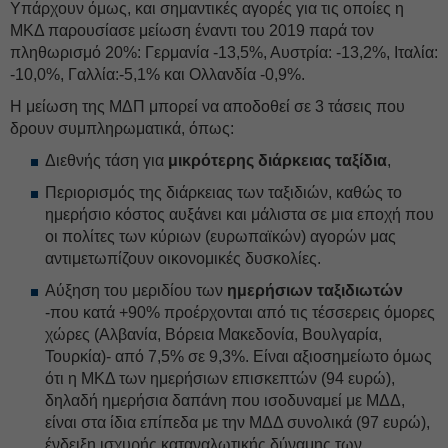
Υπάρχουν όμως, και σημαντικές αγορές για τις οποίες η
ΜΚΔ παρουσίασε μείωση έναντι του 2019 παρά τον
πληθωρισμό 20%: Γερμανία -13,5%, Αυστρία: -13,2%, Ιταλία:
-10,0%, Γαλλία:-5,1% και Ολλανδία -0,9%.
Η μείωση της ΜΔΠ μπορεί να αποδοθεί σε 3 τάσεις που
δρουν συμπληρωματικά, όπως:
Διεθνής τάση για
μικρότερης διάρκειας ταξίδια
,
Περιορισμός της διάρκειας των ταξιδιών, καθώς το
ημερήσιο κόστος αυξάνει και μάλιστα σε μια εποχή που
οι πολίτες των κύριων (ευρωπαϊκών) αγορών μας
αντιμετωπίζουν οικονομικές δυσκολίες.
Αύξηση του μεριδίου των
ημερήσιων ταξιδιωτών
-που κατά +90% προέρχονται από τις τέσσερεις όμορες
χώρες (Αλβανία, Βόρεια Μακεδονία, Βουλγαρία,
Τουρκία)- από 7,5% σε 9,3%. Είναι αξιοσημείωτο όμως
ότι η ΜΚΔ των ημερήσιων επισκεπτών (94 ευρώ),
δηλαδή ημερήσια δαπάνη που ισοδυναμεί με ΜΔΔ,
είναι στα ίδια επίπεδα με την ΜΔΔ συνολικά (97 ευρώ),
ένδειξη ισχυρής καταναλωτικής δύναμης των