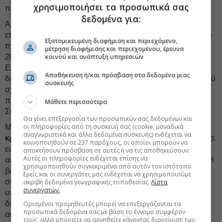
χρησιμοποιήσει τα προσωπικά σας
προκλήσεις που παρατηρούνται ευρύτερα.
δεδομένα για:
Αρχικά, καταγράφεται αύξηση του μεριδίου των
επαγγελματικών ταξιδιών από 5% σε 7% του συνόλου, που
Εξατομικευμένη διαφήμιση και περιεχόμενο,
προήλθε από αύξησή τους κατά +76% μεταξύ 2019 και
μέτρηση διαφήμισης και περιεχομένου, έρευνα
κοινού και ανάπτυξη υπηρεσιών
2025. Η τάση αυτή αντανακλά τη σταδιακή εδραίωση της
Ελλάδας ως προορισμού
MICE
αναδεικνύοντας τις
Αποθήκευση ή/και πρόσβαση στα δεδομένα μιας
δυνατότητες περαιτέρω ανάπτυξης με τη δημιουργία εθνικού
συσκευής
σχεδίου ανάπτυξης τουρισμού MICE -αλλά και live tourism-
που θα περιλαμβάνει και την ανάπτυξη Διεθνούς
Μάθετε περισσότερα
Συνεδριακού Κέντρου στην Αθήνα.
Θα γίνει επεξεργασία των προσωπικών σας δεδομένων και
οι πληροφορίες από τη συσκευή σας (cookie, μοναδικά
Μία ακόμη τάση σχετίζεται με την ενίσχυση της
αναγνωριστικά και άλλα δεδομένα συσκευής) ενδέχεται να
κρουαζιέρας
, από μισό δισ. ευρώ έσοδα το 2019 σε ένα δισ.
κοινοποιηθούν σε 237 παρόχους, οι οποίοι μπορούν να
ευρώ το 2024 και το 2025, πιθανότατα λόγω αύξησης των
αποκτήσουν πρόσβαση σε αυτές ή να τις αποθηκεύσουν.
Αυτές οι πληροφορίες ενδέχεται επίσης να
απευθείας αεροπορικών συνδέσεων του ΔΑΑ με τις ΗΠΑ. Η
χρησιμοποιηθούν συγκεκριμένα από αυτόν τον ιστότοπο.
βελτίωση της εμπορικής υποδομής των λιμένων, σε
Εμείς και οι συνεργάτες μας ενδέχεται να χρησιμοποιούμε
συνδυασμό με την ανάπτυξη τουριστικών εμπειριών και
ακριβή δεδομένα γεωγραφικής τοποθεσίας.
Λίστα
συνεργατών.
υπηρεσιών εξυπηρέτησης στο πλαίσιο ολοκληρωμένης
διαχείρισης προορισμών, αποτελεί ζητούμενο για την
Ορισμένοι προμηθευτές μπορεί να επεξεργάζονται τα
προσωπικά δεδομένα σας με βάση το έννομο συμφέρον
αύξηση της δαπάνης ανά αποβίβαση και την τόνωση των
τους, αλλά μπορείτε να αρνηθείτε κάνοντας διαχείριση των