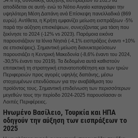
54% της συνολικής αύξησης εισπράξεων το 2025 να
αποδίδεται σε αυτή- ενώ το Νότιο Αιγαίο καταγράφει την
υψηλότερη Μέση Δαπάνη ανά Επίσκεψη πανελλαδικά (869
ευρώ). Αντίθετα, η Κρήτη εμφανίζει μείωση εισπράξεων -5%
παρά την αύξηση επισκέψεων, συνεχίζοντας μια τάση που
ξεκίνησε το 2024 (-12% vs 2023). Παρόμοια εικόνα
παρουσιάζουν τα Ιόνια Νησιά (-4,1% εισπράξεις έναντι +10%
σε επισκέψεις). Σημαντική μείωση διανυκτερεύσεων
παρουσιάζει η Κεντρική Μακεδονία (-8,6% έναντι του 2024,
-30,5% έναντι του 2019). Τα δεδομένα αυτά καθιστούν
επιτακτική τη στρατηγική επανατοποθέτηση και των τριών
Περιφερειών προς αγορές υψηλής δαπάνης, μέσω
στοχευμένων επενδύσεων για την αναβάθμιση του
προϊόντος τους. Σημαντική επιδείνωση των περισσότερων
μεγεθών τους την περίοδο 2024-2025 παρουσίασαν οι
Λοιπές Περιφέρειες.
Ηνωμένο Βασίλειο, Τουρκία και ΗΠΑ
οδηγούν την αύξηση των εισπράξεων το
2025