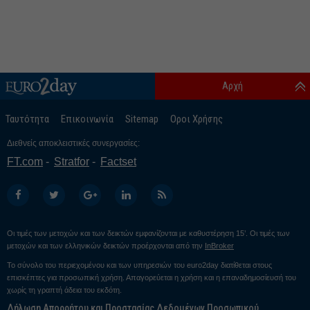
Αρχή
Ταυτότητα
Επικοινωνία
Sitemap
Οροι Χρήσης
Διεθνείς αποκλειστικές συνεργασίες:
FT.com
Stratfor
Factset
Οι τιμές των μετοχών και των δεικτών εμφανίζονται με καθυστέρηση 15’. Οι τιμές των
μετοχών και των ελληνικών δεικτών προέρχονται από την
InBroker
Το σύνολο του περιεχομένου και των υπηρεσιών του euro2day διατίθεται στους
επισκέπτες για προσωπική χρήση. Απαγορεύεται η χρήση και η επαναδημοσίευσή του
χωρίς τη γραπτή άδεια του εκδότη.
Δήλωση Απορρήτου και Προστασίας Δεδομένων Προσωπικού