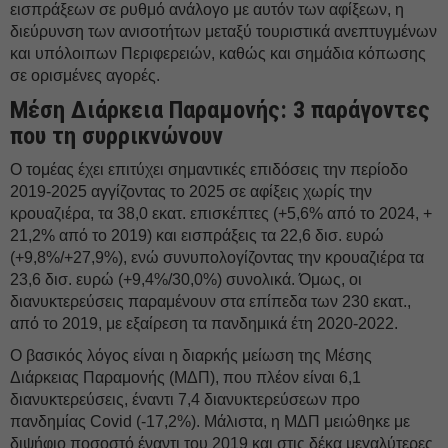
εισπράξεων σε ρυθμό ανάλογο με αυτόν των αφίξεων, η
διεύρυνση των ανισοτήτων μεταξύ τουριστικά ανεπτυγμένων
και υπόλοιπων Περιφερειών, καθώς και σημάδια κόπωσης
σε ορισμένες αγορές.
Μέση Διάρκεια Παραμονής: 3 παράγοντες
που τη συρρικνώνουν
Ο τομέας έχει επιτύχει σημαντικές επιδόσεις την περίοδο
2019-2025 αγγίζοντας το 2025 σε αφίξεις χωρίς την
κρουαζιέρα, τα 38,0 εκατ. επισκέπτες (+5,6% από το 2024, +
21,2% από το 2019) και εισπράξεις τα 22,6 δισ. ευρώ
(+9,8%/+27,9%), ενώ συνυπολογίζοντας την κρουαζιέρα τα
23,6 δισ. ευρώ (+9,4%/30,0%) συνολικά. Όμως, οι
διανυκτερεύσεις παραμένουν στα επίπεδα των 230 εκατ.,
από το 2019, με εξαίρεση τα πανδημικά έτη 2020-2022.
Ο βασικός λόγος είναι η διαρκής μείωση της Μέσης
Διάρκειας Παραμονής (ΜΔΠ), που πλέον είναι 6,1
διανυκτερεύσεις, έναντι 7,4 διανυκτερεύσεων προ
πανδημίας Covid (-17,2%). Μάλιστα, η ΜΔΠ μειώθηκε με
διψήφιο ποσοστό έναντι του 2019 και στις δέκα μεγαλύτερες