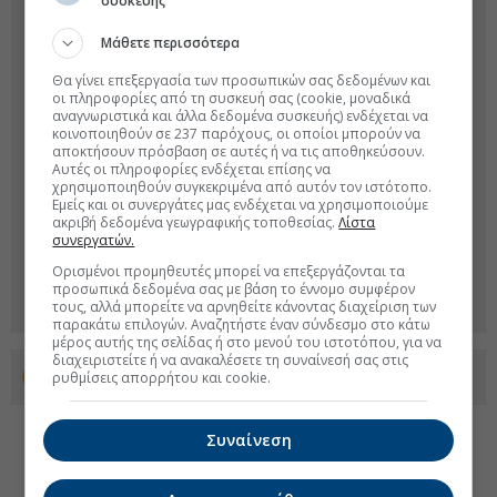
συσκευής
Μάθετε περισσότερα
Θα γίνει επεξεργασία των προσωπικών σας δεδομένων και
οι πληροφορίες από τη συσκευή σας (cookie, μοναδικά
αναγνωριστικά και άλλα δεδομένα συσκευής) ενδέχεται να
κοινοποιηθούν σε 237 παρόχους, οι οποίοι μπορούν να
αποκτήσουν πρόσβαση σε αυτές ή να τις αποθηκεύσουν.
Αυτές οι πληροφορίες ενδέχεται επίσης να
χρησιμοποιηθούν συγκεκριμένα από αυτόν τον ιστότοπο.
Εμείς και οι συνεργάτες μας ενδέχεται να χρησιμοποιούμε
ακριβή δεδομένα γεωγραφικής τοποθεσίας.
Λίστα
συνεργατών.
Ορισμένοι προμηθευτές μπορεί να επεξεργάζονται τα
προσωπικά δεδομένα σας με βάση το έννομο συμφέρον
τους, αλλά μπορείτε να αρνηθείτε κάνοντας διαχείριση των
παρακάτω επιλογών. Αναζητήστε έναν σύνδεσμο στο κάτω
μέρος αυτής της σελίδας ή στο μενού του ιστοτόπου, για να
διαχειριστείτε ή να ανακαλέσετε τη συναίνεσή σας στις
ρυθμίσεις απορρήτου και cookie.
Προσθέστε το euro2day.gr στο Discover
Συναίνεση