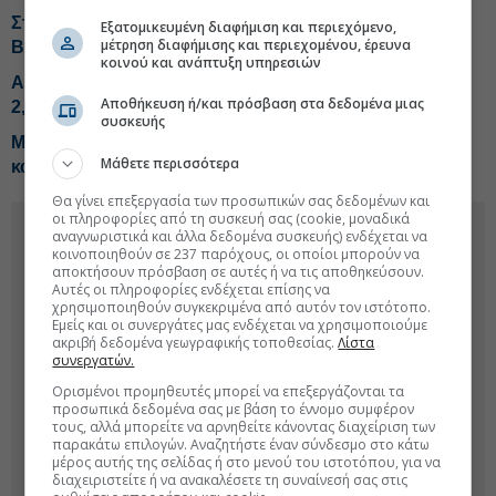
Στον ανακριτή οι δύο συλληφθέντες για τη φωτιά σε
Εξατομικευμένη διαφήμιση και περιεχόμενο,
μέτρηση διαφήμισης και περιεχομένου, έρευνα
Βοιωτία και Δυτική Αττική
κοινού και ανάπτυξη υπηρεσιών
AKTOR: Ισχυρό ενδιαφέρον για το ομόλογο, αγόρασε
Αποθήκευση ή/και πρόσβαση στα δεδομένα μιας
2,8 εκατ. μετοχές η Winex
συσκευής
Μυτιλήνη: Προφυλάκιση Τούρκου πλοιοκτήτη που
Μάθετε περισσότερα
κατηγορείται για διακίνηση κοκαΐνης
Θα γίνει επεξεργασία των προσωπικών σας δεδομένων και
οι πληροφορίες από τη συσκευή σας (cookie, μοναδικά
αναγνωριστικά και άλλα δεδομένα συσκευής) ενδέχεται να
κοινοποιηθούν σε 237 παρόχους, οι οποίοι μπορούν να
αποκτήσουν πρόσβαση σε αυτές ή να τις αποθηκεύσουν.
Αυτές οι πληροφορίες ενδέχεται επίσης να
χρησιμοποιηθούν συγκεκριμένα από αυτόν τον ιστότοπο.
Εμείς και οι συνεργάτες μας ενδέχεται να χρησιμοποιούμε
ακριβή δεδομένα γεωγραφικής τοποθεσίας.
Λίστα
συνεργατών.
Ορισμένοι προμηθευτές μπορεί να επεξεργάζονται τα
προσωπικά δεδομένα σας με βάση το έννομο συμφέρον
τους, αλλά μπορείτε να αρνηθείτε κάνοντας διαχείριση των
παρακάτω επιλογών. Αναζητήστε έναν σύνδεσμο στο κάτω
μέρος αυτής της σελίδας ή στο μενού του ιστοτόπου, για να
διαχειριστείτε ή να ανακαλέσετε τη συναίνεσή σας στις