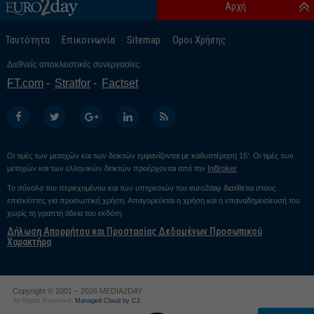
Αρχή
Ταυτότητα
Επικοινωνία
Sitemap
Οροι Χρήσης
Διεθνείς αποκλειστικές συνεργασίες:
FT.com
Stratfor
Factset
Οι τιμές των μετοχών και των δεικτών εμφανίζονται με καθυστέρηση 15’. Οι τιμές των
μετοχών και των ελληνικών δεικτών προέρχονται από την
InBroker
Το σύνολο του περιεχομένου και των υπηρεσιών του euro2day διατίθεται στους
επισκέπτες για προσωπική χρήση. Απαγορεύεται η χρήση και η επαναδημοσίευσή του
χωρίς τη γραπτή άδεια του εκδότη.
Δήλωση Απορρήτου και Προστασίας Δεδομένων Προσωπικού
Χαρακτήρα
Copyright © 2001 – 2026 MEDIA2DAY
All Rights Reserved.
Managed Cloud by C2