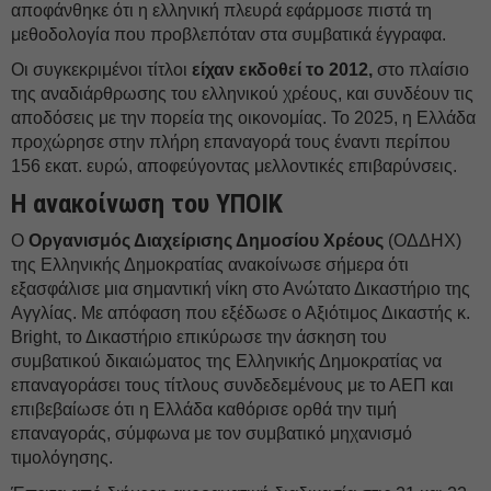
αποφάνθηκε ότι η ελληνική πλευρά εφάρμοσε πιστά τη
μεθοδολογία που προβλεπόταν στα συμβατικά έγγραφα.
Οι συγκεκριμένοι τίτλοι
είχαν εκδοθεί το 2012,
στο πλαίσιο
της αναδιάρθρωσης του ελληνικού χρέους, και συνδέουν τις
αποδόσεις με την πορεία της οικονομίας. Το 2025, η Ελλάδα
προχώρησε στην πλήρη επαναγορά τους έναντι περίπου
156 εκατ. ευρώ, αποφεύγοντας μελλοντικές επιβαρύνσεις.
Η ανακοίνωση του ΥΠΟΙΚ
Ο
Οργανισμός Διαχείρισης Δημοσίου Χρέους
(ΟΔΔΗΧ)
της Ελληνικής Δημοκρατίας ανακοίνωσε σήμερα ότι
εξασφάλισε μια σημαντική νίκη στο Ανώτατο Δικαστήριο της
Αγγλίας. Με απόφαση που εξέδωσε ο Αξιότιμος Δικαστής κ.
Bright, το Δικαστήριο επικύρωσε την άσκηση του
συμβατικού δικαιώματος της Ελληνικής Δημοκρατίας να
επαναγοράσει τους τίτλους συνδεδεμένους με το ΑΕΠ και
επιβεβαίωσε ότι η Ελλάδα καθόρισε ορθά την τιμή
επαναγοράς, σύμφωνα με τον συμβατικό μηχανισμό
τιμολόγησης.