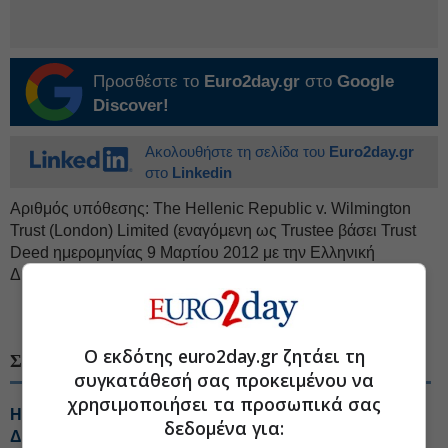
Προσθέστε το
Euro2day.gr
στο
Google
Discover!
Ακολουθήστε τη σελίδα του
Euro2day.gr
στο
Linkedin
Αριθμός υπόθεσης: The Hellenic Republic v. Wilmington
Trust (London) Limited (εναγόμενη ως Trustee βάσει Trust
Deed ημερομηνίας 9 Μαρτίου 2012 με την Ελληνική
Δημοκρατία) [2026] EWHC 1049 (Comm).
#Δικαιοσύνη
#Ελληνικά ομόλογα
Ο εκδότης euro2day.gr ζητάει τη
ΣΧΕΤΙΚΑ ΘΕΜΑΤΑ
συγκατάθεσή σας προκειμένου να
χρησιμοποιήσει τα προσωπικά σας
ΗΠΑ: Το Νέο Μεξικό προσέφυγε κατά του υπουργείου
δεδομένα για:
Δικαιοσύνης ζητώντας πρόσβαση στα αρχεία Έπστιν