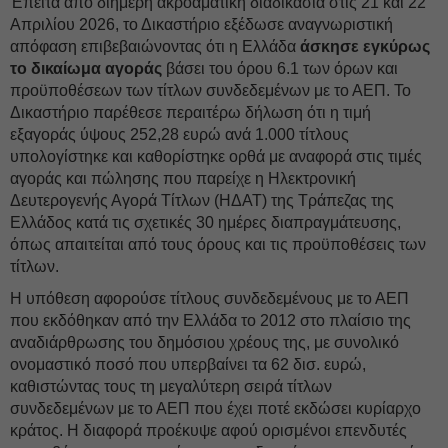
Έπειτα από διήμερη ακροαματική διαδικασία στις 21 και 22
Απριλίου 2026, το Δικαστήριο εξέδωσε αναγνωριστική
απόφαση επιβεβαιώνοντας ότι η Ελλάδα
άσκησε εγκύρως
το δικαίωμα αγοράς
βάσει του όρου 6.1 των όρων και
προϋποθέσεων των τίτλων συνδεδεμένων με το ΑΕΠ. Το
Δικαστήριο παρέθεσε περαιτέρω δήλωση ότι η τιμή
εξαγοράς ύψους 252,28 ευρώ ανά 1.000 τίτλους
υπολογίστηκε και καθορίστηκε ορθά με αναφορά στις τιμές
αγοράς και πώλησης που παρείχε η Ηλεκτρονική
Δευτερογενής Αγορά Τίτλων (ΗΔΑΤ) της Τράπεζας της
Ελλάδος κατά τις σχετικές 30 ημέρες διαπραγμάτευσης,
όπως απαιτείται από τους όρους και τις προϋποθέσεις των
τίτλων.
Η υπόθεση αφορούσε τίτλους συνδεδεμένους με το ΑΕΠ
που εκδόθηκαν από την Ελλάδα το 2012 στο πλαίσιο της
αναδιάρθρωσης του δημόσιου χρέους της, με συνολικό
ονομαστικό ποσό που υπερβαίνει τα 62 δισ. ευρώ,
καθιστώντας τους τη μεγαλύτερη σειρά τίτλων
συνδεδεμένων με το ΑΕΠ που έχει ποτέ εκδώσει κυρίαρχο
κράτος. Η διαφορά προέκυψε αφού ορισμένοι επενδυτές