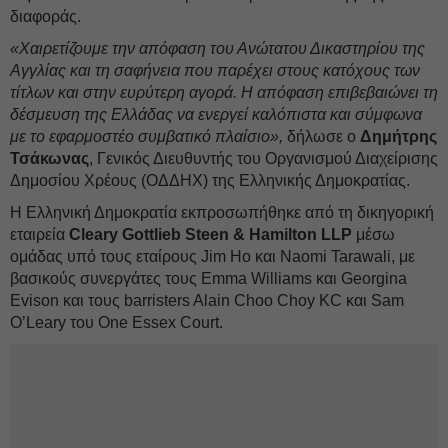
διαφοράς.
«Χαιρετίζουμε την απόφαση του Ανώτατου Δικαστηρίου της
Αγγλίας και τη σαφήνεια που παρέχει στους κατόχους των
τίτλων και στην ευρύτερη αγορά. Η απόφαση επιβεβαιώνει τη
δέσμευση της Ελλάδας να ενεργεί καλόπιστα και σύμφωνα
με το εφαρμοστέο συμβατικό πλαίσιο»,
δήλωσε ο
Δημήτρης
Τσάκωνας
, Γενικός Διευθυντής του Οργανισμού Διαχείρισης
Δημοσίου Χρέους (ΟΔΔΗΧ) της Ελληνικής Δημοκρατίας.
Η Ελληνική Δημοκρατία εκπροσωπήθηκε από τη δικηγορική
εταιρεία
Cleary Gottlieb Steen & Hamilton LLP
μέσω
ομάδας υπό τους εταίρους Jim Ho και Naomi Tarawali, με
βασικούς συνεργάτες τους Emma Williams και Georgina
Evison και τους barristers Alain Choo Choy KC και Sam
O’Leary του One Essex Court.