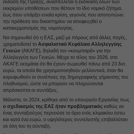
έκδοση της Πράξης, αναστέλλεται η εκδίκαση όλων των
εκκρεμών υποθέσεων που θέτουν το ίδιο νομικό ζήτημα,
έως ότου υπάρξει ενιαία κρίση, γεγονός που αποτυπώνει
την πρόθεση του δικαστηρίου να αποφευχθεί ο
κατακερματισμός της νομολογίας.
Να σημειωθεί ότι η ΕΑΣ, μαζί με πόρους από άλλες πηγές,
χρηματοδοτεί το
Ασφαλιστικό Κεφάλαιο Αλληλεγγύης
Γενεών
(ΑΚΑΓΕ), δηλαδή τον «κουμπαρά» για την
Αλληλεγγύη των Γενεών. Μέχρι το τέλος του 2026, στο
ΑΚΑΓΕ εκτιμάται ότι θα έχουν σωρευθεί πάνω από 23 δισ.
ευρώ, τα οποία θα χρησιμοποιηθούν μελλοντικά, όταν θα
κορυφωθούν οι συνέπειες της δημογραφικής γήρανσης του
πληθυσμού, ώστε να μπορούν να πληρώνονται
απρόσκοπτα οι συντάξεις.
Μάλιστα, το 2024, κρίθηκε από το υπουργείο Εργασίας πως
ο σχεδιασμός της ΕΑΣ ήταν προβληματικός
καθώς αν
ένας συνταξιούχος περνούσε το όριο ενός κλιμακίου έστω
και κατά ένα ευρώ, ο υψηλότερος συντελεστής επιβαλλόταν
σε όλη του τη σύνταξη.