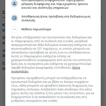
Εξατομικευμένη διαφήμιση και περιεχόμενο,
#Συντάξεις πληρωμές
μέτρηση διαφήμισης και περιεχομένου, έρευνα
κοινού και ανάπτυξη υπηρεσιών
ΣΧΕΤΙΚΑ ΘΕΜΑΤΑ
Αποθήκευση ή/και πρόσβαση στα δεδομένα μιας
συσκευής
Κάτω από τα 1.000 ευρώ το 57% των κύριων
Μάθετε περισσότερα
συντάξεων γήρατος
Θα γίνει επεξεργασία των προσωπικών σας δεδομένων και
Οκτώ στους 10 ασφαλισμένους φοβούνται για τις
οι πληροφορίες από τη συσκευή σας (cookie, μοναδικά
συντάξεις τους
αναγνωριστικά και άλλα δεδομένα συσκευής) ενδέχεται να
κοινοποιηθούν σε 237 παρόχους, οι οποίοι μπορούν να
«Οχι» από Αρειο Πάγο στην ανάσυρση της
αποκτήσουν πρόσβαση σε αυτές ή να τις αποθηκεύσουν.
δικογραφίας για τις υποκλοπές
Αυτές οι πληροφορίες ενδέχεται επίσης να
χρησιμοποιηθούν συγκεκριμένα από αυτόν τον ιστότοπο.
Σε ποιους συνταξιούχους θα καταβληθούν αναδρομικά
Εμείς και οι συνεργάτες μας ενδέχεται να χρησιμοποιούμε
ακριβή δεδομένα γεωγραφικής τοποθεσίας.
Λίστα
ύψους €10,9 εκατ.
συνεργατών.
Ορισμένοι προμηθευτές μπορεί να επεξεργάζονται τα
προσωπικά δεδομένα σας με βάση το έννομο συμφέρον
τους, αλλά μπορείτε να αρνηθείτε κάνοντας διαχείριση των
παρακάτω επιλογών. Αναζητήστε έναν σύνδεσμο στο κάτω
μέρος αυτής της σελίδας ή στο μενού του ιστοτόπου, για να
διαχειριστείτε ή να ανακαλέσετε τη συναίνεσή σας στις
ρυθμίσεις απορρήτου και cookie.