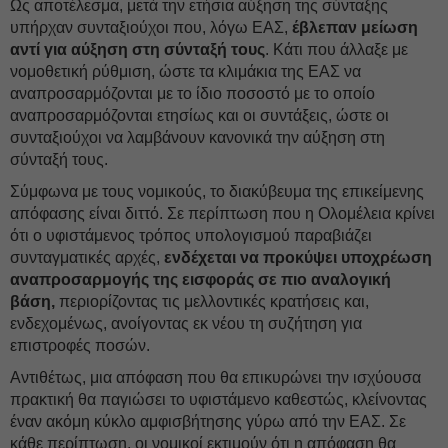
Ως αποτέλεσμα, μετά την ετήσια αύξηση της σύνταξης
υπήρχαν συνταξιούχοι που, λόγω ΕΑΣ,
έβλεπαν μείωση
αντί για αύξηση στη σύνταξή τους
. Κάτι που άλλαξε με
νομοθετική ρύθμιση, ώστε τα κλιμάκια της ΕΑΣ να
αναπροσαρμόζονται με το ίδιο ποσοστό με το οποίο
αναπροσαρμόζονται ετησίως και οι συντάξεις, ώστε οι
συνταξιούχοι να λαμβάνουν κανονικά την αύξηση στη
σύνταξή τους.
Σύμφωνα με τους νομικούς, το διακύβευμα της επικείμενης
απόφασης είναι διττό. Σε περίπτωση που η Ολομέλεια κρίνει
ότι ο υφιστάμενος τρόπος υπολογισμού παραβιάζει
συνταγματικές αρχές,
ενδέχεται να προκύψει υποχρέωση
αναπροσαρμογής της εισφοράς σε πιο αναλογική
βάση,
περιορίζοντας τις μελλοντικές κρατήσεις και,
ενδεχομένως, ανοίγοντας εκ νέου τη συζήτηση για
επιστροφές ποσών.
Αντιθέτως, μια απόφαση που θα επικυρώνει την ισχύουσα
πρακτική θα παγιώσει το υφιστάμενο καθεστώς, κλείνοντας
έναν ακόμη κύκλο αμφισβήτησης γύρω από την ΕΑΣ. Σε
κάθε περίπτωση, οι νομικοί εκτιμούν ότι η απόφαση θα