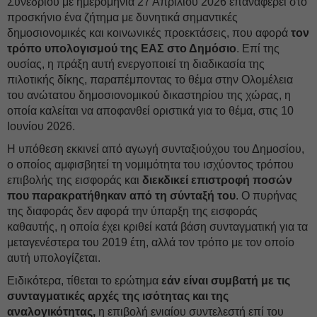
Συνεδρίου με ημερομηνία 27 Απριλίου 2026 επαναφέρει στο
προσκήνιο ένα ζήτημα με δυνητικά σημαντικές
δημοσιονομικές και κοινωνικές προεκτάσεις, που αφορά
τον
τρόπο υπολογισμού της ΕΑΣ στο Δημόσιο
. Επί της
ουσίας, η πράξη αυτή ενεργοποιεί τη διαδικασία της
πιλοτικής δίκης, παραπέμποντας το θέμα στην Ολομέλεια
του ανώτατου δημοσιονομικού δικαστηρίου της χώρας, η
οποία καλείται να αποφανθεί οριστικά για το θέμα, στις 10
Ιουνίου 2026.
Η υπόθεση εκκινεί από αγωγή συνταξιούχου του Δημοσίου,
ο οποίος αμφισβητεί τη νομιμότητα του ισχύοντος τρόπου
επιβολής της εισφοράς και
διεκδικεί επιστροφή ποσών
που παρακρατήθηκαν από τη σύνταξή του
. Ο πυρήνας
της διαφοράς δεν αφορά την ύπαρξη της εισφοράς
καθαυτής, η οποία έχει κριθεί κατά βάση συνταγματική για τα
μεταγενέστερα του 2019 έτη, αλλά τον τρόπο με τον οποίο
αυτή υπολογίζεται.
Ειδικότερα, τίθεται το ερώτημα
εάν είναι συμβατή με τις
συνταγματικές αρχές της ισότητας και της
αναλογικότητας,
η επιβολή ενιαίου συντελεστή επί του