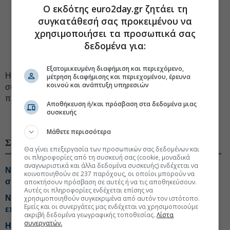
απόλυτη ευεξία.
Ο εκδότης euro2day.gr ζητάει τη
συγκατάθεσή σας προκειμένου να
Modern Design: Αρχιτεκτονική λειτουργικότητα και
αισθητική.
χρησιμοποιήσει τα προσωπικά σας
δεδομένα για:
Sustainable Materials: Χρήση φυσικών και βιώσιμων
υλικών για την επίτευξη ισορροπίας και καινοτομίας.
Εξατομικευμένη διαφήμιση και περιεχόμενο,
Η έκθεση είναι ειδικά σχεδιασμένη για να ενισχύσει τις B2B
μέτρηση διαφήμισης και περιεχομένου, έρευνα
κοινού και ανάπτυξη υπηρεσιών
συναντήσεις και τη δικτύωση, προσφέροντας το ιδανικό
περιβάλλον για ανάπτυξη συνεργασιών.
Αποθήκευση ή/και πρόσβαση στα δεδομένα μιας
συσκευής
#Real estate
#Επενδύσεις Ελλάδα
Μάθετε περισσότερα
ΣΧΕΤΙΚΑ ΘΕΜΑΤΑ
Θα γίνει επεξεργασία των προσωπικών σας δεδομένων και
οι πληροφορίες από τη συσκευή σας (cookie, μοναδικά
αναγνωριστικά και άλλα δεδομένα συσκευής) ενδέχεται να
Νέο exit στον Ελαιώνα για τη Dimand σε διπλή
κοινοποιηθούν σε 237 παρόχους, οι οποίοι μπορούν να
συναλλαγή με την ΔΕΔΔΗΕ
αποκτήσουν πρόσβαση σε αυτές ή να τις αποθηκεύσουν.
Αυτές οι πληροφορίες ενδέχεται επίσης να
Noval: Προτεραιότητα στο The Grid και βλέμμα σε νέες
χρησιμοποιηθούν συγκεκριμένα από αυτόν τον ιστότοπο.
Εμείς και οι συνεργάτες μας ενδέχεται να χρησιμοποιούμε
επενδύσεις
ακριβή δεδομένα γεωγραφικής τοποθεσίας.
Λίστα
συνεργατών.
Η ΑΒΑΞ ανέλαβε την κατασκευή εργοστασίου