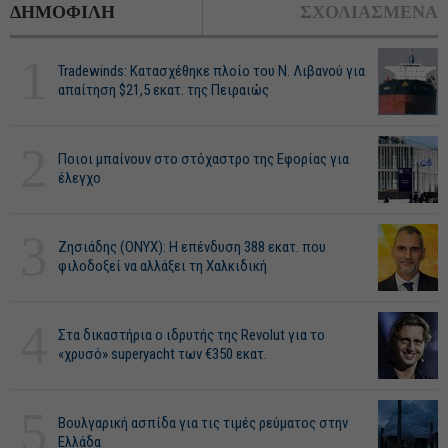
ΔΗΜΟΦΙΛΗ
ΣΧΟΛΙΑΣΜΕΝΑ
1
Tradewinds: Κατασχέθηκε πλοίο του Ν. Λιβανού για
απαίτηση $21,5 εκατ. της Πειραιώς
2
Ποιοι μπαίνουν στο στόχαστρο της Εφορίας για
έλεγχο
3
Ζησιάδης (ONYX): Η επένδυση 388 εκατ. που
φιλοδοξεί να αλλάξει τη Χαλκιδική
4
Στα δικαστήρια ο ιδρυτής της Revolut για το
«χρυσό» superyacht των €350 εκατ.
5
Βουλγαρική ασπίδα για τις τιμές ρεύματος στην
Ελλάδα