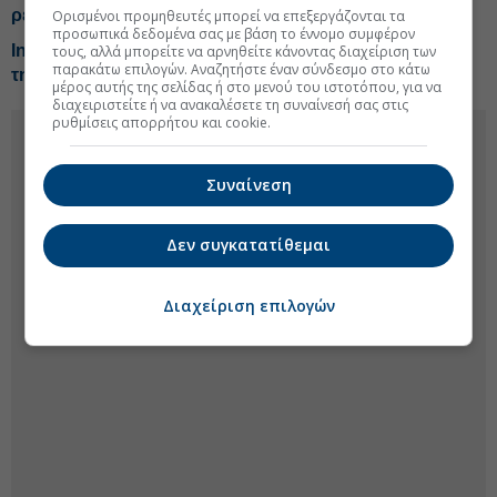
ρεύματος στη Λάρισα
Ορισμένοι προμηθευτές μπορεί να επεξεργάζονται τα
προσωπικά δεδομένα σας με βάση το έννομο συμφέρον
Intracom Holdings: Πρώτη είσοδος στο Ελληνικό με
τους, αλλά μπορείτε να αρνηθείτε κάνοντας διαχείριση των
παρακάτω επιλογών. Αναζητήστε έναν σύνδεσμο στο κάτω
την Ten Brinke
μέρος αυτής της σελίδας ή στο μενού του ιστοτόπου, για να
διαχειριστείτε ή να ανακαλέσετε τη συναίνεσή σας στις
ρυθμίσεις απορρήτου και cookie.
Συναίνεση
Δεν συγκατατίθεμαι
Διαχείριση επιλογών