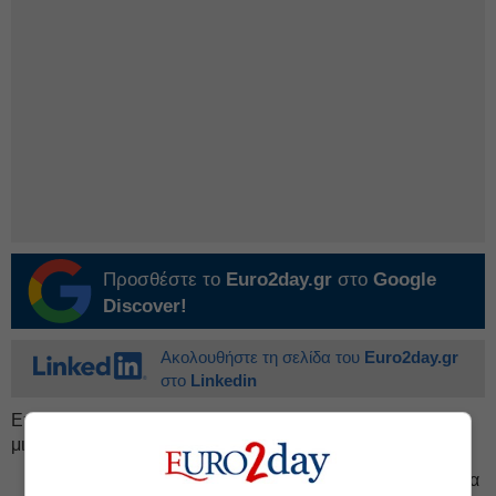
Προσθέστε το
Euro2day.gr
στο
Google
Discover!
Ακολουθήστε τη σελίδα του
Euro2day.gr
στο
Linkedin
Επιπλέον, η ενότητα Green Home Experience προσφέρει
μια μοναδική εμπειρία κατοικίας, αναδεικνύοντας:
Smart Home τεχνολογία: Προσαρμογή στις ανάγκες για