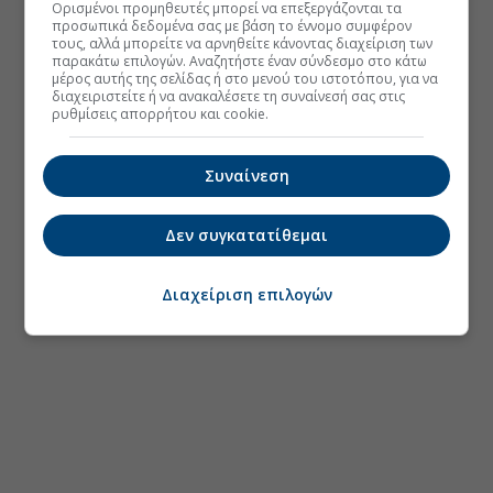
Ορισμένοι προμηθευτές μπορεί να επεξεργάζονται τα
προσωπικά δεδομένα σας με βάση το έννομο συμφέρον
τους, αλλά μπορείτε να αρνηθείτε κάνοντας διαχείριση των
παρακάτω επιλογών. Αναζητήστε έναν σύνδεσμο στο κάτω
μέρος αυτής της σελίδας ή στο μενού του ιστοτόπου, για να
διαχειριστείτε ή να ανακαλέσετε τη συναίνεσή σας στις
ρυθμίσεις απορρήτου και cookie.
Συναίνεση
Δεν συγκατατίθεμαι
Διαχείριση επιλογών