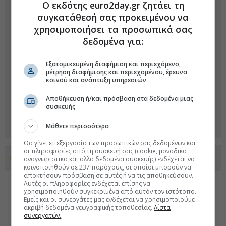
Ο εκδότης euro2day.gr ζητάει τη
συγκατάθεσή σας προκειμένου να
χρησιμοποιήσει τα προσωπικά σας
δεδομένα για:
Εξατομικευμένη διαφήμιση και περιεχόμενο,
μέτρηση διαφήμισης και περιεχομένου, έρευνα
κοινού και ανάπτυξη υπηρεσιών
Αποθήκευση ή/και πρόσβαση στα δεδομένα μιας
συσκευής
Μάθετε περισσότερα
Θα γίνει επεξεργασία των προσωπικών σας δεδομένων και
οι πληροφορίες από τη συσκευή σας (cookie, μοναδικά
Προσθέστε το euro2day.gr στο Discover
αναγνωριστικά και άλλα δεδομένα συσκευής) ενδέχεται να
κοινοποιηθούν σε 237 παρόχους, οι οποίοι μπορούν να
αποκτήσουν πρόσβαση σε αυτές ή να τις αποθηκεύσουν.
Αυτές οι πληροφορίες ενδέχεται επίσης να
χρησιμοποιηθούν συγκεκριμένα από αυτόν τον ιστότοπο.
Εμείς και οι συνεργάτες μας ενδέχεται να χρησιμοποιούμε
ακριβή δεδομένα γεωγραφικής τοποθεσίας.
Λίστα
συνεργατών.