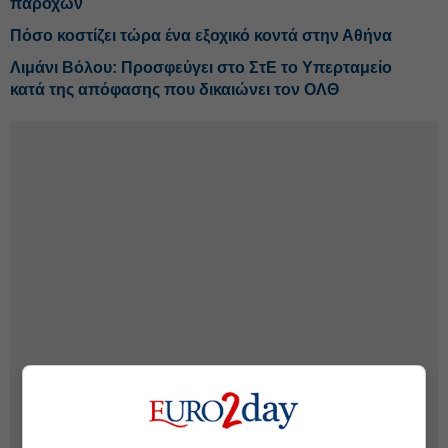
παροχών
Πόσο κοστίζει τώρα ένα εξοχικό κοντά στην Αθήνα
Λιμάνι Βόλου: Προσφεύγει στο ΣτΕ το Υπερταμείο
κατά της απόφασης που δικαιώνει τον ΟΛΘ