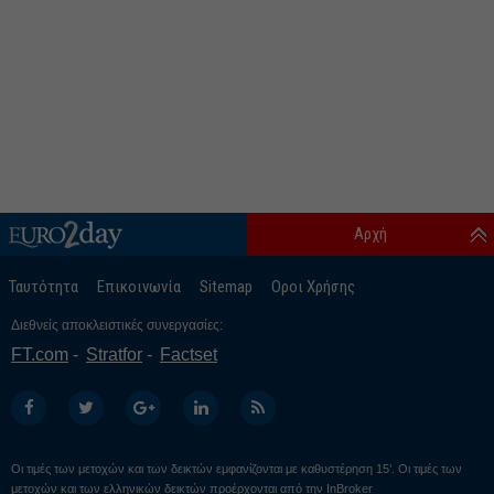
Αρχή
Ταυτότητα
Επικοινωνία
Sitemap
Οροι Χρήσης
Διεθνείς αποκλειστικές συνεργασίες:
FT.com
Stratfor
Factset
Οι τιμές των μετοχών και των δεικτών εμφανίζονται με καθυστέρηση 15’. Οι τιμές των
μετοχών και των ελληνικών δεικτών προέρχονται από την
InBroker