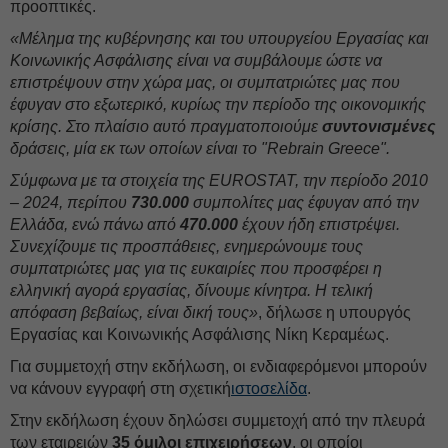
προοπτικές.
«Μέλημα της κυβέρνησης και του υπουργείου Εργασίας και
Κοινωνικής Ασφάλισης είναι να συμβάλουμε ώστε να
επιστρέψουν στην χώρα μας, οι συμπατριώτες μας που
έφυγαν στο εξωτερικό, κυρίως την περίοδο της οικονομικής
κρίσης. Στο πλαίσιο αυτό πραγματοποιούμε
συντονισμένες
δράσεις, μία εκ των οποίων είναι το "Rebrain Greece".
Σύμφωνα με τα στοιχεία της EUROSTAT, την περίοδο 2010
– 2024, περίπου
730.000
συμπολίτες μας έφυγαν από την
Ελλάδα, ενώ πάνω από
470.000
έχουν ήδη επιστρέψει.
Συνεχίζουμε τις προσπάθειες, ενημερώνουμε τους
συμπατριώτες μας για τις ευκαιρίες που προσφέρει η
ελληνική αγορά εργασίας, δίνουμε κίνητρα. Η τελική
απόφαση βεβαίως, είναι δική τους»
, δήλωσε η υπουργός
Εργασίας και Κοινωνικής Ασφάλισης Νίκη Κεραμέως.
Για συμμετοχή στην εκδήλωση, οι ενδιαφερόμενοι μπορούν
να κάνουν εγγραφή στη σχετική
ιστοσελίδα
.
Στην εκδήλωση έχουν δηλώσει συμμετοχή από την πλευρά
των εταιρειών
35 όμιλοι επιχειρήσεων
, οι οποίοι