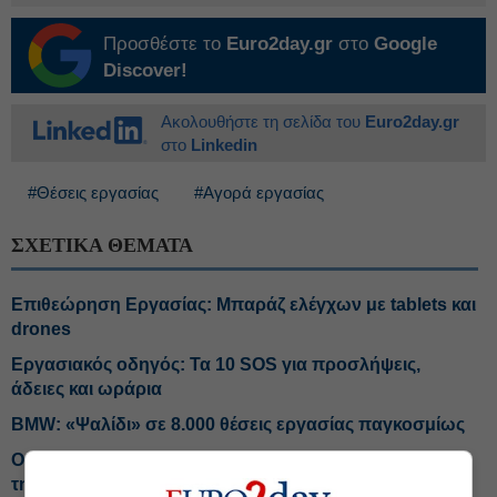
Προσθέστε το
Euro2day.gr
στο
Google
Discover!
Ακολουθήστε τη σελίδα του
Euro2day.gr
στο
Linkedin
#Θέσεις εργασίας
#Αγορά εργασίας
ΣΧΕΤΙΚΑ ΘΕΜΑΤΑ
Επιθεώρηση Εργασίας: Μπαράζ ελέγχων με tablets και
drones
Εργασιακός οδηγός: Τα 10 SOS για προσλήψεις,
άδειες και ωράρια
BMW: «Ψαλίδι» σε 8.000 θέσεις εργασίας παγκοσμίως
Οι μεθοδεύσεις των εργοδοτών για να παρακάμψουν
την ψηφιακή κάρτα εργασίας