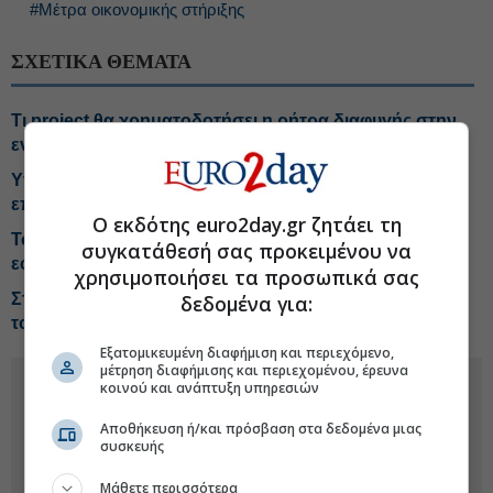
#Μέτρα οικονομικής στήριξης
ΣΧΕΤΙΚΑ ΘΕΜΑΤΑ
Τι project θα χρηματοδοτήσει η ρήτρα διαφυγής στην
ενέργεια
Υποβλήθηκε αίτημα για ρήτρα διαφυγής, στο
επίκεντρο ενεργειακά projects
Ο εκδότης euro2day.gr ζητάει τη
Τσάπαλος: Θα εξεταστούν ξανά μέτρα για τα καύσιμα
συγκατάθεσή σας προκειμένου να
εφόσον χρειαστεί
χρησιμοποιήσει τα προσωπικά σας
Στα 360,1 δισ. ευρώ το δημόσιο χρέος το 1ο τρίμηνο
δεδομένα για:
του 2026
Εξατομικευμένη διαφήμιση και περιεχόμενο,
μέτρηση διαφήμισης και περιεχομένου, έρευνα
κοινού και ανάπτυξη υπηρεσιών
Αποθήκευση ή/και πρόσβαση στα δεδομένα μιας
συσκευής
Μάθετε περισσότερα