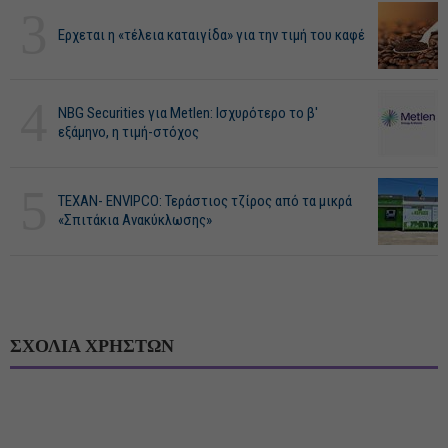
3
Ερχεται η «τέλεια καταιγίδα» για την τιμή του καφέ
4
NBG Securities για Metlen: Ισχυρότερο το β'
εξάμηνο, η τιμή-στόχος
5
ΤΕΧΑΝ- ENVIPCO: Τεράστιος τζίρος από τα μικρά
«Σπιτάκια Ανακύκλωσης»
ΣΧΟΛΙΑ ΧΡΗΣΤΩΝ