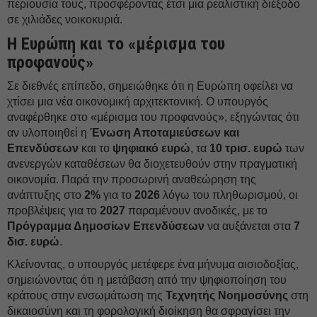
περιουσία τους, προσφέροντας έτσι μια ρεαλιστική διέξοδο
σε χιλιάδες νοικοκυριά.
Η Ευρώπη και το «μέρισμα του
προφανούς»
Σε διεθνές επίπεδο, σημειώθηκε ότι η Ευρώπη οφείλει να
χτίσει μια νέα οικονομική αρχιτεκτονική. Ο υπουργός
αναφέρθηκε στο «μέρισμα του προφανούς», εξηγώντας ότι
αν υλοποιηθεί η
Ένωση Αποταμιεύσεων και
Επενδύσεων
και το
ψηφιακό ευρώ
, τα
10 τρισ. ευρώ
των
ανενεργών καταθέσεων θα διοχετευθούν στην πραγματική
οικονομία. Παρά την προσωρινή αναθεώρηση της
ανάπτυξης στο
2%
για το
2026
λόγω του πληθωρισμού, οι
προβλέψεις για το
2027
παραμένουν ανοδικές, με το
Πρόγραμμα Δημοσίων Επενδύσεων
να αυξάνεται στα
7
δισ. ευρώ
.
Κλείνοντας, ο υπουργός μετέφερε ένα μήνυμα αισιοδοξίας,
σημειώνοντας ότι η μετάβαση από την ψηφιοποίηση του
κράτους στην ενσωμάτωση της
Τεχνητής Νοημοσύνης
στη
δικαιοσύνη και τη φορολογική διοίκηση θα σφραγίσει την