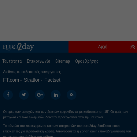
Αρχή
Ταυτότητα
Επικοινωνία
Sitemap
Οροι Χρήσης
Διεθνείς αποκλειστικές συνεργασίες:
FT.com
Stratfor
Factset
Οι τιμές των μετοχών και των δεικτών εμφανίζονται με καθυστέρηση 15’. Οι τιμές των
μετοχών και των ελληνικών δεικτών προέρχονται από την
InBroker
Το σύνολο του περιεχομένου και των υπηρεσιών του euro2day διατίθεται στους
επισκέπτες για προσωπική χρήση. Απαγορεύεται η χρήση και η επαναδημοσίευσή του
χωρίς τη γραπτή άδεια του εκδότη.