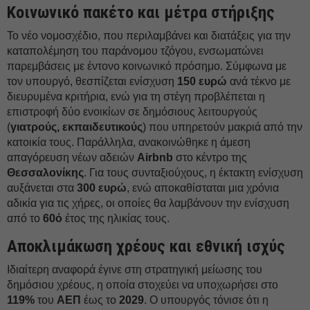
Κοινωνικό πακέτο και μέτρα στήριξης
Το νέο νομοσχέδιο, που περιλαμβάνει και διατάξεις για την
καταπολέμηση του παράνομου τζόγου, ενσωματώνει
παρεμβάσεις με έντονο κοινωνικό πρόσημο. Σύμφωνα με
τον υπουργό, θεσπίζεται ενίσχυση
150 ευρώ
ανά τέκνο με
διευρυμένα κριτήρια, ενώ για τη στέγη προβλέπεται η
επιστροφή δύο ενοικίων σε δημόσιους λειτουργούς
(
γιατρούς, εκπαιδευτικούς
) που υπηρετούν μακριά από την
κατοικία τους. Παράλληλα, ανακοινώθηκε η άμεση
απαγόρευση νέων αδειών
Airbnb
στο κέντρο της
Θεσσαλονίκης
. Για τους συνταξιούχους, η έκτακτη ενίσχυση
αυξάνεται στα
300 ευρώ
, ενώ αποκαθίσταται μια χρόνια
αδικία για τις χήρες, οι οποίες θα λαμβάνουν την ενίσχυση
από το
60ό
έτος της ηλικίας τους.
Αποκλιμάκωση χρέους και εθνική ισχύς
Ιδιαίτερη αναφορά έγινε στη στρατηγική μείωσης του
δημόσιου χρέους, η οποία στοχεύει να υποχωρήσει στο
119%
του
ΑΕΠ
έως το
2029
. Ο υπουργός τόνισε ότι η