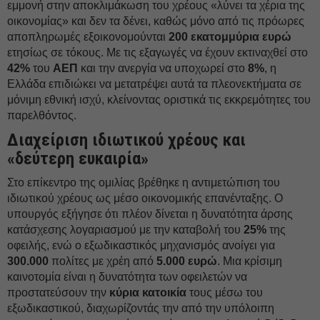
εμμονή στην αποκλιμάκωση του χρέους «λύνει τα χέρια της
οικονομίας» και δεν τα δένει, καθώς μόνο από τις πρόωρες
αποπληρωμές εξοικονομούνται
200 εκατομμύρια ευρώ
ετησίως σε τόκους. Με τις εξαγωγές να έχουν εκτιναχθεί στο
42%
του
ΑΕΠ
και την ανεργία να υποχωρεί στο
8%
, η
Ελλάδα επιδιώκει να μετατρέψει αυτά τα πλεονεκτήματα σε
μόνιμη εθνική ισχύ, κλείνοντας οριστικά τις εκκρεμότητες του
παρελθόντος.
Διαχείριση ιδιωτικού χρέους και
«δεύτερη ευκαιρία»
Στο επίκεντρο της ομιλίας βρέθηκε η αντιμετώπιση του
ιδιωτικού χρέους ως μέσο οικονομικής επανένταξης. Ο
υπουργός εξήγησε ότι πλέον δίνεται η δυνατότητα άρσης
κατάσχεσης λογαριασμού με την καταβολή του
25%
της
οφειλής, ενώ ο εξωδικαστικός μηχανισμός ανοίγει για
300.000
πολίτες με χρέη από
5.000 ευρώ
. Μια κρίσιμη
καινοτομία είναι η δυνατότητα των οφειλετών να
προστατεύσουν την
κύρια κατοικία
τους μέσω του
εξωδικαστικού, διαχωρίζοντάς την από την υπόλοιπη