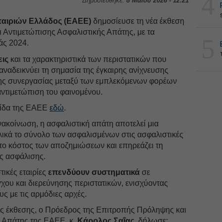
4
Δημοσιεύθηκε:
8 Μαΐου 2026 - 12:21
αιριών Ελλάδος (ΕΑΕΕ)
δημοσίευσε τη νέα έκθεση
 Αντιμετώπισης Ασφαλιστικής Απάτης, με τα
5
άς 2024.
εις
και τα χαρακτηριστικά των περιστατικών που
αναδεικνύει τη σημασία της έγκαιρης ανίχνευσης
της συνεργασίας μεταξύ των εμπλεκόμενων φορέων
αντιμετώπιση του φαινομένου.
ελίδα της ΕΑΕΕ
εδώ
.
ακοίνωση, η ασφαλιστική απάτη αποτελεί μια
λικά το σύνολο των ασφαλισμένων στις ασφαλιστικές
 το κόστος των αποζημιώσεων και επηρεάζει τη
ης ασφάλισης.
τικές εταιρίες
επενδύουν συστηματικά
σε
χου και διερεύνησης περιστατικών, ενισχύοντας
ς με τις αρμόδιες αρχές.
ς έκθεσης, ο Πρόεδρος της Επιτροπής Πρόληψης και
 Απάτης της ΕΑΕΕ, κ.
Κάρολος Σαΐας
, δήλωσε: