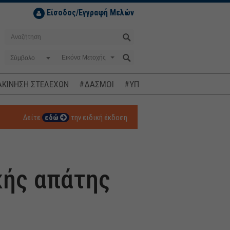
Είσοδος/Εγγραφή Μελών
Σύμβολο
ΚΙΝΗΣΗ ΣΤΕΛΕΧΩΝ
#ΔΑΣΜΟΙ
#ΥΠΟΚΛΟΠΕΣ
#ΠΛΗΘΩΡΙΣΜ
Δείτε
εδώ
την ειδική έκδοση
κής απάτης