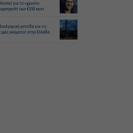
Revolut για το «χρυσό»
superyacht των €350 εκατ.
Βουλγαρική ασπίδα για τις
τιμές ρεύματος στην Ελλάδα