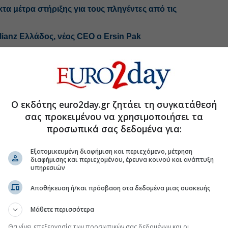
τα μέτρα στήριξης για τους πληγέντες από τις
lianz Ελλάδος, νέος CEO ο Ersin Pak
ι νέες δικαστικές διαμάχες για τις αυξήσεις
ωμένη εικόνα στις ζημιές, αυξημένος ο
δρομές
Ο εκδότης euro2day.gr ζητάει τη συγκατάθεσή
σας προκειμένου να χρησιμοποιήσει τα
.gr στο Discover
προσωπικά σας δεδομένα για:
Εξατομικευμένη διαφήμιση και περιεχόμενο, μέτρηση
διαφήμισης και περιεχομένου, έρευνα κοινού και ανάπτυξη
υπηρεσιών
Αποθήκευση ή/και πρόσβαση στα δεδομένα μιας συσκευής
Μάθετε περισσότερα
Θα γίνει επεξεργασία των προσωπικών σας δεδομένων και οι