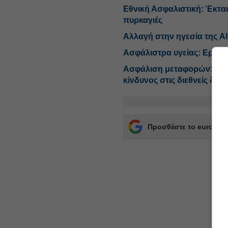
Εθνική Ασφαλιστική: Έκτακ
πυρκαγιές
Αλλαγή στην ηγεσία της Al
Ασφάλιστρα υγείας: Ερχοντα
Ασφάλιση μεταφορών: Βελτι
κίνδυνος στις διεθνείς δια
Προσθέστε το euro2day