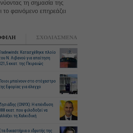
κνύοντας τη σημασία της
ι το φαινόμενο επηρεάζει
ΦΙΛΗ
ΣΧΟΛΙΑΣΜΕΝΑ
Tradewinds: Κατασχέθηκε πλοίο
του Ν. Λιβανού για απαίτηση
$21,5 εκατ. της Πειραιώς
Ποιοι μπαίνουν στο στόχαστρο
της Εφορίας για έλεγχο
Ζησιάδης (ONYX): Η επένδυση
388 εκατ. που φιλοδοξεί να
αλλάξει τη Χαλκιδική
Στα δικαστήρια ο ιδρυτής της