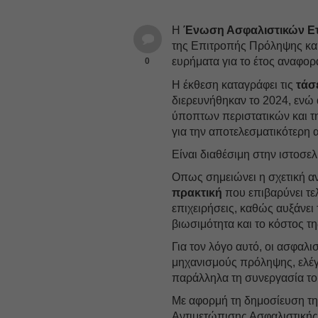
Η
Ένωση Ασφαλιστικών Ετ
της Επιτροπής Πρόληψης και
ευρήματα για το έτος αναφορ
0
Η έκθεση καταγράφει τις
τάσ
διερευνήθηκαν το 2024, ενώ 
ύποπτων περιστατικών και 
για την αποτελεσματικότερη 
Είναι διαθέσιμη στην ιστοσ
Οπως σημειώνει η σχετική αν
πρακτική
που επιβαρύνει τε
επιχειρήσεις, καθώς αυξάνει
βιωσιμότητα και το κόστος τ
Για τον λόγο αυτό, οι ασφαλισ
μηχανισμούς πρόληψης, ελέγ
παράλληλα τη συνεργασία του
Με αφορμή τη δημοσίευση τη
Αντιμετώπισης Ασφαλιστικής