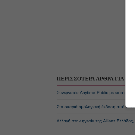
ΠΕΡΙΣΣΟΤΕΡΑ ΑΡΘΡΑ ΓΙΑ
ΑΣ
Συνεργασία Anytime-Public με επιστροφ
Στα σκαριά ομολογιακή έκδοση από Εθνι
Αλλαγή στην ηγεσία της Allianz Ελλάδος