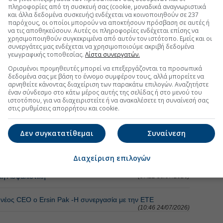
πληροφορίες από τη συσκευή σας (cookie, μοναδικά αναγνωριστικά
και άλλα δεδομένα συσκευής) ενδέχεται να κοινοποιηθούν σε 237
παρόχους, οι οποίοι μπορούν να αποκτήσουν πρόσβαση σε αυτές ή
να τις αποθηκεύσουν. Αυτές οι πληροφορίες ενδέχεται επίσης να
χρησιμοποιηθούν συγκεκριμένα από αυτόν τον ιστότοπο. Εμείς και οι
συνεργάτες μας ενδέχεται να χρησιμοποιούμε ακριβή δεδομένα
γεωγραφικής τοποθεσίας.
Λίστα συνεργατών.
Ορισμένοι προμηθευτές μπορεί να επεξεργάζονται τα προσωπικά
δεδομένα σας με βάση το έννομο συμφέρον τους, αλλά μπορείτε να
αρνηθείτε κάνοντας διαχείριση των παρακάτω επιλογών. Αναζητήστε
έναν σύνδεσμο στο κάτω μέρος αυτής της σελίδας ή στο μενού του
ιστοτόπου, για να διαχειριστείτε ή να ανακαλέσετε τη συναίνεσή σας
στις ρυθμίσεις απορρήτου και cookie.
ΦΑΛΕΙΕΣ
Δεν συγκατατίθεμαι
Συναίνεση
ή έως €20 στους ασφαλισμένους
(12:19 03/08/2026)
Διαχείριση επιλογών
κή Ασφαλιστική
(07:22 30/07/2026)
, νέος CEO ο Ersin Pak -Η συνεργασία με την ΕΤΕ
(10:46 24/07/2026)