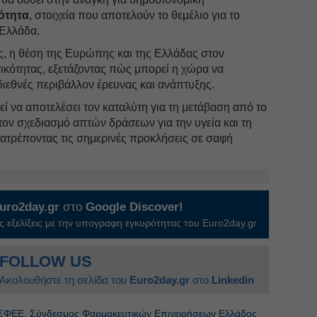
ότητα
, στοιχεία που αποτελούν το θεμέλιο για το
 Ελλάδα.
ης, η θέση της Ευρώπης και της Ελλάδας στον
ικότητας, εξετάζοντας πώς μπορεί η χώρα να
διεθνές περιβάλλον έρευνας και ανάπτυξης.
 να αποτελέσει τον καταλύτη για τη μετάβαση από το
ον σχεδιασμό απτών δράσεων για την υγεία και τη
τατρέποντας τις σημερινές προκλήσεις σε σαφή
uro2day.gr
στο
Google Discover!
 εξελίξεις με την υπογραφη εγκυρότητας του Euro2day.gr
FOLLOW US
Ακολουθήστε τη σελίδα του
Euro2day.gr
στο
Linkedin
ΣΦΕΕ, Σύνδεσμος Φαρμακευτικών Επιχειρήσεων Ελλάδος