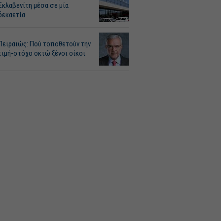
Σκλαβενίτη μέσα σε μία
δεκαετία
Πειραιώς: Πού τοποθετούν την
τιμή-στόχο οκτώ ξένοι οίκοι