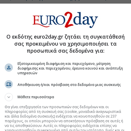
 για τις πωλήσεις του 2026
Ο εκδότης euro2day.gr ζητάει τη συγκατάθεσή
traZeneca και Bristol Myers κοντά σε συμφωνία
σας προκειμένου να χρησιμοποιήσει τα
ς εκτιμήσεις χάρη στα αντικαρκινικά φάρμακα
προσωπικά σας δεδομένα για:
 στον όμιλο FAMAR ο Bruce Vielle
Εξατομικευμένη διαφήμιση και περιεχόμενο, μέτρηση
διαφήμισης και περιεχομένου, έρευνα κοινού και ανάπτυξη
υπηρεσιών
.gr στο Discover
Αποθήκευση ή/και πρόσβαση στα δεδομένα μιας συσκευής
Μάθετε περισσότερα
Θα γίνει επεξεργασία των προσωπικών σας δεδομένων και οι
πληροφορίες από τη συσκευή σας (cookie, μοναδικά αναγνωριστικά
και άλλα δεδομένα συσκευής) ενδέχεται να κοινοποιηθούν σε 237
παρόχους, οι οποίοι μπορούν να αποκτήσουν πρόσβαση σε αυτές ή
να τις αποθηκεύσουν. Αυτές οι πληροφορίες ενδέχεται επίσης να
χρησιμοποιηθούν συγκεκριμένα από αυτόν τον ιστότοπο. Εμείς και οι