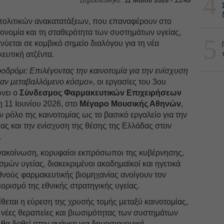
4
Δημοσιεύθηκε:
11 Μαΐου 2026 - 15:49
πολιτικών ανακατατάξεων, που επαναφέρουν στο
ονομία και τη σταθερότητα των συστημάτων υγείας,
5
νύεται σε κομβικό σημείο διαλόγου για τη νέα
ευτική ατζέντα.
δρόμι: Επιλέγοντας την καινοτομία για την ενίσχυση
έναν μεταβαλλόμενο κόσμο
», οι εργασίες του 3ου
νει ο
Σύνδεσμος Φαρμακευτικών Επιχειρήσεων
η 11 Ιουνίου 2026, στο
Μέγαρο Μουσικής Αθηνών
,
 ρόλο της καινοτομίας ως το βασικό εργαλείο για την
ας και την ενίσχυση της θέσης της Ελλάδας στον
.
νακοίνωση, κορυφαίοι εκπρόσωποι της κυβέρνησης,
ών υγείας, διακεκριμένοι ακαδημαϊκοί και ηγετικά
εθνούς φαρμακευτικής βιομηχανίας ανοίγουν τον
ορισμό της εθνικής στρατηγικής υγείας.
ίθεται η εύρεση της χρυσής τομής μεταξύ καινοτομίας,
έες θεραπείες και βιωσιμότητας των συστημάτων
η θα δοθεί στην ανάγκη για δημοσιονομική