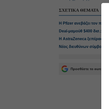
ΣΧΕΤΙΚΑ ΘΕΜΑΤΑ
Η Pfizer ανεβάζει τον πήχη
Deal-μαμούθ $400 δισ.: As
Η AstraZeneca ξεπέρασε τι
Νέος διευθύνων σύμβουλος
Προσθέστε το euro2day