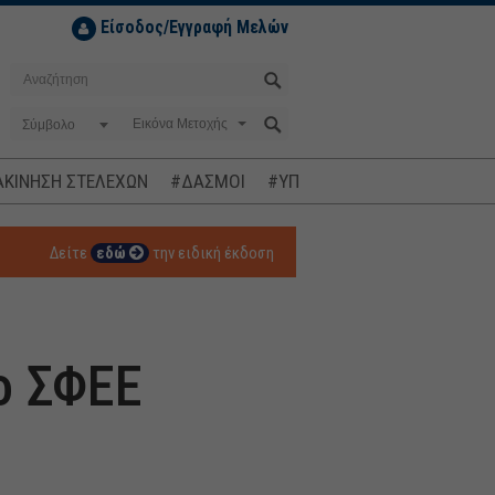
Είσοδος/Εγγραφή Μελών
Σύμβολο
ΚΙΝΗΣΗ ΣΤΕΛΕΧΩΝ
#ΔΑΣΜΟΙ
#ΥΠΟΚΛΟΠΕΣ
#ΠΛΗΘΩΡΙΣΜ
Δείτε
εδώ
την ειδική έκδοση
ο ΣΦΕΕ