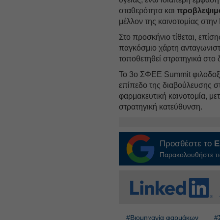
σταθερότητα και
προβλεψιμ
μέλλον της καινοτομίας στην
Στο προσκήνιο τίθεται, επίσ
παγκόσμιο χάρτη ανταγωνιστ
τοποθετηθεί στρατηγικά στο 
Το 3ο ΣΦΕΕ Summit φιλοδοξεί
επίπεδο της διαβούλευσης στ
φαρμακευτική καινοτομία, με
στρατηγική κατεύθυνση.
Προσθέστε το
E
Παρακολουθήστε τις
#Βιομηχανία φαρμάκων
#