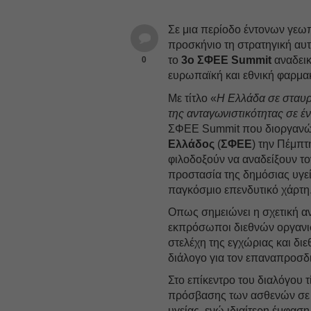
Σε μια περίοδο έντονων γεω
προσκήνιο τη στρατηγική αυτ
το
3ο ΣΦΕΕ Summit
αναδεικ
0
ευρωπαϊκή και εθνική φαρμακ
Με τίτλο «
Η Ελλάδα σε σταυρο
της ανταγωνιστικότητας σε 
ΣΦΕΕ Summit που διοργανώ
Ελλάδος
(
ΣΦΕΕ
) την Πέμπτ
φιλοδοξούν να αναδείξουν τον
προστασία της δημόσιας υγεί
παγκόσμιο επενδυτικό χάρτη
Οπως σημειώνει η σχετική α
εκπρόσωποι διεθνών οργανισμ
στελέχη της εγχώριας και δι
διάλογο για τον επαναπροσδι
Στο επίκεντρο του διαλόγου τ
πρόσβασης των ασθενών σε ν
υγείας, ενώ ιδιαίτερη έμφασ