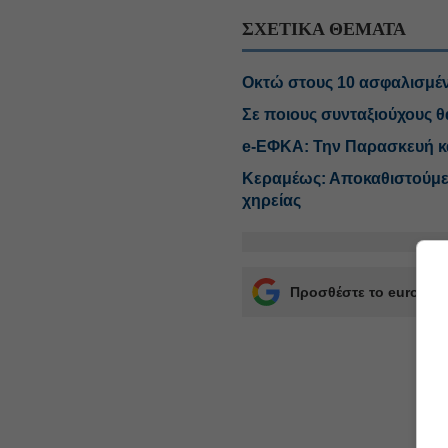
ΣΧΕΤΙΚΑ ΘΕΜΑΤΑ
Οκτώ στους 10 ασφαλισμένο
Σε ποιους συνταξιούχους θ
e-ΕΦΚΑ: Την Παρασκευή κ
Κεραμέως: Αποκαθιστούμε μ
χηρείας
Προσθέστε το euro2day