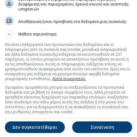
διαφήμισης και περιεχομένου, έρευνα κοινού και ανάπτυξη
υπηρεσιών
Αποθήκευση ή/και πρόσβαση στα δεδομένα μιας συσκευής
Μάθετε περισσότερα
Θα γίνει επεξεργασία των προσωπικών σας δεδομένων και οι
πληροφορίες από τη συσκευή σας (cookie, μοναδικά αναγνωριστικά
και άλλα δεδομένα συσκευής) ενδέχεται να κοινοποιηθούν σε 237
παρόχους, οι οποίοι μπορούν να αποκτήσουν πρόσβαση σε αυτές ή
να τις αποθηκεύσουν. Αυτές οι πληροφορίες ενδέχεται επίσης να
χρησιμοποιηθούν συγκεκριμένα από αυτόν τον ιστότοπο. Εμείς και οι
συνεργάτες μας ενδέχεται να χρησιμοποιούμε ακριβή δεδομένα
γεωγραφικής τοποθεσίας.
Λίστα συνεργατών.
Ορισμένοι προμηθευτές μπορεί να επεξεργάζονται τα προσωπικά
δεδομένα σας με βάση το έννομο συμφέρον τους, αλλά μπορείτε να
αρνηθείτε κάνοντας διαχείριση των παρακάτω επιλογών. Αναζητήστε
έναν σύνδεσμο στο κάτω μέρος αυτής της σελίδας ή στο μενού του
ιστοτόπου, για να διαχειριστείτε ή να ανακαλέσετε τη συναίνεσή σας
στις ρυθμίσεις απορρήτου και cookie.
Δεν συγκατατίθεμαι
Συναίνεση