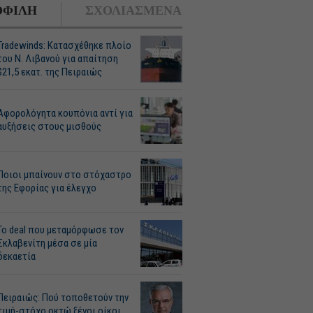
ΦΙΛΗ
ΣΧΟΛΙΑΣΜΕΝΑ
Tradewinds: Κατασχέθηκε πλοίο
του Ν. Λιβανού για απαίτηση
$21,5 εκατ. της Πειραιώς
Αφορολόγητα κουπόνια αντί για
αυξήσεις στους μισθούς
Ποιοι μπαίνουν στο στόχαστρο
της Εφορίας για έλεγχο
Το deal που μεταμόρφωσε τον
Σκλαβενίτη μέσα σε μία
δεκαετία
Πειραιώς: Πού τοποθετούν την
τιμή-στόχο οκτώ ξένοι οίκοι