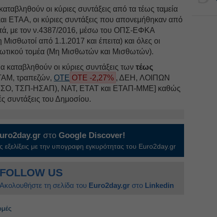
καταβληθούν οι κύριες συντάξεις από τα τέως ταμεία
ι ΕΤΑΑ, οι κύριες συντάξεις που απονεμήθηκαν από
τά, με τον ν.4387/2016, μέσω του ΟΠΣ-ΕΦΚΑ
 Μισθωτοί από 1.1.2017 και έπειτα) και όλες οι
διωτικού τομέα (Μη Μισθωτών και Μισθωτών).
α καταβληθούν οι κύριες συντάξεις των
τέως
ΤΑΜ, τραπεζών,
ΟΤΕ
ΟΤΕ -2,27%
, ΔΕH, ΛΟΙΠΩΝ
, ΤΣΠ-ΗΣΑΠ), ΝΑΤ, ΕΤΑΤ και ΕΤΑΠ-ΜΜΕ] καθώς
κές συντάξεις του Δημοσίου.
uro2day.gr
στο
Google Discover!
 εξελίξεις με την υπογραφη εγκυρότητας του Euro2day.gr
FOLLOW US
Ακολουθήστε τη σελίδα του
Euro2day.gr
στο
Linkedin
ωμές