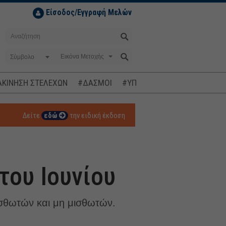
Είσοδος/Εγγραφή Μελών
Σύμβολο
ΚΙΝΗΣΗ ΣΤΕΛΕΧΩΝ
#ΔΑΣΜΟΙ
#ΥΠΟΚΛΟΠΕΣ
#ΠΛΗΘΩΡΙΣΜ
Δείτε
εδώ
την ειδική έκδοση
του Ιουνίου
σθωτών και μη μισθωτών.