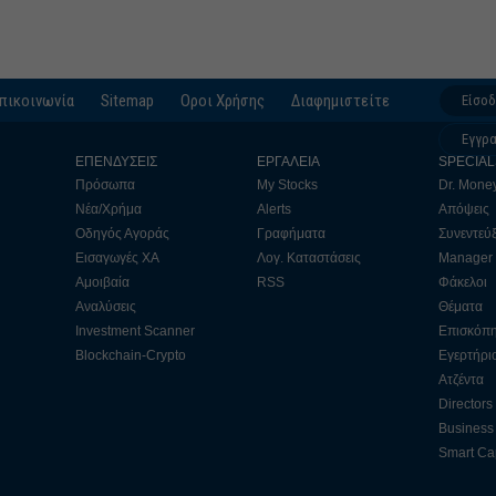
πικοινωνία
Sitemap
Οροι Χρήσης
Διαφημιστείτε
Είσο
Εγγρ
ΕΠΕΝΔΥΣΕΙΣ
ΕΡΓΑΛΕΙΑ
SPECIAL
Πρόσωπα
My Stocks
Dr. Mone
Νέα/Χρήμα
Alerts
Απόψεις
Οδηγός Αγοράς
Γραφήματα
Συνεντεύξ
Εισαγωγές ΧΑ
Λογ. Καταστάσεις
Manager
Αμοιβαία
RSS
Φάκελοι
Αναλύσεις
Θέματα
Investment Scanner
Επισκόπ
Blockchain-Crypto
Εγερτήρι
Ατζέντα
Directors
Business 
Smart Cap