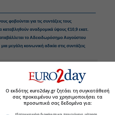
υς φοβούνται για τις συντάξεις τους
α καταβληθούν αναδρομικά ύψους €10,9 εκατ.
αταβάλλεται το Αδειοδωρόσημο Αυγούστου
ια μεγάλη κοινωνική αδικία στις συντάξεις
.gr στο Discover
Ο εκδότης euro2day.gr ζητάει τη συγκατάθεσή
σας προκειμένου να χρησιμοποιήσει τα
προσωπικά σας δεδομένα για:
Εξατομικευμένη διαφήμιση και περιεχόμενο, μέτρηση