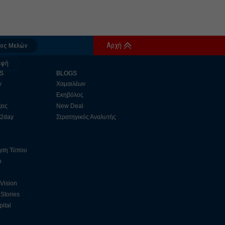
Αρχή
δος Μελών
αφή
S
BLOGS
y
Χαμαιλέων
Εκηβόλος
εις
New Deal
 2day
Στρατηγικός Αναλυτής
ηση Τύπου
ο
 Vision
Stories
ital