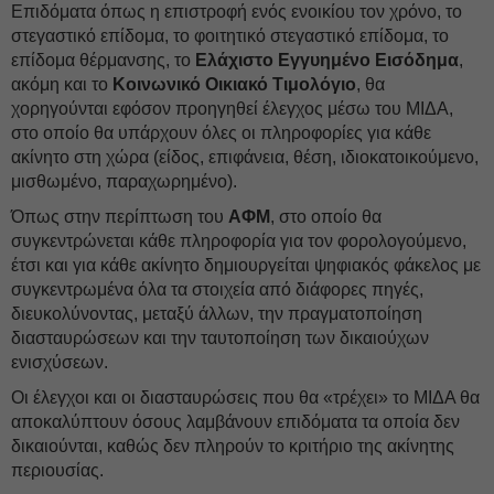
Επιδόματα όπως η επιστροφή ενός ενοικίου τον χρόνο, το
στεγαστικό επίδομα, το φοιτητικό στεγαστικό επίδομα, το
επίδομα θέρμανσης, το
Ελάχιστο Εγγυημένο Εισόδημα
,
ακόμη και το
Κοινωνικό Οικιακό Τιμολόγιο
, θα
χορηγούνται εφόσον προηγηθεί έλεγχος μέσω του ΜΙΔΑ,
στο οποίο θα υπάρχουν όλες οι πληροφορίες για κάθε
ακίνητο στη χώρα (είδος, επιφάνεια, θέση, ιδιοκατοικούμενο,
μισθωμένο, παραχωρημένο).
Όπως στην περίπτωση του
ΑΦΜ
, στο οποίο θα
συγκεντρώνεται κάθε πληροφορία για τον φορολογούμενο,
έτσι και για κάθε ακίνητο δημιουργείται ψηφιακός φάκελος με
συγκεντρωμένα όλα τα στοιχεία από διάφορες πηγές,
διευκολύνοντας, μεταξύ άλλων, την πραγματοποίηση
διασταυρώσεων και την ταυτοποίηση των δικαιούχων
ενισχύσεων.
Οι έλεγχοι και οι διασταυρώσεις που θα «τρέχει» το ΜΙΔΑ θα
αποκαλύπτουν όσους λαμβάνουν επιδόματα τα οποία δεν
δικαιούνται, καθώς δεν πληρούν το κριτήριο της ακίνητης
περιουσίας.