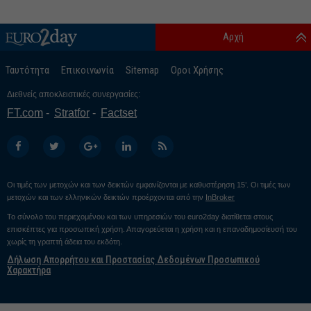
Αρχή
Ταυτότητα
Επικοινωνία
Sitemap
Οροι Χρήσης
Διεθνείς αποκλειστικές συνεργασίες:
FT.com
Stratfor
Factset
Οι τιμές των μετοχών και των δεικτών εμφανίζονται με καθυστέρηση 15’. Οι τιμές των
μετοχών και των ελληνικών δεικτών προέρχονται από την
InBroker
Το σύνολο του περιεχομένου και των υπηρεσιών του euro2day διατίθεται στους
επισκέπτες για προσωπική χρήση. Απαγορεύεται η χρήση και η επαναδημοσίευσή του
χωρίς τη γραπτή άδεια του εκδότη.
Δήλωση Απορρήτου και Προστασίας Δεδομένων Προσωπικού
Χαρακτήρα