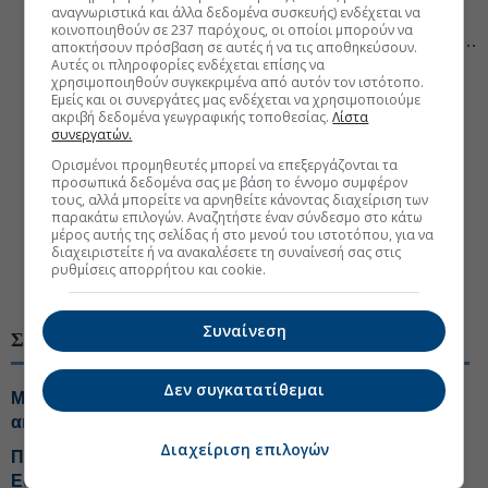
αναγνωριστικά και άλλα δεδομένα συσκευής) ενδέχεται να
όλες οι κενές κατοικίες ώστε το Δημόσιο να έχει πλήρη
κοινοποιηθούν σε 237 παρόχους, οι οποίοι μπορούν να
και ακριβή εικόνα για τα σπίτια που θα μπορούσαν να…
αποκτήσουν πρόσβαση σε αυτές ή να τις αποθηκεύσουν.
βγουν στην αγορά για την αντιμετώπιση του
Αυτές οι πληροφορίες ενδέχεται επίσης να
χρησιμοποιηθούν συγκεκριμένα από αυτόν τον ιστότοπο.
στεγαστικού προβλήματος.
Εμείς και οι συνεργάτες μας ενδέχεται να χρησιμοποιούμε
ακριβή δεδομένα γεωγραφικής τοποθεσίας.
Λίστα
Ακίνητα για τα οποία έχουν
παραχωρηθεί
τα
συνεργατών.
δικαιώματα εκμετάλλευσης.
Ορισμένοι προμηθευτές μπορεί να επεξεργάζονται τα
Ακίνητα με συμβάσεις
χρηματοδοτικής μίσθωσης
προσωπικά δεδομένα σας με βάση το έννομο συμφέρον
τους, αλλά μπορείτε να αρνηθείτε κάνοντας διαχείριση των
(leasing).
παρακάτω επιλογών. Αναζητήστε έναν σύνδεσμο στο κάτω
μέρος αυτής της σελίδας ή στο μενού του ιστοτόπου, για να
#ΑΑΔΕ
#ΕΝΦΙΑ
#Κρατικές επιδοτήσεις
διαχειριστείτε ή να ανακαλέσετε τη συναίνεσή σας στις
ρυθμίσεις απορρήτου και cookie.
#Επιδόματα
Συναίνεση
ΣΧΕΤΙΚΑ ΘΕΜΑΤΑ
Δεν συγκατατίθεμαι
Με risk analysis έλεγχοι της Εφορίας σε μεταβιβάσεις
ακινήτων
Διαχείριση επιλογών
Πρεμιέρα με τα αγροτικά ακίνητα κάνει το «ΜΙΔΑ» της
Εφορίας