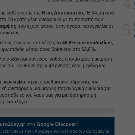
4
Δημοσιεύθηκε:
12 Μαΐου 2026 - 17:08
ης κυβέρνησης της
Νέας Δημοκρατίας
: Έβδομη από
τα 28 κράτη μέλη αναφορικά με το ποσοστό των
5
καμψης
που έχουν φτάσει στην αγορά, καταγγέλλει σε
σουκαλάς.
 στους τελικούς αποδέκτες το
48,8% των κονδυλίων,
 ευρωπαϊκός μέσος όρος βρίσκεται στο 62,8%.
λια αυξάνεται συνεχώς, καθώς η αντίστροφη μέτρηση
 Ταμείου. Η ευθύνη της κυβέρνησης είναι μεγάλη και
 μεροληψία, τη μεταρρυθμιστική αδράνεια, τον
τική ανεπάρκεια μια μεγάλη παραγωγική ευκαιρία για
οσπάθειες του λαού μας για μια διατηρήσιμη
ή, καταλήγει.
uro2day.gr
στο
Google Discover!
 εξελίξεις με την υπογραφη εγκυρότητας του Euro2day.gr