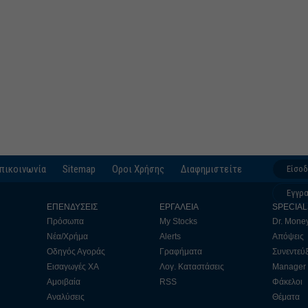
πικοινωνία
Sitemap
Οροι Χρήσης
Διαφημιστείτε
Είσο
Εγγρ
ΕΠΕΝΔΥΣΕΙΣ
ΕΡΓΑΛΕΙΑ
SPECIAL
Πρόσωπα
My Stocks
Dr. Mone
Νέα/Χρήμα
Alerts
Απόψεις
Οδηγός Αγοράς
Γραφήματα
Συνεντεύξ
Εισαγωγές ΧΑ
Λογ. Καταστάσεις
Manager
Αμοιβαία
RSS
Φάκελοι
Αναλύσεις
Θέματα