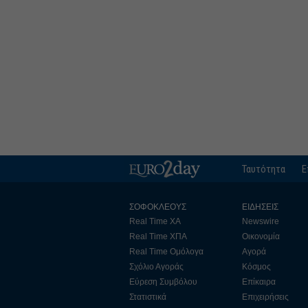
Ταυτότητα
Ε
ΣΟΦΟΚΛΕΟΥΣ
ΕΙΔΗΣΕΙΣ
Real Time ΧΑ
Newswire
Real Time ΧΠΑ
Οικονομία
Real Time Ομόλογα
Αγορά
Σχόλιο Αγοράς
Κόσμος
Εύρεση Συμβόλου
Επίκαιρα
Στατιστικά
Επιχειρήσεις