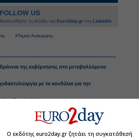
FOLLOW US
Ακολουθήστε τη σελίδα του
Euro2day.gr
στο
Linkedin
γής
#Ταμείο Ανάκαμψης
αδράνεια της κυβέρνησης στο μεταβαλλόμενο
υδακτυλουργία με τα κονδύλια για την
ετά το Ταμείο Ανάκαμψης
οτήσεις: Ουραγός στις πληρωμές η Ελλάδα
Ο εκδότης euro2day.gr ζητάει τη συγκατάθεσή
.gr στο Discover