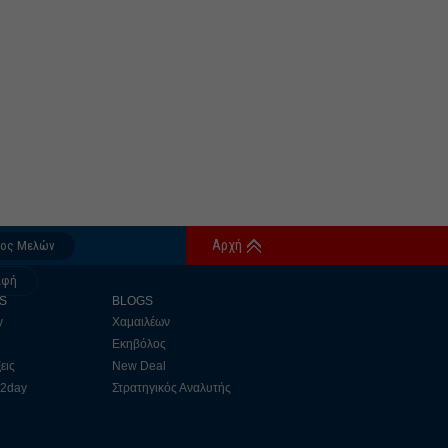
Αρχή
δος Μελών
αφή
S
BLOGS
y
Χαμαιλέων
Εκηβόλος
εις
New Deal
 2day
Στρατηγικός Αναλυτής