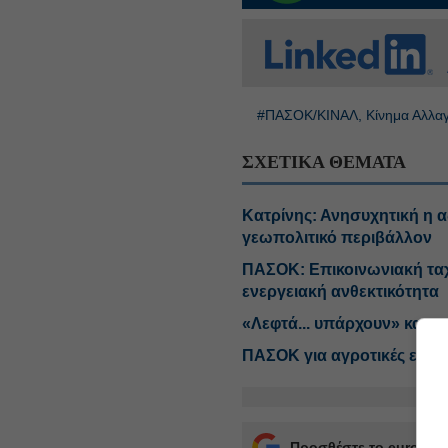
#ΠΑΣΟΚ/ΚΙΝΑΛ, Κίνημα Αλλα
ΣΧΕΤΙΚΑ ΘΕΜΑΤΑ
Κατρίνης: Ανησυχητική η 
γεωπολιτικό περιβάλλον
ΠΑΣΟΚ: Επικοινωνιακή ταχ
ενεργειακή ανθεκτικότητα
«Λεφτά... υπάρχουν» και μ
ΠΑΣΟΚ για αγροτικές επιδ
Προσθέστε το euro2day