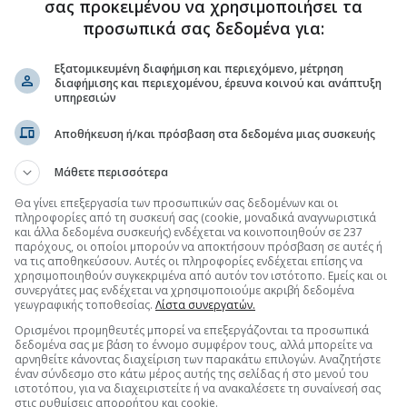
σας προκειμένου να χρησιμοποιήσει τα
προσωπικά σας δεδομένα για:
Εξατομικευμένη διαφήμιση και περιεχόμενο, μέτρηση
διαφήμισης και περιεχομένου, έρευνα κοινού και ανάπτυξη
υπηρεσιών
Αποθήκευση ή/και πρόσβαση στα δεδομένα μιας συσκευής
Μάθετε περισσότερα
Θα γίνει επεξεργασία των προσωπικών σας δεδομένων και οι
πληροφορίες από τη συσκευή σας (cookie, μοναδικά αναγνωριστικά
και άλλα δεδομένα συσκευής) ενδέχεται να κοινοποιηθούν σε 237
παρόχους, οι οποίοι μπορούν να αποκτήσουν πρόσβαση σε αυτές ή
να τις αποθηκεύσουν. Αυτές οι πληροφορίες ενδέχεται επίσης να
χρησιμοποιηθούν συγκεκριμένα από αυτόν τον ιστότοπο. Εμείς και οι
συνεργάτες μας ενδέχεται να χρησιμοποιούμε ακριβή δεδομένα
γεωγραφικής τοποθεσίας.
Λίστα συνεργατών.
Ορισμένοι προμηθευτές μπορεί να επεξεργάζονται τα προσωπικά
δεδομένα σας με βάση το έννομο συμφέρον τους, αλλά μπορείτε να
αρνηθείτε κάνοντας διαχείριση των παρακάτω επιλογών. Αναζητήστε
έναν σύνδεσμο στο κάτω μέρος αυτής της σελίδας ή στο μενού του
ιστοτόπου, για να διαχειριστείτε ή να ανακαλέσετε τη συναίνεσή σας
στις ρυθμίσεις απορρήτου και cookie.