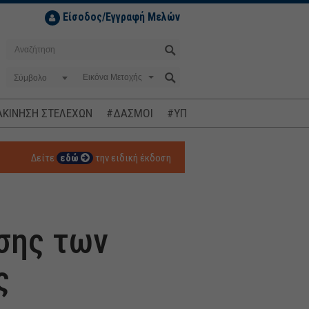
Είσοδος/Εγγραφή Μελών
Σύμβολο
ΚΙΝΗΣΗ ΣΤΕΛΕΧΩΝ
#ΔΑΣΜΟΙ
#ΥΠΟΚΛΟΠΕΣ
#ΠΛΗΘΩΡΙΣΜ
Δείτε
εδώ
την ειδική έκδοση
σης των
ς