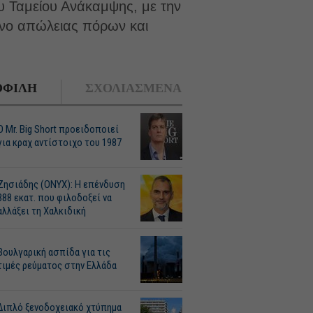
υ Ταμείου Ανάκαμψης, με την
δυνο απώλειας πόρων και
ΦΙΛΗ
ΣΧΟΛΙΑΣΜΕΝΑ
O Mr. Big Short προειδοποιεί
για κραχ αντίστοιχο του 1987
Ζησιάδης (ONYX): Η επένδυση
388 εκατ. που φιλοδοξεί να
αλλάξει τη Χαλκιδική
Βουλγαρική ασπίδα για τις
τιμές ρεύματος στην Ελλάδα
Διπλό ξενοδοχειακό χτύπημα