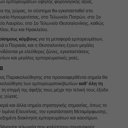
ων εμπορευμάτων υψηλής φορολογικής αξίας.
α της χώρας, το σύστημα θα εγκατασταθεί στο
ωνείο Ηγουμενίτσας, στο Τελωνείο Πατρών, στο 1ο
είο Λαυρίου, στο 1ο Τελωνείο Θεσσαλονίκης, καθώς
 Χίου, Κω και Ηρακλείου.
ρίσιμους κόμβους
για τη μεταφορά εμπορευμάτων,
κά ο Πειραιάς και η Θεσσαλονίκη έχουν μεγάλη
δέονται με ελεύθερες ζώνες, εγκαταστάσεις
τίων και μεγάλες εμπορευματικές ροές.
α
τος Παρακολούθησης στα προαναφερθέντα σημεία θα
ρακολούθηση των εμπορευματοκιβωτίων
καθ’ όλη τη
τη στιγμή της άφιξής τους μέχρι την τελική τους έξοδο
ης χώρας.
φορά και άλλα σημεία στρατηγικής σημασίας, όπως το
ον λιμένα Ελευσίνας, την εγκατάσταση Μεταμόρφωσης,
υξημένη διακίνηση εμπορευμάτων και καυσίμων.
βάνονται τελωνεία που καλύπτουν σημαντικούς