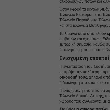
αλκοολούχων ποτών και άλλ
Όσον αφορά τα μεγάλα λιμάνι
Τελωνείο Κέρκυρας, στο Τελ
Τελωνείο Πειραιά, στο Τελων
και στα τελωνεία Μυτιλήνης,
Τα λιμάνια αυτά αποτελούν
κ
επιβατών και οχημάτων. Ειδι
εμπορική σημασία, καθώς συν
διακίνησης εμπορευματοκιβω
Ενισχυμένη εποπτεί
Η εγκατάσταση του Συστήμα
επιτρέψει την καλύτερη πα
διαδρομή τους
. Δηλαδή από 
ή διακίνηση στο εσωτερικό τ
Η ενισχυμένη εποπτεία θα α
Τελωνείο Δυτικής Αττικής, τ
χώρους που συνδέονται με α
Στα
βόρεια σύνορα
περιλαμ