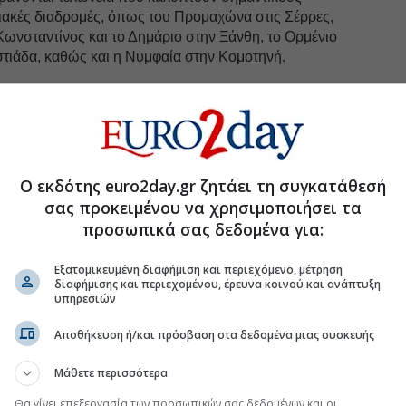
ριακές διαδρομές, όπως του Προμαχώνα στις Σέρρες,
Κωνσταντίνος και το Δημάριο στην Ξάνθη, το Ορμένιο
στιάδα, καθώς και η Νυμφαία στην Κομοτηνή.
uro2day.gr
στο
Google Discover!
 εξελίξεις με την υπογραφη εγκυρότητας του Euro2day.gr
Ο εκδότης euro2day.gr ζητάει τη συγκατάθεσή
σας προκειμένου να χρησιμοποιήσει τα
FOLLOW US
προσωπικά σας δεδομένα για:
Ακολουθήστε τη σελίδα του
Euro2day.gr
στο
Linkedin
Εξατομικευμένη διαφήμιση και περιεχόμενο, μέτρηση
διαφήμισης και περιεχομένου, έρευνα κοινού και ανάπτυξη
 θα βασίζεται στη χρήση σύγχρονου τεχνολογικού
υπηρεσιών
ναγνώρισης πινακίδων, ηλεκτρονικές σφραγίδες
ου, συσκευές εντοπισμού και δίκτυα επικοινωνίας, τα
Αποθήκευση ή/και πρόσβαση στα δεδομένα μιας συσκευής
 συλλογή και μετάδοση πληροφοριών σε πραγματικό
ς αποστέλλονται μέσω δικτύων κινητής τηλεφωνίας ή
Μάθετε περισσότερα
 μια κεντρική ηλεκτρονική πλατφόρμα.
Θα γίνει επεξεργασία των προσωπικών σας δεδομένων και οι