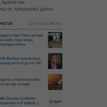
λιμάνια και
νερ σε πραγματικό χρόνο.
ΦΙΛΗ
ΣΧΟΛΙΑΣΜΕΝΑ
Χρηματιστήριο: Ποιες μετοχές
και κλάδοι έχουν ακόμη
περιθώρια ανόδου
O Mr. Big Short προειδοποιεί
για κραχ αντίστοιχο του 1987
Ερχεται η «τέλεια καταιγίδα»
για την τιμή του καφέ
NBG Securities για Metlen:
Ισχυρότερο το β' εξάμηνο, η