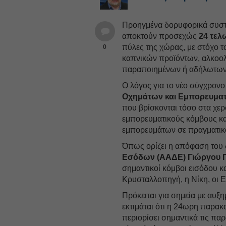
Προηγμένα δορυφορικά συστή
αποκτούν προσεχώς
24 τελ
πύλες της χώρας, με στόχο 
0
καπνικών προϊόντων, αλκοολ
παραποιημένων ή αδήλωτων
Ο λόγος για το νέο σύγχρον
Οχημάτων και Εμπορευμα
που βρίσκονται τόσο στα χερ
εμπορευματικούς κόμβους κα
εμπορευμάτων σε πραγματικ
Όπως ορίζει η απόφαση του 
Εσόδων (ΑΑΔΕ)
Γιώργου Π
σημαντικοί κόμβοι εισόδου κ
Κρυσταλλοπηγή, η Νίκη, οι Εύ
Πρόκειται για σημεία με αυξ
εκτιμάται ότι η 24ωρη παρα
περιορίσει σημαντικά τις π