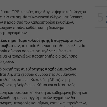
5
ματα GPS και νέες τεχνολογίες ψηφιακού ελέγχου
ωνεία
και σημεία τελωνειακού ελέγχου σε βασικές
τον περιορισμό του λαθρεμπορίου καυσίμων,
ούχων ποτών, καθώς και τη διακίνηση
 εμπορευμάτων.
ο
Σύστημα Παρακολούθησης Επαγγελματικών
τοκιβωτίων
, το οποίο θα εγκατασταθεί σε τελωνεία
σαία σύνορα όσο και σε μεγάλα λιμάνια και
ι θα λειτουργεί ως παρατηρητήριο διακίνησης
ό χρόνο.
διοικητή της
Ανεξάρτητης Αρχής Δημοσίων
ιτσιλή
, στα χερσαία σύνορα περιλαμβάνονται
αι εξόδου, όπως η Κακαβιά, η Μέρτζανη, η
ζωνοι, η Δοϊράνη, οι Κήποι και οι Καστανιές.
ημένη εμπορευματική κίνηση σε καθημερινή βάση και
κολούθηση των επαγγελματικών οχημάτων θα
αράνομες μεταφορές καυσίμων, καπνικών προϊόντων,