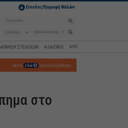
Είσοδος/Εγγραφή Μελών
Σύμβολο
ΚΙΝΗΣΗ ΣΤΕΛΕΧΩΝ
#ΔΑΣΜΟΙ
#ΥΠΟΚΛΟΠΕΣ
#ΠΛΗΘΩΡΙΣΜ
Δείτε
εδώ
την ειδική έκδοση
ύπημα στο