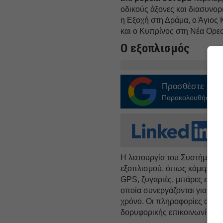
οδικούς άξονες και διασυνο
η Εξοχή στη Δράμα, ο Άγιος 
και ο Κυπρίνος στη Νέα Ορε
Ο εξοπλισμός
Προσθέστε το
E
Παρακολουθήστε τις
Η λειτουργία του Συστήματος
εξοπλισμού, όπως κάμερες α
GPS, ζυγαριές, μπάρες ελέγχ
οποία συνεργάζονται για τη
χρόνο. Οι πληροφορίες αυτέ
δορυφορικής επικοινωνίας σε