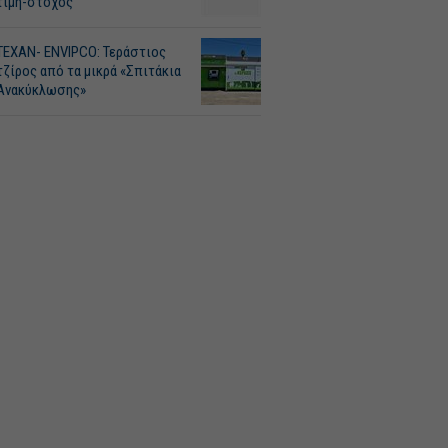
τιμή-στόχος
ΤΕΧΑΝ- ENVIPCO: Τεράστιος
τζίρος από τα μικρά «Σπιτάκια
Ανακύκλωσης»