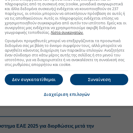
ειακές αρχές θα μπορούν να συγκρίνουν τη δηλωμένη
πληροφορίες από τη συσκευή σας (cookie, μοναδικά αναγνωριστικά
και άλλα δεδομένα συσκευής) ενδέχεται να κοινοποιηθούν σε 237
ρευματοκιβωτίου με την πραγματική του κίνηση. Οι
παρόχους, οι οποίοι μπορούν να αποκτήσουν πρόσβαση σε αυτές ή
 πραγματικό χρόνο την πορεία των οχημάτων μέσω
να τις αποθηκεύσουν. Αυτές οι πληροφορίες ενδέχεται επίσης να
ώνου, θα εντοπίζουν καθυστερήσεις και θα λαμβάνουν
χρησιμοποιηθούν συγκεκριμένα από αυτόν τον ιστότοπο. Εμείς και οι
συνεργάτες μας ενδέχεται να χρησιμοποιούμε ακριβή δεδομένα
ς κλοπής, παραβίασης ή τεχνικών προβλημάτων. Αν
γεωγραφικής τοποθεσίας.
Λίστα συνεργατών.
ιαδρομή, ύποπτη στάση ή προσπάθεια παραβίασης,
Ορισμένοι προμηθευτές μπορεί να επεξεργάζονται τα προσωπικά
εργοποιεί προειδοποίηση προς το
Κέντρο
δεδομένα σας με βάση το έννομο συμφέρον τους, αλλά μπορείτε να
αρνηθείτε κάνοντας διαχείριση των παρακάτω επιλογών. Αναζητήστε
έναν σύνδεσμο στο κάτω μέρος αυτής της σελίδας ή στο μενού του
υ Συστήματος Παρακολούθησης Επαγγελματικών
ιστοτόπου, για να διαχειριστείτε ή να ανακαλέσετε τη συναίνεσή σας
στις ρυθμίσεις απορρήτου και cookie.
βωτίων έχουν οι υπηρεσίες της Γενικής Διεύθυνσης
ν Κατανάλωσης της ΑΑΔΕ, οι οποίες και
αυτά, με σκοπό την καταπολέμηση του λαθρεμπορίου
Δεν συγκατατίθεμαι
Συναίνεση
ολογική συμμόρφωση.
Διαχείριση επιλογών
υσίμων
#Λαθρεμπόριο
ύστημα ΕΑΕ 2025 για διορθώσεις μετά την