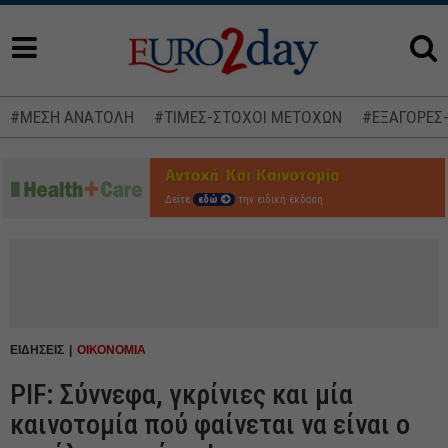
#ΜΕΣΗ ΑΝΑΤΟΛΗ
#ΤΙΜΕΣ-ΣΤΟΧΟΙ ΜΕΤΟΧΩΝ
#ΕΞΑΓΟΡΕΣ
Δείτε
εδώ
την ειδική έκδοση
ΕΙΔΗΣΕΙΣ
ΟΙΚΟΝΟΜΙΑ
PIF: Σύννεφα, γκρίνιες και μία
καινοτομία πού φαίνεται να είναι ο