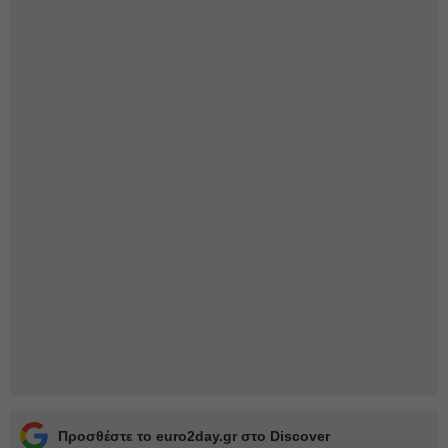
Προσθέστε το euro2day.gr στο Discover