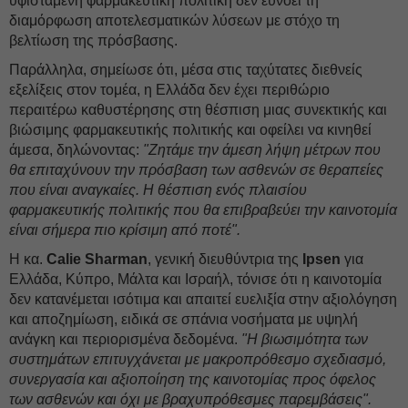
υφιστάμενη φαρμακευτική πολιτική δεν ευνοεί τη
διαμόρφωση αποτελεσματικών λύσεων με στόχο τη
βελτίωση της πρόσβασης.
Παράλληλα, σημείωσε ότι, μέσα στις ταχύτατες διεθνείς
εξελίξεις στον τομέα, η Ελλάδα δεν έχει περιθώριο
περαιτέρω καθυστέρησης στη θέσπιση μιας συνεκτικής και
βιώσιμης φαρμακευτικής πολιτικής και οφείλει να κινηθεί
άμεσα, δηλώνοντας:
"Ζητάμε την άμεση λήψη μέτρων που
θα επιταχύνουν την πρόσβαση των ασθενών σε θεραπείες
που είναι αναγκαίες. Η θέσπιση ενός πλαισίου
φαρμακευτικής πολιτικής που θα επιβραβεύει την καινοτομία
είναι σήμερα πιο κρίσιμη από ποτέ".
Η κα.
Calie Sharman
, γενική διευθύντρια της
Ipsen
για
Ελλάδα, Κύπρο, Μάλτα και Ισραήλ, τόνισε ότι η καινοτομία
δεν κατανέμεται ισότιμα και απαιτεί ευελιξία στην αξιολόγηση
και αποζημίωση, ειδικά σε σπάνια νοσήματα με υψηλή
ανάγκη και περιορισμένα δεδομένα.
"Η βιωσιμότητα των
συστημάτων επιτυγχάνεται με μακροπρόθεσμο σχεδιασμό,
συνεργασία και αξιοποίηση της καινοτομίας προς όφελος
των ασθενών και όχι με βραχυπρόθεσμες παρεμβάσεις".