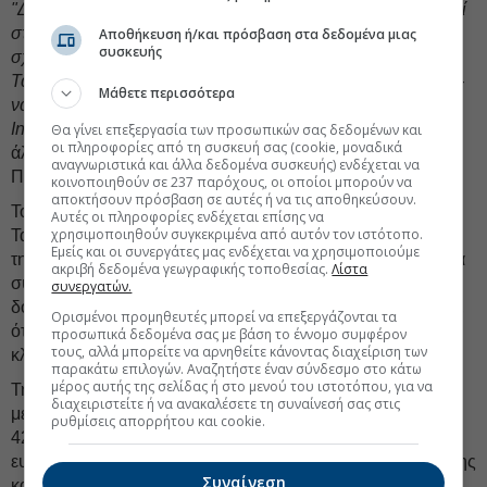
"Δεν μπορείς να μιλάς για Καινοτομία και να μην έχει κληθεί
στην Βουλή -αναφορικά με τη δεύτερη συνεδρίαση για το
Αποθήκευση ή/και πρόσβαση στα δεδομένα μιας
συσκευής
σχέδιο νόμου του υπουργείου Υγείας περί
«Σύστασης
Ταμείου Καινοτομίας»
που πραγματοποιήθηκε τη Δευτέρα -
Μάθετε περισσότερα
να καταθέσει τις απόψεις του εκπρόσωπος από το Pharma
Innovation Forum."
Αυτό μας μεταφέρθηκε, αν και κάποιοι
Θα γίνει επεξεργασία των προσωπικών σας δεδομένων και
οι πληροφορίες από τη συσκευή σας (cookie, μοναδικά
άλλοι έκαναν λόγο για πρωτοφανή παράλειψη από την
αναγνωριστικά και άλλα δεδομένα συσκευής) ενδέχεται να
Πολιτεία.
κοινοποιηθούν σε 237 παρόχους, οι οποίοι μπορούν να
αποκτήσουν πρόσβαση σε αυτές ή να τις αποθηκεύσουν.
Το θέμα είναι ότι αν και όλη η αγορά υποστηρίζει ότι το
Αυτές οι πληροφορίες ενδέχεται επίσης να
χρησιμοποιηθούν συγκεκριμένα από αυτόν τον ιστότοπο.
Ταμείο Καινοτομίας είναι ένα σωστό εργαλείο υποστήριξης
Εμείς και οι συνεργάτες μας ενδέχεται να χρησιμοποιούμε
της καινοτομίας, που μάλιστα άργησε να έρθει στην Ελλάδα
ακριβή δεδομένα γεωγραφικής τοποθεσίας.
Λίστα
συγκριτικά με ό,τι ισχύει σε άλλες αγορές, είναι λάθος
συνεργατών.
δομημένο και εξίσου βασικό, τα 50 εκατ. ευρώ δεν φτάνουν,
Ορισμένοι προμηθευτές μπορεί να επεξεργάζονται τα
όταν μιλάμε για σκευάσματα που έχουν αποδεδειγμένο
προσωπικά δεδομένα σας με βάση το έννομο συμφέρον
τους, αλλά μπορείτε να αρνηθείτε κάνοντας διαχείριση των
κλινικό όφελος για τον ασθενή.
παρακάτω επιλογών. Αναζητήστε έναν σύνδεσμο στο κάτω
μέρος αυτής της σελίδας ή στο μενού του ιστοτόπου, για να
Τη στιγμή που το
ΙΦΕΤ
, που αποτελεί σήμερα τη δεύτερη
διαχειριστείτε ή να ανακαλέσετε τη συναίνεσή σας στις
μεγαλύτερη φαρμακοβιομηχανία της χώρας με πωλήσεις
ρυθμίσεις απορρήτου και cookie.
420 εκατ. ευρώ (2025) και πάει για πάνω από 500 εκατ.
ευρώ το 2026, έχει εξελιχθεί στο βασικότερο κανάλι διάθεσης
Συναίνεση
καινοτόμων σκευασμάτων, αλλά όχι για όλους!