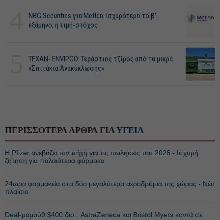
4
NBG Securities για Metlen: Ισχυρότερο το β'
εξάμηνο, η τιμή-στόχος
5
ΤΕΧΑΝ- ENVIPCO: Τεράστιος τζίρος από τα μικρά
«Σπιτάκια Ανακύκλωσης»
ΠΕΡΙΣΣΟΤΕΡΑ ΑΡΘΡΑ ΓΙΑ
ΥΓΕΙΑ
Η Pfizer ανεβάζει τον πήχη για τις πωλήσεις του 2026 - Ισχυρή
ζήτηση για παλαιότερα φάρμακα
24ωρα φαρμακεία στα δύο μεγαλύτερα αεροδρόμια της χώρας - Νέο
πλαίσιο
Deal-μαμούθ $400 δισ.: AstraZeneca και Bristol Myers κοντά σε