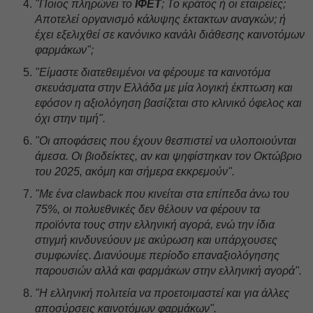
"Ποιος πληρώνει το
ΙΦΕΤ
; Το κράτος ή οι εταιρείες;
Αποτελεί οργανισμό κάλυψης έκτακτων αναγκών; ή
έχει εξελιχθεί σε κανόνικο κανάλι διάθεσης καινοτόμων
φαρμάκων";
"Είμαστε διατεθειμένοι να φέρουμε τα καινοτόμα
σκευάσματα στην Ελλάδα με μία λογική έκπτωση και
εφόσον η αξιολόγηση βασίζεται στο κλινικό όφελος και
όχι στην τιμή".
"Οι αποφάσεις που έχουν θεσπιστεί να υλοποιούνται
άμεσα. Οι βιοδείκτες, αν και ψηφίστηκαν τον Οκτώβριο
του 2025, ακόμη και σήμερα εκκρεμούν".
"Με ένα clawback που κινείται στα επίπεδα άνω του
75%, οι πολυεθνικές δεν θέλουν να φέρουν τα
προϊόντα τους στην ελληνική αγορά, ενώ την ίδια
στιγμή κινδυνεύουν με ακύρωση και υπάρχουσες
συμφωνίες. Διανύουμε περίοδο επαναξιολόγησης
παρουσιών αλλά και φαρμάκων στην ελληνική αγορά".
"Η ελληνική πολιτεία να προετοιμαστεί και για άλλες
αποσύρσεις καινοτόμων φαρμάκων".