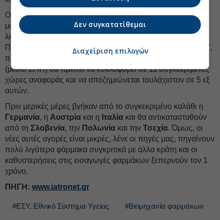
Οι αντιρρήσεις όμως για το Ταμείο Καινοτομίας δεν είναι
Δεν συγκατατίθεμαι
μόνο το διαθέσιμο κονδύλι των 50 εκατ. ευρώ- είναι όπως
λέγεται και οι αστοχίες που γίνονται στη λειτουργία του.
Παράδειγμα, οι αντικαταστάσεις στο καλάθι αγορών
"5 - 11"
,
Διαχείριση επιλογών
που προβλέπει πως για να αποζημιωθεί ένα σκεύασμα
(μέσω ΣΗΠ) θα πρέπει να κυκλοφορεί σε 11 συγκεκριμένες
χώρες αναφοράς και να αποζημιώνεται τουλάχιστον σε 5 εξ
αυτών.
Πριν μερικές μέρες βγήκαν από το συγκεκριμένο καλάθι η
Γερμανία
, η
Αυστρία
και η
Ιταλία
και θα αντικατασταθούν
από τη
Σλοβενία
, την
Πολωνία
και την
Τσεχία
. Όμως, οι
νέες αυτές αγορές είναι μικρές, λένε οι πηγές μας, πηγαίνουν
πολύ λιγότερα φάρμακα συγκριτικά με άλλα κράτη και οι
καθυστερήσεις στις εισαγωγές φαρμάκων ξεπερνούν τον 1
χρόνο.
ΠΗΓΗ:
www.iatronet.gr
#ΕΣΥ, Εθνικό Σύστημα Υγείας
#Βιομηχανία φαρμάκων