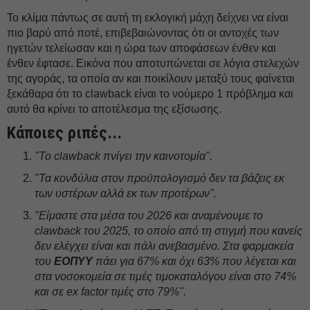
Το κλίμα πάντως σε αυτή τη εκλογική μάχη δείχνει να είναι
πιο βαρύ από ποτέ, επιβεβαιώνοντας ότι οι αντοχές των
ηγετών τελείωσαν και η ώρα των αποφάσεων ένθεν και
ένθεν έφτασε. Εικόνα που αποτυπώνεται σε λόγια στελεχών
της αγοράς, τα οποία αν και ποικίλουν μεταξύ τους φαίνεται
ξεκάθαρα ότι το clawback είναι το νούμερο 1 πρόβλημα και
αυτό θα κρίνει το αποτέλεσμα της εξίσωσης.
Κάποιες ριπές...
"Το clawback πνίγει την καινοτομία".
"Τα κονδύλια στον προϋπολογισμό δεν τα βάζεις εκ
των υστέρων αλλά εκ των προτέρων".
"Είμαστε στα μέσα του 2026 και αναμένουμε το
clawback του 2025, το οποίο από τη στιγμή που κανείς
δεν ελέγχει είναι και πάλι ανεβασμένο. Στα φαρμακεία
του
ΕΟΠΥΥ
πάει για 67% και όχι 63% που λέγεται και
στα νοσοκομεία σε τιμές τιμοκαταλόγου είναι στο 74%
και σε ex factor τιμές στο 79%".