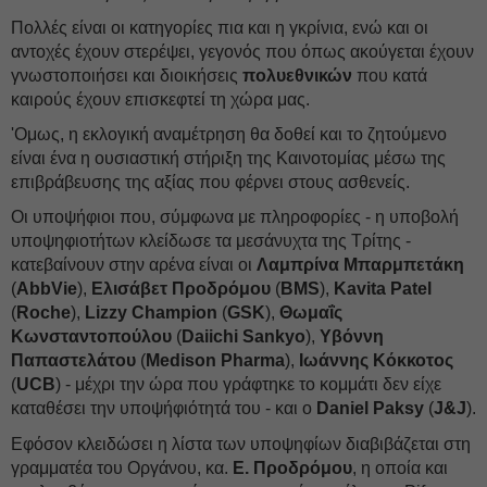
Πολλές είναι οι κατηγορίες πια και η γκρίνια, ενώ και οι
αντοχές έχουν στερέψει, γεγονός που όπως ακούγεται έχουν
γνωστοποιήσει και διοικήσεις
πολυεθνικών
που κατά
καιρούς έχουν επισκεφτεί τη χώρα μας.
'Ομως, η εκλογική αναμέτρηση θα δοθεί και το ζητούμενο
είναι ένα η ουσιαστική στήριξη της Καινοτομίας μέσω της
επιβράβευσης της αξίας που φέρνει στους ασθενείς.
Οι υποψήφιοι που, σύμφωνα με πληροφορίες - η υποβολή
υποψηφιοτήτων κλείδωσε τα μεσάνυχτα της Τρίτης -
κατεβαίνουν στην αρένα είναι οι
Λαμπρίνα Μπαρμπετάκη
(
AbbVie
),
Ελισάβετ Προδρόμου
(
BMS
),
Κavita Patel
(
Roche
),
Lizzy Champion
(
GSK
),
Θωμαΐς
Κωνσταντοπούλου
(
Daiichi Sankyo
),
Υβόννη
Παπαστελάτου
(
Medison Pharma
),
Ιωάννης Κόκκοτος
(
UCB
) - μέχρι την ώρα που γράφτηκε το κομμάτι δεν είχε
καταθέσει την υποψήφιότητά του - και ο
Daniel Paksy
(
J&J
).
Εφόσον κλειδώσει η λίστα των υποψηφίων διαβιβάζεται στη
γραμματέα του Οργάνου, κα.
Ε. Προδρόμου
, η οποία και