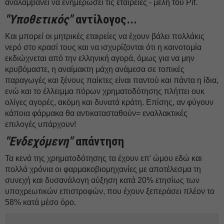
αναλαμβάνει να ενημερώσει τις εταιρείες - μέλη του Pif.
"Yποθετικός"
αντίλογος...
Και μπορεί οι μητρικές εταιρείες να έχουν βάλει πολλάκις
νερό στο κρασί τους και να ισχυρίζονται ότι η καινοτομία
εκδιώχνεται από την ελληνική αγορά, όμως για να μην
κρυβόμαστε, η αναίμακτη μάχη ανάμεσα σε τοπικές
παραγωγές και ξένους παίκτες είναι παντού και πάντα η ίδια,
ενώ και το έλλειμμα πόρων χρηματοδότησης πλήττει ουκ
ολίγες αγορές, ακόμη και δυνατά κράτη. Επίσης, αν φύγουν
κάποια φάρμακα θα αντικατασταθούν= εναλλακτικές
επιλογές υπάρχουν!
"Eνδεχόμενη"
απάντηση
Τα κενά της χρηματοδότησης τα έχουν επ' ώμου εδώ και
πολλά χρόνια οι φαρμακοβιομηχανίες με αποτέλεσμα τη
συνεχή και δυσανάλογη αύξηση κατά 20% ετησίως των
υποχρεωτικών επιστροφών, που έχουν ξεπεράσει πλέον το
58% κατά μέσο όρο.