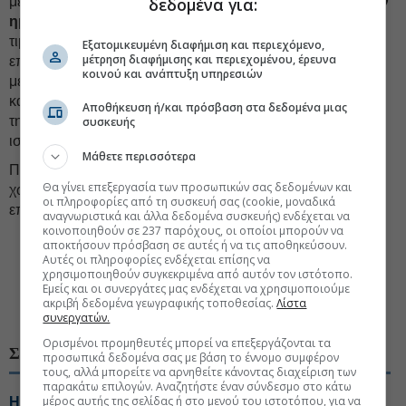
δεδομένα για:
μεταξύ άλλων
την ανανέωση αδειών πολύ πριν από την
ημερομηνία λήξης τους.
Ταυτόχρονα, πρότεινε την
τιμολόγηση φάσματος με τρόπο που ενθαρρύνει την
Εξατομικευμένη διαφήμιση και περιεχόμενο,
μέτρηση διαφήμισης και περιεχομένου, έρευνα
επένδυση, γεγονός που όπως είπε μπορεί να επιτευχθεί
κοινού και ανάπτυξη υπηρεσιών
μέσω του καθορισμού του τέλους ανανέωσης συντηρητικά
και διασφαλίζοντας ότι αντανακλά τις σημερινές συνθήκες
Αποθήκευση ή/και πρόσβαση στα δεδομένα μιας
της ελληνικής αγοράς, αποφεύγοντας την εξάρτηση από
συσκευής
ιστορικές τιμές.
Μάθετε περισσότερα
Παράλληλα, προτείνει ακόμη και ανανεώσεις φάσματος
Θα γίνει επεξεργασία των προσωπικών σας δεδομένων και
χωρίς χρέωση, εφόσον συνδέονται με δεσμεύσεις
οι πληροφορίες από τη συσκευή σας (cookie, μοναδικά
επενδύσεων και στόχους συνδεσιμότητας.
αναγνωριστικά και άλλα δεδομένα συσκευής) ενδέχεται να
κοινοποιηθούν σε 237 παρόχους, οι οποίοι μπορούν να
αποκτήσουν πρόσβαση σε αυτές ή να τις αποθηκεύσουν.
#Nova
#Vodafone
#ΔΕΗ
Αυτές οι πληροφορίες ενδέχεται επίσης να
χρησιμοποιηθούν συγκεκριμένα από αυτόν τον ιστότοπο.
#Εθνική Επιτροπή Τηλεπικοινωνιών Ταχυδρομείων, ΕΕΤΤ
Εμείς και οι συνεργάτες μας ενδέχεται να χρησιμοποιούμε
ακριβή δεδομένα γεωγραφικής τοποθεσίας.
Λίστα
#Κινητή τηλεφωνία
#ΟΤΕ
συνεργατών.
Ορισμένοι προμηθευτές μπορεί να επεξεργάζονται τα
ΣΧΕΤΙΚΑ ΘΕΜΑΤΑ
προσωπικά δεδομένα σας με βάση το έννομο συμφέρον
τους, αλλά μπορείτε να αρνηθείτε κάνοντας διαχείριση των
παρακάτω επιλογών. Αναζητήστε έναν σύνδεσμο στο κάτω
μέρος αυτής της σελίδας ή στο μενού του ιστοτόπου, για να
Η Upstream βοηθά τους παρόχους κινητής τηλεφωνίας