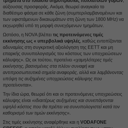
τμήματα στο πλαίσιο δημοπρασίας πολλαπλών γύρων
,
αύξουσας προσφοράς. Ακόμα, θεωρεί αναγκαίο το
διαθέσιμο φάσμα σε κάθε ζώνη (συμπεριλαμβανομένων και
των υφιστάμενων δικαιωμάτων στη ζώνη των 1800 MHz) να
εκχωρηθεί υπό τη μορφή συνεχόμενων τμημάτων.
Ωστόσο, η NOVA βλέπει
τις προτεινόμενες τιμές
εκκίνησης ως « υπερβολικά υψηλές
, καθώς εντοπίζονται
αδυναμίες στη συγκριτική αξιολόγηση της ΕΕΤΤ και μη
επαρκής συνυπολογισμός του κόστους των υποχρεώσεων
κάλυψης». Ως εκ τούτου, προτείνει
«χαμηλότερες τιμές
εκκίνησης, βασισμένες στα πλέον συναφή και
αντιπροσωπευτικά σημεία αναφοράς, αλλά και λαμβάνοντας
υπόψη τις αυξημένες υποχρεώσεις κάλυψης που
προτείνονται»
.
Την ίδια ώρα, θεωρεί ότι και οι προτεινόμενες υποχρεώσεις
κάλυψης είναι
«ιδιαιτέρως αυξημένες και συνεπάγονται
υψηλό κόστος που θα πρέπει να συνυπολογιστεί κατά τον
καθορισμό των τιμών εκκίνησης»
.
Στις τιμές εκκίνησης αναφέρθηκε και η
VODAFONE