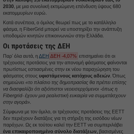
2030
, με μια συνολική εκτιμώμενη επένδυση ύψους 680
εκατομμυρίων ευρώ.
Κατά συνέπεια, ο όμιλος θεωρεί πως με το κατάλληλο
φάσμα, η FiberGrid μπορεί να υποστηρίξει την ανάπτυξη
υποδομών κινητών επικοινωνιών στην Ελλάδα.
Οι προτάσεις της ΔΕH
Παρ' όλα αυτά, η
ΔΕΗ
ΔΕΗ -4,07%
επισημαίνει ότι οι
τρέχουσες προτάσεις για την απονομή φάσματος φαίνονται
πρωτίστως εστιασμένες στην εκ νέου παραχώρηση του
φάσματος στους
υφιστάμενους κατόχους αδειών
. Όπως
σημειώνει
«το πλαίσιο της δημοπρασίας θα πρέπει επίσης
να διασφαλίζει ότι αξιόπιστοι νεοεισερχόμενοι -όπως η
Fibergrid- έχουν μια ρεαλιστική ευκαιρία να συμμετάσχουν
στην αγορά».
Σύμφωνα με τον όμιλο, οι τρέχουσες προτάσεις της ΕΕΤΤ
δεν περιέχουν διατάξεις για τη στήριξη της εισόδου νέων
παρόχων. Ως εκ τούτου καλεί την ΕΕΤΤ να συμπεριλάβει
ένα επικαιροποιημένο σύνολο διατάξεων,
βασισμένες