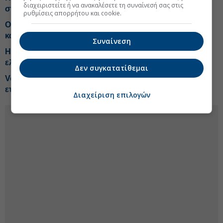
διαχειριστείτε ή να ανακαλέσετε τη συναίνεσή σας στις
στη νέα εποχή του Chrome
ρυθμίσεις απορρήτου και cookie.
ΟΤΕ: Τα σχέδια για ανάπτυξη μέσω οπτικής ίνας, ICT
και τεχνητής νοημοσύνης
Συναίνεση
HELLAS-SPACE 2.0: Σχέδιο 350 εκατ. ευρώ για
ελληνικούς δορυφόρους νέας γενιάς
Δεν συγκατατίθεμαι
Vodafone-ΔΕΗ: Στα 130 εκατ. το τίμημα για την κοινή
εταιρεία οπτικών ινών
Διαχείριση επιλογών