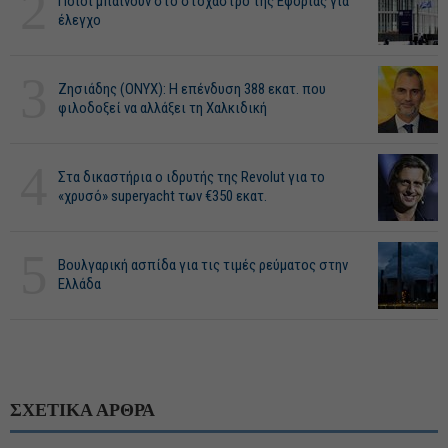
2
Ποιοι μπαίνουν στο στόχαστρο της Εφορίας για
έλεγχο
3
Ζησιάδης (ONYX): Η επένδυση 388 εκατ. που
φιλοδοξεί να αλλάξει τη Χαλκιδική
4
Στα δικαστήρια ο ιδρυτής της Revolut για το
«χρυσό» superyacht των €350 εκατ.
5
Βουλγαρική ασπίδα για τις τιμές ρεύματος στην
Ελλάδα
ΣΧΕΤΙΚΑ ΑΡΘΡΑ