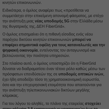
κινητών επικοινωνιών.
Ειδικότερα, ο όμιλος αναφέρει πως «προτίθεται να
συμμετάσχει στην επικείμενη απονομή φάσματος, με στόχο
την ανάπτυξη μιας
νέας υποδομής 5G
στην Ελλάδα μέσω
της θυγατρικής της, ΔΕH FiberGrid».
Ο όμιλος επισημαίνει ότι η πιθανή είσοδος ενός νέου
παρόχου δικτύου κινητών επικοινωνιών
μπορεί να
επιφέρει σημαντικά οφέλη για τους καταναλωτές και την
ψηφιακή οικονομία
, εντείνοντας τον ανταγωνισμό και
βελτιώνοντας την ποιότητα υπηρεσιών.
Στο πλαίσιο αυτό, ο όμιλος υποστηρίζει ότι η FiberGrid
δύναται να διαδραματίσει έναν τέτοιο ρόλο καθώς μέσω των
πρόσφατων επενδύσεών της σε
υποδομές οπτικών ινών,
έχει ήδη αποδείξει τόσο τη χρηματοοικονομική ευρωστία,
όσο και την επιχειρησιακή ετοιμότητα που απαιτούνται για
την ανάπτυξη τηλεπικοινωνιακών δικτύων μεγάλης
κλίμακας.
Για του λόγου το αληθές, το πλάνο της εταιρείας
στοχεύει
στην κάλυψη 3,8 εκατομμυρίων νοικοκυριών έως το