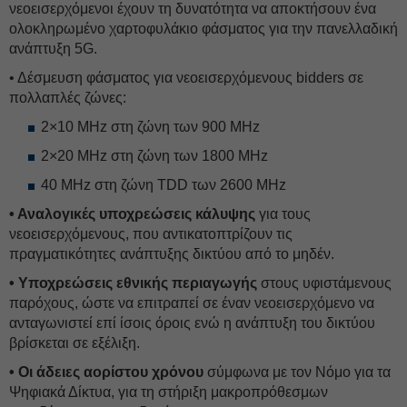
νεοεισερχόμενοι έχουν τη δυνατότητα να αποκτήσουν ένα
ολοκληρωμένο χαρτοφυλάκιο φάσματος για την πανελλαδική
ανάπτυξη 5G.
• Δέσμευση φάσματος για νεοεισερχόμενους bidders σε
πολλαπλές ζώνες:
2×10 MHz στη ζώνη των 900 MHz
2×20 MHz στη ζώνη των 1800 MHz
40 MHz στη ζώνη TDD των 2600 MHz
• Αναλογικές υποχρεώσεις κάλυψης
για τους
νεοεισερχόμενους, που αντικατοπτρίζουν τις
πραγματικότητες ανάπτυξης δικτύου από το μηδέν.
• Υποχρεώσεις εθνικής περιαγωγής
στους υφιστάμενους
παρόχους, ώστε να επιτραπεί σε έναν νεοεισερχόμενο να
ανταγωνιστεί επί ίσοις όροις ενώ η ανάπτυξη του δικτύου
βρίσκεται σε εξέλιξη.
• Οι άδειες αορίστου χρόνου
σύμφωνα με τον Νόμο για τα
Ψηφιακά Δίκτυα, για τη στήριξη μακροπρόθεσμων