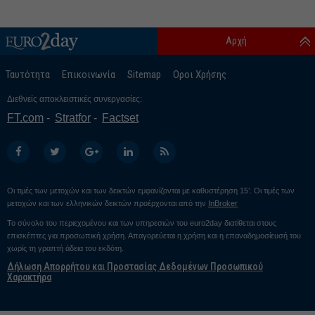
Αρχή
Ταυτότητα
Επικοινωνία
Sitemap
Οροι Χρήσης
Διεθνείς αποκλειστικές συνεργασίες:
FT.com
Stratfor
Factset
Οι τιμές των μετοχών και των δεικτών εμφανίζονται με καθυστέρηση 15’. Οι τιμές των
μετοχών και των ελληνικών δεικτών προέρχονται από την
InBroker
Το σύνολο του περιεχομένου και των υπηρεσιών του euro2day διατίθεται στους
επισκέπτες για προσωπική χρήση. Απαγορεύεται η χρήση και η επαναδημοσίευσή του
χωρίς τη γραπτή άδεια του εκδότη.
Δήλωση Απορρήτου και Προστασίας Δεδομένων Προσωπικού
Χαρακτήρα