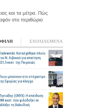
ιας και τα μέτρα. Πώς
λαφόν στο περιθώριο
ΦΙΛΗ
ΣΧΟΛΙΑΣΜΕΝΑ
Tradewinds: Κατασχέθηκε πλοίο
του Ν. Λιβανού για απαίτηση
$21,5 εκατ. της Πειραιώς
Ποιοι μπαίνουν στο στόχαστρο
της Εφορίας για έλεγχο
Ζησιάδης (ONYX): Η επένδυση
388 εκατ. που φιλοδοξεί να
αλλάξει τη Χαλκιδική