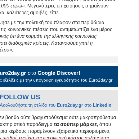
4.000 ευρώ».
Μεγαλύτερες επιχειρήσεις σημαίνουν
ι καλύτερες αμοιβές, είπε.
σε με την πολιτική του πλαφόν στα περιθώρια
τις κοινωνικές πιέσεις που αντιμετωπίζει ένα μέρος
ονός ότι ένα κομμάτι της ελληνικής κοινωνίας
σει διαδοχικές κρίσεις. Κατανοούμε γιατί η
έτρο».
uro2day.gr
στο
Google Discover!
 εξελίξεις με την υπογραφη εγκυρότητας του Euro2day.gr
FOLLOW US
Ακολουθήστε τη σελίδα του
Euro2day.gr
στο
Linkedin
 δεν βοηθά ούτε βραχυπρόθεσμα ούτε μακροπρόθεσμα
ρακτηριστικό παράδειγμα
τα σούπερ μάρκετ
, όπου
ρια κέρδους παραμένουν εξαιρετικά περιορισμένα,
 μισθοί, ενοίκια και ενεργειακό κόστος αυξάνονται,