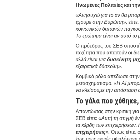
Ηνωμένες Πολιτείες και τη
«Ανησυχώ για το αν θα μπορ
έχουμε στην Ευρώπη»,
είπε
κοινωνικών δαπανών παγκοσ
Το ερώτημα είναι αν αυτό το 
Ο πρόεδρος του ΣΕΒ υποστήρ
ταχύτητα που απαιτούν οι διεθ
αλλά είναι μια
δυσκίνητη μη
εξαιρετικά δύσκολη
».
Κομβικό ρόλο απέδωσε στην 
μετασχηματισμό. «
Η AI μπορ
να κλείσουμε την απόσταση 
Το γάλα που χύθηκε,
Απαντώντας στην κριτική για
ΣΕΒ είπε:
«Αυτή τη στιγμή έν
τα κέρδη των επιχειρήσεων. 
επιχειρήσεις
».
Όπως είπε, στ
έως τρεις φορές υψηλότεροι 