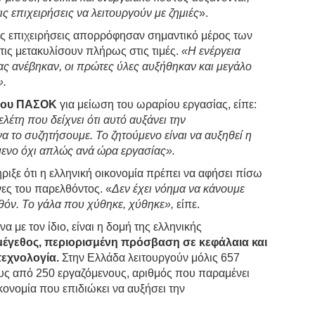
ις επιχειρήσεις να λειτουργούν με ζημιές
».
ές επιχειρήσεις απορρόφησαν σημαντικό μέρος των
ις μετακυλίσουν πλήρως στις τιμές.
«Η ενέργεια
ας ανέβηκαν, οι πρώτες ύλες αυξήθηκαν και μεγάλο
».
του ΠΑΣΟΚ
για μείωση του ωραρίου εργασίας, είπε:
λέτη που δείχνει ότι αυτό αυξάνει την
 το συζητήσουμε. Το ζητούμενο είναι να αυξηθεί η
ενο όχι απλώς ανά ώρα εργασίας».
ξε ότι η ελληνική οικονομία πρέπει να αφήσει πίσω
νες του παρελθόντος. «
Δεν έχει νόημα να κάνουμε
λθόν. Το γάλα που χύθηκε, χύθηκε»,
είπε.
 με τον ίδιο, είναι η δομή της ελληνικής
μέγεθος, περιορισμένη πρόσβαση σε κεφάλαια και
εχνολογία.
Στην Ελλάδα λειτουργούν μόλις 657
ους από 250 εργαζόμενους, αριθμός που παραμένει
ικονομία που επιδιώκει να αυξήσει την