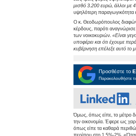
μισθό 3.200 ευρώ, άλλοι με 
υψηλότερη παραγωγικότητα κα
Ο κ. Θεοδωρόπουλος διαφώνη
κέρδους, παρότι αναγνώρισε 
των νοικοκυριών.
«Είναι γεγ
υποφέρει και ότι έχουμε περά
κυβέρνηση επέλεξε αυτό το μ
Προσθέστε το
E
Παρακολουθήστε τις
Όμως, όπως είπε, το μέτρο
την οικονομία. Έφερε ως χα
όπως είπε τα καθαρά περιθώ
περίπου στο 1,5%-2%. «
Όταν