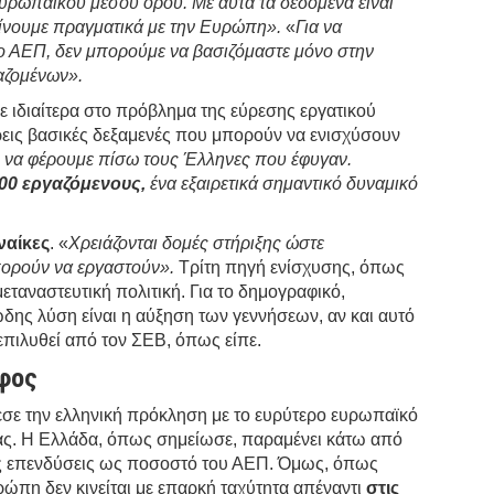
υρωπαϊκού μέσου όρου. Με αυτά τα δεδομένα είναι
λίνουμε πραγματικά με την Ευρώπη».
«
Για να
ο ΑΕΠ, δεν μπορούμε να βασιζόμαστε μόνο στην
αζομένων».
 ιδιαίτερα στο πρόβλημα της εύρεσης εργατικού
ρεις βασικές δεξαμενές που μπορούν να ενισχύσουν
 να φέρουμε πίσω τους Έλληνες που έφυγαν.
00 εργαζόμενους,
ένα εξαιρετικά σημαντικό δυναμικό
ναίκες
. «
Χρειάζονται δομές στήριξης ώστε
πορούν να εργαστούν».
Τρίτη πηγή ενίσχυσης, όπως
 μεταναστευτική πολιτική. Για το δημογραφικό,
ώδης λύση είναι η αύξηση των γεννήσεων, αν και αυτό
 επιλυθεί από τον ΣΕΒ, όπως είπε.
φος
ε την ελληνική πρόκληση με το ευρύτερο ευρωπαϊκό
ας. Η Ελλάδα, όπως σημείωσε, παραμένει κάτω από
ις επενδύσεις ως ποσοστό του ΑΕΠ. Όμως, όπως
υρώπη δεν κινείται με επαρκή ταχύτητα απέναντι
στις