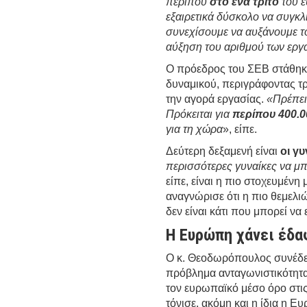
περίπου
στο ένα τρίτο
του ε
εξαιρετικά δύσκολο να συγκ
συνεχίσουμε να αυξάνουμε τ
αύξηση του αριθμού των εργ
Ο πρόεδρος του ΣΕΒ στάθηκε
δυναμικού, περιγράφοντας τ
την αγορά εργασίας.
«Πρέπει
Πρόκειται για
περίπου 400.0
για τη χώρα
», είπε.
Δεύτερη δεξαμενή είναι
οι γυ
περισσότερες γυναίκες να μ
είπε, είναι η πιο στοχευμένη
αναγνώρισε ότι η πιο θεμελι
δεν είναι κάτι που μπορεί να
Η Ευρώπη χάνει έδα
Ο κ. Θεοδωρόπουλος συνέδεσ
πρόβλημα ανταγωνιστικότητ
τον ευρωπαϊκό μέσο όρο στ
τόνισε, ακόμη και η ίδια η Ε