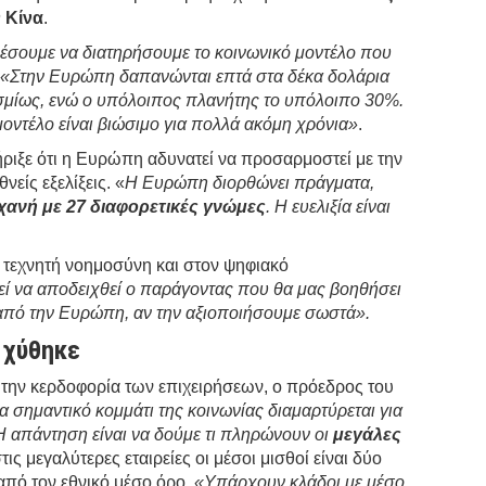
ν Κίνα
.
έσουμε να διατηρήσουμε το κοινωνικό μοντέλο που
.
«Στην Ευρώπη δαπανώνται επτά στα δέκα δολάρια
μίως, ενώ ο υπόλοιπος πλανήτης το υπόλοιπο 30%.
μοντέλο είναι βιώσιμο για πολλά ακόμη χρόνια»
.
ιξε ότι η Ευρώπη αδυνατεί να προσαρμοστεί με την
νείς εξελίξεις. «
Η Ευρώπη διορθώνει πράγματα,
χανή με 27 διαφορετικές γνώμες
. Η ευελιξία είναι
τεχνητή νοημοσύνη και στον ψηφιακό
εί να αποδειχθεί ο παράγοντας που θα μας βοηθήσει
από την Ευρώπη, αν την αξιοποιήσουμε σωστά».
 χύθηκε
 την κερδοφορία των επιχειρήσεων, ο πρόεδρος του
α σημαντικό κομμάτι της κοινωνίας διαμαρτύρεται για
Η απάντηση είναι να δούμε τι πληρώνουν οι
μεγάλες
ις μεγαλύτερες εταιρείες οι μέσοι μισθοί είναι δύο
από τον εθνικό μέσο όρο.
«Υπάρχουν κλάδοι με μέσο