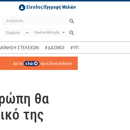
Είσοδος/Εγγραφή Μελών
Σύμβολο
ΚΙΝΗΣΗ ΣΤΕΛΕΧΩΝ
#ΔΑΣΜΟΙ
#ΥΠΟΚΛΟΠΕΣ
#ΠΛΗΘΩΡΙΣΜ
Δείτε
εδώ
την ειδική έκδοση
υρώπη θα
ικό της