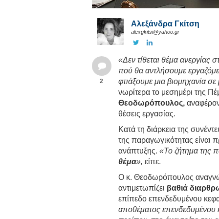
Αλεξάνδρα Γκίτση
alexgkitsi@yahoo.gr
«Δεν τίθεται θέμα ανεργίας 
πού θα αντλήσουμε εργαζόμεν
φτιάξουμε μια βιομηχανία σε 
2
νωρίτερα το μεσημέρι της Π
Θεοδωρόπουλος,
αναφέρον
θέσεις εργασίας.
Κατά τη διάρκεια της συνέντ
της παραγωγικότητας είναι π
ανάπτυξης.
«Το ζήτημα της 
θέμα
»,
είπε.
Ο κ. Θεοδωρόπουλος αναγνώρ
αντιμετωπίζει
βαθιά διαρθρ
επίπεδο επενδεδυμένου κεφα
αποθέματος επενδεδυμένου κ