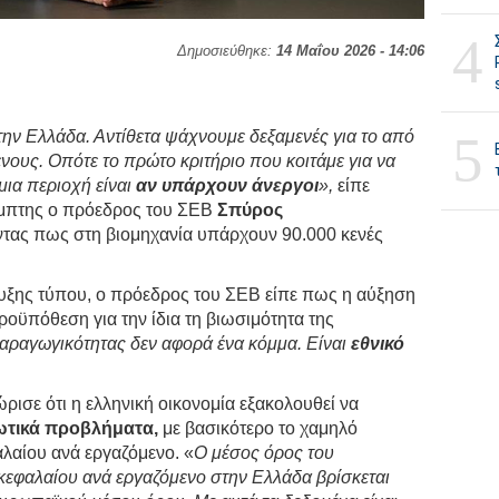
4
Δημοσιεύθηκε:
14 Μαΐου 2026 - 14:06
5
στην Ελλάδα. Αντίθετα ψάχνουμε δεξαμενές για το από
ους. Οπότε το πρώτο κριτήριο που κοιτάμε για να
μια περιοχή είναι
αν υπάρχουν άνεργοι
»,
είπε
έμπτης ο πρόεδρος του ΣΕΒ
Σπύρος
τας πως στη βιομηχανία υπάρχουν 90.000 κενές
ευξης τύπου, ο πρόεδρος του ΣΕΒ είπε πως η αύξηση
ροϋπόθεση για την ίδια τη βιωσιμότητα της
παραγωγικότητας δεν αφορά ένα κόμμα. Είναι
εθνικό
ισε ότι η ελληνική οικονομία εξακολουθεί να
ωτικά προβλήματα,
με βασικότερο το χαμηλό
λαίου ανά εργαζόμενο. «
Ο μέσος όρος του
εφαλαίου ανά εργαζόμενο στην Ελλάδα βρίσκεται