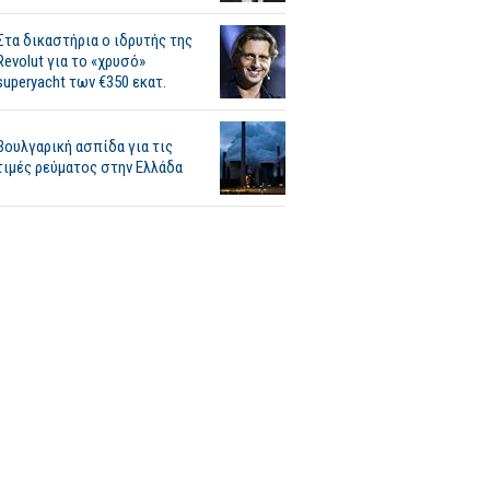
Στα δικαστήρια ο ιδρυτής της
Revolut για το «χρυσό»
superyacht των €350 εκατ.
Βουλγαρική ασπίδα για τις
τιμές ρεύματος στην Ελλάδα