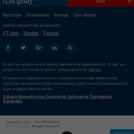
Αρχή
Ταυτότητα
Επικοινωνία
Sitemap
Οροι Χρήσης
Διεθνείς αποκλειστικές συνεργασίες:
FT.com
Stratfor
Factset
Οι τιμές των μετοχών και των δεικτών εμφανίζονται με καθυστέρηση 15’. Οι τιμές των
μετοχών και των ελληνικών δεικτών προέρχονται από την
InBroker
Το σύνολο του περιεχομένου και των υπηρεσιών του euro2day διατίθεται στους
επισκέπτες για προσωπική χρήση. Απαγορεύεται η χρήση και η επαναδημοσίευσή του
χωρίς τη γραπτή άδεια του εκδότη.
Δήλωση Απορρήτου και Προστασίας Δεδομένων Προσωπικού
Χαρακτήρα
Copyright © 2001 – 2026 MEDIA2DAY
All Rights Reserved.
Managed Cloud by C2
Απόρρητο