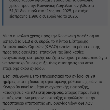
όσους χάνουν υφιστάμενη ρύθμιση. Το συνολικό
χρέος προς την Κοινωνική Ασφάλιση ανήλθε στα
51,31 δισ. ευρώ στο τέλος του 2025, με στόχο
είσπραξης 1,996 δισ. ευρώ για το 2026.
Με το συνολικό χρέος προς την Κοινωνική Ασφάλιση να
ξεπερνά τα
51,3 δισ. ευρώ
, το Κέντρο Είσπραξης
Ασφαλιστικών Οφειλών (ΚΕΑΟ) εντείνει τα μέτρα πίεσης
προς τους οφειλέτες, επιταχύνει τις διαδικασίες
αναγκαστικής είσπραξης και ζητά ενίσχυση προσωπικού για
να ανταποκριθεί στις αυξημένες απαιτήσεις του νέου
επιχειρησιακού σχεδίου.
Έτσι, σύμφωνα με το επιχειρησιακό του σχέδιο, σε
70
ημέρες
μετά τη διακοπή υφιστάμενης ρύθμισης χρεών, το
Κέντρο θα κινεί τα μέτρα αναγκαστικής είσπραξης,
κατασχέσεις και
πλειστηριασμούς
. Στόχος παραμένει η
επιτάχυνση των μέτρων είσπραξης παράλληλα με την
προσπάθεια αποτροπής δημιουργίας νέων οφειλών.