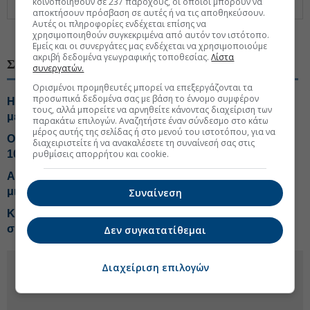
κοινοποιηθούν σε 237 παρόχους, οι οποίοι μπορούν να
των 51,3 δισ. ευρώ.
αποκτήσουν πρόσβαση σε αυτές ή να τις αποθηκεύσουν.
Αυτές οι πληροφορίες ενδέχεται επίσης να
#ΕΦΚΑ
#Κατασχέσεις
#Ασφαλιστικές εισφορές
χρησιμοποιηθούν συγκεκριμένα από αυτόν τον ιστότοπο.
Εμείς και οι συνεργάτες μας ενδέχεται να χρησιμοποιούμε
ακριβή δεδομένα γεωγραφικής τοποθεσίας.
Λίστα
ΣΧΕΤΙΚΑ ΘΕΜΑΤΑ
συνεργατών.
Ορισμένοι προμηθευτές μπορεί να επεξεργάζονται τα
προσωπικά δεδομένα σας με βάση το έννομο συμφέρον
Η ΑΑΔΕ βάζει... «βαθμό» στις μεταβιβάσεις ακινήτων
τους, αλλά μπορείτε να αρνηθείτε κάνοντας διαχείριση των
με κατάσχεση
παρακάτω επιλογών. Αναζητήστε έναν σύνδεσμο στο κάτω
μέρος αυτής της σελίδας ή στο μενού του ιστοτόπου, για να
Ο «χάρτης» των πληρωμών από e-ΕΦΚΑ, ΔΥΠΑ από
διαχειριστείτε ή να ανακαλέσετε τη συναίνεσή σας στις
ρυθμίσεις απορρήτου και cookie.
10 έως 14 Αυγούστου
Αφορολόγητα κουπόνια αντί για αυξήσεις στους
μισθούς
Συναίνεση
Κάτω από τα 1.000 ευρώ το 57% των κύριων
συντάξεων γήρατος
Δεν συγκατατίθεμαι
Διαχείριση επιλογών