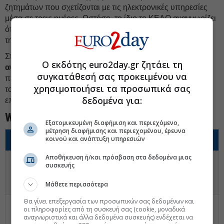
ζητημάτων που σχετίζονται με τις ηλεκτρονικές υπηρεσίες
μέσα σε τρεις ημέρες. Ωστόσο, το ίδιο το ΚΕΑΟ αναγνωρίζει
ότι η επιτυχία των στόχων εξαρτάται σε μεγάλο βαθμό από
την επάρκεια προσωπικού.
Στο πλαίσιο αυτό, το τρίτο σκέλος του σχεδίου προβλέπει
Ο εκδότης euro2day.gr ζητάει τη
αύξηση
κατά τουλάχιστον 20% του προσωπικού στις
συγκατάθεσή σας προκειμένου να
περιφερειακές υπηρεσίες, καθώς και εκπαίδευση
χρησιμοποιήσει τα προσωπικά σας
τουλάχιστον του μισού προσωπικού σε εξειδικευμένα
δεδομένα για:
επιχειρησιακά αντικείμενα.
Watch Now
Εξατομικευμένη διαφήμιση και περιεχόμενο,
μέτρηση διαφήμισης και περιεχομένου, έρευνα
κοινού και ανάπτυξη υπηρεσιών
Τι να παρακολουθήσετε
Αποθήκευση ή/και πρόσβαση στα δεδομένα μιας
►
Παρακολουθήστε
τον ρυθμό ενεργοποίησης
συσκευής
κατασχέσεων και πλειστηριασμών από το ΚΕΑΟ μετά τη
λήξη της προθεσμίας των 70-90 ημερών.
Μάθετε περισσότερα
Θα γίνει επεξεργασία των προσωπικών σας δεδομένων και
►
Δείτε
την πορεία προς τον στόχο είσπραξης 1,996
οι πληροφορίες από τη συσκευή σας (cookie, μοναδικά
δισ. ευρώ και την εξέλιξη του συνολικού χρέους πέραν
αναγνωριστικά και άλλα δεδομένα συσκευής) ενδέχεται να