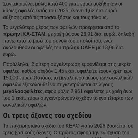
Συγκεκριμένα, μόλις κατά 400 εκατ. ευρώ αυξήθηκαν οι
κύριες οφειλές εντός του 2025, έναντι 1,62 δισ. ευρώ
αύξησης από τις προσαυξήσεις και τους τόκους.
Το μεγαλύτερο μέρος των οφειλών προέρχεται από το
πρώην ΙΚΑ-ΕΤΑΜ
, με χρέη ύψους 26,91 δισ. ευρώ, δηλαδή
πάνω από το μισό του συνολικού υπολοίπου, ενώ
ακολουθούν οι οφειλές του
πρώην ΟΑΕΕ
με 13,96 δισ.
ευρώ.
Παράλληλα, ιδιαίτερη συγκέντρωση εμφανίζεται στις μικρές
οφειλές, καθώς σχεδόν 1,45 εκατ. οφειλέτες έχουν χρέη έως
15.000 ευρώ. Ωστόσο, το μεγαλύτερο μέρος των συνολικών
οφειλών εξακολουθεί να συγκεντρώνεται σε λίγους
μεγαλοοφειλέτες
, αφού μόλις 2.961 οφειλέτες με χρέη άνω
του 1 εκατ. ευρώ συγκεντρώνουν σχεδόν το ένα τέταρτο των
συνολικών οφειλών.
Οι τρεις άξονες του σχεδίου
Το επιχειρησιακό σχέδιο του ΚΕΑΟ για το 2026 βασίζεται σε
τρεις βασικούς άξονες. Ο πρώτος αφορά την ενίσχυση του