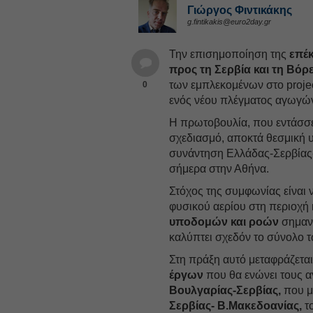
Γιώργος Φιντικάκης
g.fintikakis@euro2day.gr
Την επισημοποίηση της
επέκ
προς τη Σερβία και τη Βόρ
των εμπλεκομένων στο projec
0
ενός νέου πλέγματος αγωγών
Η πρωτοβουλία, που εντάσσετ
σχεδιασμό, αποκτά θεσμική 
συνάντηση Ελλάδας-Σερβίας-
σήμερα στην Αθήνα.
Στόχος της συμφωνίας είναι 
φυσικού αερίου στη περιοχή
υποδομών και ροών
σημαντ
καλύπτει σχεδόν το σύνολο 
Στη πράξη αυτό μεταφράζεται
έργων
που θα ενώνει τους 
Βουλγαρίας-Σερβίας,
που με
Σερβίας- Β.Μακεδοανίας,
το