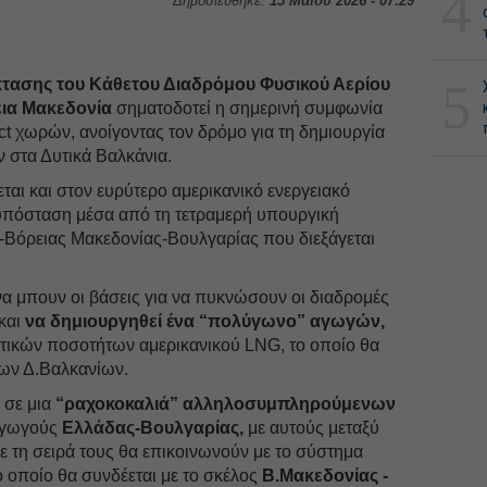
4
Δημοσιεύθηκε:
15 Μαΐου 2026 - 07:29
5
τασης του Κάθετου Διαδρόμου Φυσικού Αερίου
εια Μακεδονία
σηματοδοτεί η σημερινή συμφωνία
t χωρών, ανοίγοντας τον δρόμο για τη δημιουργία
 στα Δυτικά Βαλκάνια.
αι και στον ευρύτερο αμερικανικό ενεργειακό
υπόσταση μέσα από τη τετραμερή υπουργική
Βόρειας Μακεδονίας-Βουλγαρίας που διεξάγεται
να μπουν οι βάσεις για να πυκνώσουν οι διαδρομές
 και
να δημιουργηθεί ένα “πολύγωνο” αγωγών,
ικών ποσοτήτων αμερικανικού LNG, το οποίο θα
των Δ.Βαλκανίων.
 σε μια
“ραχοκοκαλιά” αλληλοσυμπληρούμενων
αγωγούς
Ελλάδας-Βουλγαρίας,
με αυτούς μεταξύ
 τη σειρά τους θα επικοινωνούν με το σύστημα
 οποίο θα συνδέεται με το σκέλος
Β.Μακεδονίας -