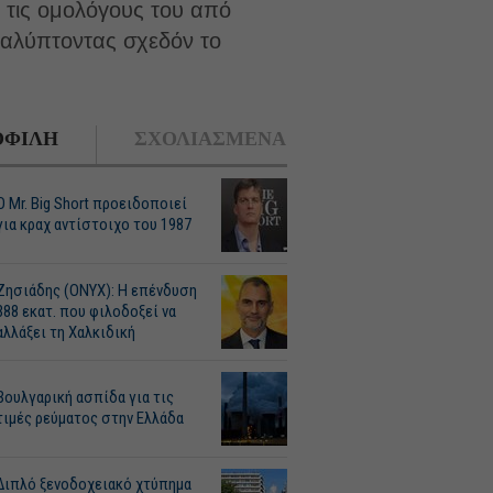
 τις ομολόγους του από
καλύπτοντας σχεδόν το
ΦΙΛΗ
ΣΧΟΛΙΑΣΜΕΝΑ
O Mr. Big Short προειδοποιεί
για κραχ αντίστοιχο του 1987
Ζησιάδης (ONYX): Η επένδυση
388 εκατ. που φιλοδοξεί να
αλλάξει τη Χαλκιδική
Βουλγαρική ασπίδα για τις
τιμές ρεύματος στην Ελλάδα
Διπλό ξενοδοχειακό χτύπημα