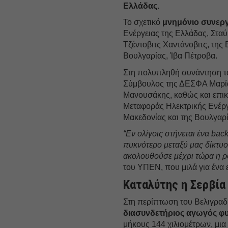
Ελλάδας.
Το σχετικό
μνημόνιο συνερ
Ενέργειας της Ελλάδας, Στα
Τζέντοβιτς Χαντάνοβιτς, της
Βουλγαρίας, Ίβα Πέτροβα.
Στη πολυπληθή συνάντηση τ
Σύμβουλος της ΔΕΣΦΑ Μαρί
Μανουσάκης, καθώς και επι
Μεταφοράς Ηλεκτρικής Ενέργε
Μακεδονίας και της Βουλγαρί
“Εν ολίγοις στήνεται ένα ba
πυκνότερο μεταξύ μας δίκτυο
ακολουθούσε μέχρι τώρα η ρ
του ΥΠΕΝ, που μιλά για ένα
Καταλύτης η Σερβία
Στη περίπτωση του Βελιγραδ
διασυνδετήριος αγωγός φυ
μήκους 144 χιλιομέτρων, μια