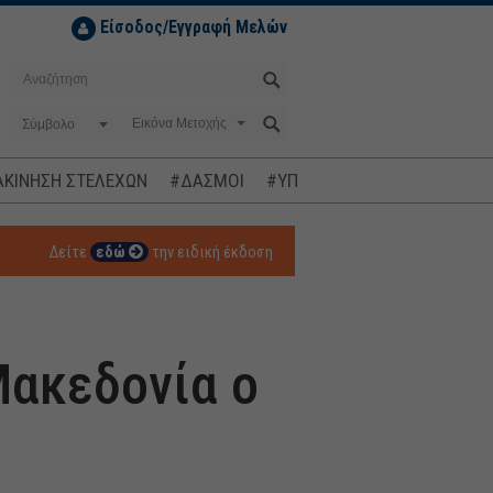
Είσοδος/Εγγραφή Μελών
Σύμβολο
ΚΙΝΗΣΗ ΣΤΕΛΕΧΩΝ
#ΔΑΣΜΟΙ
#ΥΠΟΚΛΟΠΕΣ
#ΠΛΗΘΩΡΙΣΜ
Δείτε
εδώ
την ειδική έκδοση
Μακεδονία ο