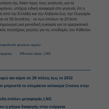
ίαση της Aktor προς τους αναλυτές για τα
μήνου, υπήρχε ειδική αναφορά στο γεγονός ότι η
χή από την Ελλάδα και την Αλβανία έως την Ουγγαρία
ται σε 56 bcm/έτος - εκ των οποίων τα 20 bcm
ημιουργεί μια μοναδική ευκαιρία για το αμερικανικό
ός κινητήριος μοχλός για τις υποδομές του Κάθετου
ροφοδοσία φυσικού αερίου
νέργειας
#Φυσικό αέριο, LNG
υρώ και αέριο σε 29 πόλεις έως το 2032
ουν μπροστά το υπεράκτιο κοίτασμα Cronos στην
ώδη στόλο» μεταφοράς LNG
σει η ρήτρα διαφυγής στην ενέργεια