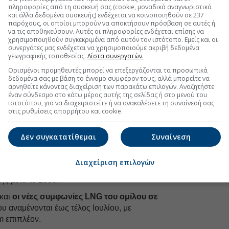
Ακολουθήστε τη σελίδα του
Euro2day.gr
στο
Linkedin
πληροφορίες από τη συσκευή σας (cookie, μοναδικά αναγνωριστικά
και άλλα δεδομένα συσκευής) ενδέχεται να κοινοποιηθούν σε 237
παρόχους, οι οποίοι μπορούν να αποκτήσουν πρόσβαση σε αυτές ή
γών που δρομολογούνται με την επέκταση του
να τις αποθηκεύσουν. Αυτές οι πληροφορίες ενδέχεται επίσης να
κε χθες από το συνέδριο των Financial Times και
χρησιμοποιηθούν συγκεκριμένα από αυτόν τον ιστότοπο. Εμείς και οι
πασταύρου, κάνοντας λόγο για μια
ιστορική αλλαγή
συνεργάτες μας ενδέχεται να χρησιμοποιούμε ακριβή δεδομένα
γεωγραφικής τοποθεσίας.
Λίστα συνεργατών.
Ορισμένοι προμηθευτές μπορεί να επεξεργάζονται τα προσωπικά
γαλώσαμε μέσα σε μια ιστορία που μας
δεδομένα σας με βάση το έννομο συμφέρον τους, αλλά μπορείτε να
 πολέμων και κάποιες φορές μια ιστορία διαίρεσης
αρνηθείτε κάνοντας διαχείριση των παρακάτω επιλογών. Αναζητήστε
έναν σύνδεσμο στο κάτω μέρος αυτής της σελίδας ή στο μενού του
νατολή. Και τώρα όλοι οι υπουργοί αυτών των χωρών
ιστοτόπου, για να διαχειριστείτε ή να ανακαλέσετε τη συναίνεσή σας
 συνδεδεμένοι είμαστε",
ανέφερε χθες κατά το πάνελ
στις ρυθμίσεις απορρήτου και cookie.
ομόλογοι του από Σερβία, Μολδαβία και Β.Μακεδονία,
και Βιώσιμης Ανάπτυξης της Γεωργίας.
Δεν συγκατατίθεμαι
Συναίνεση
υνέχεια όσων συμφώνησε πρόσφατα ο ομιλος
Aktor
σνία
, που στην ουσία βάζουν και αυτές τις χώρες στο
Διαχείριση επιλογών
ικού LNG στη περιοχή, μέσα από μακροχρόνια
ής μετά το 2030.
 και
οι νέες συμφωνίες LNG του ομίλου σε
υ αναμένονται έως τέλος Ιουλίου, με
m επιπλέον.