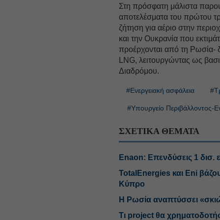
Στη πρόσφατη μάλιστα παρουσ
αποτελέσματα του πρώτου τρι
ζήτηση για αέριο στην περιο
και την Ουκρανία που εκτιμά
προέρχονται από τη Ρωσία- δ
LNG, λειτουργώντας ως βασικ
Διαδρόμου.
#Ενεργειακή ασφάλεια
#Τ
#Υπουργείο Περιβάλλοντος-Ε
ΣΧΕΤΙΚΑ ΘΕΜΑΤΑ
Enaon: Επενδύσεις 1 δισ. ε
TotalEnergies και Eni βάζ
Κύπρο
Η Ρωσία αναπτύσσει «σκι
Τι project θα χρηματοδοτή