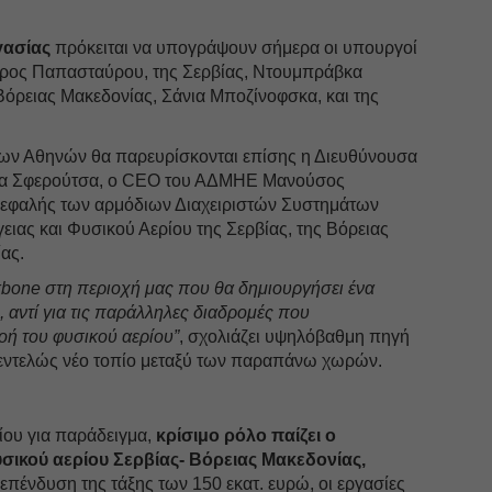
γασίας
πρόκειται να υπογράψουν σήμερα οι υπουργοί
ύρος Παπασταύρου, της Σερβίας, Ντουμπράβκα
 Βόρειας Μακεδονίας, Σάνια Μποζίνοφσκα, και της
ων Αθηνών θα παρευρίσκονται επίσης η Διευθύνουσα
α Σφερούτσα, ο CEO του ΑΔΜΗΕ Μανούσος
κεφαλής των αρμόδιων Διαχειριστών Συστημάτων
ιας και Φυσικού Αερίου της Σερβίας, της Βόρειας
ας.
ckbone στη περιοχή μας που θα δημιουργήσει ένα
, αντί για τις παράλληλες διαδρομές που
οή του φυσικού αερίου”
, σχολιάζει υψηλόβαθμη πηγή
 εντελώς νέο τοπίο μεταξύ των παραπάνω χωρών.
ίου για παράδειγμα,
κρίσιμο ρόλο παίζει ο
σικού αερίου Σερβίας- Βόρειας Μακεδονίας,
 επένδυση της τάξης των 150 εκατ. ευρώ, οι εργασίες