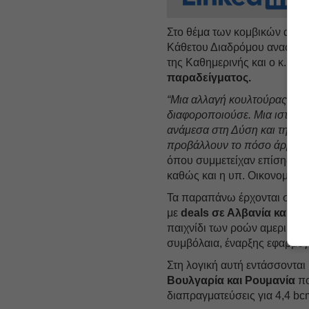
Στο θέμα των κομβικών αλλα
Κάθετου Διαδρόμου αναφέρθη
της Καθημερινής και ο κ. Πα
παραδείγματος.
“Μια αλλαγή κουλτούρας. Με
διαφοροποιούσε. Μια ιστορία
ανάμεσα στη Δύση και την Α
προβάλλουν το πόσο άρρηκτα
όπου συμμετείχαν επίσης οι 
καθώς και η υπ. Οικονομίας 
Τα παραπάνω έρχονται σε σ
με
deals σε Αλβανία και Βο
παιχνίδι των ροών αμερικαν
συμβόλαια, έναρξης εφαρμογ
Στη λογική αυτή εντάσσονται
Βουλγαρία και Ρουμανία
πο
διαπραγματεύσεις για 4,4 bc