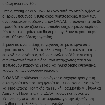
σκάφη άνω των 30 μ.
Οπως επισημαίνει ο ΟΛΛ, το έργο αυτό, το οποίο εξήγγειλε
ο Πρωθυπουργός κ.
Κυριάκος Μητσοτάκης
, πέραν των
αναμενόμενων εσόδων για τον ΟΛΛ ΑΕ, υπολογίζεται ότι θα
προσθέσει στον τζίρο των τοπικών επιχειρήσεων περίπου
20 εκ. ευρώ ετησίως και θα δημιουργηθούν περισσότερες
από 100 νέες θέσεις εργασίας.
Σημαντικό είναι επίσης το γεγονός ότι με το έργο αυτό
προστατεύονται οι θέσεις ελλιμενισμού σκαφών από τους
επικίνδυνους νότιους ανέμους, ενώ προβλέπεται και η
αντικατάστασή του συνόλου του υπάρχοντος παλαιού
εξοπλισμού
παροχής νερού και ηλεκτρικής ενέργειας
,
καθώς και των συνοδών δικτύων.
Ο ΟΛΛ ΑΕ αισθάνεται την ανάγκη να ευχαριστήσει για τη
συνεργασία την πολιτική ηγεσία του Υπουργείου Ναυτιλίας
και Νησιωτικής Πολιτικής, τη Γενική Γραμματεία Λιμένων και
Λιμενικής Πολιτικής, την ΕΣΑΛ, καθώς και τις λοιπές
Υπηρεσίες, οι οποίες ήταν αρμόδιες για την αξιολόγηση
πλήθους περιβαλλοντικών, τεχνικών και οικονομικών