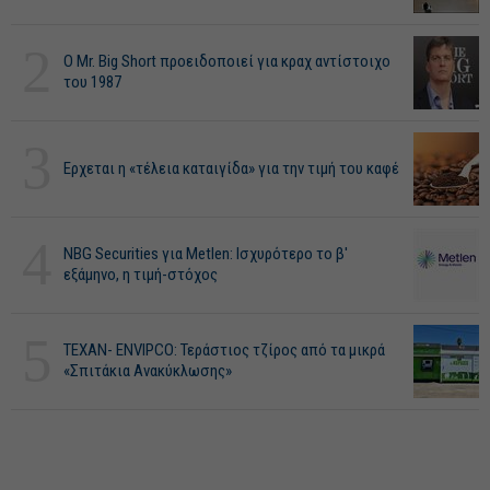
2
O Mr. Big Short προειδοποιεί για κραχ αντίστοιχο
του 1987
3
Ερχεται η «τέλεια καταιγίδα» για την τιμή του καφέ
4
NBG Securities για Metlen: Ισχυρότερο το β'
εξάμηνο, η τιμή-στόχος
5
ΤΕΧΑΝ- ENVIPCO: Τεράστιος τζίρος από τα μικρά
«Σπιτάκια Ανακύκλωσης»