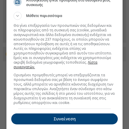
Αποθήκευση ή/και πρόσβαση στα δεδομένα μιας
συσκευής
Μάθετε περισσότερα
Θα γίνει επεξεργασία των προσωπικών σας δεδομένων και
οι πληροφορίες από τη συσκευή σας (cookie, μοναδικά
αναγνωριστικά και άλλα δεδομένα συσκευής) ενδέχεται να
κοινοποιηθούν σε 237 παρόχους, οι οποίοι μπορούν να
αποκτήσουν πρόσβαση σε αυτές ή να τις αποθηκεύσουν.
Αυτές οι πληροφορίες ενδέχεται επίσης να
χρησιμοποιηθούν συγκεκριμένα από αυτόν τον ιστότοπο.
Προσθέστε το euro2day.gr στο Discover
Εμείς και οι συνεργάτες μας ενδέχεται να χρησιμοποιούμε
ακριβή δεδομένα γεωγραφικής τοποθεσίας.
Λίστα
συνεργατών.
Ορισμένοι προμηθευτές μπορεί να επεξεργάζονται τα
προσωπικά δεδομένα σας με βάση το έννομο συμφέρον
τους, αλλά μπορείτε να αρνηθείτε κάνοντας διαχείριση των
παρακάτω επιλογών. Αναζητήστε έναν σύνδεσμο στο κάτω
μέρος αυτής της σελίδας ή στο μενού του ιστοτόπου, για να
διαχειριστείτε ή να ανακαλέσετε τη συναίνεσή σας στις
ρυθμίσεις απορρήτου και cookie.
Συναίνεση