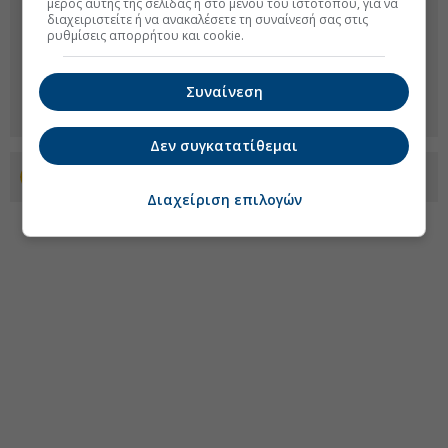
μέρος αυτής της σελίδας ή στο μενού του ιστοτόπου, για να
διαχειριστείτε ή να ανακαλέσετε τη συναίνεσή σας στις
ρυθμίσεις απορρήτου και cookie.
Συναίνεση
Δεν συγκατατίθεμαι
Προσθέστε το euro2day.gr στο Discover
Διαχείριση επιλογών