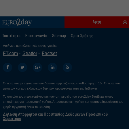
Αρχή
Ταυτότητα
Επικοινωνία
Sitemap
Οροι Χρήσης
Διεθνείς αποκλειστικές συνεργασίες:
FT.com
Stratfor
Factset
Οι τιμές των μετοχών και των δεικτών εμφανίζονται με καθυστέρηση 15’. Οι τιμές των
μετοχών και των ελληνικών δεικτών προέρχονται από την
InBroker
Το σύνολο του περιεχομένου και των υπηρεσιών του euro2day διατίθεται στους
επισκέπτες για προσωπική χρήση. Απαγορεύεται η χρήση και η επαναδημοσίευσή του
χωρίς τη γραπτή άδεια του εκδότη.
Δήλωση Απορρήτου και Προστασίας Δεδομένων Προσωπικού
Χαρακτήρα