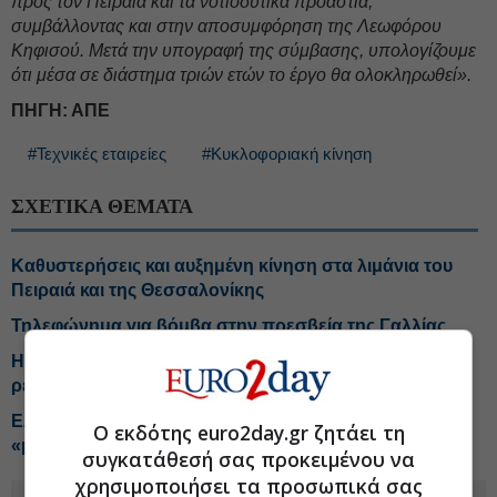
προς τον Πειραιά και τα νοτιοδυτικά προάστια,
συμβάλλοντας και στην αποσυμφόρηση της Λεωφόρου
Κηφισού. Μετά την υπογραφή της σύμβασης, υπολογίζουμε
ότι μέσα σε διάστημα τριών ετών το έργο θα ολοκληρωθεί».
ΠΗΓΗ: ΑΠΕ
#Τεχνικές εταιρείες
#Κυκλοφοριακή κίνηση
ΣΧΕΤΙΚΑ ΘΕΜΑΤΑ
Καθυστερήσεις και αυξημένη κίνηση στα λιμάνια του
Πειραιά και της Θεσσαλονίκης
Τηλεφώνημα για βόμβα στην πρεσβεία της Γαλλίας
Η ΑΒΑΞ ανέλαβε την κατασκευή εργοστασίου
ρεύματος στη Λάρισα
Ελευσίνα–Οινόφυτα: Επιταχύνεται η ωρίμανση της
Ο εκδότης euro2day.gr ζητάει τη
«μεγάλης παράκαμψης» της Αττικής
συγκατάθεσή σας προκειμένου να
χρησιμοποιήσει τα προσωπικά σας