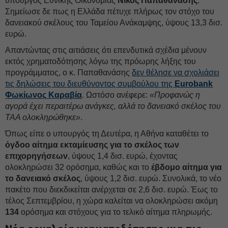
υπουργός Εθνικής Οικονομίας
Νίκος Παπαθανάσης
.
Σημείωσε δε πως η Ελλάδα πέτυχε πλήρως τον στόχο του
δανειακού σκέλους του Ταμείου Ανάκαμψης, ύψους 13,3 δισ.
ευρώ.
Απαντώντας στις αιτιάσεις ότι επενδυτικά σχέδια μένουν
εκτός χρηματοδότησης λόγω της πρόωρης λήξης του
προγράμματος, ο κ. Παπαθανάσης
δεν θέλησε να σχολιάσει
τις δηλώσεις του διευθύνοντος συμβούλου της
Eurobank
Φωκίωνος Καραβία
. Ωστόσο ανέφερε:
«Προφανώς η
αγορά έχει περαιτέρω ανάγκες, αλλά το δανειακό σκέλος του
ΤΑΑ ολοκληρώθηκε»
.
Όπως είπε ο υπουργός τη Δευτέρα, η Αθήνα καταθέτει το
όγδοο αίτημα εκταμίευσης για το σκέλος των
επιχορηγήσεων
, ύψους 1,4 δισ. ευρώ, έχοντας
ολοκληρώσει 32 ορόσημα, καθώς και το
έβδομο αίτημα για
το δανειακό σκέλος
, ύψους 1,2 δισ. ευρώ. Συνολικά, το νέο
πακέτο που διεκδικείται ανέρχεται σε 2,6 δισ. ευρώ. Έως το
τέλος Σεπτεμβρίου, η χώρα καλείται να ολοκληρώσει ακόμη
134
ορόσημα και στόχους για το τελικό αίτημα πληρωμής.