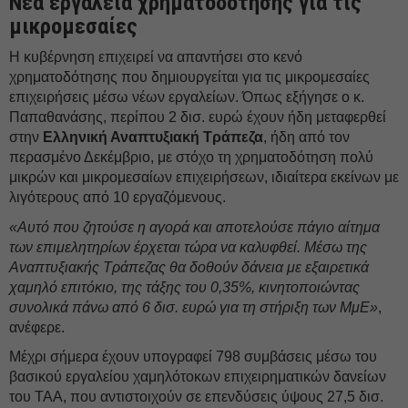
Νέα εργαλεία χρηματοδότησης για τις
μικρομεσαίες
Η κυβέρνηση επιχειρεί να απαντήσει στο κενό
χρηματοδότησης που δημιουργείται για τις μικρομεσαίες
επιχειρήσεις μέσω νέων εργαλείων. Όπως εξήγησε ο κ.
Παπαθανάσης, περίπου 2 δισ. ευρώ έχουν ήδη μεταφερθεί
στην
Ελληνική Αναπτυξιακή Τράπεζα
, ήδη από τον
περασμένο Δεκέμβριο, με στόχο τη χρηματοδότηση πολύ
μικρών και μικρομεσαίων επιχειρήσεων, ιδιαίτερα εκείνων με
λιγότερους από 10 εργαζόμενους.
«Αυτό που ζητούσε η αγορά και αποτελούσε πάγιο αίτημα
των επιμελητηρίων έρχεται τώρα να καλυφθεί. Μέσω της
Αναπτυξιακής Τράπεζας θα δοθούν δάνεια με εξαιρετικά
χαμηλό επιτόκιο, της τάξης του 0,35%, κινητοποιώντας
συνολικά πάνω από 6 δισ. ευρώ για τη στήριξη των ΜμΕ»
,
ανέφερε.
Μέχρι σήμερα έχουν υπογραφεί 798 συμβάσεις μέσω του
βασικού εργαλείου χαμηλότοκων επιχειρηματικών δανείων
του ΤΑΑ, που αντιστοιχούν σε επενδύσεις ύψους 27,5 δισ.