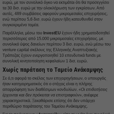
ευρώ, με τον συνολικό όγκο να εκτιμάται ότι θα προσεγγίσει
τα 30 δισ. ευρώ με την ολοκλήρωση των εγκρίσεων. Από
αυτές, 489 συμβάσεις αφορούν μικρομεσαίες επιχειρήσεις,
ενώ περίπου 5,6 δισ. ευρώ έχουν ήδη κατευθυνθεί στον
συγκεκριμένο τομέα.
Παράλληλα, μέσω του
InvestEU
έχουν ήδη χρηματοδοτηθεί
περισσότερες από 15.000 μικρομεσαίες επιχειρήσεις, με
συνολικό ύψος δανείων περίπου 3 δισ. ευρώ, ενώ μέσω του
venture capital σκέλους της Ελληνικής Αναπτυξιακής
Τράπεζας έχουν ενεργοποιηθεί 10 επενδυτικά funds με
συνολική κινητοποίηση κεφαλαίων 1 δισ. ευρώ.
Χωρίς παράταση το Ταμείο Ανάκαμψης
Σε ό,τι αφορά το σκέλος των επιχορηγήσεων, ο υπουργός
ήταν κατηγορηματικός ότι ο στόχος είναι η πλήρης
απορρόφηση των διαθέσιμων κονδυλίων.
«Οι επιδοτήσεις
έρχονται και δεν πρόκειται να επιστραφούν»
, ανέφερε
χαρακτηριστικά. Ξεκαθάρισε επίσης ότι δεν υπάρχει
περιθώριο παράτασης του Ταμείου Ανάκαμψης.