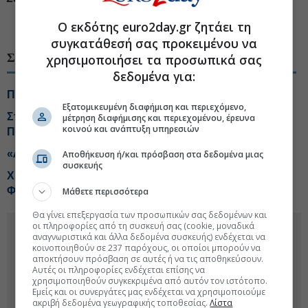
Ο εκδότης euro2day.gr ζητάει τη
#Νίκος Παπαθανάσης
#Ταμείο Ανάκαμψης
συγκατάθεσή σας προκειμένου να
ΣΧΕΤΙΚΑ ΘΕΜΑΤΑ
χρησιμοποιήσει τα προσωπικά σας
δεδομένα για:
Πρόσκληση 3 εκατ. ευρώ για έργο στη λίμνη Δοϊράνη
Εξατομικευμένη διαφήμιση και περιεχόμενο,
Στο ΕΣΠΑ η ολοκληρωμένη δράση «Πρώιμη Παιδική
μέτρηση διαφήμισης και περιεχομένου, έρευνα
κοινού και ανάπτυξη υπηρεσιών
Παρέμβαση», ύψους 50 εκατ. ευρώ
«Λεφτά... υπάρχουν» και μετά το Ταμείο Ανάκαμψης
Αποθήκευση ή/και πρόσβαση στα δεδομένα μιας
συσκευής
Χρηματοδότηση 531.000 ευρώ για τη Μονάδα
Φροντίδας Ηλικιωμένων στη Μεγαλόπολη
Μάθετε περισσότερα
Θα γίνει επεξεργασία των προσωπικών σας δεδομένων και
οι πληροφορίες από τη συσκευή σας (cookie, μοναδικά
αναγνωριστικά και άλλα δεδομένα συσκευής) ενδέχεται να
κοινοποιηθούν σε 237 παρόχους, οι οποίοι μπορούν να
αποκτήσουν πρόσβαση σε αυτές ή να τις αποθηκεύσουν.
Αυτές οι πληροφορίες ενδέχεται επίσης να
χρησιμοποιηθούν συγκεκριμένα από αυτόν τον ιστότοπο.
Εμείς και οι συνεργάτες μας ενδέχεται να χρησιμοποιούμε
ακριβή δεδομένα γεωγραφικής τοποθεσίας.
Λίστα