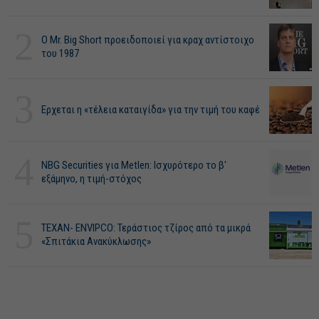
2
O Mr. Big Short προειδοποιεί για κραχ αντίστοιχο
του 1987
3
Ερχεται η «τέλεια καταιγίδα» για την τιμή του καφέ
4
NBG Securities για Metlen: Ισχυρότερο το β'
εξάμηνο, η τιμή-στόχος
5
ΤΕΧΑΝ- ENVIPCO: Τεράστιος τζίρος από τα μικρά
«Σπιτάκια Ανακύκλωσης»