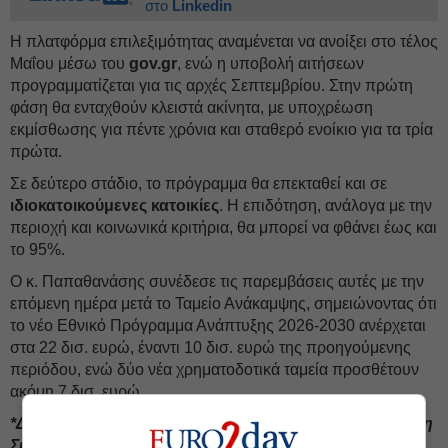
στο
Linkedin
Η πλατφόρμα επιλεξιμότητας αναμένεται να ανοίξει στο τέλος
Μαΐου μέσω του
gov.gr
, ενώ η υποβολή αιτήσεων
προγραμματίζεται για τις αρχές Σεπτεμβρίου. Στην πρώτη
φάση θα ενταχθούν κλειστά ακίνητα, με υποχρέωση
εκμίσθωσης για πέντε χρόνια και σταθερό ενοίκιο για τα τρία
πρώτα.
Σε δεύτερο στάδιο, το πρόγραμμα θα επεκταθεί και σε
ιδιοκατοικούμενες κατοικίες
. Η επιδότηση, ανάλογα με την
περιοχή και κοινωνικά κριτήρια, θα μπορεί να φθάνει έως και
το 95%.
Ο κ. Παπαθανάσης συνέδεσε τις παρεμβάσεις αυτές με την
επόμενη ημέρα μετά το Ταμείο Ανάκαμψης, σημειώνοντας ότι
το νέο Εθνικό Πρόγραμμα Ανάπτυξης 2026-2030 ανέρχεται
στα 22 δισ. ευρώ, έναντι 10 δισ. ευρώ της προηγούμενης
περιόδου, ενώ δύο νέα χρηματοδοτικά ταμεία προσθέτουν
ακόμη 7 δισ. ευρώ.
*Δείτε την παρουσίαση του υπουργείου δεξιά στη στήλη
Συνοδευτικό Υλικό.